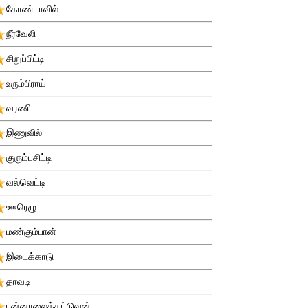
கோண்டாவில்
நீர்வேலி
சிறுப்பிட்டி
உரும்பிராய்
வரணி
இணுவில்
குரும்பசிட்டி
வல்வெட்டி
ஊரெழு
மண்கும்பான்
இடைக்காடு
தாவடி
புன்னாலைக்கட்டுவன்