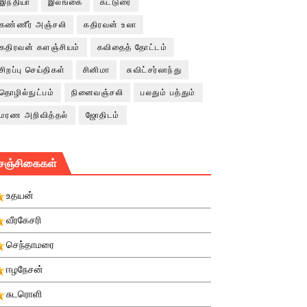
இந்தியா
இலங்கை
கட்டுரை
கண்ணீர் அஞ்சலி
கதிரவன் உலா
கதிரவன் களஞ்சியம்
கவிதைத் தோட்டம்
சிறப்பு செய்திகள்
சினிமா
சுவிட்சர்லாந்து
தொழில்நுட்பம்
நினைவஞ்சலி
பலதும் பத்தும்
மரண அறிவித்தல்
ஜோதிடம்
சஞ்சிகைகள்
உதயன்
வீரகேசரி
செந்தாமரை
ஈழநேசன்
சுடரொளி