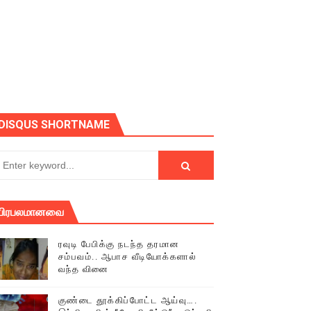
ோடு அழைக்கின்றோம்.
DISQUS SHORTNAME
பிரபலமானவை
ரவுடி பேபிக்கு நடந்த தரமான
சம்பவம்.. ஆபாச வீடியோக்களால்
வந்த வினை
் (செய்தியும்,படங்களும்..)
குண்டை தூக்கிப்போட்ட ஆய்வு….