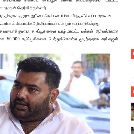
பெறும் கண்டனப் போராட்டத்திற்கு கலந்துகொள்ளுமாறு அன்புரிமைய
மநாதன் தெரிவித்துள்ளார்.
குதிகளுக்கு முன்னுரிமை அடிப்படையில் பகிர்ந்தளிக்கப்படவுள்ளன.
் படித்த மாணவர்கள் தொடர்பில் நாடாளுமன்றத்தில் பகிரங்க கேள்வி
ாரிகள் விரைவில் அறிவிப்பார்கள் என்றும் கூறப்படுகின்றது.
தவணைக்குமான தடுப்பூசிகளை யாழ்.மாவட்ட மக்கள் ஆர்வத்தோடு
யில் இலங்கைத் தமிழ் குடும்பம்!! நடந்தது என்ன
 50,000 தடுப்பூசிகளை பெற்றுக்கொள்ள முடிந்ததாக அங்கஜன்
 : ரஜினிக்காக இலங்கை பாடலாசிரியர் வெளியிட்ட...
ரிழப்பு - கொதித்தெழுந்த பிரதேசவாசிகள்!
 கூடிய இடங்கள்...
ை செய்த முதியவருக்கு வழங்கப்பட்ட தண்டனை
ொலை!
்துள்ள அதிரடி உத்தரவு!
், கேணல் சங்கர் ஆகியோரின் நினைவெழுச்சி நாள் - 26.09.2021 சுவிஸ