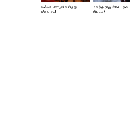
அல்வா கொடுக்கின்றது
மகிந்த ராஜபக்சே பதவி
இலங்கை!
திட்டம்?