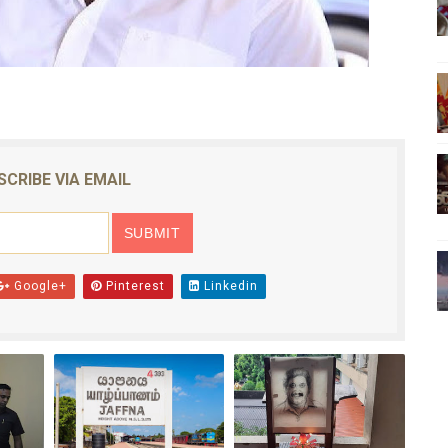
ிலும் தமிழின அழிப்பிற்கு நீதி கேட்டு நடைபெற்ற கவனயீர்ப்புப் போராட்
்பு (படங்கள், விடியோ)
ொதுச் சபை கூட்டத்தில் இன்று உரை
வீடியோ)
SCRIBE VIA EMAIL
்திலே அதிக காலெக்ஷன் செய்த திரைப்படம் ! எங்கு தெரியுமா?
Google+
Pinterest
Linkedin