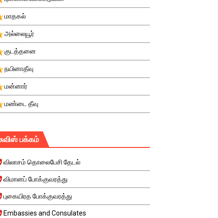
மாதகல்
அல்லையூர்
குடத்தனை
நயினாதீவு
மன்னார்
மண்டை தீவு
சுவிஸ் பக்கம்
விலாசம் தொலைபேசி தேடல்
விமானப் போக்குவரத்து
புகையிரத போக்குவரத்து
Embassies and Consulates