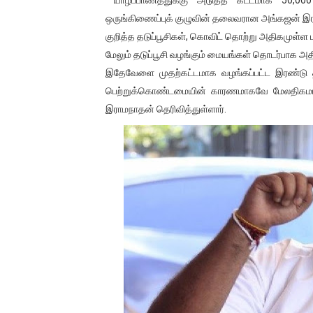
01/11/2021 Scotland ல் நடை
ஒருங்கிணைப்புக் குழுவின் தலைவரான அங்கஜன் இரா
குறித்த தடுப்பூசிகள், கொவிட் தொற்று அதிகமுள்ள ப
பாலச்சந்திரன் மற்றும் தன்னிடம
மேலும் தடுப்பூசி வழங்கும் மையங்கள் தொடர்பாக அதிக
இதேவேளை முதற்கட்டமாக வழங்கப்பட்ட இரண்டு 
பிரிட்டனால் கடத்தப்படும் நிலை
பெற்றுக்கொண்டமையின் காரணமாகவே மேலதிகமாக
இராமநாதன் தெரிவித்துள்ளார்.
வர்ராரு...வர்ராரு... அண்ணாத்த
கைது செய்யப்பட்ட இளைஞன் உயி
தடுப்பூசியை பெற்றுக் கொள்ளக்
சிறுமியை பாலியல் வன்கொடும
பிரபல நடிகை தூக்கிட்டு தற்க
வடிவேலுவுக்கு நீதிமன்றம் விதித
தியாகதீபம் லெப்.கேணல் திலீபன