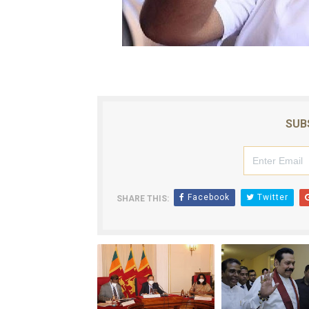
ஐ.நா முன்றலில் சீரற்ற காலநிலைய
இளையராஜா – கமல் அவசர சந்திப
ஜனாதிபதி ஐக்கிய நாடுகளின் ப
32 CM விநோத கன்றுக்குட்டி! (
SUB
வலிமை தான் அஜித் திரைப்பயணத
Facebook
Twitter
SHARE THIS: