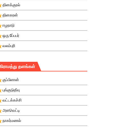
தினக்குரல்
தினகரன்
ஈழநாடு
ஒரு பே்பபர்
வலம்புரி
கிராமத்து தளங்கள்
குப்பிளான்
புங்குடுதீவு
வட்டக்கச்சி
அளவெட்டி
நாகர்மணல்