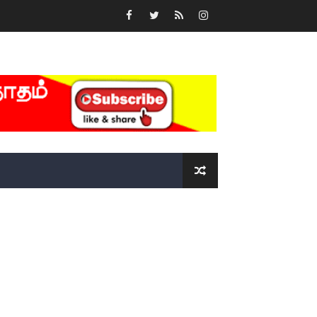
்….!!!!