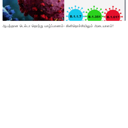
ஆபத்தான டெல்டா தொற்று யாழ்ப்பாணம்- கிளிநொச்சியிலும் அடையாளம்!