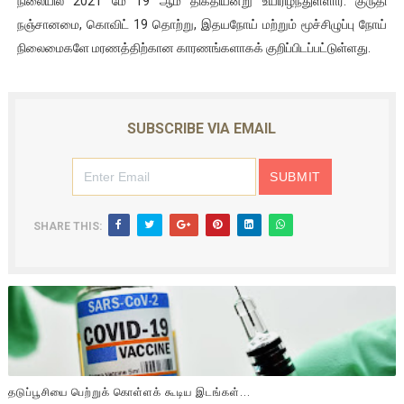
நிலையில் 2021 மே 19 ஆம் திகதியன்று உயிரிழந்துள்ளார். குருதி
நஞ்சானமை, கொவிட் 19 தொற்று, இதயநோய் மற்றும் மூச்சிழுப்பு நோய்
நிலைமைகளே மரணத்திற்கான காரணங்களாகக் குறிப்பிடப்பட்டுள்ளது.
SUBSCRIBE VIA EMAIL
SHARE THIS:
தடுப்பூசியை பெற்றுக் கொள்ளக் கூடிய இடங்கள்...