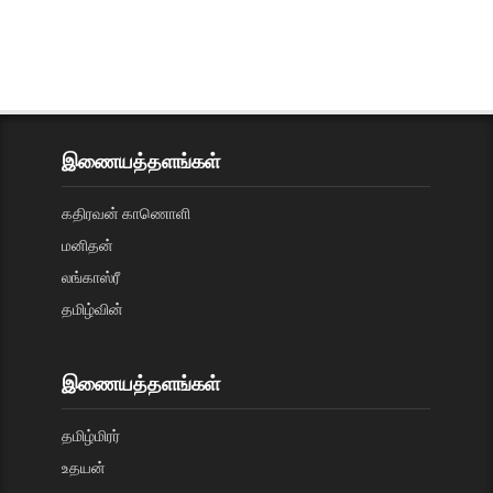
இணையத்தளங்கள்
கதிரவன் காணொளி
மனிதன்
லங்காஸ்ரீ
தமிழ்வின்
இணையத்தளங்கள்
தமிழ்மிரர்
உதயன்