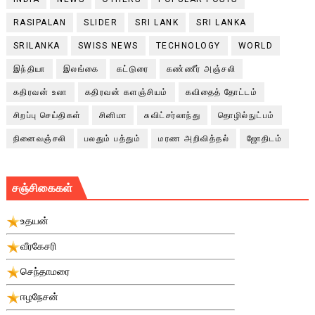
RASIPALAN
SLIDER
SRI LANK
SRI LANKA
SRILANKA
SWISS NEWS
TECHNOLOGY
WORLD
இந்தியா
இலங்கை
கட்டுரை
கண்ணீர் அஞ்சலி
கதிரவன் உலா
கதிரவன் களஞ்சியம்
கவிதைத் தோட்டம்
சிறப்பு செய்திகள்
சினிமா
சுவிட்சர்லாந்து
தொழில்நுட்பம்
நினைவஞ்சலி
பலதும் பத்தும்
மரண அறிவித்தல்
ஜோதிடம்
சஞ்சிகைகள்
உதயன்
வீரகேசரி
செந்தாமரை
ஈழநேசன்