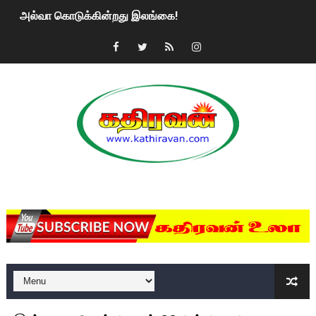
அல்வா கொடுக்கின்றது இலங்கை!
2ஆம் நாள் உக்ரைன் யுத்தம்!! எங்களைத் தனிமையில் விட்டுவிட்டுன
கதிரவன் வாசகர்களுக்கு இனிய பொங்கல் புத்தாண்டு நல்வாழ்த்
மகிந்த ராஜபக்சே பதவி விலக திட்டம்?
ரவுடி பேபிக்கு நடந்த தரமான சம்பவம்.. ஆபாச வீடியோக்களால் வ
காணாமல் போகும் பிள்ளையார்கள்!
MKRdezign
குண்டை தூக்கிப்போட்ட ஆய்வு…. இந்தியாவின் “கோவிஷீல்டு” தடுப
யாழில் தமிழின தலைவர் பிரபாகரனின் பிறந்தநாளை கொண்டாடிய
ஏர்போர்ட்டில் உதைத்த நபர் யார், என்ன நடந்தது?: உண்மையை ச
சீனா இலங்கையிடம் 8 மில்லியன் அமெரிக்க டொலர் நட்டஈடு கோர