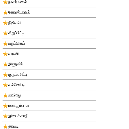
நாகர்மணல்
கோண்டாவில்
நீர்வேலி
சிறுப்பிட்டி
உரும்பிராய்
வரணி
இணுவில்
குரும்பசிட்டி
வல்வெட்டி
ஊரெழு
மண்கும்பான்
இடைக்காடு
தாவடி