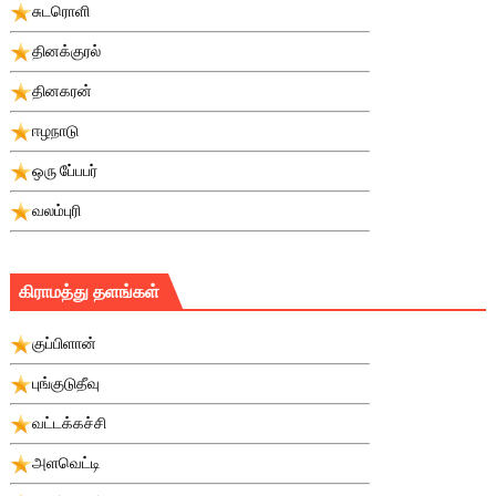
சுடரொளி
தினக்குரல்
தினகரன்
ஈழநாடு
ஒரு பே்பபர்
வலம்புரி
கிராமத்து தளங்கள்
குப்பிளான்
புங்குடுதீவு
வட்டக்கச்சி
அளவெட்டி