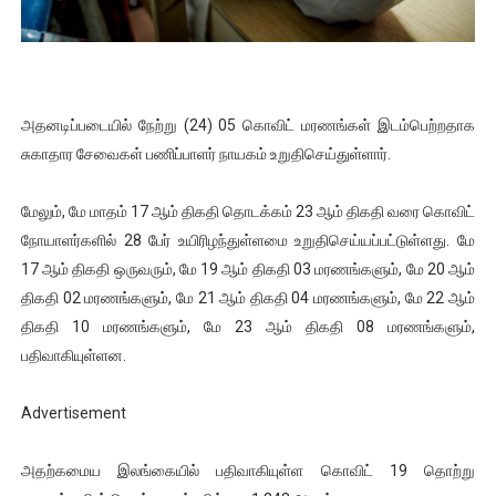
ஐ.நா முன்றலில் சீரற்ற காலநிலையிலும் தமிழின அழிப்பிற்கு நீதி க
இளையராஜா – கமல் அவசர சந்திப்பு (படங்கள், விடியோ)
அதனடிப்படையில் நேற்று (24) 05 கொவிட் மரணங்கள் இடம்பெற்றதாக
ஜனாதிபதி ஐக்கிய நாடுகளின் பொதுச் சபை கூட்டத்தில் இன்று 
சுகாதார சேவைகள் பணிப்பாளர் நாயகம் உறுதிசெய்துள்ளார்.
32 CM விநோத கன்றுக்குட்டி! (வீடியோ)
மேலும், மே மாதம் 17 ஆம் திகதி தொடக்கம் 23 ஆம் திகதி வரை கொவிட்
வலிமை தான் அஜித் திரைப்பயணத்திலே அதிக காலெக்ஷன் செய்த த
நோயாளர்களில் 28 பேர் உயிரிழந்துள்ளமை உறுதிசெய்யப்பட்டுள்ளது. மே
17 ஆம் திகதி ஒருவரும், மே 19 ஆம் திகதி 03 மரணங்களும், மே 20 ஆம்
திகதி 02 மரணங்களும், மே 21 ஆம் திகதி 04 மரணங்களும், மே 22 ஆம்
திகதி 10 மரணங்களும், மே 23 ஆம் திகதி 08 மரணங்களும்,
பதிவாகியுள்ளன.
Advertisement
அதற்கமைய இலங்கையில் பதிவாகியுள்ள கொவிட் 19 தொற்று