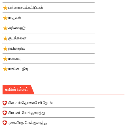
புன்னாலைக்கட்டுவன்
மாதகல்
அல்லையூர்
குடத்தனை
நயினாதீவு
மன்னார்
மண்டை தீவு
சுவிஸ் பக்கம்
விலாசம் தொலைபேசி தேடல்
விமானப் போக்குவரத்து
புகையிரத போக்குவரத்து