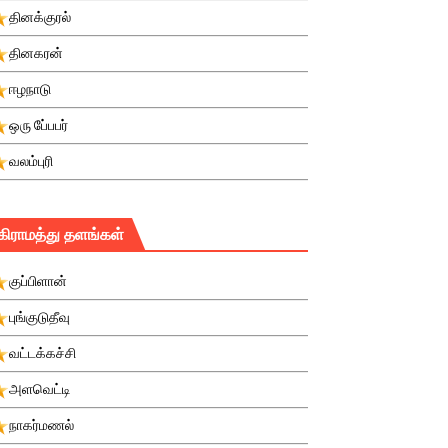
தினக்குரல்
தினகரன்
ஈழநாடு
ஒரு பே்பபர்
வலம்புரி
கிராமத்து தளங்கள்
குப்பிளான்
புங்குடுதீவு
வட்டக்கச்சி
அளவெட்டி
நாகர்மணல்