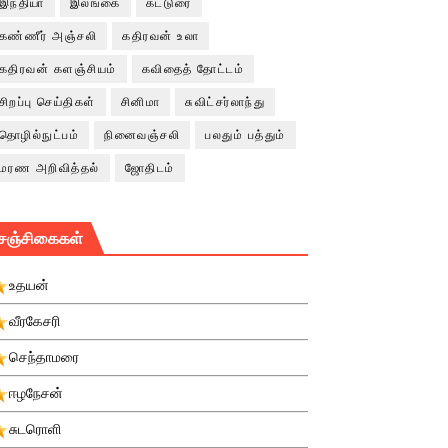
இந்தியா
இலங்கை
கட்டுரை
கண்ணீர் அஞ்சலி
கதிரவன் உலா
கதிரவன் களஞ்சியம்
கவிதைத் தோட்டம்
சிறப்பு செய்திகள்
சினிமா
சுவிட்சர்லாந்து
தொழில்நுட்பம்
நினைவஞ்சலி
பலதும் பத்தும்
மரண அறிவித்தல்
ஜோதிடம்
சஞ்சிகைகள்
உதயன்
வீரகேசரி
செந்தாமரை
ஈழநேசன்
சுடரொளி