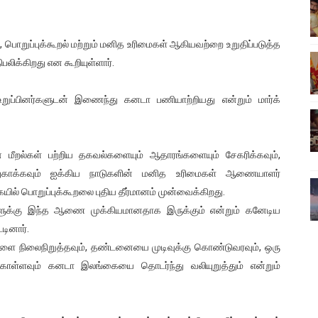
ிலும் தமிழின அழிப்பிற்கு நீதி கேட்டு நடைபெற்ற கவனயீர்ப்புப் போராட்
 பொறுப்புக்கூறல் மற்றும் மனித உரிமைகள் ஆகியவற்றை உறுதிப்படுத்த
்பு (படங்கள், விடியோ)
ிக்கிறது என கூறியுள்ளார்.
ொதுச் சபை கூட்டத்தில் இன்று உரை
ுப்பினர்களுடன் இணைந்து கனடா பணியாற்றியது என்றும் மார்க்
வீடியோ)
்திலே அதிக காலெக்ஷன் செய்த திரைப்படம் ! எங்கு தெரியுமா?
் மீறல்கள் பற்றிய தகவல்களையும் ஆதாரங்களையும் சேகரிக்கவும்,
 பாதுகாக்கவும் ஐக்கிய நாடுகளின் மனித உரிமைகள் ஆணையாளர்
ல் பொறுப்புக்கூறலை புதிய தீர்மானம் முன்வைக்கிறது.
ளுக்கு இந்த ஆணை முக்கியமானதாக இருக்கும் என்றும் கனேடிய
டினார்.
ை நிலைநிறுத்தவும், தண்டனையை முடிவுக்கு கொண்டுவரவும், ஒரு
கொள்ளவும் கனடா இலங்கையை தொடர்ந்து வலியுறுத்தும் என்றும்