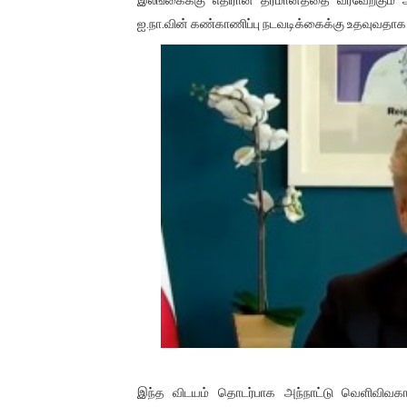
01/11/2021 Scotland ல் நடை
ஐ.நா.வின் கண்காணிப்பு நடவடிக்கைக்கு உதவுவதாக
பாலச்சந்திரன் மற்றும் தன்னிடம
பிரிட்டனால் கடத்தப்படும் நிலை
வர்ராரு...வர்ராரு... அண்ணாத்த
கைது செய்யப்பட்ட இளைஞன் உயி
தடுப்பூசியை பெற்றுக் கொள்ளக்
சிறுமியை பாலியல் வன்கொடும
பிரபல நடிகை தூக்கிட்டு தற்க
வடிவேலுவுக்கு நீதிமன்றம் விதித
தியாகதீபம் லெப்.கேணல் திலீபன
இந்த விடயம் தொடர்பாக அந்நாட்டு வெளிவிவக