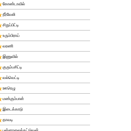
கோண்டாவில்
நீர்வேலி
சிறுப்பிட்டி
உரும்பிராய்
வரணி
இணுவில்
குரும்பசிட்டி
வல்வெட்டி
ஊரெழு
மண்கும்பான்
இடைக்காடு
தாவடி
புன்னாலைக்கட்டுவன்