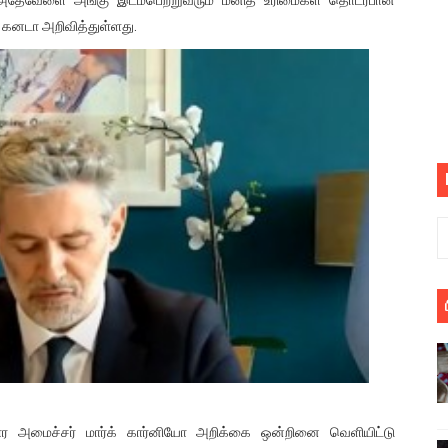
பெறும் கண்டனப் போராட்டத்திற்கு கலந்துகொள்ளுமாறு அன்புரிமைய
 கனடா அறிவித்துள்ளது.
் படித்த மாணவர்கள் தொடர்பில் நாடாளுமன்றத்தில் பகிரங்க கேள்வி
யில் இலங்கைத் தமிழ் குடும்பம்!! நடந்தது என்ன
 : ரஜினிக்காக இலங்கை பாடலாசிரியர் வெளியிட்ட...
ரிழப்பு - கொதித்தெழுந்த பிரதேசவாசிகள்!
 கூடிய இடங்கள்...
ை செய்த முதியவருக்கு வழங்கப்பட்ட தண்டனை
ொலை!
்துள்ள அதிரடி உத்தரவு!
், கேணல் சங்கர் ஆகியோரின் நினைவெழுச்சி நாள் - 26.09.2021 சுவிஸ
ார அமைச்சர் மார்க் கார்னியோ அறிக்கை ஒன்றினை வெளியிட்டு