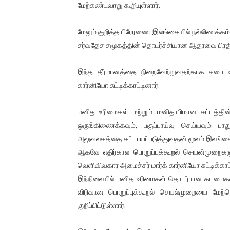
மேற்கண்டவாறு கூறியுள்ளார்.
ஐ.நா முன்றலில் சீரற்ற காலநிலைய
மேலும் குறித்த பிரேரணை இலங்கையில் நல்லிணக்கம்,
இளையராஜா – கமல் அவசர சந்திப
சர்வதேச சமூகத்தின் தொடர்ச்சியான ஆதரவை பிரதிபல
ஜனாதிபதி ஐக்கிய நாடுகளின் ப
இந்த தீர்மானத்தை நிறைவேற்றுவதற்காக சபை உற
32 CM விநோத கன்றுக்குட்டி! (
கார்னியோ சுட்டிக்காட்டினார்.
வலிமை தான் அஜித் திரைப்பயணத
மனித உரிமைகள் மற்றும் மனிதாபிமான சட்டத்தின
ஒருங்கிணைக்கவும், பகுப்பாய்வு செய்யவும்
அலுவலகத்தை கட்டாயப்படுத்துவதன் மூலம் இலங்கையி
ஆகவே எதிர்கால பொறுப்புக்கூறல் செயன்முறைக
வெளிவிவகார அமைச்சர் மார்க் கார்னியோ சுட்டிக்காட்
இந்நிலையில் மனித உரிமைகள் தொடர்பான கடமைகள
விரிவான பொறுப்புக்கூறல் செயல்முறையை மேற்
குறிப்பிட்டுள்ளார்.