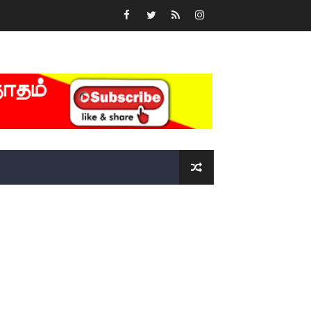
்….!!!!