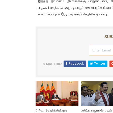
இந்தத் தீர்மானம் இலங்கைக்கு பாதுகாப்பான,
பாதுகாப்பதற்கான ஒரு படியாகும் என சுட்டிக்காட்ட
கனடா தயாராக இருப்பதாகவும் தெரிவித்துள்ளார்.
SUB
Facebook
Twitter
SHARE THIS:
அல்வா கொடுக்கின்றது
மகிந்த ராஜபக்சே பதவி