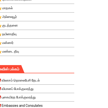
மாதகல்
அல்லையூர்
குடத்தனை
நயினாதீவு
மன்னார்
மண்டை தீவு
சுவிஸ் பக்கம்
விலாசம் தொலைபேசி தேடல்
விமானப் போக்குவரத்து
புகையிரத போக்குவரத்து
Embassies and Consulates