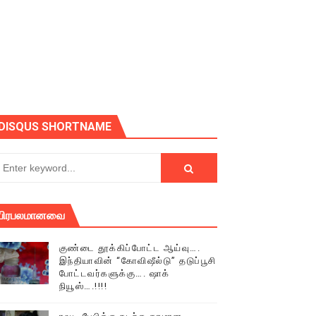
ோடு அழைக்கின்றோம்.
DISQUS SHORTNAME
பிரபலமானவை
குண்டை தூக்கிப்போட்ட ஆய்வு….
இந்தியாவின் “கோவிஷீல்டு” தடுப்பூசி
போட்டவர்களுக்கு…. ஷாக்
நியூஸ்….!!!!
் (செய்தியும்,படங்களும்..)