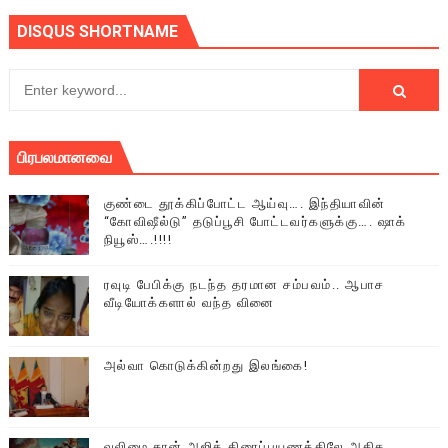
DISQUS SHORTNAME
பிரபலமானவை
குண்டை தூக்கிப்போட்ட ஆய்வு…. இந்தியாவின்
“கோவிஷீல்டு” தடுப்பூசி போட்டவர்களுக்கு…. ஷாக்
நியூஸ்….!!!!
ரவுடி பேபிக்கு நடந்த தரமான சம்பவம்.. ஆபாச
வீடியோக்களால் வந்த வினை
அல்வா கொடுக்கின்றது இலங்கை!
வலிமை தான் அஜித் திரைப்பயணத்திலே அதிக