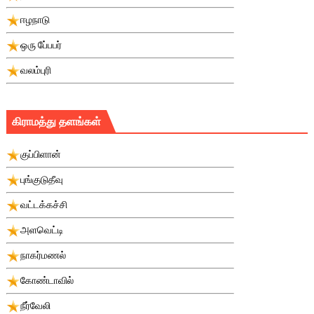
ஈழநாடு
ஒரு பே்பபர்
வலம்புரி
கிராமத்து தளங்கள்
குப்பிளான்
புங்குடுதீவு
வட்டக்கச்சி
அளவெட்டி
நாகர்மணல்
கோண்டாவில்
நீர்வேலி