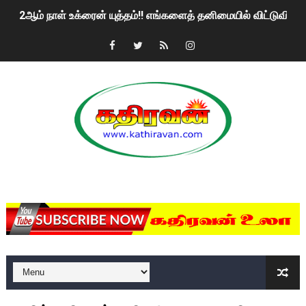
2ஆம் நாள் உக்ரைன் யுத்தம்!! எங்களைத் தனிமையில் விட்டுவிட்டுன
கதிரவன் வாசகர்களுக்கு இனிய பொங்கல் புத்தாண்டு நல்வாழ்த்
மகிந்த ராஜபக்சே பதவி விலக திட்டம்?
ரவுடி பேபிக்கு நடந்த தரமான சம்பவம்.. ஆபாச வீடியோக்களால் வ
காணாமல் போகும் பிள்ளையார்கள்!
குண்டை தூக்கிப்போட்ட ஆய்வு…. இந்தியாவின் “கோவிஷீல்டு” தடுப
MKRdezign
யாழில் தமிழின தலைவர் பிரபாகரனின் பிறந்தநாளை கொண்டாடிய
ஏர்போர்ட்டில் உதைத்த நபர் யார், என்ன நடந்தது?: உண்மையை ச
சீனா இலங்கையிடம் 8 மில்லியன் அமெரிக்க டொலர் நட்டஈடு கோர
01/11/2021 Scotland ல் நடைபெறும் கண்டனப் போராட்டத்திற