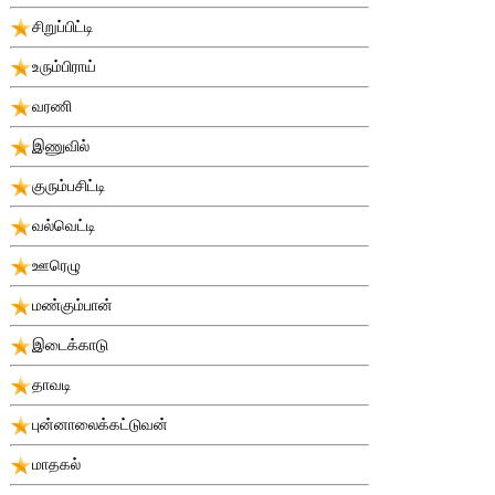
சிறுப்பிட்டி
உரும்பிராய்
வரணி
இணுவில்
குரும்பசிட்டி
வல்வெட்டி
ஊரெழு
மண்கும்பான்
இடைக்காடு
தாவடி
புன்னாலைக்கட்டுவன்
மாதகல்