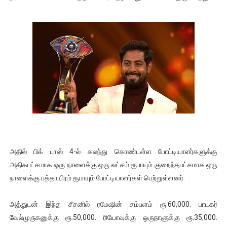
இளையராஜா – கமல் அவசர சந்திப்பு (படங்கள், விடியோ)
ஜனாதிபதி ஐக்கிய நாடுகளின் பொதுச் சபை கூட்டத்தில் இன்று 
32 CM விநோத கன்றுக்குட்டி! (வீடியோ)
வலிமை தான் அஜித் திரைப்பயணத்திலே அதிக காலெக்ஷன் செய்த த
அல்வா கொடுக்கின்றது இலங்கை!
அதில் பிக் பாஸ் 4-ல் கலந்து கொண்டள்ள போட்டியாளர்களுக்கு
அதிகபட்சமாக ஒரு நாளைக்கு ஒரு லட்சம் ரூபாயும் குறைந்தபட்சமாக ஒரு
நாளைக்கு பத்தாயிரம் ரூபாயும் போட்டியாளர்கள் பெற்றுள்ளனர்.
அத்துடன் இந்த சீசனில் ரமேஷின் சம்பளம் ரூ.60,000. பாடகர்
வேல்முருகனுக்கு ரூ.50,000. ரியோவுக்கு ஒருநாளுக்கு ரூ.35,000.