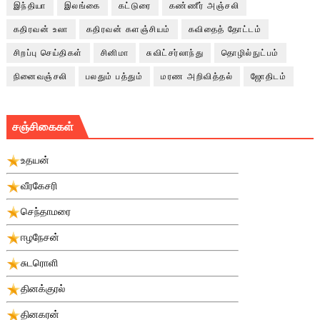
இந்தியா
இலங்கை
கட்டுரை
கண்ணீர் அஞ்சலி
கதிரவன் உலா
கதிரவன் களஞ்சியம்
கவிதைத் தோட்டம்
சிறப்பு செய்திகள்
சினிமா
சுவிட்சர்லாந்து
தொழில்நுட்பம்
நினைவஞ்சலி
பலதும் பத்தும்
மரண அறிவித்தல்
ஜோதிடம்
சஞ்சிகைகள்
உதயன்
வீரகேசரி
செந்தாமரை
ஈழநேசன்
சுடரொளி
தினக்குரல்
தினகரன்