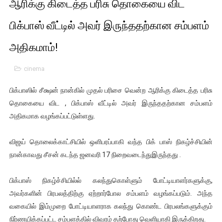
ஆரிக்கு கிடைத்த பரிசு தொகையை விட
பாலச்சந்திரன் மற்றும் தன்னிடம் படித்த மாணவர்கள் தொடர்பில் ந
பிக்பாஸ் வீட்டில் அவர் இருந்ததற்கான சம்பளம்
பிரிட்டனால் கடத்தப்படும் நிலையில் இலங்கைத் தமிழ் குடும்பம்!!
அதிகமாம்!
வர்ராரு...வர்ராரு... அண்ணாத்த : ரஜினிக்காக இலங்கை பாடலாசிர
cinema
கைது செய்யப்பட்ட இளைஞன் உயிரிழப்பு - கொதித்தெழுந்த பிரத
பிக்பாஸில் சீக்ஷன் நான்கில் முதல் பரிசை வென்ற ஆரிக்கு கிடைத்த பரிசு
தடுப்பூசியை பெற்றுக் கொள்ளக் கூடிய இடங்கள்...
தொகையை விட , பிக்பாஸ் வீட்டில் அவர் இருந்ததற்கான சம்பளம்
அதிகமாக வழங்கப்பட்டுள்ளது.
சிறுமியை பாலியல் வன்கொடுமை செய்த முதியவருக்கு வழங்கப
விஜய் தொலைக்காட்சியில் ஒளிபரப்பாகி வந்த பிக் பாஸ் நிகழ்ச்சியின்
பிரபல நடிகை தூக்கிட்டு தற்கொலை!
நான்காவது சீசன் கடந்த ஜனவரி 17 நிறைவடைந்துஇருந்தது .
வடிவேலுவுக்கு நீதிமன்றம் விதித்துள்ள அதிரடி உத்தரவு!
பிக்பாஸ் நிகழ்ச்சியில்ல் கலந்துகொள்ளும் போட்டியாளர்களுக்கு,
தியாகதீபம் லெப்.கேணல் திலீபன், கேணல் சங்கர் ஆகியோரின் நினை
அவர்களின் பிரபலத்திற்கு ஏற்றார்போல சம்பளம் வழங்கப்படும். அந்த
வகையில் இம்முறை போட்டியாளராக கலந்து கொண்ட பிரபலங்களுக்கும்
ஐ.நா முன்றலில் சீரற்ற காலநிலையிலும் தமிழின அழிப்பிற்கு நீதி க
நிர்ணயிக்கப்பட்ட சம்பளத்தில் விவரம் தற்போது வெளியாகி இருக்கிறது.