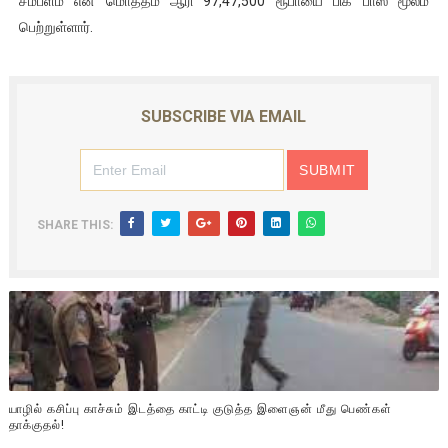
சம்பளம் என மொத்தம் ஆரி 97,47,500 ரூபாயை பிக் பாஸ் மூலம்
பெற்றுள்ளார்.
SUBSCRIBE VIA EMAIL
SHARE THIS:
யாழில் கசிப்பு காச்சும் இடத்தை காட்டி குடுத்த இளைஞன் மீது பெண்கள்
தாக்குதல்!