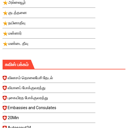
அல்லையூர்
குடத்தனை
நயினாதீவு
மன்னார்
மண்டை தீவு
சுவிஸ் பக்கம்
விலாசம் தொலைபேசி தேடல்
விமானப் போக்குவரத்து
புகையிரத போக்குவரத்து
Embassies and Consulates
20Min
Autoscout24