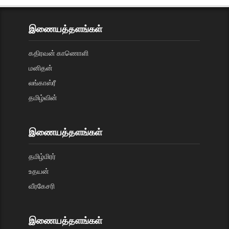
இணையத்தளங்கள்
கதிரவன் காணொளி
மனிதன்
லங்காஸ்ரீ
தமிழ்வின்
இணையத்தளங்கள்
தமிழ்மிரர்
உதயன்
வீரகேசரி
இணையத்தளங்கள்