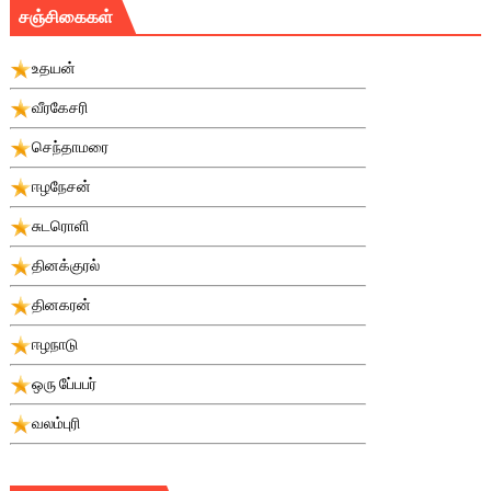
சஞ்சிகைகள்
உதயன்
வீரகேசரி
செந்தாமரை
ஈழநேசன்
சுடரொளி
தினக்குரல்
தினகரன்
ஈழநாடு
ஒரு பே்பபர்
வலம்புரி