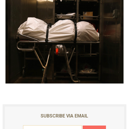
ஐ.நா முன்றலில் சீரற்ற காலநிலையிலும் தமிழின அழிப்பிற்கு நீதி க
இளையராஜா – கமல் அவசர சந்திப்பு (படங்கள், விடியோ)
ஜனாதிபதி ஐக்கிய நாடுகளின் பொதுச் சபை கூட்டத்தில் இன்று 
32 CM விநோத கன்றுக்குட்டி! (வீடியோ)
வலிமை தான் அஜித் திரைப்பயணத்திலே அதிக காலெக்ஷன் செய்த த
SUBSCRIBE VIA EMAIL