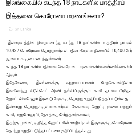
இலங்கையில் கடந்த 18 நாட்களில் மாத்திரம்
01/11/2021 Scotland ல் நடைபெறும் கண்டனப் போராட்டத்திற
இத்தனை கொரோனா மரணங்களா?
பாலச்சந்திரன் மற்றும் தன்னிடம் படித்த மாணவர்கள் தொடர்பில் ந
Sri Lanka
பிரிட்டனால் கடத்தப்படும் நிலையில் இலங்கைத் தமிழ் குடும்பம்!!
இவ்வருடத்தின் நிறைவடைந்த கடந்த 18 நாட்களில் மாத்திரம் நாட்டில்
வர்ராரு...வர்ராரு... அண்ணாத்த : ரஜினிக்காக இலங்கை பாடலாசிர
10,437 கொரோனா தொற்றாளர்கள் பதிவாகியுள்ள நிலையில் 10,400 பேர்
பூரணமாக குணமடைந்துள்ளனர்.
கைது செய்யப்பட்ட இளைஞன் உயிரிழப்பு - கொதித்தெழுந்த பிரத
கடந்த 18 நாட்களில் பதிவான கொரோனா மரணங்களில் எண்ணிக்கை 66
ஆகும்.
தடுப்பூசியை பெற்றுக் கொள்ளக் கூடிய இடங்கள்...
இதேவேளை, இலங்கைக்கு சுற்றலாப்பயணம் மேற்கொண்டுள்ள
சிறுமியை பாலியல் வன்கொடுமை செய்த முதியவருக்கு வழங்கப
இங்கிலாந்து கிரிக்கெட் அணி தங்கியிருக்கும் காலி தடல்ல பிரதேச
ஹோட்டலில் மேலும் இரண்டு பேருக்கு தொற்று உறுதிப்படுத்தப்பட்டுள்ளது.
பிரபல நடிகை தூக்கிட்டு தற்கொலை!
இவ்வாறு தொற்றுக்குள்ளானவர்கள் கேகாலை, ஹெட்டிமுல்லை மற்றும்
காலி, மஹமோதர பிரதேசத்தை சேர்ந்தவர்களாவர்.
வடிவேலுவுக்கு நீதிமன்றம் விதித்துள்ள அதிரடி உத்தரவு!
இதற்கு முன்னர் குறித்த ஹோட்டலின் ஊழியர்கள் இருவருக்கு கொரோனா
தொற்று உறுதிப்படுத்தப்பட்டமை குறிப்பிடத்தக்கது.
தியாகதீபம் லெப்.கேணல் திலீபன், கேணல் சங்கர் ஆகியோரின் நினை