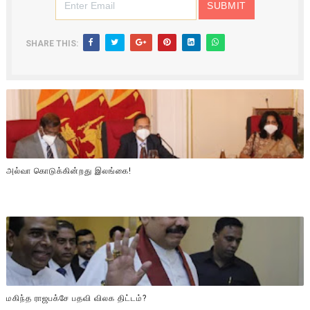
SHARE THIS:
அல்வா கொடுக்கின்றது இலங்கை!
மகிந்த ராஜபக்சே பதவி விலக திட்டம்?