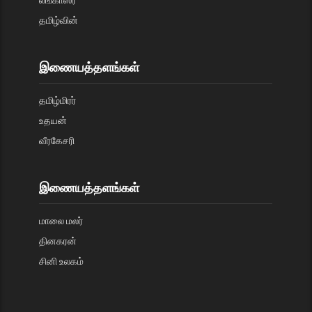
லங்காஸ்ரீ
தமிழ்வின்
இணையத்தளங்கள்
தமிழ்மிரர்
உதயன்
வீரகேசரி
இணையத்தளங்கள்
மாலை மலர்
தினகரன்
சினி உலகம்