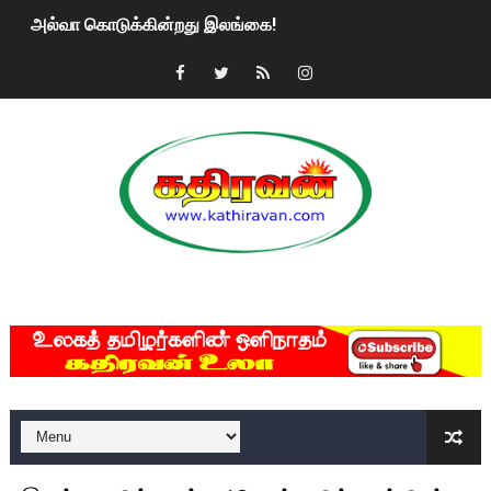
அல்வா கொடுக்கின்றது இலங்கை!
2ஆம் நாள் உக்ரைன் யுத்தம்!! எங்களைத் தனிமையில் விட்டுவிட்டுன
கதிரவன் வாசகர்களுக்கு இனிய பொங்கல் புத்தாண்டு நல்வாழ்த்
மகிந்த ராஜபக்சே பதவி விலக திட்டம்?
ரவுடி பேபிக்கு நடந்த தரமான சம்பவம்.. ஆபாச வீடியோக்களால் வ
காணாமல் போகும் பிள்ளையார்கள்!
MKRdezign
குண்டை தூக்கிப்போட்ட ஆய்வு…. இந்தியாவின் “கோவிஷீல்டு” தடுப
யாழில் தமிழின தலைவர் பிரபாகரனின் பிறந்தநாளை கொண்டாடிய
ஏர்போர்ட்டில் உதைத்த நபர் யார், என்ன நடந்தது?: உண்மையை ச
சீனா இலங்கையிடம் 8 மில்லியன் அமெரிக்க டொலர் நட்டஈடு கோர