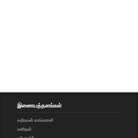
இணையத்தளங்கள்
கதிரவன் காணொளி
மனிதன்