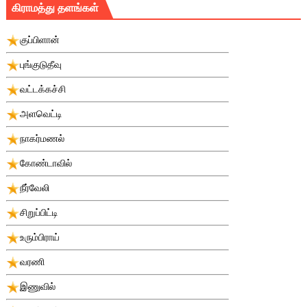
கிராமத்து தளங்கள்
குப்பிளான்
புங்குடுதீவு
வட்டக்கச்சி
அளவெட்டி
நாகர்மணல்
கோண்டாவில்
நீர்வேலி
சிறுப்பிட்டி
உரும்பிராய்
வரணி
இணுவில்