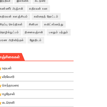
இந்தியா
இலங்கை
கட்டுரை
கண்ணீர் அஞ்சலி
கதிரவன் உலா
கதிரவன் களஞ்சியம்
கவிதைத் தோட்டம்
சிறப்பு செய்திகள்
சினிமா
சுவிட்சர்லாந்து
தொழில்நுட்பம்
நினைவஞ்சலி
பலதும் பத்தும்
மரண அறிவித்தல்
ஜோதிடம்
சஞ்சிகைகள்
உதயன்
வீரகேசரி
செந்தாமரை
ஈழநேசன்
சுடரொளி