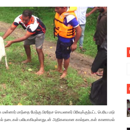
பெறும் கண்டனப் போராட்டத்திற்கு கலந்துகொள்ளுமாறு அன்புரிமைய
் படித்த மாணவர்கள் தொடர்பில் நாடாளுமன்றத்தில் பகிரங்க கேள்வி
யில் இலங்கைத் தமிழ் குடும்பம்!! நடந்தது என்ன
 : ரஜினிக்காக இலங்கை பாடலாசிரியர் வெளியிட்ட...
ரிழப்பு - கொதித்தெழுந்த பிரதேசவாசிகள்!
 கூடிய இடங்கள்...
ை செய்த முதியவருக்கு வழங்கப்பட்ட தண்டனை
ொலை!
்துள்ள அதிரடி உத்தரவு!
ன்னார் மாந்தை மேற்கு பிரதேச செயலாளர் பிரிவுக்குற்பட்ட பெரிய மடு
 கால் நடைகள் பலியாகியுள்ளதுடன் அதிகளவான கால்நடைகள் காணாமல்
், கேணல் சங்கர் ஆகியோரின் நினைவெழுச்சி நாள் - 26.09.2021 சுவிஸ