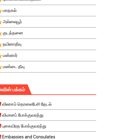
மாதகல்
அல்லையூர்
குடத்தனை
நயினாதீவு
மன்னார்
மண்டை தீவு
சுவிஸ் பக்கம்
விலாசம் தொலைபேசி தேடல்
விமானப் போக்குவரத்து
புகையிரத போக்குவரத்து
Embassies and Consulates