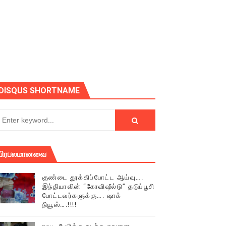
ோடு அழைக்கின்றோம்.
DISQUS SHORTNAME
பிரபலமானவை
குண்டை தூக்கிப்போட்ட ஆய்வு….
இந்தியாவின் “கோவிஷீல்டு” தடுப்பூசி
போட்டவர்களுக்கு…. ஷாக்
நியூஸ்….!!!!
் (செய்தியும்,படங்களும்..)