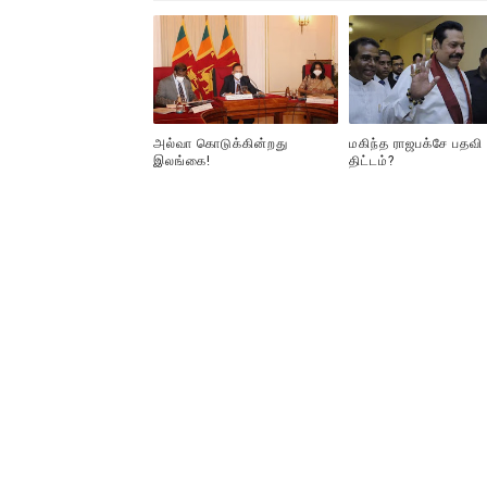
அல்வா கொடுக்கின்றது
மகிந்த ராஜபக்சே பதவி
இலங்கை!
திட்டம்?