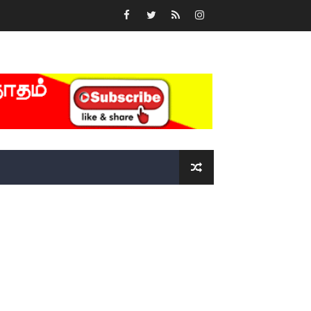
்….!!!!