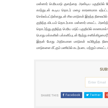
மன்னார் பெரியமடு குளத்தை அண்டிய பகுதியில் 
ஐ.நா முன்றலில் சீரற்ற காலநிலைய
காற்றுடன் கூடிய தொடர் மழை காரணமாக ஏற்பட்
செல்லப்பட்டுள்ளதுடன் சில மாடுகள் இறந்த நிலையில் ம
இளையராஜா – கமல் அவசர சந்திப
குறித்த விடயம் தொடர்பாக மன்னார் மாவட்ட அனர்த்
ஜனாதிபதி ஐக்கிய நாடுகளின் ப
தொடர்ந்து குறித்த பெரிய மடுப் பகுதியில் காணமா
பொது மக்களின் பக்களிப்புடன் நேற்று சனிக்கிழமை(
32 CM விநோத கன்றுக்குட்டி! (
இதன் போது அதிகமான மாடுகள் உயிரிழந்த நிலை
மாடுகளை மீட்கும் பணியில் கடற்படை மற்றும் மாவட்ட
வலிமை தான் அஜித் திரைப்பயணத
SUB
Facebook
Twitter
SHARE THIS: