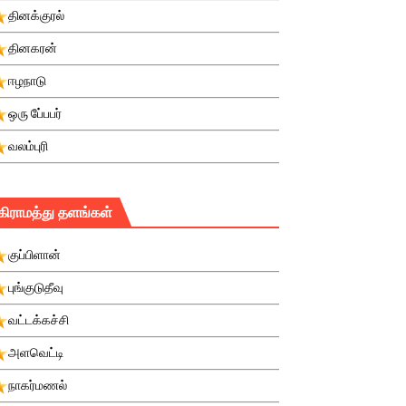
தினக்குரல்
தினகரன்
ஈழநாடு
ஒரு பே்பபர்
வலம்புரி
கிராமத்து தளங்கள்
குப்பிளான்
புங்குடுதீவு
வட்டக்கச்சி
அளவெட்டி
நாகர்மணல்