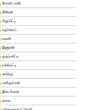
கோண்டாவில்
நீர்வேலி
சிறுப்பிட்டி
உரும்பிராய்
வரணி
இணுவில்
குரும்பசிட்டி
வல்வெட்டி
ஊரெழு
மண்கும்பான்
இடைக்காடு
தாவடி
புன்னாலைக்கட்டுவன்