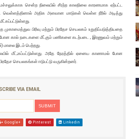
மேச்சலுக்காக சென்ற நிலையில் சீரற்ற காலநிலை காரணமாக ஏற்பட்ட
ிலும் தமிழின அழிப்பிற்கு நீதி கேட்டு நடைபெற்ற கவனயீர்ப்புப் போராட்
ட வெள்ளத்தினால் அதிக அளவான மாடுகள் வெள்ள நீரில் அடித்து
ீட்கப்பட்டுள்ளது.
்பு (படங்கள், விடியோ)
த முகாமைத்துவ பிரிவு மற்றும் பிரதேச செயலகம் உறுதிப்படுத்தியதை
ொதுச் சபை கூட்டத்தில் இன்று உரை
ல் போன கால் நடைகளை மீட்கும் பணிகளை கடற்படை , இரணுவம் மற்றும்
5) மாலை இடம் பெற்றது.
வீடியோ)
யில் மீட்;கப்பட்டுள்ளது. அதே நேரத்தில் ஏனைய காணாமல் போன
 பிரதேச செயலகங்கள் ஈடுபட்டு வருகின்றனர்.
்திலே அதிக காலெக்ஷன் செய்த திரைப்படம் ! எங்கு தெரியுமா?
SCRIBE VIA EMAIL
Google+
Pinterest
Linkedin