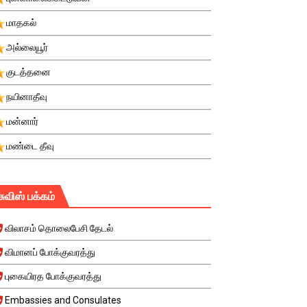
மாதகல்
அல்லையூர்
குடத்தனை
நயினாதீவு
மன்னார்
மண்டை தீவு
சுவிஸ் பக்கம்
விலாசம் தொலைபேசி தேடல்
விமானப் போக்குவரத்து
புகையிரத போக்குவரத்து
Embassies and Consulates