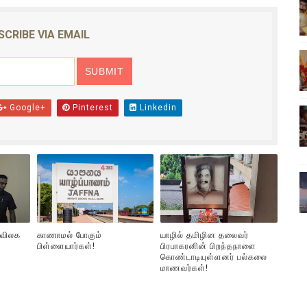
வீடியோ)
SCRIBE VIA EMAIL
்திலே அதிக காலெக்ஷன் செய்த திரைப்படம் ! எங்கு தெரியுமா?
ை!
Google+
Pinterest
Linkedin
ங்களைத் தனிமையில் விட்டுவிட்டுனர்!!
பொங்கல் புத்தாண்டு நல்வாழ்த்துகள்
 விலக
காணாமல் போகும்
யாழில் தமிழின தலைவர்
பிள்ளையார்கள்!
பிரபாகரனின் பிறந்தநாளை
கொண்டாடியுள்ளனர் பல்கலை
மாணவர்கள்!