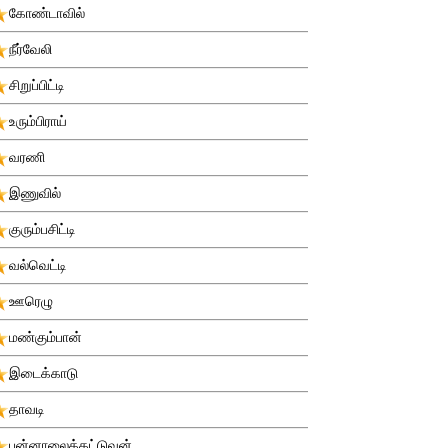
கோண்டாவில்
நீர்வேலி
சிறுப்பிட்டி
உரும்பிராய்
வரணி
இணுவில்
குரும்பசிட்டி
வல்வெட்டி
ஊரெழு
மண்கும்பான்
இடைக்காடு
தாவடி
புன்னாலைக்கட்டுவன்