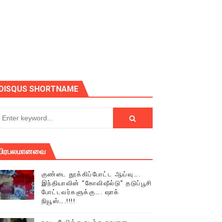
DISQUS SHORTNAME
் (செய்தியும்,படங்களும்..)
பிரபலமானவை
டத்தில் திரண்ட தமிழ்மக்கள்!!
குண்டை தூக்கிப்போட்ட ஆய்வு….
இந்தியாவின் “கோவிஷீல்டு” தடுப்பூசி
போட்டவர்களுக்கு…. ஷாக்
நியூஸ்….!!!!