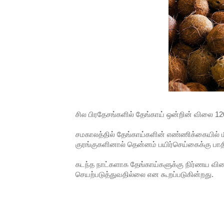
வர்ராரு...வர்ராரு... அண்ணாத்த
கைது செய்யப்பட்ட இளைஞன் உயி
தடுப்பூசியை பெற்றுக் கொள்ளக்
சிறுமியை பாலியல் வன்கொடும
பிரபல நடிகை தூக்கிட்டு தற்க
சில பிரதேசங்களில் தேங்காய் ஒன்றின் விலை 120
வடிவேலுவுக்கு நீதிமன்றம் விதித
சமகாலத்தில் தேங்காய்களின் எண்ணிக்கையில் மி
குரங்குகளினால் தென்னம் பயிர்செய்கைக்கு பாதிப
தியாகதீபம் லெப்.கேணல் திலீபன
கடந்த நாட்களாக தேங்காய்களுக்கு நிர்ணய வில
ஐ.நா முன்றலில் சீரற்ற காலநிலைய
செயற்படுத்துவதில்லை என கூறப்படுகின்றது.
இளையராஜா – கமல் அவசர சந்திப
ஜனாதிபதி ஐக்கிய நாடுகளின் ப