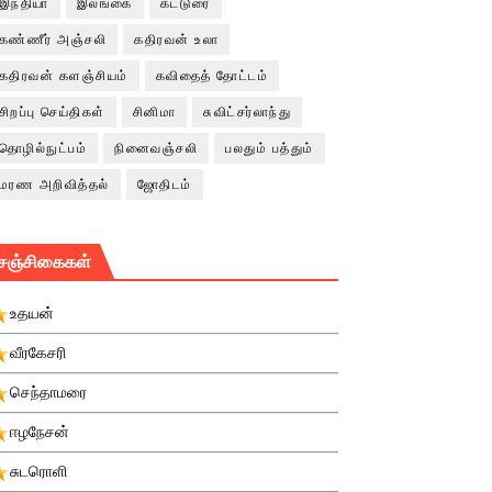
இந்தியா
இலங்கை
கட்டுரை
கண்ணீர் அஞ்சலி
கதிரவன் உலா
கதிரவன் களஞ்சியம்
கவிதைத் தோட்டம்
சிறப்பு செய்திகள்
சினிமா
சுவிட்சர்லாந்து
தொழில்நுட்பம்
நினைவஞ்சலி
பலதும் பத்தும்
மரண அறிவித்தல்
ஜோதிடம்
சஞ்சிகைகள்
உதயன்
வீரகேசரி
செந்தாமரை
ஈழநேசன்
சுடரொளி