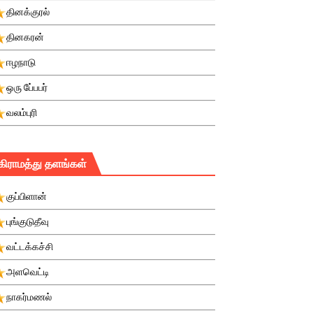
தினக்குரல்
தினகரன்
ஈழநாடு
ஒரு பே்பபர்
வலம்புரி
கிராமத்து தளங்கள்
குப்பிளான்
புங்குடுதீவு
வட்டக்கச்சி
அளவெட்டி
நாகர்மணல்