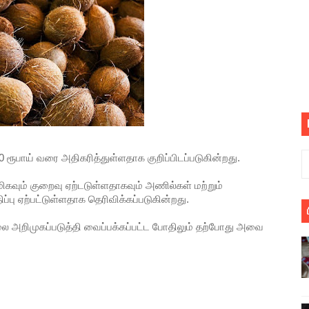
 : ரஜினிக்காக இலங்கை பாடலாசிரியர் வெளியிட்ட...
ரிழப்பு - கொதித்தெழுந்த பிரதேசவாசிகள்!
 கூடிய இடங்கள்...
ை செய்த முதியவருக்கு வழங்கப்பட்ட தண்டனை
ொலை!
 ரூபாய் வரை அதிகரித்துள்ளதாக குறிப்பிடப்படுகின்றது.
்துள்ள அதிரடி உத்தரவு!
கவும் குறைவு ஏற்டடுள்ளதாகவும் அணில்கள் மற்றும்
்பு ஏற்பட்டுள்ளதாக தெரிவிக்கப்படுகின்றது.
், கேணல் சங்கர் ஆகியோரின் நினைவெழுச்சி நாள் - 26.09.2021 சுவிஸ
ை அறிமுகப்படுத்தி வைப்பக்கப்பட்ட போதிலும் தற்போது அவை
ிலும் தமிழின அழிப்பிற்கு நீதி கேட்டு நடைபெற்ற கவனயீர்ப்புப் போராட்
்பு (படங்கள், விடியோ)
ொதுச் சபை கூட்டத்தில் இன்று உரை