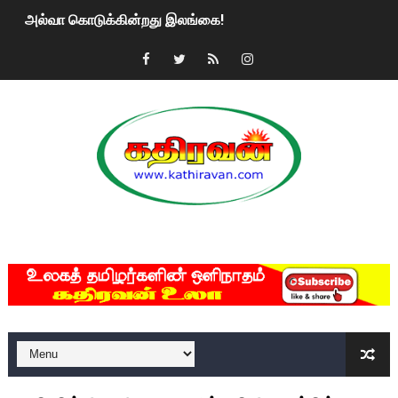
அல்வா கொடுக்கின்றது இலங்கை!
2ஆம் நாள் உக்ரைன் யுத்தம்!! எங்களைத் தனிமையில் விட்டுவிட்டுன
கதிரவன் வாசகர்களுக்கு இனிய பொங்கல் புத்தாண்டு நல்வாழ்த்
மகிந்த ராஜபக்சே பதவி விலக திட்டம்?
ரவுடி பேபிக்கு நடந்த தரமான சம்பவம்.. ஆபாச வீடியோக்களால் வ
காணாமல் போகும் பிள்ளையார்கள்!
MKRdezign
குண்டை தூக்கிப்போட்ட ஆய்வு…. இந்தியாவின் “கோவிஷீல்டு” தடுப
யாழில் தமிழின தலைவர் பிரபாகரனின் பிறந்தநாளை கொண்டாடிய
ஏர்போர்ட்டில் உதைத்த நபர் யார், என்ன நடந்தது?: உண்மையை ச
சீனா இலங்கையிடம் 8 மில்லியன் அமெரிக்க டொலர் நட்டஈடு கோர