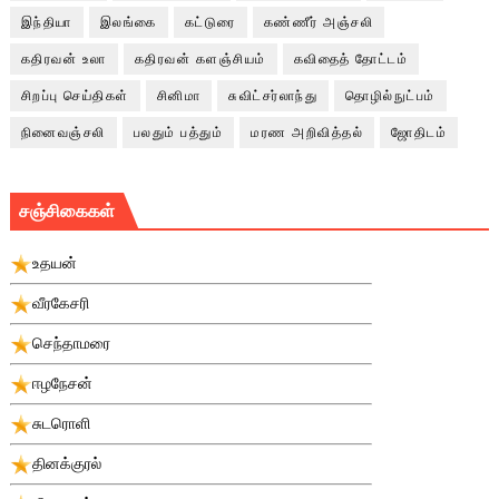
இந்தியா
இலங்கை
கட்டுரை
கண்ணீர் அஞ்சலி
கதிரவன் உலா
கதிரவன் களஞ்சியம்
கவிதைத் தோட்டம்
சிறப்பு செய்திகள்
சினிமா
சுவிட்சர்லாந்து
தொழில்நுட்பம்
நினைவஞ்சலி
பலதும் பத்தும்
மரண அறிவித்தல்
ஜோதிடம்
சஞ்சிகைகள்
உதயன்
வீரகேசரி
செந்தாமரை
ஈழநேசன்
சுடரொளி
தினக்குரல்