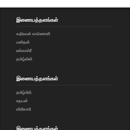
இணையத்தளங்கள்
கதிரவன் காணொளி
மனிதன்
லங்காஸ்ரீ
தமிழ்வின்
இணையத்தளங்கள்
தமிழ்மிரர்
உதயன்
வீரகேசரி
இணையத்தளங்கள்