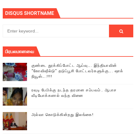
DISQUS SHORTNAME
பிரபலமானவை
குண்டை தூக்கிப்போட்ட ஆய்வு…. இந்தியாவின்
“கோவிஷீல்டு” தடுப்பூசி போட்டவர்களுக்கு…. ஷாக்
நியூஸ்….!!!!
ரவுடி பேபிக்கு நடந்த தரமான சம்பவம்.. ஆபாச
வீடியோக்களால் வந்த வினை
அல்வா கொடுக்கின்றது இலங்கை!