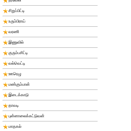
சிறுப்பிட்டி
உரும்பிராய்
வரணி
இணுவில்
குரும்பசிட்டி
வல்வெட்டி
ஊரெழு
மண்கும்பான்
இடைக்காடு
தாவடி
புன்னாலைக்கட்டுவன்
மாதகல்