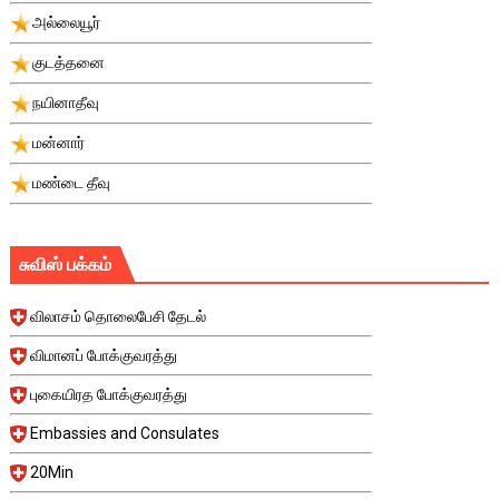
அல்லையூர்
குடத்தனை
நயினாதீவு
மன்னார்
மண்டை தீவு
சுவிஸ் பக்கம்
விலாசம் தொலைபேசி தேடல்
விமானப் போக்குவரத்து
புகையிரத போக்குவரத்து
Embassies and Consulates
20Min