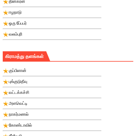
தினகரன்
ஈழநாடு
ஒரு பே்பபர்
வலம்புரி
கிராமத்து தளங்கள்
குப்பிளான்
புங்குடுதீவு
வட்டக்கச்சி
அளவெட்டி
நாகர்மணல்
கோண்டாவில்
நீர்வேலி