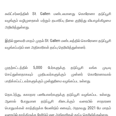
ஐ.நா முன்றலில் சீரற்ற காலநிலையிலும் தமிழின அழிப்பிற்கு நீதி க
சுவிட்சர்லாந்தின் St. Gallen மண்டலமானது கொரோனா தடுப்பூசி
இளையராஜா – கமல் அவசர சந்திப்பு (படங்கள், விடியோ)
வழங்கும் வழிமுறைகள் மற்றும் தயாரிப்பு நிலை குறித்து வியாழக்கிழமை
அறிவித்துள்ளது.
ஜனாதிபதி ஐக்கிய நாடுகளின் பொதுச் சபை கூட்டத்தில் இன்று 
இதில் ஜனவரி மாதம் முதல் St. Gallen மண்டலத்தில் கொரோனா தடுப்பூசி
32 CM விநோத கன்றுக்குட்டி! (வீடியோ)
வழங்கப்படும் என அதிகாரிகள் தரப்பு தெரிவித்துள்ளனர்.
வலிமை தான் அஜித் திரைப்பயணத்திலே அதிக காலெக்ஷன் செய்த த
முதற்கட்டத்தில் 5,000 பேர்களுக்கு தடுப்பூசி வங்க முடிவு
செய்துள்ளதாகவும் முதியவர்களுக்கும் முன்னர் கொரோனாவால்
பாதிக்கப்பட்டவர்களுக்கும் முன்னுரிமை வழங்கப்பட உள்ளது.
தொடர்ந்து, சுகாதார பணியாளர்களுக்கு தடுப்பூசி வழங்கப்பட உள்ளது.
ஆனால் போதுமான தடுப்பூசி கிடைக்கும் வரையில் சாதாரண
பொதுமக்கள் காத்திருக்க வேண்டும் எனவும், அதாவது 2021 மே மாதம்
வரையில் காத்திருக்க நேரிடும் என அதிகாரிகள் தரப்பு தெரிவித்துள்ளது.