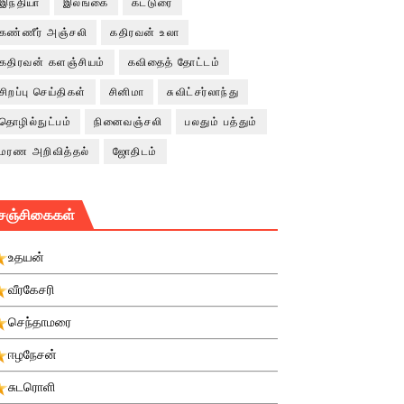
இந்தியா
இலங்கை
கட்டுரை
கண்ணீர் அஞ்சலி
கதிரவன் உலா
கதிரவன் களஞ்சியம்
கவிதைத் தோட்டம்
சிறப்பு செய்திகள்
சினிமா
சுவிட்சர்லாந்து
தொழில்நுட்பம்
நினைவஞ்சலி
பலதும் பத்தும்
மரண அறிவித்தல்
ஜோதிடம்
சஞ்சிகைகள்
உதயன்
வீரகேசரி
செந்தாமரை
ஈழநேசன்
சுடரொளி