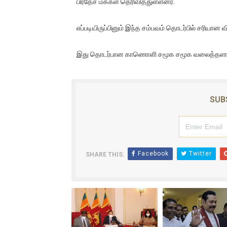
பிரதேச மக்கள் தெரிவித்துள்ளனர்.
இளையராஜா – கமல் அவசர சந்திப
எப்படியிருப்பினும் இந்த சம்பவம் தொடர்பில் சரியான 
ஜனாதிபதி ஐக்கிய நாடுகளின் ப
இது தொடர்பான காணொளி சமூக சமூக வலைத்தளங்கள
32 CM விநோத கன்றுக்குட்டி! (
வலிமை தான் அஜித் திரைப்பயணத
SUB
அல்வா கொடுக்கின்றது இலங்க
Facebook
Twitter
SHARE THIS: