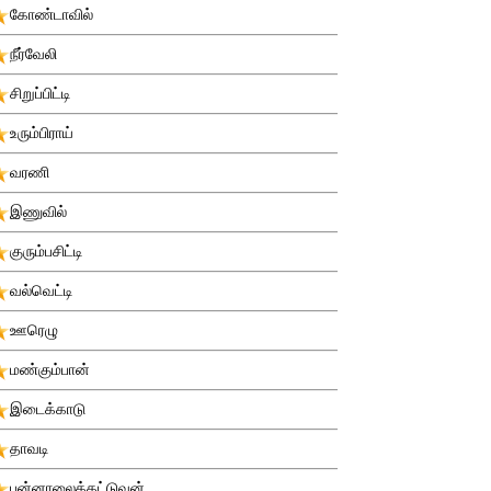
கோண்டாவில்
நீர்வேலி
சிறுப்பிட்டி
உரும்பிராய்
வரணி
இணுவில்
குரும்பசிட்டி
வல்வெட்டி
ஊரெழு
மண்கும்பான்
இடைக்காடு
தாவடி
புன்னாலைக்கட்டுவன்