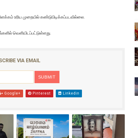
்பு (படங்கள், விடியோ)
விளக்கம் உரிய முறையில் கண்டுபிடிக்கப்படவில்லை.
ொதுச் சபை கூட்டத்தில் இன்று உரை
ில் வெளியிடப்பட்டுள்ளது.
வீடியோ)
்திலே அதிக காலெக்ஷன் செய்த திரைப்படம் ! எங்கு தெரியுமா?
SCRIBE VIA EMAIL
ை!
Google+
Pinterest
Linkedin