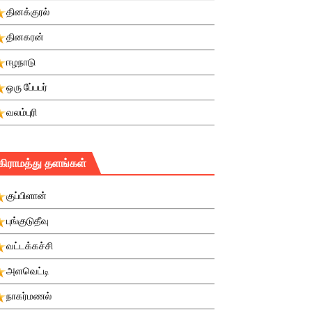
தினக்குரல்
தினகரன்
ஈழநாடு
ஒரு பே்பபர்
வலம்புரி
கிராமத்து தளங்கள்
குப்பிளான்
புங்குடுதீவு
வட்டக்கச்சி
அளவெட்டி
நாகர்மணல்