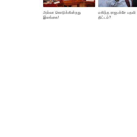
அல்வா கொடுக்கின்றது
மகிந்த ராஜபக்சே பதவி
இலங்கை!
திட்டம்?