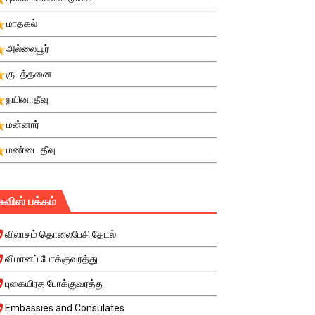
மாதகல்
அல்லையூர்
குடத்தனை
நயினாதீவு
மன்னார்
மண்டை தீவு
சுவிஸ் பக்கம்
விலாசம் தொலைபேசி தேடல்
விமானப் போக்குவரத்து
புகையிரத போக்குவரத்து
Embassies and Consulates