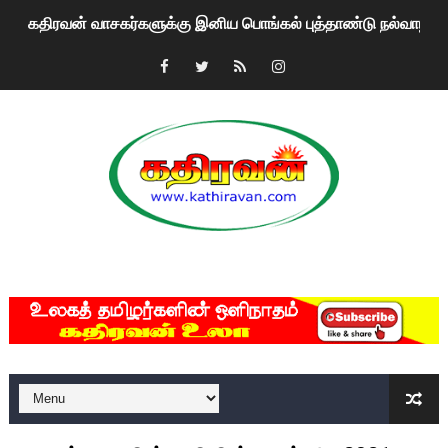
கதிரவன் வாசகர்களுக்கு இனிய பொங்கல் புத்தாண்டு நல்வாழ்த்
மகிந்த ராஜபக்சே பதவி விலக திட்டம்?
ரவுடி பேபிக்கு நடந்த தரமான சம்பவம்.. ஆபாச வீடியோக்களால் வ
காணாமல் போகும் பிள்ளையார்கள்!
குண்டை தூக்கிப்போட்ட ஆய்வு…. இந்தியாவின் “கோவிஷீல்டு” தடுப
யாழில் தமிழின தலைவர் பிரபாகரனின் பிறந்தநாளை கொண்டாடிய
MKRdezign
ஏர்போர்ட்டில் உதைத்த நபர் யார், என்ன நடந்தது?: உண்மையை ச
சீனா இலங்கையிடம் 8 மில்லியன் அமெரிக்க டொலர் நட்டஈடு கோர
01/11/2021 Scotland ல் நடைபெறும் கண்டனப் போராட்டத்திற
பாலச்சந்திரன் மற்றும் தன்னிடம் படித்த மாணவர்கள் தொடர்பில் ந