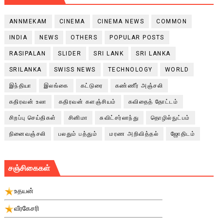
ANNMEKAM
CINEMA
CINEMA NEWS
COMMON
INDIA
NEWS
OTHERS
POPULAR POSTS
RASIPALAN
SLIDER
SRI LANK
SRI LANKA
SRILANKA
SWISS NEWS
TECHNOLOGY
WORLD
இந்தியா
இலங்கை
கட்டுரை
கண்ணீர் அஞ்சலி
கதிரவன் உலா
கதிரவன் களஞ்சியம்
கவிதைத் தோட்டம்
சிறப்பு செய்திகள்
சினிமா
சுவிட்சர்லாந்து
தொழில்நுட்பம்
நினைவஞ்சலி
பலதும் பத்தும்
மரண அறிவித்தல்
ஜோதிடம்
சஞ்சிகைகள்
உதயன்
வீரகேசரி