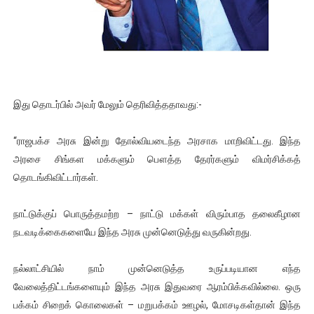
ஜனாதிபதி ஐக்கிய நாடுகளின் பொதுச் சபை கூட்டத்தில் இன்று 
32 CM விநோத கன்றுக்குட்டி! (வீடியோ)
வலிமை தான் அஜித் திரைப்பயணத்திலே அதிக காலெக்ஷன் செய்த த
இது தொடர்பில் அவர் மேலும் தெரிவித்ததாவது:-
அல்வா கொடுக்கின்றது இலங்கை!
“ராஜபக்ச அரசு இன்று தோல்வியடைந்த அரசாக மாறிவிட்டது. இந்த
2ஆம் நாள் உக்ரைன் யுத்தம்!! எங்களைத் தனிமையில் விட்டுவிட்டுன
அரசை சிங்கள மக்களும் பௌத்த தேரர்களும் விமர்சிக்கத்
தொடங்கிவிட்டார்கள்.
நாட்டுக்குப் பொருத்தமற்ற – நாட்டு மக்கள் விரும்பாத தலைகீழான
நடவடிக்கைகளையே இந்த அரசு முன்னெடுத்து வருகின்றது.
நல்லாட்சியில் நாம் முன்னெடுத்த உருப்படியான எந்த
வேலைத்திட்டங்களையும் இந்த அரசு இதுவரை ஆரம்பிக்கவில்லை. ஒரு
பக்கம் சிறைக் கொலைகள் – மறுபக்கம் ஊழல், மோசடிகள்தான் இந்த