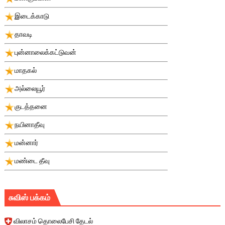
இடைக்காடு
தாவடி
புன்னாலைக்கட்டுவன்
மாதகல்
அல்லையூர்
குடத்தனை
நயினாதீவு
மன்னார்
மண்டை தீவு
சுவிஸ் பக்கம்
விலாசம் தொலைபேசி தேடல்