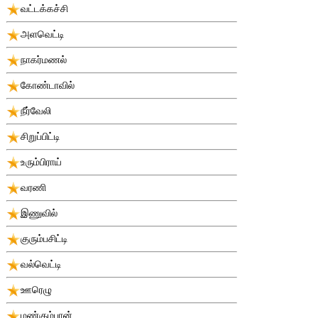
வட்டக்கச்சி
அளவெட்டி
நாகர்மணல்
கோண்டாவில்
நீர்வேலி
சிறுப்பிட்டி
உரும்பிராய்
வரணி
இணுவில்
குரும்பசிட்டி
வல்வெட்டி
ஊரெழு
மண்கும்பான்