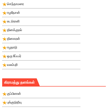
செந்தாமரை
ஈழநேசன்
சுடரொளி
தினக்குரல்
தினகரன்
ஈழநாடு
ஒரு பே்பபர்
வலம்புரி
கிராமத்து தளங்கள்
குப்பிளான்
புங்குடுதீவு