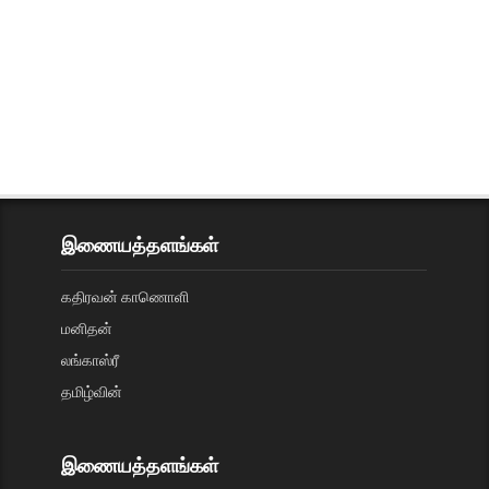
இணையத்தளங்கள்
கதிரவன் காணொளி
மனிதன்
லங்காஸ்ரீ
தமிழ்வின்
இணையத்தளங்கள்