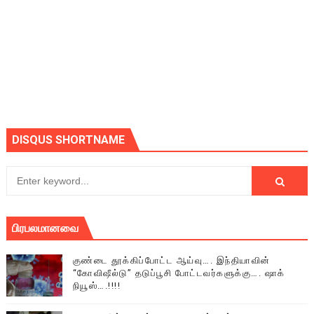
DISQUS SHORTNAME
பிரபலமானவை
குண்டை தூக்கிப்போட்ட ஆய்வு…. இந்தியாவின்
“கோவிஷீல்டு” தடுப்பூசி போட்டவர்களுக்கு…. ஷாக்
நியூஸ்….!!!!