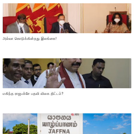
அல்வா கொடுக்கின்றது இலங்கை!
மகிந்த ராஜபக்சே பதவி விலக திட்டம்?