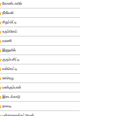
கோண்டாவில்
நீர்வேலி
சிறுப்பிட்டி
உரும்பிராய்
வரணி
இணுவில்
குரும்பசிட்டி
வல்வெட்டி
ஊரெழு
மண்கும்பான்
இடைக்காடு
தாவடி
புன்னாலைக்கட்டுவன்