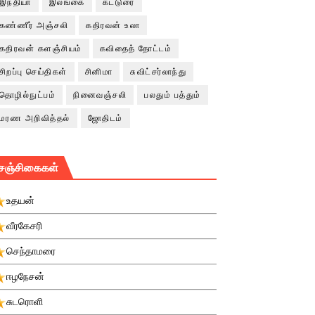
இந்தியா
இலங்கை
கட்டுரை
கண்ணீர் அஞ்சலி
கதிரவன் உலா
கதிரவன் களஞ்சியம்
கவிதைத் தோட்டம்
சிறப்பு செய்திகள்
சினிமா
சுவிட்சர்லாந்து
தொழில்நுட்பம்
நினைவஞ்சலி
பலதும் பத்தும்
மரண அறிவித்தல்
ஜோதிடம்
சஞ்சிகைகள்
உதயன்
வீரகேசரி
செந்தாமரை
ஈழநேசன்
சுடரொளி