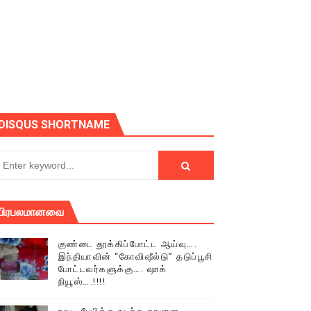
DISQUS SHORTNAME
் (செய்தியும்,படங்களும்..)
பிரபலமானவை
டத்தில் திரண்ட தமிழ்மக்கள்!!
குண்டை தூக்கிப்போட்ட ஆய்வு….
இந்தியாவின் “கோவிஷீல்டு” தடுப்பூசி
போட்டவர்களுக்கு…. ஷாக்
நியூஸ்….!!!!