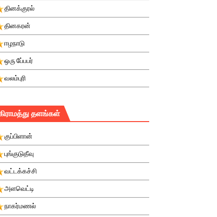
தினக்குரல்
தினகரன்
ஈழநாடு
ஒரு பே்பபர்
வலம்புரி
கிராமத்து தளங்கள்
குப்பிளான்
புங்குடுதீவு
வட்டக்கச்சி
அளவெட்டி
நாகர்மணல்