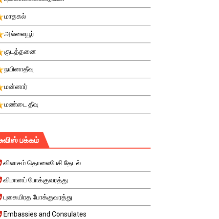
மாதகல்
அல்லையூர்
குடத்தனை
நயினாதீவு
மன்னார்
மண்டை தீவு
சுவிஸ் பக்கம்
விலாசம் தொலைபேசி தேடல்
விமானப் போக்குவரத்து
புகையிரத போக்குவரத்து
Embassies and Consulates