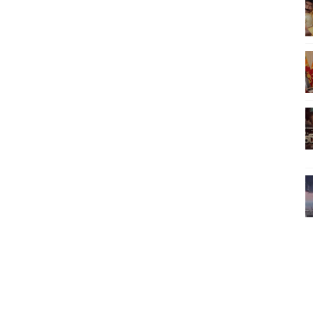
வீடியோ)
்திலே அதிக காலெக்ஷன் செய்த திரைப்படம் ! எங்கு தெரியுமா?
ை!
ங்களைத் தனிமையில் விட்டுவிட்டுனர்!!
பொங்கல் புத்தாண்டு நல்வாழ்த்துகள்