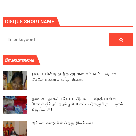
DISQUS SHORTNAME
பிரபலமானவை
ரவுடி பேபிக்கு நடந்த தரமான சம்பவம்.. ஆபாச
வீடியோக்களால் வந்த வினை
குண்டை தூக்கிப்போட்ட ஆய்வு…. இந்தியாவின்
“கோவிஷீல்டு” தடுப்பூசி போட்டவர்களுக்கு…. ஷாக்
நியூஸ்….!!!!
அல்வா கொடுக்கின்றது இலங்கை!