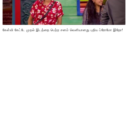
கேள்வி கேட்டே முதல் இடத்தை பெற்ற சனம் வெளியானது புதிய ப்ரோமோ இதோ!