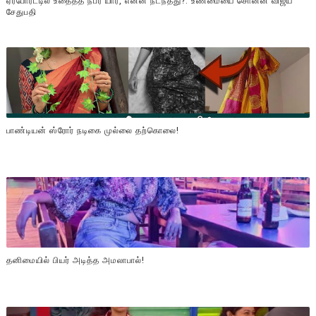
ஏர்போர்ட்டில் உதைத்த நபர் யார், என்ன நடந்தது?: உண்மையை சொன்ன விஜய்
சேதுபதி
பாண்டியன் ஸ்ரோர் நடிகை முல்லை தற்கொலை!
தனிமையில் பியர் அடித்த அமலாபால்!