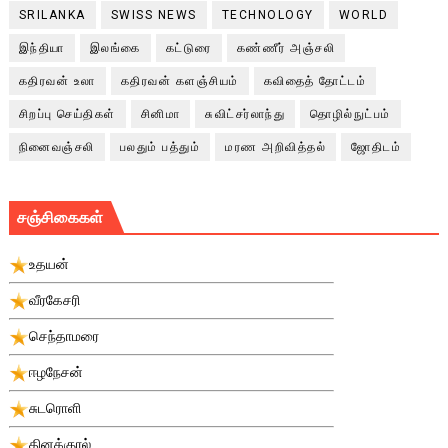
SRILANKA
SWISS NEWS
TECHNOLOGY
WORLD
இந்தியா
இலங்கை
கட்டுரை
கண்ணீர் அஞ்சலி
கதிரவன் உலா
கதிரவன் களஞ்சியம்
கவிதைத் தோட்டம்
சிறப்பு செய்திகள்
சினிமா
சுவிட்சர்லாந்து
தொழில்நுட்பம்
நினைவஞ்சலி
பலதும் பத்தும்
மரண அறிவித்தல்
ஜோதிடம்
சஞ்சிகைகள்
உதயன்
வீரகேசரி
செந்தாமரை
ஈழநேசன்
சுடரொளி
தினக்குரல்