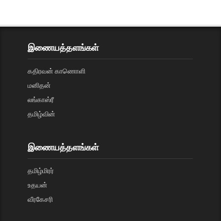
இணையத்தளங்கள்
கதிரவன் காணொளி
மனிதன்
லங்காஸ்ரீ
தமிழ்வின்
இணையத்தளங்கள்
தமிழ்மிரர்
உதயன்
வீரகேசரி