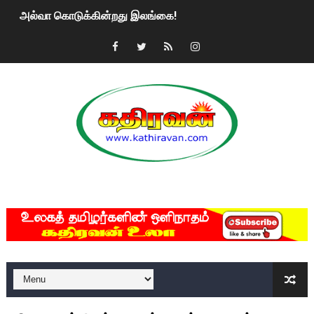
அல்வா கொடுக்கின்றது இலங்கை!
2ஆம் நாள் உக்ரைன் யுத்தம்!! எங்களைத் தனிமையில் விட்டுவிட்டுன
கதிரவன் வாசகர்களுக்கு இனிய பொங்கல் புத்தாண்டு நல்வாழ்த்
மகிந்த ராஜபக்சே பதவி விலக திட்டம்?
ரவுடி பேபிக்கு நடந்த தரமான சம்பவம்.. ஆபாச வீடியோக்களால் வ
காணாமல் போகும் பிள்ளையார்கள்!
MKRdezign
குண்டை தூக்கிப்போட்ட ஆய்வு…. இந்தியாவின் “கோவிஷீல்டு” தடுப
யாழில் தமிழின தலைவர் பிரபாகரனின் பிறந்தநாளை கொண்டாடிய
ஏர்போர்ட்டில் உதைத்த நபர் யார், என்ன நடந்தது?: உண்மையை ச
சீனா இலங்கையிடம் 8 மில்லியன் அமெரிக்க டொலர் நட்டஈடு கோர