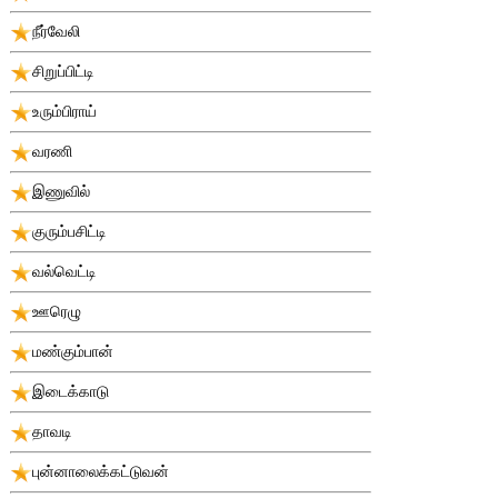
நீர்வேலி
சிறுப்பிட்டி
உரும்பிராய்
வரணி
இணுவில்
குரும்பசிட்டி
வல்வெட்டி
ஊரெழு
மண்கும்பான்
இடைக்காடு
தாவடி
புன்னாலைக்கட்டுவன்