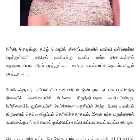
ஐ.நா முன்றலில் சீரற்ற காலநிலையிலும் தமிழின அழிப்பிற்கு நீதி க
இளையராஜா – கமல் அவசர சந்திப்பு (படங்கள், விடியோ)
ஜனாதிபதி ஐக்கிய நாடுகளின் பொதுச் சபை கூட்டத்தில் இன்று 
இந்தி, தெலுங்கு, தமிழ் மொழித் திரைப்படங்களில் மால்வி மல்கோத்ரா
32 CM விநோத கன்றுக்குட்டி! (வீடியோ)
நடித்துள்ளார். தமிழில் ஒண்டிக்கு ஒண்டி என்ற திரைபடத்தில்
வலிமை தான் அஜித் திரைப்பயணத்திலே அதிக காலெக்ஷன் செய்த த
கதாநாயகியாக அவர் நடித்துள்ளார். பல தொலைக்காட்சி தொடர்களிலும்
நடித்துள்ளார்.
யோகேஷ்குமார் மகிபால் சிங் என்பவரிடம் நீண்டநாள் நட்பாக பழகிவந்த
நிலையில் அண்மையில் பேச்சை நிறுத்தியதாக கூறப்படுகிறது.
இந்நிலையில், மும்பையின் வெர்சோவா பகுதியில் நேற்று இரவு அவரிடம்
திருமணம் செய்ய விருப்பம் தெரிவித்ததாகவும், இதை ஏற்க மறுத்ததால்
யோகேஷ்குமார் கத்தியால் குத்திவிட்டு தப்பி விட்டதாகவும் கூறப்படுகிறது.
சொகுசு காரில் வந்த யோகேஷ்குமார், தாக்குதல் நடத்தி விட்டு தப்பிச்