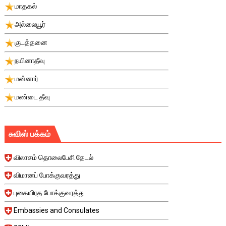
மாதகல்
அல்லையூர்
குடத்தனை
நயினாதீவு
மன்னார்
மண்டை தீவு
சுவிஸ் பக்கம்
விலாசம் தொலைபேசி தேடல்
விமானப் போக்குவரத்து
புகையிரத போக்குவரத்து
Embassies and Consulates