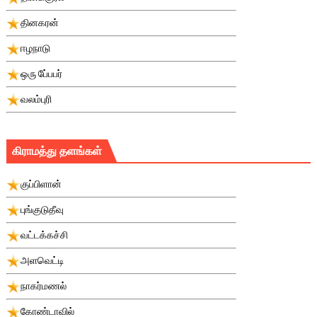
தினகரன்
ஈழநாடு
ஒரு பே்பபர்
வலம்புரி
கிராமத்து தளங்கள்
குப்பிளான்
புங்குடுதீவு
வட்டக்கச்சி
அளவெட்டி
நாகர்மணல்
கோண்டாவில்