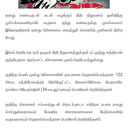
ஐ.நா முன்றலில் சீரற்ற காலநிலையிலும் தமிழின அழிப்பிற்கு நீதி க
தனது கணவருடன் கடன் வழங்கும் நிதி நிறுவனம் ஒன்றிற்கு
இளையராஜா – கமல் அவசர சந்திப்பு (படங்கள், விடியோ)
முச்சக்கரவண்டியில் வருகை தந்து கணவருக்கு முகக்கவசம்
இல்லாததினால் தனது பிள்ளையை வைத்துக் கொண்டு முன்னால் நின்ற
ஜனாதிபதி ஐக்கிய நாடுகளின் பொதுச் சபை கூட்டத்தில் இன்று 
போது
32 CM விநோத கன்றுக்குட்டி! (வீடியோ)
இனம் தெரியாத நபர் ஒருவர் நிதி நிறுவனத்துக்குள் உட்புகுந்து கத்தியால்
வலிமை தான் அஜித் திரைப்பயணத்திலே அதிக காலெக்ஷன் செய்த த
குத்தியதாக ஆரம்பகட்ட விசாரணை மூலம் தெரியவந்துள்ளது.
குறித்த பெண் மூன்று பிள்ளைகளின் தாயாரான ஹொரவ்பொத்தான- 122
கிராம உத்தியோகத்தர் பிரிவிற்குட்பட்ட லேவாசபிரிவெவ பியதாசகே
தம்மிகா பிரியதர்ஷினி (34 வயது) எனவும் பொலிஸார் தெரிவித்தனர்.
குறித்த கொலைச் சம்பவத்துடன் தொடர்புடைய சந்தேக நபரை கைது
செய்துள்ளதாகவும் மேலதிக விசாரணைகளை மேற்கொண்டு
வருவதாகவும் ஹொரவ்பொத்தான பொலிசார் தெரிவித்தனர்.