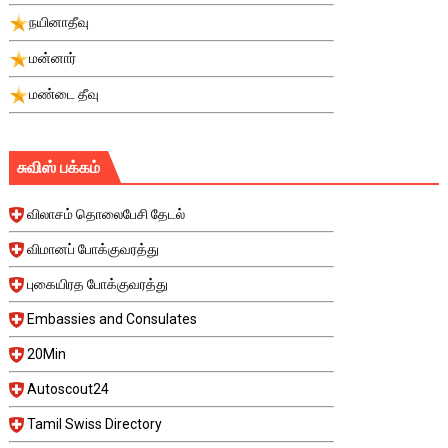
நயினாதீவு
மன்னார்
மண்டை தீவு
சுவிஸ் பக்கம்
விலாசம் தொலைபேசி தேடல்
விமானப் போக்குவரத்து
புகையிரத போக்குவரத்து
Embassies and Consulates
20Min
Autoscout24
Tamil Swiss Directory