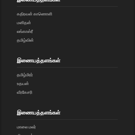
கதிரவன் காணொளி
மனிதன்
லங்காஸ்ரீ
தமிழ்வின்
இணையத்தளங்கள்
தமிழ்மிரர்
உதயன்
வீரகேசரி
இணையத்தளங்கள்
மாலை மலர்