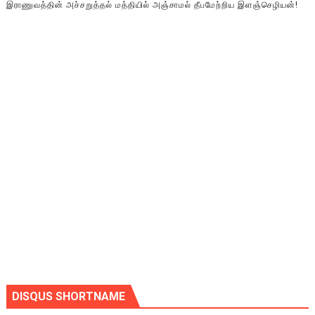
இராணுவத்தின் அச்சறுத்தல் மத்தியில் அஞ்சாமல் தீபமேற்றிய இளஞ்செழியன்!
DISQUS SHORTNAME