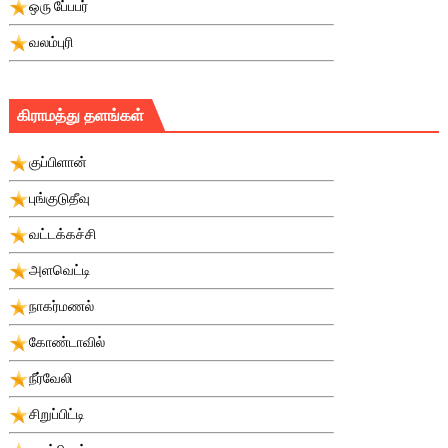
ஒரு பே்பபர்
வலம்புரி
கிராமத்து தளங்கள்
குப்பிளான்
புங்குடுதீவு
வட்டக்கச்சி
அளவெட்டி
நாகர்மணல்
கோண்டாவில்
நீர்வேலி
சிறுப்பிட்டி