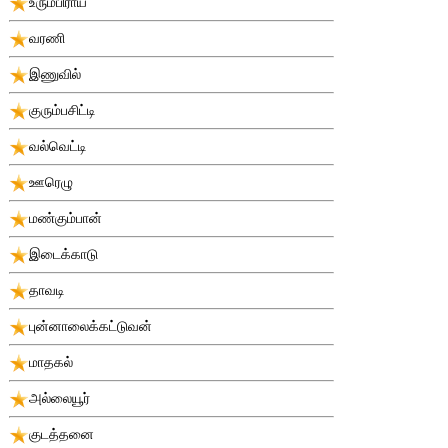
உரும்பிராய்
வரணி
இணுவில்
குரும்பசிட்டி
வல்வெட்டி
ஊரெழு
மண்கும்பான்
இடைக்காடு
தாவடி
புன்னாலைக்கட்டுவன்
மாதகல்
அல்லையூர்
குடத்தனை