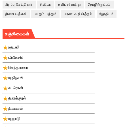
சிறப்பு செய்திகள்
சினிமா
சுவிட்சர்லாந்து
தொழில்நுட்பம்
நினைவஞ்சலி
பலதும் பத்தும்
மரண அறிவித்தல்
ஜோதிடம்
சஞ்சிகைகள்
உதயன்
வீரகேசரி
செந்தாமரை
ஈழநேசன்
சுடரொளி
தினக்குரல்
தினகரன்
ஈழநாடு