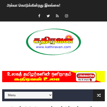
அல்வா கொடுக்கின்றது இலங்கை!
2ஆம் நாள் உக்ரைன் யுத்தம்!! எங்களைத் தனிமையில் விட்டுவிட்டுன
கதிரவன் வாசகர்களுக்கு இனிய பொங்கல் புத்தாண்டு நல்வாழ்த்
மகிந்த ராஜபக்சே பதவி விலக திட்டம்?
ரவுடி பேபிக்கு நடந்த தரமான சம்பவம்.. ஆபாச வீடியோக்களால் வ
காணாமல் போகும் பிள்ளையார்கள்!
MKRdezign
குண்டை தூக்கிப்போட்ட ஆய்வு…. இந்தியாவின் “கோவிஷீல்டு” தடுப
யாழில் தமிழின தலைவர் பிரபாகரனின் பிறந்தநாளை கொண்டாடிய
ஏர்போர்ட்டில் உதைத்த நபர் யார், என்ன நடந்தது?: உண்மையை ச
சீனா இலங்கையிடம் 8 மில்லியன் அமெரிக்க டொலர் நட்டஈடு கோர