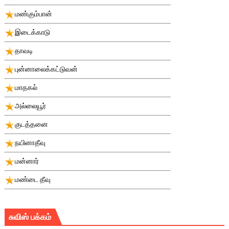
மண்கும்பான்
இடைக்காடு
தாவடி
புன்னாலைக்கட்டுவன்
மாதகல்
அல்லையூர்
குடத்தனை
நயினாதீவு
மன்னார்
மண்டை தீவு
சுவிஸ் பக்கம்