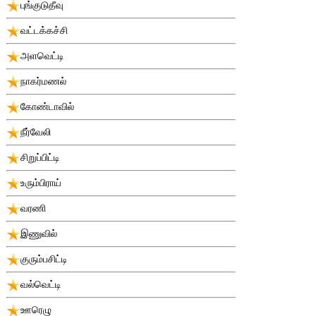
புங்குடுதீவு
வட்டக்கச்சி
அளவெட்டி
நாகர்மணல்
கோண்டாவில்
நீர்வேலி
சிறுப்பிட்டி
உரும்பிராய்
வரணி
இணுவில்
குரும்பசிட்டி
வல்வெட்டி
ஊரெழு