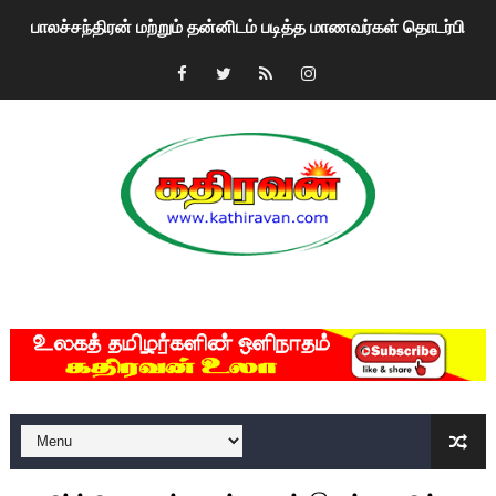
பாலச்சந்திரன் மற்றும் தன்னிடம் படித்த மாணவர்கள் தொடர்பில் ந
பிரிட்டனால் கடத்தப்படும் நிலையில் இலங்கைத் தமிழ் குடும்பம்!!
வர்ராரு...வர்ராரு... அண்ணாத்த : ரஜினிக்காக இலங்கை பாடலாசிர
கைது செய்யப்பட்ட இளைஞன் உயிரிழப்பு - கொதித்தெழுந்த பிரத
தடுப்பூசியை பெற்றுக் கொள்ளக் கூடிய இடங்கள்...
சிறுமியை பாலியல் வன்கொடுமை செய்த முதியவருக்கு வழங்கப
MKRdezign
பிரபல நடிகை தூக்கிட்டு தற்கொலை!
வடிவேலுவுக்கு நீதிமன்றம் விதித்துள்ள அதிரடி உத்தரவு!
தியாகதீபம் லெப்.கேணல் திலீபன், கேணல் சங்கர் ஆகியோரின் நினை
ஐ.நா முன்றலில் சீரற்ற காலநிலையிலும் தமிழின அழிப்பிற்கு நீதி க