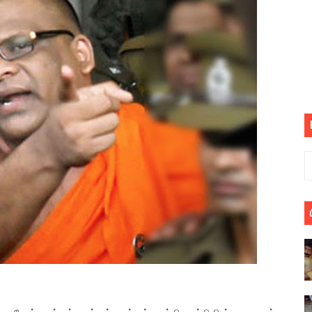
் படித்த மாணவர்கள் தொடர்பில் நாடாளுமன்றத்தில் பகிரங்க கேள்வி
யில் இலங்கைத் தமிழ் குடும்பம்!! நடந்தது என்ன
 : ரஜினிக்காக இலங்கை பாடலாசிரியர் வெளியிட்ட...
ரிழப்பு - கொதித்தெழுந்த பிரதேசவாசிகள்!
 கூடிய இடங்கள்...
ை செய்த முதியவருக்கு வழங்கப்பட்ட தண்டனை
ொலை!
்துள்ள அதிரடி உத்தரவு!
், கேணல் சங்கர் ஆகியோரின் நினைவெழுச்சி நாள் - 26.09.2021 சுவிஸ
ிலும் தமிழின அழிப்பிற்கு நீதி கேட்டு நடைபெற்ற கவனயீர்ப்புப் போராட்