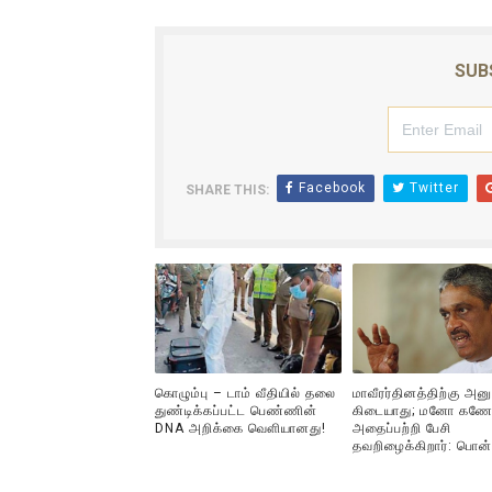
SUB
Facebook
Twitter
SHARE THIS:
கொழும்பு – டாம் வீதியில் தலை
மாவீரர்தினத்திற்கு அன
துண்டிக்கப்பட்ட பெண்ணின்
கிடையாது; மனோ கணே
DNA அறிக்கை வௌியானது!
அதைப்பற்றி பேசி
தவறிழைக்கிறார்: பொன