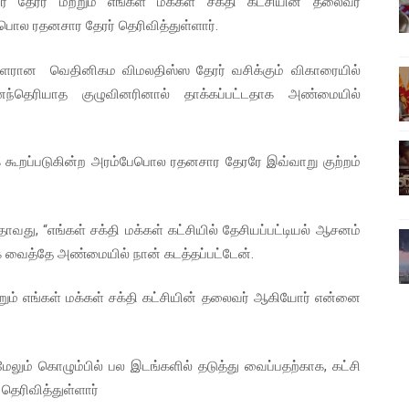
ரர் மற்றும் எங்கள் மக்கள் சக்தி கட்சியின் தலைவர்
்பு (படங்கள், விடியோ)
ொல ரதனசார தேரர் தெரிவித்துள்ளார்.
ொதுச் சபை கூட்டத்தில் இன்று உரை
லாளரான வெதினிகம விமலதிஸ்ஸ தேரர் வசிக்கும் விகாரையில்
்தெரியாத குழுவினரினால் தாக்கப்பட்டதாக அண்மையில்
வீடியோ)
்திலே அதிக காலெக்ஷன் செய்த திரைப்படம் ! எங்கு தெரியுமா?
ாக கூறப்படுகின்ற அரம்பேபொல ரதனசார தேரரே இவ்வாறு குற்றம்
ை!
வது, “எங்கள் சக்தி மக்கள் கட்சியில் தேசியப்பட்டியல் ஆசனம்
வைத்தே அண்மையில் நான் கடத்தப்பட்டேன்.
ம் எங்கள் மக்கள் சக்தி கட்சியின் தலைவர் ஆகியோர் என்னை
லும் கொழும்பில் பல இடங்களில் தடுத்து வைப்பதற்காக, கட்சி
தெரிவித்துள்ளார்