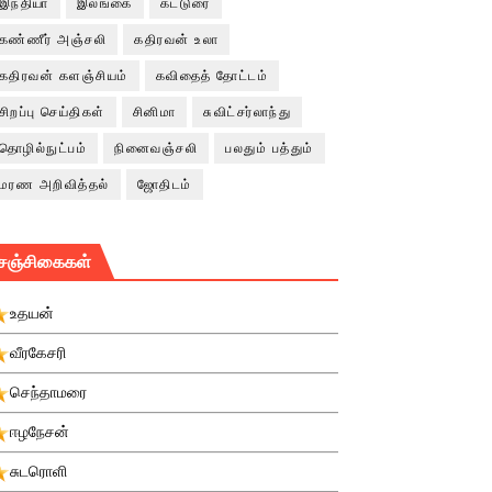
இந்தியா
இலங்கை
கட்டுரை
கண்ணீர் அஞ்சலி
கதிரவன் உலா
கதிரவன் களஞ்சியம்
கவிதைத் தோட்டம்
சிறப்பு செய்திகள்
சினிமா
சுவிட்சர்லாந்து
தொழில்நுட்பம்
நினைவஞ்சலி
பலதும் பத்தும்
மரண அறிவித்தல்
ஜோதிடம்
சஞ்சிகைகள்
உதயன்
வீரகேசரி
செந்தாமரை
ஈழநேசன்
சுடரொளி