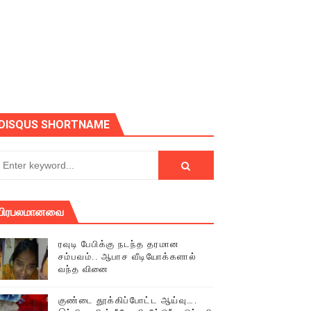
DISQUS SHORTNAME
பிரபலமானவை
ரவுடி பேபிக்கு நடந்த தரமான
சம்பவம்.. ஆபாச வீடியோக்களால்
் (செய்தியும்,படங்களும்..)
வந்த வினை
டத்தில் திரண்ட தமிழ்மக்கள்!!
குண்டை தூக்கிப்போட்ட ஆய்வு….