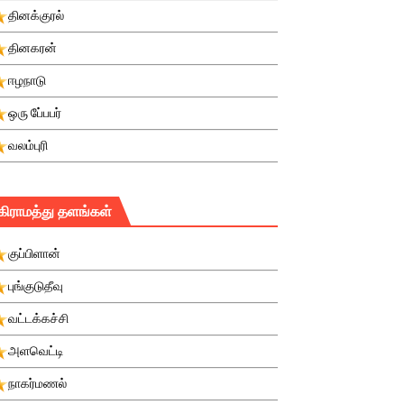
தினக்குரல்
தினகரன்
ஈழநாடு
ஒரு பே்பபர்
வலம்புரி
கிராமத்து தளங்கள்
குப்பிளான்
புங்குடுதீவு
வட்டக்கச்சி
அளவெட்டி
நாகர்மணல்