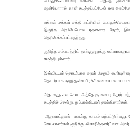
பொதுச்செயலாளர் கலகொட அத்தே ஞானசார தே
இளையராஜா – கமல் அவசர சந்திப
ஆகியோரால் நான் கடத்தப்பட்டேன் என அரம்பேப
ஜனாதிபதி ஐக்கிய நாடுகளின் ப
எங்கள் மக்கள் சக்தி கட்சியின் பொதுச்செய
இருந்த அரம்பேபொல ரதனசார தேரர், இனந
32 CM விநோத கன்றுக்குட்டி! (
தெரிவிக்கப்பட்டிருந்தது.
வலிமை தான் அஜித் திரைப்பயணத
குறித்த சம்பவத்தில் தாக்குதலுக்கு உள்ளானத
சுமத்தியுள்ளார்.
அல்வா கொடுக்கின்றது இலங்க
இவ்விடயம் தொடர்பாக அவர் மேலும் கூறியுள்ளதா
தொடர்பாக எழுந்துள்ள பிரச்சினையை மையமாக 
அதாவது, கல கொட அத்தே ஞானசார தேரர் மற்று
கடத்திச் சென்று, துப்பாக்கியால் தாக்கினார்கள்.
அதனால்தான் எனக்கு காயம் ஏற்பட்டுள்ளது. மே
செயலாளர்கள் குறித்து விசாரித்தனர்” என அவர் 