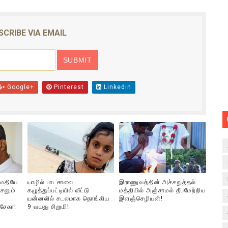
SCRIBE VIA EMAIL
Google+
Pinterest
Linkedin
ுமதியே
யாழில் பாடசாலை
இராணுவத்தின் அச்சறுத்தல்
சனும்
கழுத்துப்பட்டியில் வீட்டு
மத்தியில் அஞ்சாமல் தீபமேற்றிய
யன்னலில் சடலமாக தொங்கிய
இளஞ்செழியன்!
்சேகா!
9 வயது சிறுமி!