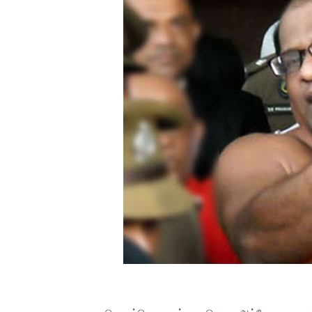
பாலச்சந்திரன் மற்றும் தன்னிடம
பிரிட்டனால் கடத்தப்படும் நிலை
வர்ராரு...வர்ராரு... அண்ணாத்த
கைது செய்யப்பட்ட இளைஞன் உயி
தடுப்பூசியை பெற்றுக் கொள்ளக்
சிறுமியை பாலியல் வன்கொடும
பிரபல நடிகை தூக்கிட்டு தற்க
வடிவேலுவுக்கு நீதிமன்றம் விதித
தியாகதீபம் லெப்.கேணல் திலீபன
ஐ.நா முன்றலில் சீரற்ற காலநிலைய