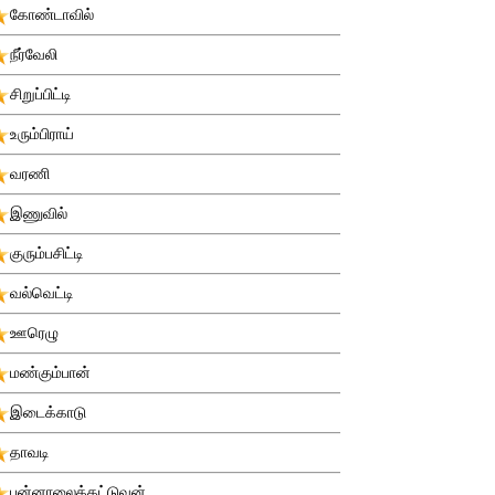
கோண்டாவில்
நீர்வேலி
சிறுப்பிட்டி
உரும்பிராய்
வரணி
இணுவில்
குரும்பசிட்டி
வல்வெட்டி
ஊரெழு
மண்கும்பான்
இடைக்காடு
தாவடி
புன்னாலைக்கட்டுவன்