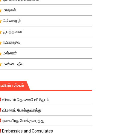
மாதகல்
அல்லையூர்
குடத்தனை
நயினாதீவு
மன்னார்
மண்டை தீவு
சுவிஸ் பக்கம்
விலாசம் தொலைபேசி தேடல்
விமானப் போக்குவரத்து
புகையிரத போக்குவரத்து
Embassies and Consulates