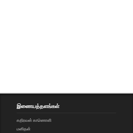
இணையத்தளங்கள்
கதிரவன் காணொளி
மனிதன்