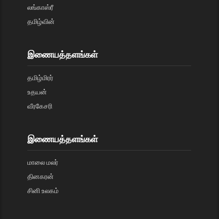
லங்காஸ்ரீ
தமிழ்வின்
இணையத்தளங்கள்
தமிழ்மிரர்
உதயன்
வீரகேசரி
இணையத்தளங்கள்
மாலை மலர்
தினகரன்
சினி உலகம்