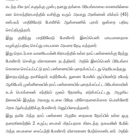
கடந்த சில நாட்களுக்கு முன்பு தனது தங்கை பிரியங்காவை காணவில்லை
ஐ.நா முன்றலில் சீரற்ற காலநிலையிலும் தமிழின அழிப்பிற்கு நீதி க
என செகந்திராபாத்தில் வசித்து வரும் அவரது அண்ணன் விக்ரம் (45)
இளையராஜா – கமல் அவசர சந்திப்பு (படங்கள், விடியோ)
என்பவர் பாதிரிவேடு போலீசில் ஆன்லைனில் புகார் ஒன்றை பதிவு
செய்திருந்தார்.
ஜனாதிபதி ஐக்கிய நாடுகளின் பொதுச் சபை கூட்டத்தில் இன்று 
இது குறித்து பாதிரிவேடு போலீசார் இளம்பெண் மாயமானதாக
வழக்குப்பதிவு செய்து மாயமான அவரை தேடி வந்தனர்.
32 CM விநோத கன்றுக்குட்டி! (வீடியோ)
இது தொடர்பாக வாணியமல்லி கிராமத்தில் உள்ள நாய் பண்ணைக்கு நேற்று
போலீசார் சென்று விசாரணை நடத்தினர். அதில் இளம்பெண் பிரியங்கா
வலிமை தான் அஜித் திரைப்பயணத்திலே அதிக காலெக்ஷன் செய்த த
கொலை செய்யப்பட்டு நாய் பண்ணையில் புதைக்கப்பட்டது தெரியவந்தது.
இதையடுத்து தாசில்தார் கதிர்வேல், துணை போலீஸ் சூப்பிரண்டு ரமேஷ்
ஆகியோர் முன்னிலையில் நாய் பண்ணையில் புதைக்கப்பட்ட பிரியங்காவின்
உடல் பொக்லைன் எந்திரம் மூலம் தோண்டி எடுக்கப்பட்டது. அழுகிய
நிலையில் இருந்த அவரது உடலை பிரேத பரிசோதனைக்காக பொன்னேரி
அரசு ஆஸ்பத்திரிக்கு போலீசார் அனுப்பிவைத்தனர்.
இது தவிர அந்த நாய் பண்ணை அருகே தைலமர தோப்பில் உள்ள ஒரு
தரைகிணற்றில் 2 கருப்பு பைகள் மிதப்பதாக கிடைத்த தகவலின் பேரில்
அந்த பைகளை கைப்பற்றி போலீசார் விசாரணை மேற்கொண்டனர். அதில்