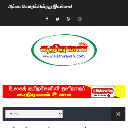
அல்வா கொடுக்கின்றது இலங்கை!
2ஆம் நாள் உக்ரைன் யுத்தம்!! எங்களைத் தனிமையில் விட்டுவிட்டுன
கதிரவன் வாசகர்களுக்கு இனிய பொங்கல் புத்தாண்டு நல்வாழ்த்
மகிந்த ராஜபக்சே பதவி விலக திட்டம்?
ரவுடி பேபிக்கு நடந்த தரமான சம்பவம்.. ஆபாச வீடியோக்களால் வ
காணாமல் போகும் பிள்ளையார்கள்!
MKRdezign
குண்டை தூக்கிப்போட்ட ஆய்வு…. இந்தியாவின் “கோவிஷீல்டு” தடுப
யாழில் தமிழின தலைவர் பிரபாகரனின் பிறந்தநாளை கொண்டாடிய
ஏர்போர்ட்டில் உதைத்த நபர் யார், என்ன நடந்தது?: உண்மையை ச
சீனா இலங்கையிடம் 8 மில்லியன் அமெரிக்க டொலர் நட்டஈடு கோர