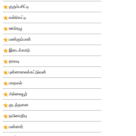
குரும்பசிட்டி
வல்வெட்டி
ஊரெழு
மண்கும்பான்
இடைக்காடு
தாவடி
புன்னாலைக்கட்டுவன்
மாதகல்
அல்லையூர்
குடத்தனை
நயினாதீவு
மன்னார்