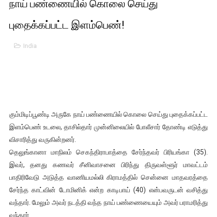
நாய் பண்ணையில் கொலை செய்து
01/11/2021 Scotland ல் நடைபெறும் கண்டனப் போராட்டத்திற
புதைக்கப்பட்ட இளம்பெண்!
பாலச்சந்திரன் மற்றும் தன்னிடம் படித்த மாணவர்கள் தொடர்பில் ந
India
பிரிட்டனால் கடத்தப்படும் நிலையில் இலங்கைத் தமிழ் குடும்பம்!!
வர்ராரு...வர்ராரு... அண்ணாத்த : ரஜினிக்காக இலங்கை பாடலாசிர
கைது செய்யப்பட்ட இளைஞன் உயிரிழப்பு - கொதித்தெழுந்த பிரத
கும்மிடிப்பூண்டி அருகே நாய் பண்ணையில் கொலை செய்து புதைக்கப்பட்ட
தடுப்பூசியை பெற்றுக் கொள்ளக் கூடிய இடங்கள்...
இளம்பெண் உடலை, தாசில்தார் முன்னிலையில் போலீசார் தோண்டி எடுத்து
விசாரித்து வருகின்றனர்.
சிறுமியை பாலியல் வன்கொடுமை செய்த முதியவருக்கு வழங்கப
தெலுங்கானா மாநிலம் செகந்திராபாத்தை சேர்ந்தவர் பிரியங்கா (35).
பிரபல நடிகை தூக்கிட்டு தற்கொலை!
இவர், தனது கணவர் சீனிவாசனை பிரிந்து திருவள்ளூர் மாவட்டம்
பாதிரிவேடு அடுத்த வாணியமல்லி கிராமத்தில் சென்னை மாதவரத்தை
வடிவேலுவுக்கு நீதிமன்றம் விதித்துள்ள அதிரடி உத்தரவு!
சேர்ந்த காட்வின் டோமினிக் என்ற காடிபாய் (40) என்பவருடன் வசித்து
வந்தார். மேலும் அவர் நடத்தி வந்த நாய் பண்ணையையும் அவர் பராமரித்து
தியாகதீபம் லெப்.கேணல் திலீபன், கேணல் சங்கர் ஆகியோரின் நினை
வந்தார்.