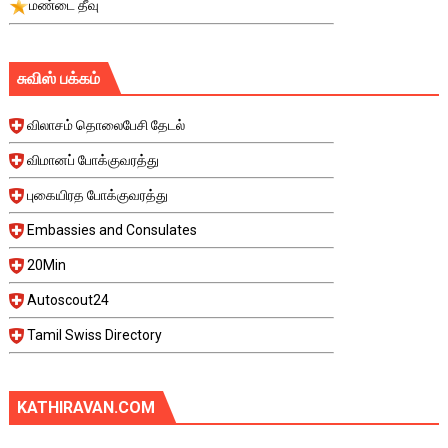
மண்டை தீவு
சுவிஸ் பக்கம்
விலாசம் தொலைபேசி தேடல்
விமானப் போக்குவரத்து
புகையிரத போக்குவரத்து
Embassies and Consulates
20Min
Autoscout24
Tamil Swiss Directory
KATHIRAVAN.COM