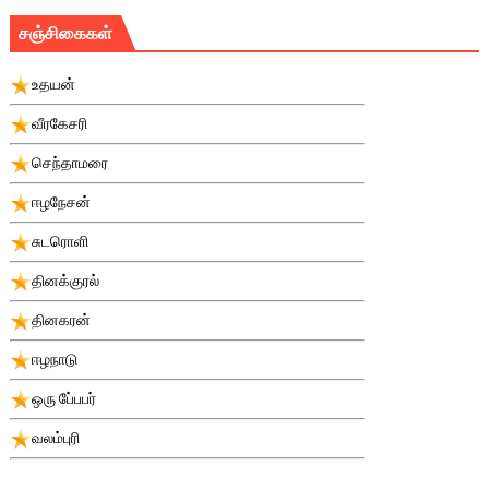
சஞ்சிகைகள்
உதயன்
வீரகேசரி
செந்தாமரை
ஈழநேசன்
சுடரொளி
தினக்குரல்
தினகரன்
ஈழநாடு
ஒரு பே்பபர்
வலம்புரி