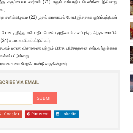
்ந்த கருப்பையா லஷ்சுமி (71) எனும் வயோதிப பெண்ணே இவ்வாறு
ிலும் தமிழின அழிப்பிற்கு நீதி கேட்டு நடைபெற்ற கவனயீர்ப்புப் போராட்
னர்
்த சனிக்கிழமை (22) முதல் காணாமல் போயிருந்ததாக குடும்பத்தினர்
்பு (படங்கள், விடியோ)
ல் போன குறித்த வயோதிப பெண் புழுதிவயல் களப்புக்கு அருகாமையில்
ொதுச் சபை கூட்டத்தில் இன்று உரை
(24) சடமாக மீட்கப்பட்டுள்ளார்.
வீடியோ)
் சடலம் மரண விசாரணை மற்றும் பிரேத பரிசோதனை என்பவற்றுக்காக
க்கப்பட்டுள்ளது.
்திலே அதிக காலெக்ஷன் செய்த திரைப்படம் ! எங்கு தெரியுமா?
விசாரணைகளை மேற்கொண்டு வருகின்றனர்.
SCRIBE VIA EMAIL
Google+
Pinterest
Linkedin