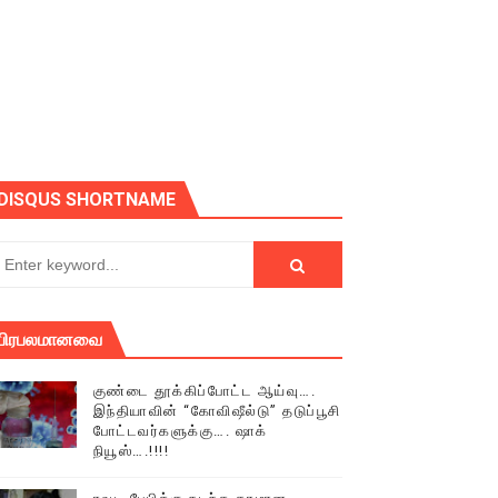
ோடு அழைக்கின்றோம்.
DISQUS SHORTNAME
பிரபலமானவை
குண்டை தூக்கிப்போட்ட ஆய்வு….
இந்தியாவின் “கோவிஷீல்டு” தடுப்பூசி
போட்டவர்களுக்கு…. ஷாக்
நியூஸ்….!!!!
் (செய்தியும்,படங்களும்..)