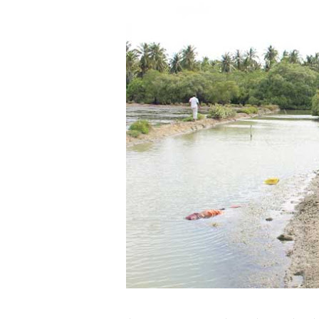
01/11/2021 Scotland ல் நடை
பாலச்சந்திரன் மற்றும் தன்னிடம
பிரிட்டனால் கடத்தப்படும் நிலை
வர்ராரு...வர்ராரு... அண்ணாத்த
கைது செய்யப்பட்ட இளைஞன் உயி
தடுப்பூசியை பெற்றுக் கொள்ளக்
சிறுமியை பாலியல் வன்கொடும
பிரபல நடிகை தூக்கிட்டு தற்க
வடிவேலுவுக்கு நீதிமன்றம் விதித
தியாகதீபம் லெப்.கேணல் திலீபன