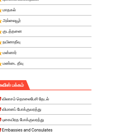
மாதகல்
அல்லையூர்
குடத்தனை
நயினாதீவு
மன்னார்
மண்டை தீவு
சுவிஸ் பக்கம்
விலாசம் தொலைபேசி தேடல்
விமானப் போக்குவரத்து
புகையிரத போக்குவரத்து
Embassies and Consulates