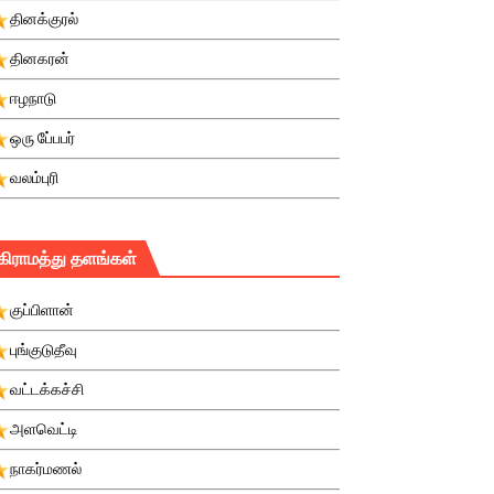
தினக்குரல்
தினகரன்
ஈழநாடு
ஒரு பே்பபர்
வலம்புரி
கிராமத்து தளங்கள்
குப்பிளான்
புங்குடுதீவு
வட்டக்கச்சி
அளவெட்டி
நாகர்மணல்