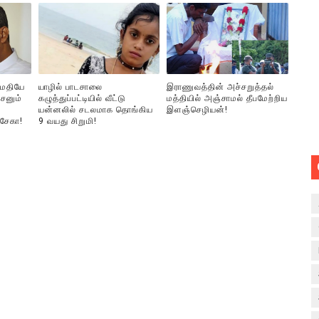
ுமதியே
யாழில் பாடசாலை
இராணுவத்தின் அச்சறுத்தல்
சனும்
கழுத்துப்பட்டியில் வீட்டு
மத்தியில் அஞ்சாமல் தீபமேற்றிய
யன்னலில் சடலமாக தொங்கிய
இளஞ்செழியன்!
்சேகா!
9 வயது சிறுமி!