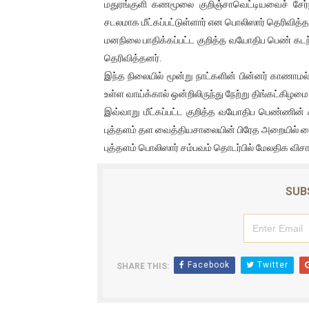
மதுரங்குளி கணமூலை குறிஞ்சாவெட்டியவைச் சேர
ஐ.நா முன்றலில் சீரற்ற காலநிலைய
சடலமாக மீட்கப்பட்டுள்ளார் என பொலிஸார் தெரிவித்த
மனநிலை பாதிக்கப்பட்ட குறித்த வயோதிப பெண் கடந
இளையராஜா – கமல் அவசர சந்திப
தெரிவித்தனர்.
இந்த நிலையில் மூன்று நாட்களின் பின்னர் காணாம
ஜனாதிபதி ஐக்கிய நாடுகளின் ப
உள்ள வாய்க்கால் ஒன்றிலிருந்து நேற்று திங்கட்கிழமை 
32 CM விநோத கன்றுக்குட்டி! (
இவ்வாறு மீட்கப்பட்ட குறித்த வயோதிப பெண்ணின
புத்தளம் தள வைத்தியசாலையின் பிரேத அறையில் வை
வலிமை தான் அஜித் திரைப்பயணத
புத்தளம் பொலிஸார் சம்பவம் தொடர்பில் மேலதிக 
SUB
Facebook
Twitter
SHARE THIS: