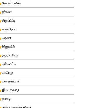
கோண்டாவில்
நீர்வேலி
சிறுப்பிட்டி
உரும்பிராய்
வரணி
இணுவில்
குரும்பசிட்டி
வல்வெட்டி
ஊரெழு
மண்கும்பான்
இடைக்காடு
தாவடி
புன்னாலைக்கட்டுவன்