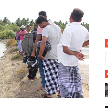
பெறும் கண்டனப் போராட்டத்திற்கு கலந்துகொள்ளுமாறு அன்புரிமைய
் படித்த மாணவர்கள் தொடர்பில் நாடாளுமன்றத்தில் பகிரங்க கேள்வி
யில் இலங்கைத் தமிழ் குடும்பம்!! நடந்தது என்ன
 : ரஜினிக்காக இலங்கை பாடலாசிரியர் வெளியிட்ட...
ரிழப்பு - கொதித்தெழுந்த பிரதேசவாசிகள்!
 கூடிய இடங்கள்...
ை செய்த முதியவருக்கு வழங்கப்பட்ட தண்டனை
ொலை!
்துள்ள அதிரடி உத்தரவு!
், கேணல் சங்கர் ஆகியோரின் நினைவெழுச்சி நாள் - 26.09.2021 சுவிஸ