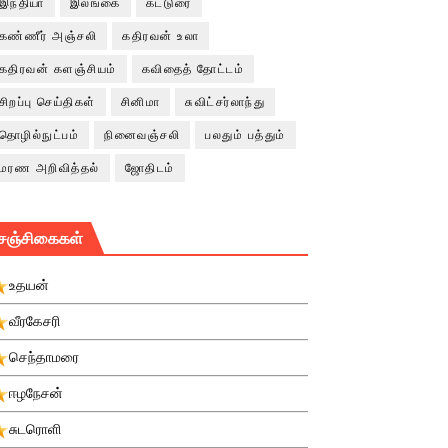
இந்தியா
இலங்கை
கட்டுரை
கண்ணீர் அஞ்சலி
கதிரவன் உலா
கதிரவன் களஞ்சியம்
கவிதைத் தோட்டம்
சிறப்பு செய்திகள்
சினிமா
சுவிட்சர்லாந்து
தொழில்நுட்பம்
நினைவஞ்சலி
பலதும் பத்தும்
மரண அறிவித்தல்
ஜோதிடம்
சஞ்சிகைகள்
உதயன்
வீரகேசரி
செந்தாமரை
ஈழநேசன்
சுடரொளி