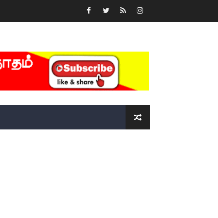
்….!!!!