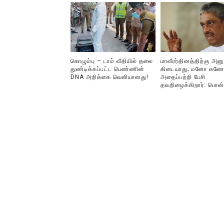
கொழும்பு – டாம் வீதியில் தலை
மாவீரர்தினத்திற்கு அன
துண்டிக்கப்பட்ட பெண்ணின்
கிடையாது; மனோ கணே
DNA அறிக்கை வௌியானது!
அதைப்பற்றி பேசி
தவறிழைக்கிறார்: பொன