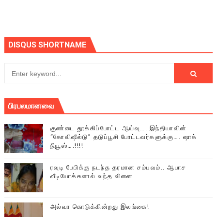
DISQUS SHORTNAME
பிரபலமானவை
குண்டை தூக்கிப்போட்ட ஆய்வு…. இந்தியாவின்
“கோவிஷீல்டு” தடுப்பூசி போட்டவர்களுக்கு…. ஷாக்
நியூஸ்….!!!!
ரவுடி பேபிக்கு நடந்த தரமான சம்பவம்.. ஆபாச
வீடியோக்களால் வந்த வினை
அல்வா கொடுக்கின்றது இலங்கை!