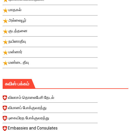
மாதகல்
அல்லையூர்
குடத்தனை
நயினாதீவு
மன்னார்
மண்டை தீவு
சுவிஸ் பக்கம்
விலாசம் தொலைபேசி தேடல்
விமானப் போக்குவரத்து
புகையிரத போக்குவரத்து
Embassies and Consulates