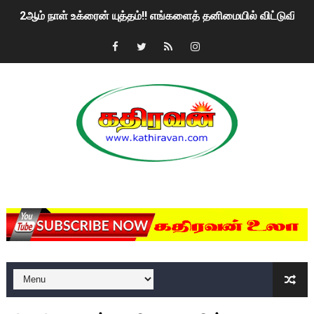
2ஆம் நாள் உக்ரைன் யுத்தம்!! எங்களைத் தனிமையில் விட்டுவிட்டுன
கதிரவன் வாசகர்களுக்கு இனிய பொங்கல் புத்தாண்டு நல்வாழ்த்
மகிந்த ராஜபக்சே பதவி விலக திட்டம்?
ரவுடி பேபிக்கு நடந்த தரமான சம்பவம்.. ஆபாச வீடியோக்களால் வ
காணாமல் போகும் பிள்ளையார்கள்!
குண்டை தூக்கிப்போட்ட ஆய்வு…. இந்தியாவின் “கோவிஷீல்டு” தடுப
MKRdezign
யாழில் தமிழின தலைவர் பிரபாகரனின் பிறந்தநாளை கொண்டாடிய
ஏர்போர்ட்டில் உதைத்த நபர் யார், என்ன நடந்தது?: உண்மையை ச
சீனா இலங்கையிடம் 8 மில்லியன் அமெரிக்க டொலர் நட்டஈடு கோர
01/11/2021 Scotland ல் நடைபெறும் கண்டனப் போராட்டத்திற