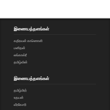
இணையத்தளங்கள்
கதிரவன் காணொளி
மனிதன்
லங்காஸ்ரீ
தமிழ்வின்
இணையத்தளங்கள்
தமிழ்மிரர்
உதயன்
வீரகேசரி