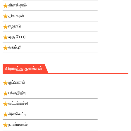
தினக்குரல்
தினகரன்
ஈழநாடு
ஒரு பே்பபர்
வலம்புரி
கிராமத்து தளங்கள்
குப்பிளான்
புங்குடுதீவு
வட்டக்கச்சி
அளவெட்டி
நாகர்மணல்