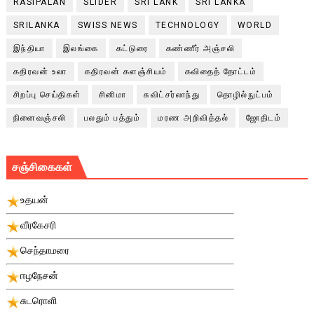
RASIPALAN
SLIDER
SRI LANK
SRI LANKA
SRILANKA
SWISS NEWS
TECHNOLOGY
WORLD
இந்தியா
இலங்கை
கட்டுரை
கண்ணீர் அஞ்சலி
கதிரவன் உலா
கதிரவன் களஞ்சியம்
கவிதைத் தோட்டம்
சிறப்பு செய்திகள்
சினிமா
சுவிட்சர்லாந்து
தொழில்நுட்பம்
நினைவஞ்சலி
பலதும் பத்தும்
மரண அறிவித்தல்
ஜோதிடம்
சஞ்சிகைகள்
உதயன்
வீரகேசரி
செந்தாமரை
ஈழநேசன்
சுடரொளி