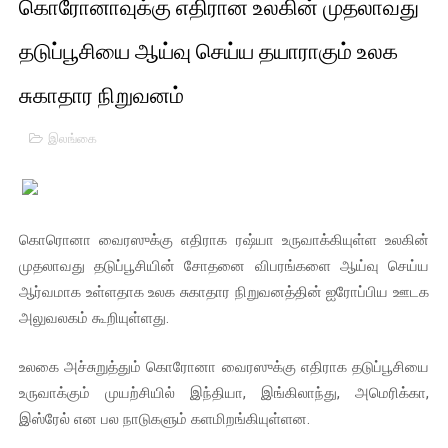
கொரோனாவுக்கு எதிரான உலகின் முதலாவது
பாலச்சந்திரன் மற்றும் தன்னிடம் படித்த மாணவர்கள் தொடர்பில் ந
தடுப்பூசியை ஆய்வு செய்ய தயாராகும் உலக
பிரிட்டனால் கடத்தப்படும் நிலையில் இலங்கைத் தமிழ் குடும்பம்!!
சுகாதார நிறுவனம்
வர்ராரு...வர்ராரு... அண்ணாத்த : ரஜினிக்காக இலங்கை பாடலாசிர
இலங்கை
கைது செய்யப்பட்ட இளைஞன் உயிரிழப்பு - கொதித்தெழுந்த பிரத
தடுப்பூசியை பெற்றுக் கொள்ளக் கூடிய இடங்கள்...
கொரொனா வைரஸுக்கு எதிராக ரஷ்யா உருவாக்கியுள்ள உலகின்
சிறுமியை பாலியல் வன்கொடுமை செய்த முதியவருக்கு வழங்கப
முதலாவது தடுப்பூசியின் சோதனை விபரங்களை ஆய்வு செய்ய
ஆர்வமாக உள்ளதாக உலக சுகாதார நிறுவனத்தின் ஐரோப்பிய ஊடக
பிரபல நடிகை தூக்கிட்டு தற்கொலை!
அலுவலகம் கூறியுள்ளது.
வடிவேலுவுக்கு நீதிமன்றம் விதித்துள்ள அதிரடி உத்தரவு!
உலகை அச்சுறுத்தும் கொரோனா வைரஸுக்கு எதிராக தடுப்பூசியை
தியாகதீபம் லெப்.கேணல் திலீபன், கேணல் சங்கர் ஆகியோரின் நினை
உருவாக்கும் முயற்சியில் இந்தியா, இங்கிலாந்து, அமெரிக்கா,
இஸ்ரேல் என பல நாடுகளும் களமிறங்கியுள்ளன.
ஐ.நா முன்றலில் சீரற்ற காலநிலையிலும் தமிழின அழிப்பிற்கு நீதி க