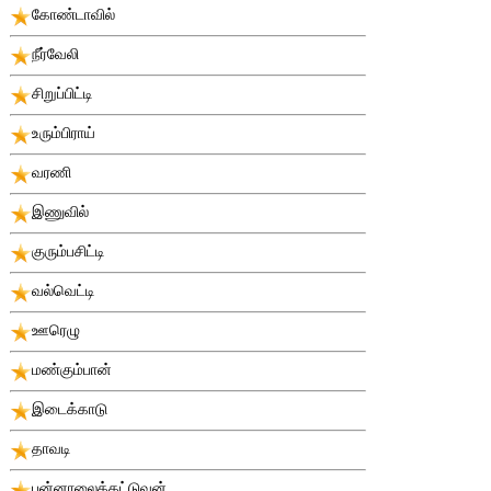
கோண்டாவில்
நீர்வேலி
சிறுப்பிட்டி
உரும்பிராய்
வரணி
இணுவில்
குரும்பசிட்டி
வல்வெட்டி
ஊரெழு
மண்கும்பான்
இடைக்காடு
தாவடி
புன்னாலைக்கட்டுவன்