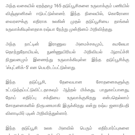
அந்த வகையில் ஏறத்தாழ 165 தடுப்பூசிகளை உருவாக்கும் பணியில்
இளையராஜா – கமல் அவசர சந்திப்பு (படங்கள், விடியோ)
விஞ்ஞானிகள் ஈடுபட்டுள்ளனர். இந்த நிலையில், கொரோனா
ஜனாதிபதி ஐக்கிய நாடுகளின் பொதுச் சபை கூட்டத்தில் இன்று 
வைரஸுக்கு எதிராக உலகின் முதல் தடுப்பூசியை தாங்கள்
உருவாக்கியுள்ளதாக ரஷ்யா நேற்று முன்தினம் அறிவித்தது.
32 CM விநோத கன்றுக்குட்டி! (வீடியோ)
அந்த நாட்டின் இராணுவ அமைச்சகமும், கமலேயா
வலிமை தான் அஜித் திரைப்பயணத்திலே அதிக காலெக்ஷன் செய்த த
தொற்றுநோயியல், நுண்ணுயிரியல் அறிவியல் ஆராய்ச்சி
நிறுவனமும் இணைந்து உருவாக்கியுள்ள இந்த தடுப்பூசிக்கு
அல்வா கொடுக்கின்றது இலங்கை!
‘ஸ்புட்னிக்-5’ என பெயரிடப்பட்டுள்ளது.
இந்த தடுப்பூசி, தேவையான சோதனைகளுக்கு
உட்படுத்தப்பட்டுவிட்டதாகவும் ஆற்றல் மிக்கது, பாதுகாப்பானது,
நோய் எதிர்ப்பு சக்தியை உருவாக்குகிறது என்பதெல்லாம்
சோதனைகளில் நிரூபணமாகி இருக்கிறது என்று ரஷ்ய ஜனாதிபதி
விளாடிமிர் புடின் அறிவித்துள்ளார்.
இந்த தடுப்பூசி உலக அளவில் பெரும் எதிர்பார்ப்புகளை