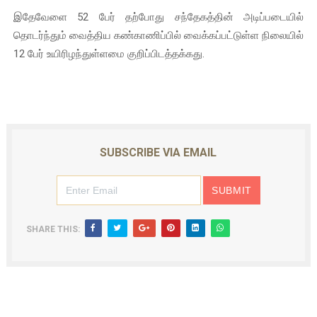
இதேவேளை 52 பேர் தற்போது சந்தேகத்தின் அடிப்படையில்
ஐ.நா முன்றலில் சீரற்ற காலநிலையிலும் தமிழின அழிப்பிற்கு நீதி க
தொடர்ந்தும் வைத்திய கண்காணிப்பில் வைக்கப்பட்டுள்ள நிலையில்
இளையராஜா – கமல் அவசர சந்திப்பு (படங்கள், விடியோ)
12 பேர் உயிரிழந்துள்ளமை குறிப்பிடத்தக்கது.
ஜனாதிபதி ஐக்கிய நாடுகளின் பொதுச் சபை கூட்டத்தில் இன்று 
32 CM விநோத கன்றுக்குட்டி! (வீடியோ)
வலிமை தான் அஜித் திரைப்பயணத்திலே அதிக காலெக்ஷன் செய்த த
SUBSCRIBE VIA EMAIL
SHARE THIS: