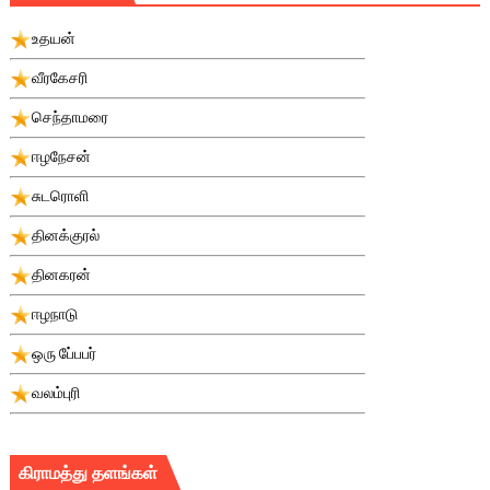
உதயன்
வீரகேசரி
செந்தாமரை
ஈழநேசன்
சுடரொளி
தினக்குரல்
தினகரன்
ஈழநாடு
ஒரு பே்பபர்
வலம்புரி
கிராமத்து தளங்கள்