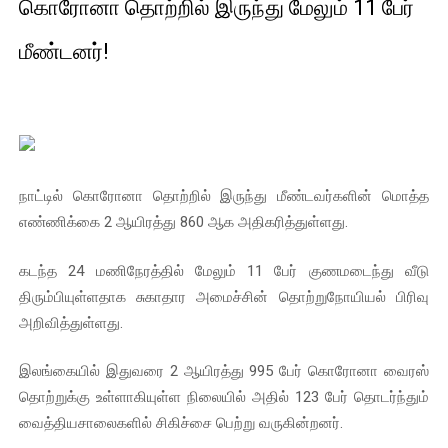
கொரோனா தொற்றில் இருந்து மேலும் 11 பேர்
01/11/2021 Scotland ல் நடைபெறும் கண்டனப் போராட்டத்திற
மீண்டனர்!
பாலச்சந்திரன் மற்றும் தன்னிடம் படித்த மாணவர்கள் தொடர்பில் ந
பிரிட்டனால் கடத்தப்படும் நிலையில் இலங்கைத் தமிழ் குடும்பம்!!
வர்ராரு...வர்ராரு... அண்ணாத்த : ரஜினிக்காக இலங்கை பாடலாசிர
நாட்டில் கொரோனா தொற்றில் இருந்து மீண்டவர்களின் மொத்த
கைது செய்யப்பட்ட இளைஞன் உயிரிழப்பு - கொதித்தெழுந்த பிரத
எண்ணிக்கை 2 ஆயிரத்து 860 ஆக அதிகரித்துள்ளது.
தடுப்பூசியை பெற்றுக் கொள்ளக் கூடிய இடங்கள்...
கடந்த 24 மணிநேரத்தில் மேலும் 11 பேர் குணமடைந்து வீடு
சிறுமியை பாலியல் வன்கொடுமை செய்த முதியவருக்கு வழங்கப
திரும்பியுள்ளதாக சுகாதார அமைச்சின் தொற்றுநோயியல் பிரிவு
அறிவித்துள்ளது.
பிரபல நடிகை தூக்கிட்டு தற்கொலை!
இலங்கையில் இதுவரை 2 ஆயிரத்து 995 பேர் கொரோனா வைரஸ்
வடிவேலுவுக்கு நீதிமன்றம் விதித்துள்ள அதிரடி உத்தரவு!
தொற்றுக்கு உள்ளாகியுள்ள நிலையில் அதில் 123 பேர் தொடர்ந்தும்
வைத்தியசாலைகளில் சிகிச்சை பெற்று வருகின்றனர்.
தியாகதீபம் லெப்.கேணல் திலீபன், கேணல் சங்கர் ஆகியோரின் நினை