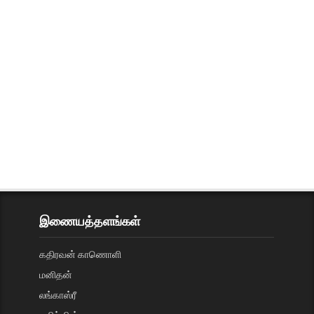
இணையத்தளங்கள்
கதிரவன் காணொளி
மனிதன்
லங்காஸ்ரீ