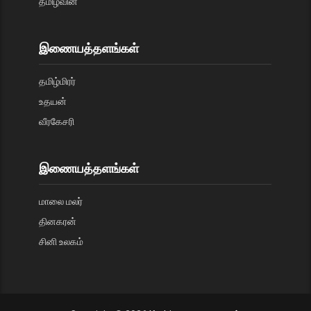
தமிழ்வின்
இணையத்தளங்கள்
தமிழ்மிரர்
உதயன்
வீரகேசரி
இணையத்தளங்கள்
மாலை மலர்
தினகரன்
சினி உலகம்