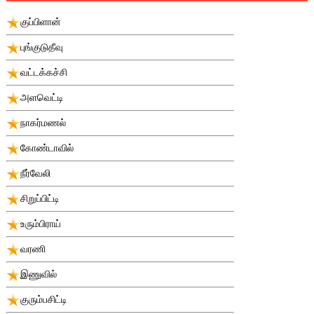
குப்பிளான்
புங்குடுதீவு
வட்டக்கச்சி
அளவெட்டி
நாகர்மணல்
கோண்டாவில்
நீர்வேலி
சிறுப்பிட்டி
உரும்பிராய்
வரணி
இணுவில்
குரும்பசிட்டி