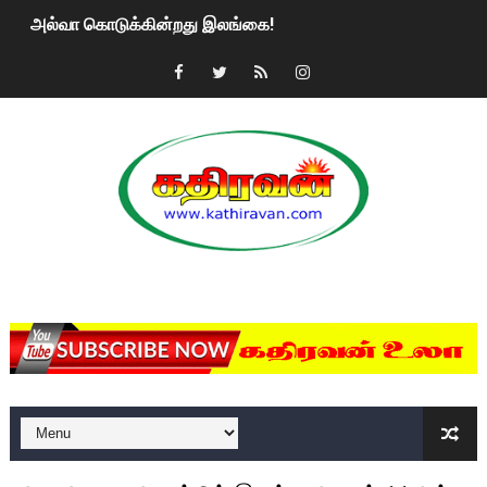
அல்வா கொடுக்கின்றது இலங்கை!
2ஆம் நாள் உக்ரைன் யுத்தம்!! எங்களைத் தனிமையில் விட்டுவிட்டுன
கதிரவன் வாசகர்களுக்கு இனிய பொங்கல் புத்தாண்டு நல்வாழ்த்
மகிந்த ராஜபக்சே பதவி விலக திட்டம்?
ரவுடி பேபிக்கு நடந்த தரமான சம்பவம்.. ஆபாச வீடியோக்களால் வ
காணாமல் போகும் பிள்ளையார்கள்!
MKRdezign
குண்டை தூக்கிப்போட்ட ஆய்வு…. இந்தியாவின் “கோவிஷீல்டு” தடுப
யாழில் தமிழின தலைவர் பிரபாகரனின் பிறந்தநாளை கொண்டாடிய
ஏர்போர்ட்டில் உதைத்த நபர் யார், என்ன நடந்தது?: உண்மையை ச
சீனா இலங்கையிடம் 8 மில்லியன் அமெரிக்க டொலர் நட்டஈடு கோர