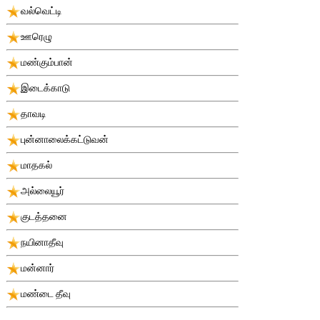
வல்வெட்டி
ஊரெழு
மண்கும்பான்
இடைக்காடு
தாவடி
புன்னாலைக்கட்டுவன்
மாதகல்
அல்லையூர்
குடத்தனை
நயினாதீவு
மன்னார்
மண்டை தீவு