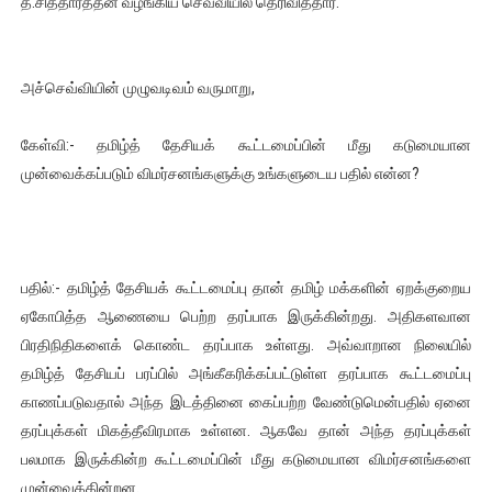
த.சித்தார்த்தன் வழங்கிய செவ்வியில் தெரிவித்தார்.
ஐ.நா முன்றலில் சீரற்ற காலநிலையிலும் தமிழின அழிப்பிற்கு நீதி க
இளையராஜா – கமல் அவசர சந்திப்பு (படங்கள், விடியோ)
அச்செவ்வியின் முழுவடிவம் வருமாறு,
ஜனாதிபதி ஐக்கிய நாடுகளின் பொதுச் சபை கூட்டத்தில் இன்று 
கேள்வி:- தமிழ்த் தேசியக் கூட்டமைப்பின் மீது கடுமையான
முன்வைக்கப்படும் விமர்சனங்களுக்கு உங்களுடைய பதில் என்ன?
32 CM விநோத கன்றுக்குட்டி! (வீடியோ)
வலிமை தான் அஜித் திரைப்பயணத்திலே அதிக காலெக்ஷன் செய்த த
பதில்:- தமிழ்த் தேசியக் கூட்டமைப்பு தான் தமிழ் மக்களின் ஏறக்குறைய
ஏகோபித்த ஆணையை பெற்ற தரப்பாக இருக்கின்றது. அதிகளவான
பிரதிநிதிகளைக் கொண்ட தரப்பாக உள்ளது. அவ்வாறான நிலையில்
தமிழ்த் தேசியப் பரப்பில் அங்கீகரிக்கப்பட்டுள்ள தரப்பாக கூட்டமைப்பு
காணப்படுவதால் அந்த இடத்தினை கைப்பற்ற வேண்டுமென்பதில் ஏனை
தரப்புக்கள் மிகத்தீவிரமாக உள்ளன. ஆகவே தான் அந்த தரப்புக்கள்
பலமாக இருக்கின்ற கூட்டமைப்பின் மீது கடுமையான விமர்சனங்களை
முன்வைக்கின்றன.