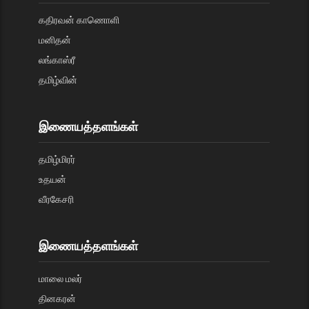
கதிரவன் காணொளி
மனிதன்
லங்காஸ்ரீ
தமிழ்வின்
இணையத்தளங்கள்
தமிழ்மிரர்
உதயன்
வீரகேசரி
இணையத்தளங்கள்
மாலை மலர்
தினகரன்