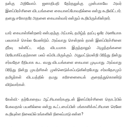
நன்கு அறிவோம். ஜனாதிபதி தேர்தலுக்கு முன்பாகவே அவர்
இனப்பிரச்சினை விடயங்களை கையாளப்போவதில்லை என்று கூறிவிட்டார்.
தனது சகோதரே அதனை கையாள்வார் என்றும் கூறியிருக்கின்றார்.
யார் கையாள்கின்றனர் என்பதற்கு அப்பால், தமிழ்த் தரப்பு ஒரே அணியாக
பலமாகச் செல்ல வேண்டும். அவ்வாறு சென்றால் தான் இனப்பிரச்சினை
தீர்வு உள்ளிட்ட எந்த விடயமாக இருந்தாலும் அழுத்தங்களை
பிரயோகிப்பதற்கான பலம் எம்மிடமிருக்கும். அதுமட்டுமன்றி பிரிந்து நின்று
சர்வதேச ரீதியாக கூட எமது விடயங்களை கையாள முடியாது. அவ்வாறு
பிரிந்து நின்று முயற்சிகள் முன்னெடுக்கப்படுகின்றபோது சர்வதேசமும்
தமிழர்கள் விடயத்தில் தமது கரிசனையைக் குறைத்துகொண்டு
விடுவார்கள்.
கேள்வி:- தற்போதைய ஆட்சியாளர்களுடன் இனப்பிரச்சினை தொடர்பில்
பேசுவதால் பயனில்லை என்று கூட்டமைப்பின் பங்காளிக்கட்சியான ரெலோ
கூறியுள்ள நிலையில் உங்களின் நிலைப்பாடு என்ன?