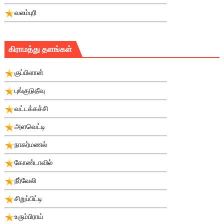
வலம்புரி
கிராமத்து தளங்கள்
குப்பிளான்
புங்குடுதீவு
வட்டக்கச்சி
அளவெட்டி
நாகர்மணல்
கோண்டாவில்
நீர்வேலி
சிறுப்பிட்டி
உரும்பிராய்