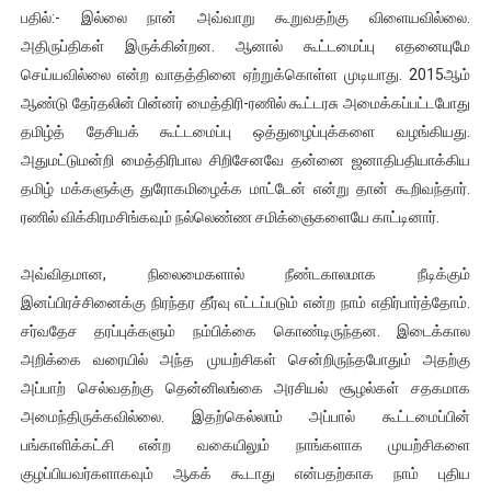
பதில்:- இல்லை நான் அவ்வாறு கூறுவதற்கு விளையவில்லை.
அதிருப்திகள் இருக்கின்றன. ஆனால் கூட்டமைப்பு எதனையுமே
செய்யவில்லை என்ற வாதத்தினை ஏற்றுக்கொள்ள முடியாது. 2015ஆம்
ஆண்டு தேர்தலின் பின்னர் மைத்திரி-ரணில் கூட்டரசு அமைக்கப்பட்டபோது
தமிழ்த் தேசியக் கூட்டமைப்பு ஒத்துழைப்புக்களை வழங்கியது.
அதுமட்டுமன்றி மைத்திரிபால சிறிசேனவே தன்னை ஜனாதிபதியாக்கிய
தமிழ் மக்களுக்கு துரோகமிழைக்க மாட்டேன் என்று தான் கூறிவந்தார்.
ரணில் விக்கிரமசிங்கவும் நல்லெண்ண சமிக்ஞைகளையே காட்டினார்.
அவ்விதமான, நிலைமைகளால் நீண்டகாலமாக நீடிக்கும்
இனப்பிரச்சினைக்கு நிரந்தர தீர்வு எட்டப்படும் என்ற நாம் எதிர்பார்த்தோம்.
சர்வதேச தரப்புக்களும் நம்பிக்கை கொண்டிருந்தன. இடைக்கால
அறிக்கை வரையில் அந்த முயற்சிகள் சென்றிருந்தபோதும் அதற்கு
அப்பாற் செல்வதற்கு தென்னிலங்கை அரசியல் சூழல்கள் சதகமாக
அமைந்திருக்கவில்லை. இதற்கெல்லாம் அப்பால் கூட்டமைப்பின்
பங்காளிக்கட்சி என்ற வகையிலும் நாங்களாக முயற்சிகளை
குழப்பியவர்களாகவும் ஆகக் கூடாது என்பதற்காக நாம் புதிய