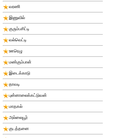
வரணி
இணுவில்
குரும்பசிட்டி
வல்வெட்டி
ஊரெழு
மண்கும்பான்
இடைக்காடு
தாவடி
புன்னாலைக்கட்டுவன்
மாதகல்
அல்லையூர்
குடத்தனை