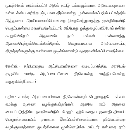
முயற்சிகள் எடுக்கப்பட்டு அதில் தமிழ் மக்களுக்கான அபிலாஷைகளை
உள்ளடக்கிய அர்த்தபுஷ்டியான தீர்வொன்று முன்வைக்கப்படும் பட்சத்தில்
அத்தகைய அரசியலமைப்பொன்றை நிறைவேற்றுவதற்கு மூன்றிலிரண்டு
பெரும்பான்மை அவசியமேற்பட்டால் அப்போது ஒத்துழைப்பளிப்போம் என்றே
கூறுகின்றோம். அதனையே நாம் மக்கள் முன்வைத்து
ஆணைபெற்றுக்கொள்கின்றோம். வெறுமையான அரசியலமைப்பு
திருத்தங்களுக்கு கண்ணை மூடிக்கொண்டு ஆதரவளிக்கப்போவதில்லை.
கேள்வி:- தற்போதைய ஆட்சியாளர்களை மையப்படுத்திய அரசியல்
சூழலில் சமஷ்டி அடிப்படையிலான தீர்வொன்று சாத்தியமென்று
கருதுகின்றீர்களா?
பதில்:- சமஷ்டி அடிப்படையிலான தீர்வொன்றைப் பெறுவதற்கே மக்கள்
எமக்கு ஆணை வழங்குகின்றார்கள். ஆகவே நாம் அதனை
மையப்படுத்தியே நகரவேண்டும். மேலும் தற்போதைய ஜனாதிபதியைப்
பொறுத்தவரையில் தானாக இனப்பிரச்சினைக்கான தீர்வொன்றை
வழங்குவதற்கான முயற்சிகளை முன்னெடுக்க மாட்டார் என்பதை நாம்