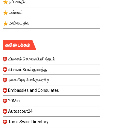
நயினாதீவு
மன்னார்
மண்டை தீவு
சுவிஸ் பக்கம்
விலாசம் தொலைபேசி தேடல்
விமானப் போக்குவரத்து
புகையிரத போக்குவரத்து
Embassies and Consulates
20Min
Autoscout24
Tamil Swiss Directory