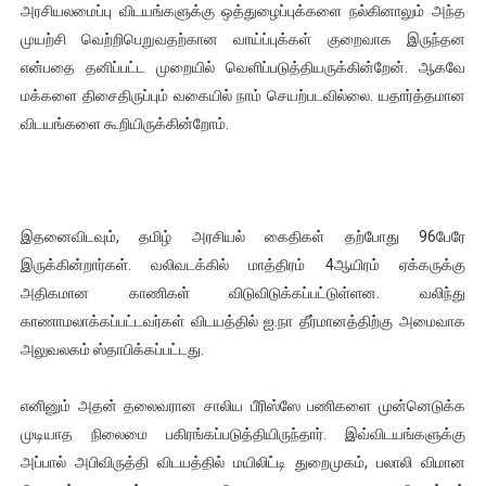
அரசியலமைப்பு விடயங்களுக்கு ஒத்துழைப்புக்களை நல்கினாலும் அந்த
முயற்சி வெற்றிபெறுவதற்கான வாய்ப்புக்கள் குறைவாக இருந்தன
என்பதை தனிப்பட்ட முறையில் வெளிப்படுத்தியருக்கின்றேன். ஆகவே
மக்களை திசைதிருப்பும் வகையில் நாம் செயற்படவில்லை. யதார்த்தமான
விடயங்களை கூறியிருக்கின்றோம்.
இதனைவிடவும், தமிழ் அரசியல் கைதிகள் தற்போது 96பேரே
இருக்கின்றார்கள். வலிவடக்கில் மாத்திரம் 4ஆயிரம் ஏக்கருக்கு
அதிகமான காணிகள் விடுவிடுக்கப்பட்டுள்ளன. வலிந்து
காணாமலாக்கப்பட்டவர்கள் விடயத்தில் ஐ.நா தீர்மானத்திற்கு அமைவாக
அலுவலகம் ஸ்தாபிக்கப்பட்டது.
எனினும் அதன் தலைவரான சாலிய பீரிஸ்ஸே பணிகளை முன்னெடுக்க
முடியாத நிலைமை பகிரங்கப்படுத்தியிருந்தார். இவ்விடயங்களுக்கு
அப்பால் அபிவிருத்தி விடயத்தில் மயிலிட்டி துறைமுகம், பலாலி விமான