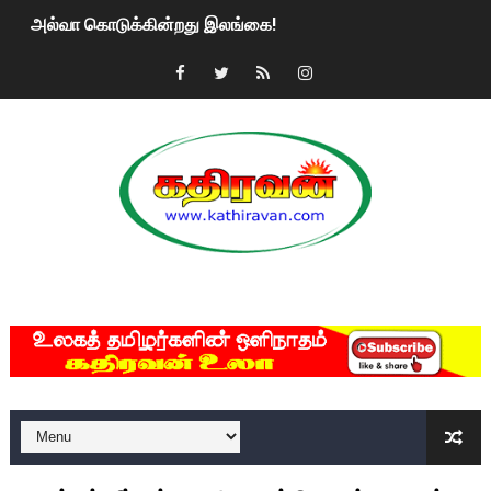
அல்வா கொடுக்கின்றது இலங்கை!
2ஆம் நாள் உக்ரைன் யுத்தம்!! எங்களைத் தனிமையில் விட்டுவிட்டுன
கதிரவன் வாசகர்களுக்கு இனிய பொங்கல் புத்தாண்டு நல்வாழ்த்
மகிந்த ராஜபக்சே பதவி விலக திட்டம்?
ரவுடி பேபிக்கு நடந்த தரமான சம்பவம்.. ஆபாச வீடியோக்களால் வ
காணாமல் போகும் பிள்ளையார்கள்!
MKRdezign
குண்டை தூக்கிப்போட்ட ஆய்வு…. இந்தியாவின் “கோவிஷீல்டு” தடுப
யாழில் தமிழின தலைவர் பிரபாகரனின் பிறந்தநாளை கொண்டாடிய
ஏர்போர்ட்டில் உதைத்த நபர் யார், என்ன நடந்தது?: உண்மையை ச
சீனா இலங்கையிடம் 8 மில்லியன் அமெரிக்க டொலர் நட்டஈடு கோர