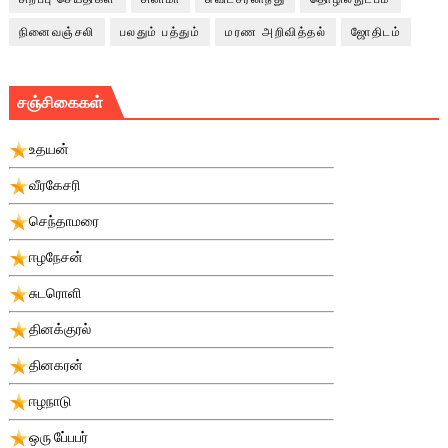
நினைவஞ்சலி
பலதும் பத்தும்
மரண அறிவித்தல்
ஜோதிடம்
சஞ்சிகைகள்
உதயன்
வீரகேசரி
செந்தாமரை
ஈழநேசன்
சுடரொளி
தினக்குரல்
தினகரன்
ஈழநாடு
ஒரு பே்பபர்