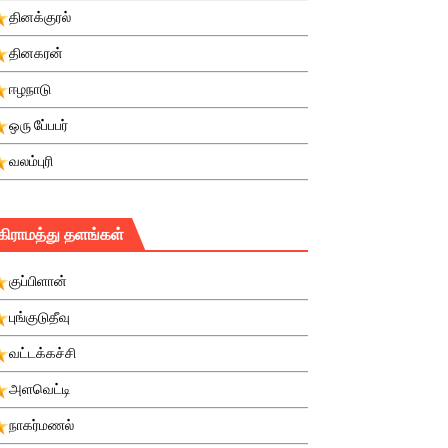
தினக்குரல்
தினகரன்
ஈழநாடு
ஒரு பே்பபர்
வலம்புரி
கிராமத்து தளங்கள்
குப்பிளான்
புங்குடுதீவு
வட்டக்கச்சி
அளவெட்டி
நாகர்மணல்