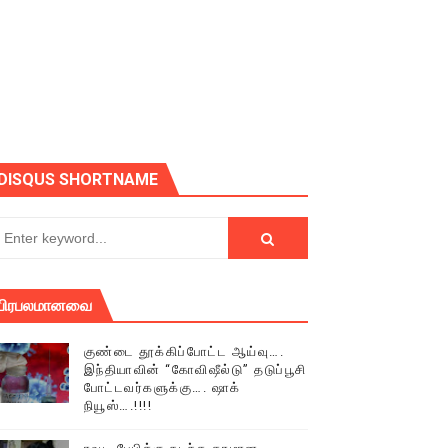
DISQUS SHORTNAME
பிரபலமானவை
குண்டை தூக்கிப்போட்ட ஆய்வு….
இந்தியாவின் “கோவிஷீல்டு” தடுப்பூசி
் (செய்தியும்,படங்களும்..)
போட்டவர்களுக்கு…. ஷாக்
நியூஸ்….!!!!
டத்தில் திரண்ட தமிழ்மக்கள்!!