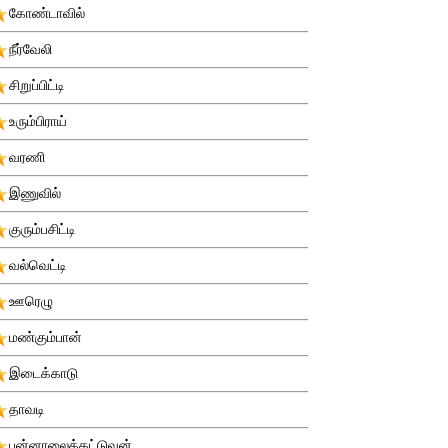
கோண்டாவில்
நீர்வேலி
சிறுப்பிட்டி
உரும்பிராய்
வரணி
இணுவில்
குரும்பசிட்டி
வல்வெட்டி
ஊரெழு
மண்கும்பான்
இடைக்காடு
தாவடி
புன்னாலைக்கட்டுவன்