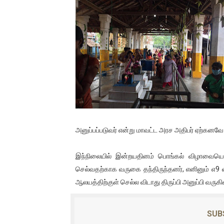
பாலச்சந்திரன் மற்றும் தன்னிடம
பிரிட்டனால் கடத்தப்படும் நிலை
வர்ராரு...வர்ராரு... அண்ணாத்த
கைது செய்யப்பட்ட இளைஞன் உயி
தடுப்பூசியை பெற்றுக் கொள்ளக்
சிறுமியை பாலியல் வன்கொடும
அனுப்பப்படுவர் என்று மாவட்ட அரச அதிபர் ஏற்கனவே த
பிரபல நடிகை தூக்கிட்டு தற்க
இந்நிலையில் இன்றயதினம் பொங்கல் விழாவையொ
செல்வதற்காக வருகை தந்திருந்தனர், எனினும் எ9 வ
வடிவேலுவுக்கு நீதிமன்றம் விதித
ஆலயத்திற்குள் செல்ல விடாது திருப்பி அனுப்பி வருகி
தியாகதீபம் லெப்.கேணல் திலீபன
SUB
ஐ.நா முன்றலில் சீரற்ற காலநிலைய