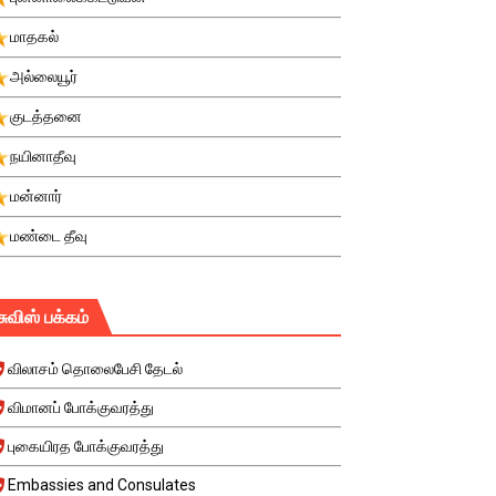
மாதகல்
அல்லையூர்
குடத்தனை
நயினாதீவு
மன்னார்
மண்டை தீவு
சுவிஸ் பக்கம்
விலாசம் தொலைபேசி தேடல்
விமானப் போக்குவரத்து
புகையிரத போக்குவரத்து
Embassies and Consulates