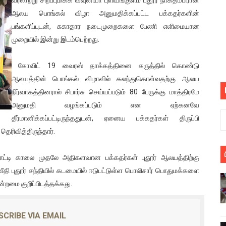
் படித்த மாணவர்கள் தொடர்பில் நாடாளுமன்றத்தில் பகிரங்க கேள்வி
ஆலய பொங்கல் விழா அனுமதிக்கப்பட்ட பக்கதர்களின்
பங்களிப்புடன், சுகாதார நடைமுறைகளை பேணி எளிமையான
யில் இலங்கைத் தமிழ் குடும்பம்!! நடந்தது என்ன
முறையில் இன்று இடம்பெற்றது.
 : ரஜினிக்காக இலங்கை பாடலாசிரியர் வெளியிட்ட...
கோவிட் 19 வைரஸ் தாக்கத்தினை கருத்தில் கொண்டு
ஆலயத்தின் பொங்கல் விழாவில் கலந்துகொள்வதற்கு ஆலய
ரிழப்பு - கொதித்தெழுந்த பிரதேசவாசிகள்!
நிர்வாகத்தினரால் சிபார்சு செய்யப்படும் 80 பேருக்கு மாத்திரமே
 கூடிய இடங்கள்...
அனுமதி வழங்கப்படும் என ஏற்கனவே
தீர்மானிக்கப்பட்டிருந்ததுடன், ஏனைய பக்கதர்கள் திருப்பி
ை செய்த முதியவருக்கு வழங்கப்பட்ட தண்டனை
ெரிவித்திருந்தார்.
ொலை!
ட்டி காலை முதலே அதிகளவான பக்கதர்கள் புதூர் ஆலயத்திற்கு
ீதி புதூர் சந்தியில் கடமையில் ஈடுபட்டுள்ள பொலிசார் பொதுமக்களை
்துள்ள அதிரடி உத்தரவு!
ன்றமை குறிப்பிடத்தக்கது.
், கேணல் சங்கர் ஆகியோரின் நினைவெழுச்சி நாள் - 26.09.2021 சுவிஸ
SCRIBE VIA EMAIL
ிலும் தமிழின அழிப்பிற்கு நீதி கேட்டு நடைபெற்ற கவனயீர்ப்புப் போராட்