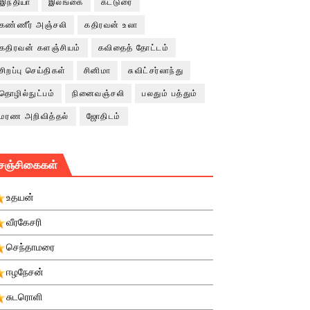
இந்தியா
இலங்கை
கட்டுரை
கண்ணீர் அஞ்சலி
கதிரவன் உலா
கதிரவன் களஞ்சியம்
கவிதைத் தோட்டம்
சிறப்பு செய்திகள்
சினிமா
சுவிட்சர்லாந்து
தொழில்நுட்பம்
நினைவஞ்சலி
பலதும் பத்தும்
மரண அறிவித்தல்
ஜோதிடம்
சஞ்சிகைகள்
உதயன்
வீரகேசரி
செந்தாமரை
ஈழநேசன்
சுடரொளி