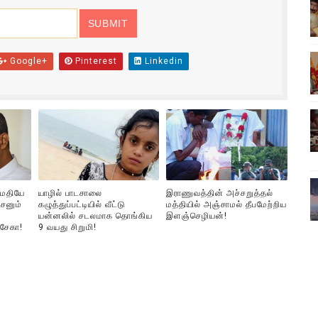
்பு (படங்கள், விடியோ)
ொதுச் சபை கூட்டத்தில் இன்று உரை
Google+
Pinterest
Linkedin
வீடியோ)
்திலே அதிக காலெக்ஷன் செய்த திரைப்படம் ! எங்கு தெரியுமா?
ை!
ுமதியே
யாழில் பாடசாலை
இராணுவத்தின் அச்சறுத்தல்
சனும்
கழுத்துப்பட்டியில் வீட்டு
மத்தியில் அஞ்சாமல் தீபமேற்றிய
யன்னலில் சடலமாக தொங்கிய
இளஞ்செழியன்!
்சேகா!
9 வயது சிறுமி!