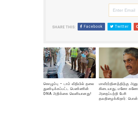
இளையராஜா – கமல் அவசர சந்திப
ஜனாதிபதி ஐக்கிய நாடுகளின் ப
Facebook
Twitter
SHARE THIS:
32 CM விநோத கன்றுக்குட்டி! (
வலிமை தான் அஜித் திரைப்பயணத
அல்வா கொடுக்கின்றது இலங்க
கொழும்பு – டாம் வீதியில் தலை
மாவீரர்தினத்திற்கு அன
துண்டிக்கப்பட்ட பெண்ணின்
கிடையாது; மனோ கணே
DNA அறிக்கை வௌியானது!
அதைப்பற்றி பேசி
தவறிழைக்கிறார்: பொன