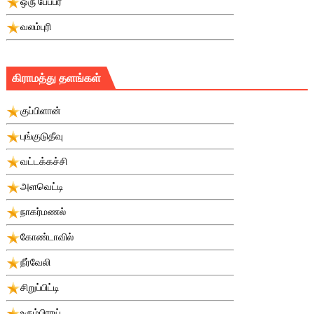
ஒரு பே்பபர்
வலம்புரி
கிராமத்து தளங்கள்
குப்பிளான்
புங்குடுதீவு
வட்டக்கச்சி
அளவெட்டி
நாகர்மணல்
கோண்டாவில்
நீர்வேலி
சிறுப்பிட்டி
உரும்பிராய்