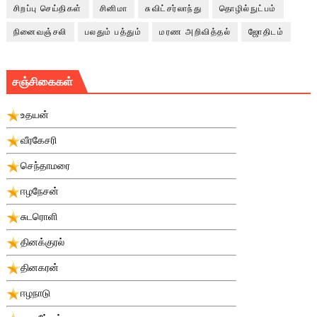
சிறப்பு செய்திகள்
சினிமா
சுவிட்சர்லாந்து
தொழில்நுட்பம்
நினைவஞ்சலி
பலதும் பத்தும்
மரண அறிவித்தல்
ஜோதிடம்
சஞ்சிகைகள்
உதயன்
வீரகேசரி
செந்தாமரை
ஈழநேசன்
சுடரொளி
தினக்குரல்
தினகரன்
ஈழநாடு