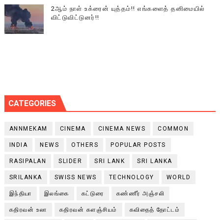
2ஆம் நாள் உக்ரைன் யுத்தம்!! எங்களைத் தனிமையில்
விட்டுவிட்டுனர்!!
CATEGORIES
ANNMEKAM
CINEMA
CINEMA NEWS
COMMON
INDIA
NEWS
OTHERS
POPULAR POSTS
RASIPALAN
SLIDER
SRI LANK
SRI LANKA
SRILANKA
SWISS NEWS
TECHNOLOGY
WORLD
இந்தியா
இலங்கை
கட்டுரை
கண்ணீர் அஞ்சலி
கதிரவன் உலா
கதிரவன் களஞ்சியம்
கவிதைத் தோட்டம்