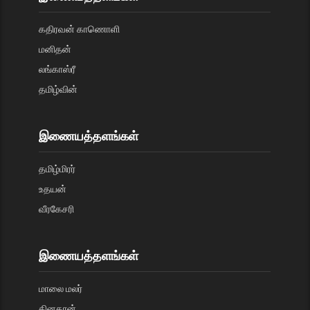
கதிரவன் காணொளி
மனிதன்
லங்காஸ்ரீ
தமிழ்வின்
இணையத்தளங்கள்
தமிழ்மிரர்
உதயன்
வீரகேசரி
இணையத்தளங்கள்
மாலை மலர்
தினகரன்