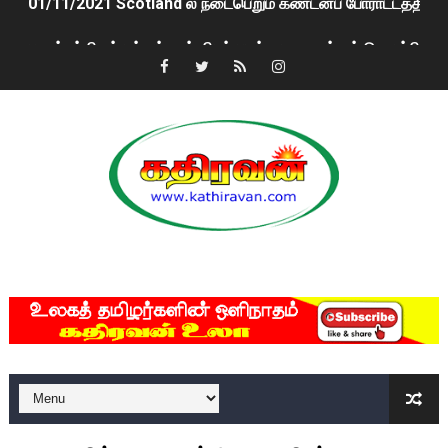
பாலச்சந்திரன் மற்றும் தன்னிடம் படித்த மாணவர்கள் தொடர்பில் ந
பிரிட்டனால் கடத்தப்படும் நிலையில் இலங்கைத் தமிழ் குடும்பம்!!
வர்ராரு...வர்ராரு... அண்ணாத்த : ரஜினிக்காக இலங்கை பாடலாசிர
கைது செய்யப்பட்ட இளைஞன் உயிரிழப்பு - கொதித்தெழுந்த பிரத
தடுப்பூசியை பெற்றுக் கொள்ளக் கூடிய இடங்கள்...
சிறுமியை பாலியல் வன்கொடுமை செய்த முதியவருக்கு வழங்கப
MKRdezign
பிரபல நடிகை தூக்கிட்டு தற்கொலை!
வடிவேலுவுக்கு நீதிமன்றம் விதித்துள்ள அதிரடி உத்தரவு!
தியாகதீபம் லெப்.கேணல் திலீபன், கேணல் சங்கர் ஆகியோரின் நினை
ஐ.நா முன்றலில் சீரற்ற காலநிலையிலும் தமிழின அழிப்பிற்கு நீதி க