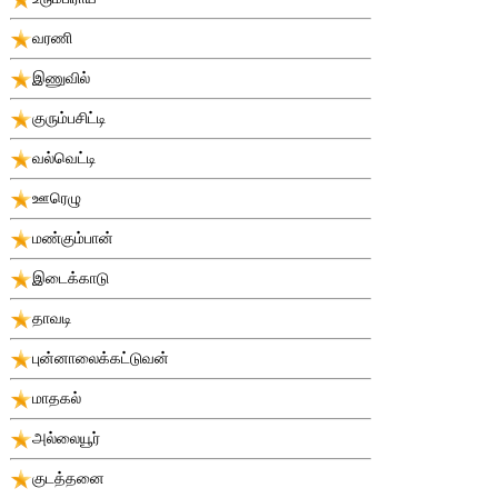
வரணி
இணுவில்
குரும்பசிட்டி
வல்வெட்டி
ஊரெழு
மண்கும்பான்
இடைக்காடு
தாவடி
புன்னாலைக்கட்டுவன்
மாதகல்
அல்லையூர்
குடத்தனை