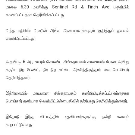
மாலை 6.30 மணிக்கு Sentinel Rd & Finch Ave பகுதியில்
குண்டை தூக்கிப்போட்ட ஆய்வு…. இந்தியாவின் “கோவிஷீல்டு” தடுப
காணப்பட்டதாக தெரிவிக்கப்பட்டது.
யாழில் தமிழின தலைவர் பிரபாகரனின் பிறந்தநாளை கொண்டாடிய
அந்த பதிவில் அவரின் அங்க அடையாளங்களும் குறித்தும் தகவல்
ஏர்போர்ட்டில் உதைத்த நபர் யார், என்ன நடந்தது?: உண்மையை ச
வெளியிடப்பட்டது.
சீனா இலங்கையிடம் 8 மில்லியன் அமெரிக்க டொலர் நட்டஈடு கோர
அதன்படி 6 அடி உயரம் கொண்ட சிங்கநாயகம் காணாமல் போன அன்று
01/11/2021 Scotland ல் நடைபெறும் கண்டனப் போராட்டத்திற
கருப்பு நிற பேண்ட், நீல நிற சட்டை அணிந்திருந்தார் என பொலிசார்
தெரிவித்தனர்.
இந்நிலையில் மாயமான சிங்கநாயகம் கண்டுபிடிக்கப்பட்டுள்ளதாக
பொலிசார் தனியாக வெளியிட்டுள்ள பதிவில் தற்போது தெரிவித்துள்ளனர்.
இதோடு இந்த விடயத்தில் உதவியவர்களுக்கு நன்றி எனவும்
கூறப்பட்டுள்ளது.