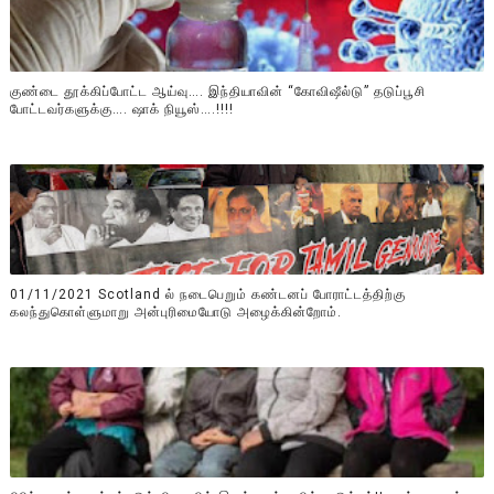
குண்டை தூக்கிப்போட்ட ஆய்வு…. இந்தியாவின் “கோவிஷீல்டு” தடுப்பூசி
போட்டவர்களுக்கு…. ஷாக் நியூஸ்….!!!!
01/11/2021 Scotland ல் நடைபெறும் கண்டனப் போராட்டத்திற்கு
கலந்துகொள்ளுமாறு அன்புரிமையோடு அழைக்கின்றோம்.