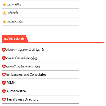
நயினாதீவு
மன்னார்
மண்டை தீவு
சுவிஸ் பக்கம்
விலாசம் தொலைபேசி தேடல்
விமானப் போக்குவரத்து
புகையிரத போக்குவரத்து
Embassies and Consulates
20Min
Autoscout24
Tamil Swiss Directory