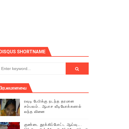
ோடு அழைக்கின்றோம்.
DISQUS SHORTNAME
பிரபலமானவை
ரவுடி பேபிக்கு நடந்த தரமான
சம்பவம்.. ஆபாச வீடியோக்களால்
வந்த வினை
் (செய்தியும்,படங்களும்..)
குண்டை தூக்கிப்போட்ட ஆய்வு….