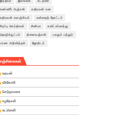
இந்தியா
இலங்கை
கட்டுரை
கண்ணீர் அஞ்சலி
கதிரவன் உலா
கதிரவன் களஞ்சியம்
கவிதைத் தோட்டம்
சிறப்பு செய்திகள்
சினிமா
சுவிட்சர்லாந்து
தொழில்நுட்பம்
நினைவஞ்சலி
பலதும் பத்தும்
மரண அறிவித்தல்
ஜோதிடம்
சஞ்சிகைகள்
உதயன்
வீரகேசரி
செந்தாமரை
ஈழநேசன்
சுடரொளி