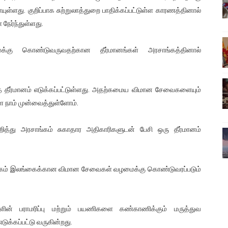
ுள்ளது. குறிப்பாக சுற்றுலாத்துறை பாதிக்கப்பட்டுள்ள காரணத்தினால்
ிலும் தமிழின அழிப்பிற்கு நீதி கேட்டு நடைபெற்ற கவனயீர்ப்புப் போராட்
நேர்ந்துள்ளது.
்பு (படங்கள், விடியோ)
க்கு கொண்டுவருவதற்கான தீர்மானங்கள் அரசாங்கத்தினால்
ொதுச் சபை கூட்டத்தில் இன்று உரை
வீடியோ)
ீர்மானம் எடுக்கப்பட்டுள்ளது. அதற்கமைய விமான சேவைகளையும்
நாம் முன்வைத்துள்ளோம்.
்திலே அதிக காலெக்ஷன் செய்த திரைப்படம் ! எங்கு தெரியுமா?
த்து அரசாங்கம் சுகாதார அதிகாரிகளுடன் பேசி ஒரு தீர்மானம்
ொடக்கம் இலங்கைக்கான விமான சேவைகள் வழமைக்கு கொண்டுவரப்படும்
ன் பராமரிப்பு மற்றும் பயணிகளை கண்காணிக்கும் மருத்துவ
ுக்கப்பட்டு வருகின்றது.