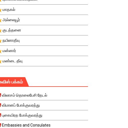
மாதகல்
அல்லையூர்
குடத்தனை
நயினாதீவு
மன்னார்
மண்டை தீவு
சுவிஸ் பக்கம்
விலாசம் தொலைபேசி தேடல்
விமானப் போக்குவரத்து
புகையிரத போக்குவரத்து
Embassies and Consulates