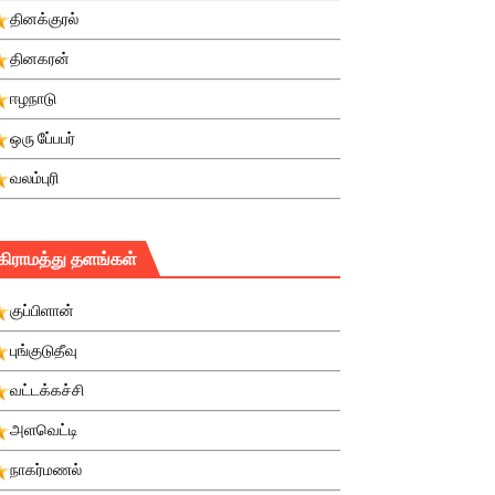
தினக்குரல்
தினகரன்
ஈழநாடு
ஒரு பே்பபர்
வலம்புரி
கிராமத்து தளங்கள்
குப்பிளான்
புங்குடுதீவு
வட்டக்கச்சி
அளவெட்டி
நாகர்மணல்