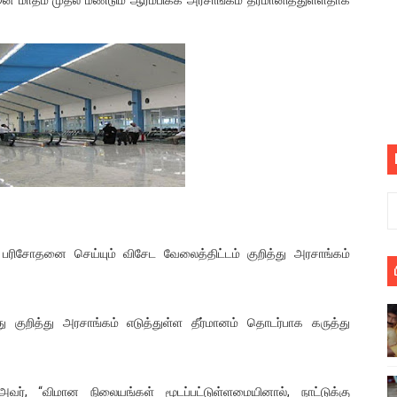
பெறும் கண்டனப் போராட்டத்திற்கு கலந்துகொள்ளுமாறு அன்புரிமைய
் படித்த மாணவர்கள் தொடர்பில் நாடாளுமன்றத்தில் பகிரங்க கேள்வி
யில் இலங்கைத் தமிழ் குடும்பம்!! நடந்தது என்ன
 : ரஜினிக்காக இலங்கை பாடலாசிரியர் வெளியிட்ட...
ரிழப்பு - கொதித்தெழுந்த பிரதேசவாசிகள்!
 கூடிய இடங்கள்...
 பரிசோதனை செய்யும் விசேட வேலைத்திட்டம் குறித்து அரசாங்கம்
ை செய்த முதியவருக்கு வழங்கப்பட்ட தண்டனை
ொலை!
ித்து அரசாங்கம் எடுத்துள்ள தீர்மானம் தொடர்பாக கருத்து
்துள்ள அதிரடி உத்தரவு!
், கேணல் சங்கர் ஆகியோரின் நினைவெழுச்சி நாள் - 26.09.2021 சுவிஸ
ர், “விமான நிலையங்கள் மூடப்பட்டுள்ளமையினால், நாட்டுக்கு