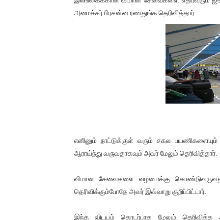
01/11/2021 Scotland ல் நடை
அமைச்சர் பிரசன்ன ரணதுங்க தெரிவித்தார்.
பாலச்சந்திரன் மற்றும் தன்னிடம
பிரிட்டனால் கடத்தப்படும் நிலை
வர்ராரு...வர்ராரு... அண்ணாத்த
கைது செய்யப்பட்ட இளைஞன் உயி
தடுப்பூசியை பெற்றுக் கொள்ளக்
எனினும் நாட்டுக்குள் வரும் சகல பயணிகளையும்
சிறுமியை பாலியல் வன்கொடும
ஆராய்ந்து வருவதாகவும் அவர் மேலும் தெரிவித்தார்.
பிரபல நடிகை தூக்கிட்டு தற்க
விமான சேவைகளை வழமைக்கு கொண்டுவருவது குற
வடிவேலுவுக்கு நீதிமன்றம் விதித
தெரிவிக்கும்போதே அவர் இவ்வாறு குறிப்பிட்டார்.
தியாகதீபம் லெப்.கேணல் திலீபன
இந்த விடயம் தொடர்பாக மேலும் தெரிவித்த அவ