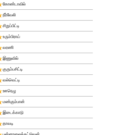
கோண்டாவில்
நீர்வேலி
சிறுப்பிட்டி
உரும்பிராய்
வரணி
இணுவில்
குரும்பசிட்டி
வல்வெட்டி
ஊரெழு
மண்கும்பான்
இடைக்காடு
தாவடி
புன்னாலைக்கட்டுவன்