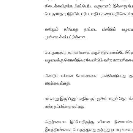
கிடைக்கவிருந்த மிகப்பெரிய வருமானம் இல்லாது போய
ஐ.நா முன்றலில் சீரற்ற காலநிலைய
பொருளாதார ரீதியில் பாரிய பாதிப்புகளை எதிர்கொள்ள 
இளையராஜா – கமல் அவசர சந்திப
எனினும் தற்போது நாட்டை மீண்டும் வழமை
ஜனாதிபதி ஐக்கிய நாடுகளின் ப
முன்வைக்கப்பட்டுள்ளன.
32 CM விநோத கன்றுக்குட்டி! (
பொருளாதார காரணிகளை கருத்திற்கொண்டே இந்த த
வழமைக்கு கொண்டுவர வேண்டும் என்ற காரணிகளை 
வலிமை தான் அஜித் திரைப்பயணத
மீண்டும் விமான சேவைகளை முன்னெடுப்பது குறி
எடுக்கவுள்ளது.
எவ்வாறு இருப்பினும் எதிர்வரும் ஜூன் மாதம் த
என்ற நம்பிக்கை உள்ளது.
அதற்கமைய இப்போதிருந்து விமான நிலையங்களி
இயந்திரங்களை பொருத்துவது குறித்து நடவடிக்கை எட