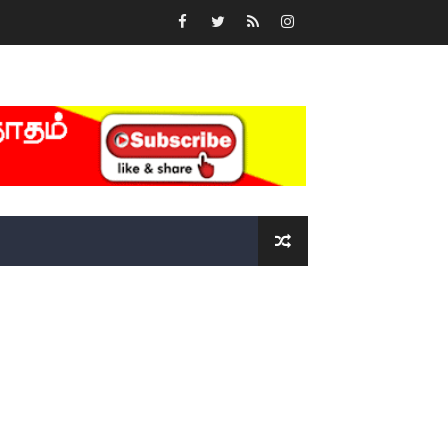
்….!!!!