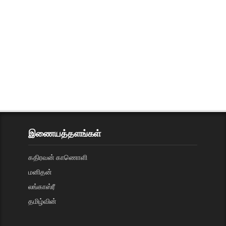
இணையத்தளங்கள்
கதிரவன் காணொளி
மனிதன்
லங்காஸ்ரீ
தமிழ்வின்