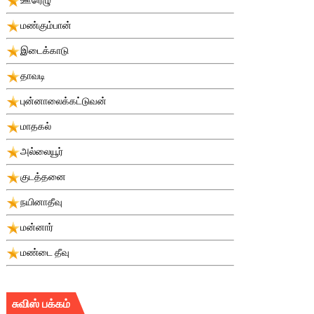
மண்கும்பான்
இடைக்காடு
தாவடி
புன்னாலைக்கட்டுவன்
மாதகல்
அல்லையூர்
குடத்தனை
நயினாதீவு
மன்னார்
மண்டை தீவு
சுவிஸ் பக்கம்