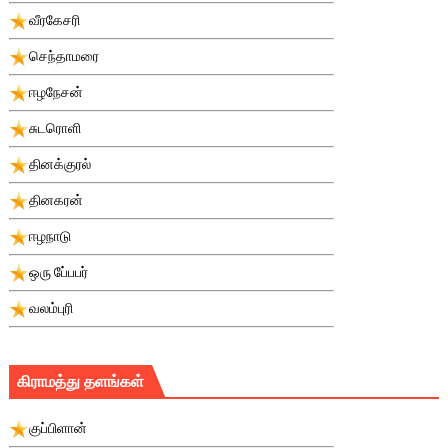
வீரகேசரி
செந்தாமரை
ஈழநேசன்
சுடரொளி
தினக்குரல்
தினகரன்
ஈழநாடு
ஒரு பே்பபர்
வலம்புரி
கிராமத்து தளங்கள்
குப்பிளான்