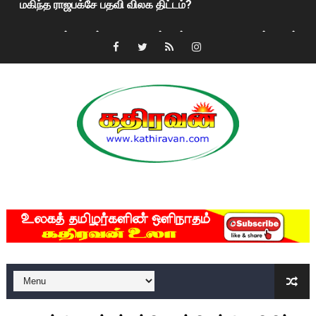
ரவுடி பேபிக்கு நடந்த தரமான சம்பவம்.. ஆபாச வீடியோக்களால் வ
காணாமல் போகும் பிள்ளையார்கள்!
குண்டை தூக்கிப்போட்ட ஆய்வு…. இந்தியாவின் “கோவிஷீல்டு” தடுப
யாழில் தமிழின தலைவர் பிரபாகரனின் பிறந்தநாளை கொண்டாடிய
ஏர்போர்ட்டில் உதைத்த நபர் யார், என்ன நடந்தது?: உண்மையை ச
சீனா இலங்கையிடம் 8 மில்லியன் அமெரிக்க டொலர் நட்டஈடு கோர
MKRdezign
01/11/2021 Scotland ல் நடைபெறும் கண்டனப் போராட்டத்திற
பாலச்சந்திரன் மற்றும் தன்னிடம் படித்த மாணவர்கள் தொடர்பில் ந
பிரிட்டனால் கடத்தப்படும் நிலையில் இலங்கைத் தமிழ் குடும்பம்!!
வர்ராரு...வர்ராரு... அண்ணாத்த : ரஜினிக்காக இலங்கை பாடலாசிர