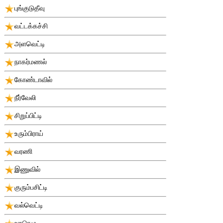
புங்குடுதீவு
வட்டக்கச்சி
அளவெட்டி
நாகர்மணல்
கோண்டாவில்
நீர்வேலி
சிறுப்பிட்டி
உரும்பிராய்
வரணி
இணுவில்
குரும்பசிட்டி
வல்வெட்டி
ஊரெழு