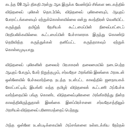
கடந்த 08 ஆம் திகதி அன்று ஆக இருக்க வேண்டும் சிங்கள ஊடகத்தில்
விடுதலைப் புலிகள் தொடர்பில், விடுதலைப் புலிகளையும், ஆயுதப்
போராட்டங்களையும் ஏற்றுக்கொள்ளவில்லை என்று சுமந்திரன் வெளியிட்ட
கருத்துத் தமிழ்த் தேசியக் கூட்டமைப்பின் நிலைப்பாட்டைப்
பிரதிபலிக்கவில்லை. கூட்டமைப்பின் பேச்சாளராக இருந்து கொண்டு
தெரிவித்த கருத்துக்கள் தனிப்பட்ட கருத்தாகவும் ஏற்றுக்
கொள்ளமுடியாது.
விடுதலைப் புலிகளின் தலைவர் பிரபாகரன் தலைமையில் நடைபெற்ற
ஆயுதப் போரும், போர் நிறுத்தமும், சர்வதேச அரங்கில் இலங்கை அரசுடன்
ஒஸ்லோவில் பேச்சுவார்த்தை நடத்த உடன்பட்ட காலத்தில் ஜனநாயகக்
கோட்பாட்டில்; இயங்கி வந்த தமிழர் விடுதலைக் கூட்டணி அப்பேச்சு
வார்த்தையில் பங்கு கொண்ட விடுதலைப்புலிகளை அங்கீகரித்து நின்ற
காலத்திலிருந்துதான் இலங்கை இனப்பிரச்சனை சர்வதேசத்திலும்
அரசியல் விடுதலைப் பரிணாமத்தைப் பெற்றது.
அந்த ஒஸ்லோ உடன்படிக்கையின் அம்சங்களை உள்ளடக்கிய தேர்தல்