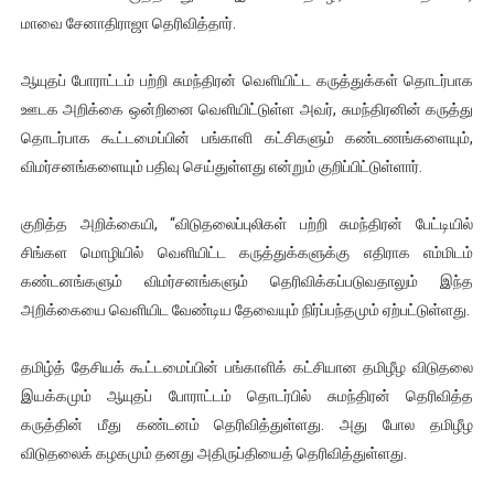
மாவை சேனாதிராஜா தெரிவித்தார்.
வலிமை தான் அஜித் திரைப்பயணத்திலே அதிக காலெக்ஷன் செய்த த
அல்வா கொடுக்கின்றது இலங்கை!
ஆயுதப் போராட்டம் பற்றி சுமந்திரன் வெளியிட்ட கருத்துக்கள் தொடர்பாக
ஊடக அறிக்கை ஒன்றினை வெளியிட்டுள்ள அவர், சுமந்திரனின் கருத்து
2ஆம் நாள் உக்ரைன் யுத்தம்!! எங்களைத் தனிமையில் விட்டுவிட்டுன
தொடர்பாக கூட்டமைப்பின் பங்காளி கட்சிகளும் கண்டணங்களையும்,
விமர்சனங்களையும் பதிவு செய்துள்ளது என்றும் குறிப்பிட்டுள்ளார்.
கதிரவன் வாசகர்களுக்கு இனிய பொங்கல் புத்தாண்டு நல்வாழ்த்
குறித்த அறிக்கையி, “விடுதலைப்புலிகள் பற்றி சுமந்திரன் பேட்டியில்
மகிந்த ராஜபக்சே பதவி விலக திட்டம்?
சிங்கள மொழியில் வெளியிட்ட கருத்துக்களுக்கு எதிராக எம்மிடம்
கண்டனங்களும் விமர்சனங்களும் தெரிவிக்கப்படுவதாலும் இந்த
அறிக்கையை வெளியிட வேண்டிய தேவையும் நிர்ப்பந்தமும் ஏற்பட்டுள்ளது.
தமிழ்த் தேசியக் கூட்டமைப்பின் பங்காளிக் கட்சியான தமிழீழ விடுதலை
இயக்கமும் ஆயுதப் போராட்டம் தொடர்பில் சுமந்திரன் தெரிவித்த
கருத்தின் மீது கண்டனம் தெரிவித்துள்ளது. அது போல தமிழீழ
விடுதலைக் கழகமும் தனது அதிருப்தியைத் தெரிவித்துள்ளது.