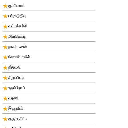
குப்பிளான்
புங்குடுதீவு
வட்டக்கச்சி
அளவெட்டி
நாகர்மணல்
கோண்டாவில்
நீர்வேலி
சிறுப்பிட்டி
உரும்பிராய்
வரணி
இணுவில்
குரும்பசிட்டி