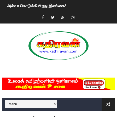
அல்வா கொடுக்கின்றது இலங்கை!
2ஆம் நாள் உக்ரைன் யுத்தம்!! எங்களைத் தனிமையில் விட்டுவிட்டுன
கதிரவன் வாசகர்களுக்கு இனிய பொங்கல் புத்தாண்டு நல்வாழ்த்
மகிந்த ராஜபக்சே பதவி விலக திட்டம்?
ரவுடி பேபிக்கு நடந்த தரமான சம்பவம்.. ஆபாச வீடியோக்களால் வ
காணாமல் போகும் பிள்ளையார்கள்!
MKRdezign
குண்டை தூக்கிப்போட்ட ஆய்வு…. இந்தியாவின் “கோவிஷீல்டு” தடுப
யாழில் தமிழின தலைவர் பிரபாகரனின் பிறந்தநாளை கொண்டாடிய
ஏர்போர்ட்டில் உதைத்த நபர் யார், என்ன நடந்தது?: உண்மையை ச
சீனா இலங்கையிடம் 8 மில்லியன் அமெரிக்க டொலர் நட்டஈடு கோர