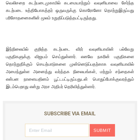
வெலிசறை கடற்படைமுகாமில் கடமையாற்றும் வவுனியாவை சேர்ந்த
ஐ.நா முன்றலில் சீரற்ற காலநிலையிலும் தமிழின அழிப்பிற்கு நீதி க
கடற்படை உத்தியோகத்தர் ஒருவருக்கு கொரோனோ தொற்றுஇருப்பது
பரிசோதனைகளின் மூலம் உறுதிப்படுத்தபட்டிருந்தது.
இளையராஜா – கமல் அவசர சந்திப்பு (படங்கள், விடியோ)
ஜனாதிபதி ஐக்கிய நாடுகளின் பொதுச் சபை கூட்டத்தில் இன்று 
இந்நிலையில் குறித்த கடற்படை வீரர் வவுனியாவின் பல்வேறு
32 CM விநோத கன்றுக்குட்டி! (வீடியோ)
பகுதிகளுக்கு விஜயம் செய்துள்ளார். எனவே நகரின் பகுதிகளை
தொற்றுநீக்கும் செயற்பாடுகளை முன்னெடுப்பதற்காக வவுனியாவில்
வலிமை தான் அஜித் திரைப்பயணத்திலே அதிக காலெக்ஷன் செய்த த
அமைந்துள்ள அனைத்து வர்த்தக நிலையங்கள், மற்றும் சந்தைகள்
என்பன நாளையதினம் பூட்டபட்டிருப்பதுடன் பொதுப்போக்குவரத்தும்
இடம்பெறாது என்று அரச அதிபர் தெரிவித்துள்ளார்.
SUBSCRIBE VIA EMAIL