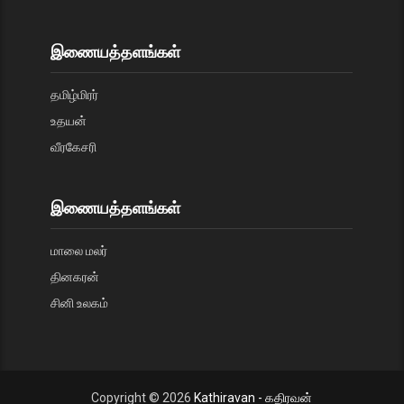
இணையத்தளங்கள்
தமிழ்மிரர்
உதயன்
வீரகேசரி
இணையத்தளங்கள்
மாலை மலர்
தினகரன்
சினி உலகம்
Copyright ©
2026
Kathiravan - கதிரவன்