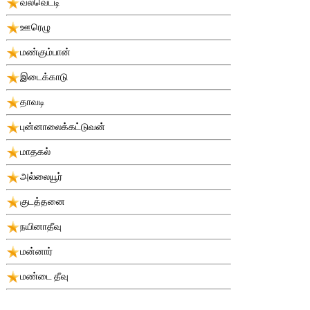
வல்வெட்டி
ஊரெழு
மண்கும்பான்
இடைக்காடு
தாவடி
புன்னாலைக்கட்டுவன்
மாதகல்
அல்லையூர்
குடத்தனை
நயினாதீவு
மன்னார்
மண்டை தீவு