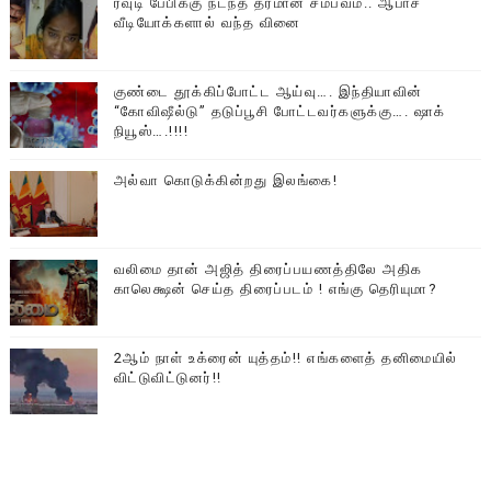
ரவுடி பேபிக்கு நடந்த தரமான சம்பவம்.. ஆபாச
வீடியோக்களால் வந்த வினை
குண்டை தூக்கிப்போட்ட ஆய்வு…. இந்தியாவின்
“கோவிஷீல்டு” தடுப்பூசி போட்டவர்களுக்கு…. ஷாக்
நியூஸ்….!!!!
அல்வா கொடுக்கின்றது இலங்கை!
வலிமை தான் அஜித் திரைப்பயணத்திலே அதிக
காலெக்ஷன் செய்த திரைப்படம் ! எங்கு தெரியுமா?
2ஆம் நாள் உக்ரைன் யுத்தம்!! எங்களைத் தனிமையில்
விட்டுவிட்டுனர்!!