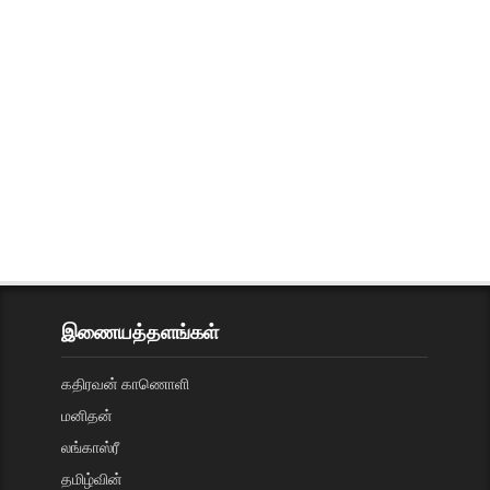
இணையத்தளங்கள்
கதிரவன் காணொளி
மனிதன்
லங்காஸ்ரீ
தமிழ்வின்