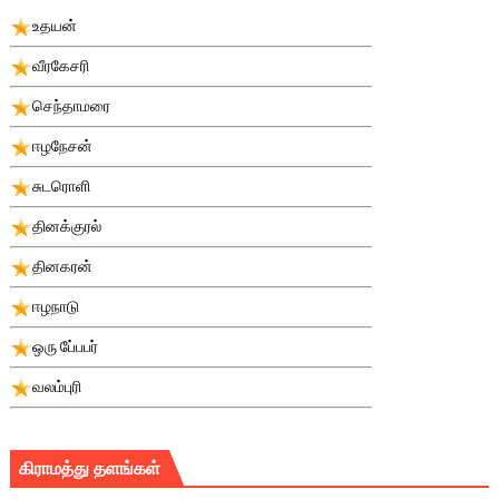
உதயன்
வீரகேசரி
செந்தாமரை
ஈழநேசன்
சுடரொளி
தினக்குரல்
தினகரன்
ஈழநாடு
ஒரு பே்பபர்
வலம்புரி
கிராமத்து தளங்கள்