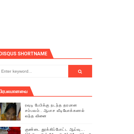
DISQUS SHORTNAME
் (செய்தியும்,படங்களும்..)
டத்தில் திரண்ட தமிழ்மக்கள்!!
பிரபலமானவை
ரவுடி பேபிக்கு நடந்த தரமான
சம்பவம்.. ஆபாச வீடியோக்களால்
வந்த வினை
குண்டை தூக்கிப்போட்ட ஆய்வு….