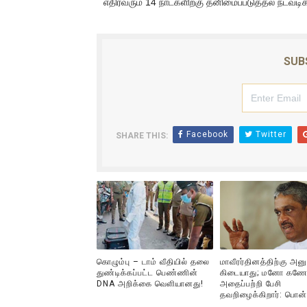
எதிர்வரும் 14 நாட்களிற்கு தனிமைப்படுத்தல் நடவடிக
அல்வா கொடுக்கின்றது இலங்க
2ஆம் நாள் உக்ரைன் யுத்தம்!! எ
SUB
கதிரவன் வாசகர்களுக்கு இனிய 
மகிந்த ராஜபக்சே பதவி விலக தி
Facebook
Twitter
SHARE THIS:
ரவுடி பேபிக்கு நடந்த தரமான ச
கொழும்பு – டாம் வீதியில் தலை
மாவீரர்தினத்திற்கு அன
துண்டிக்கப்பட்ட பெண்ணின்
கிடையாது; மனோ கணே
DNA அறிக்கை வௌியானது!
அதைப்பற்றி பேசி
தவறிழைக்கிறார்: பொன