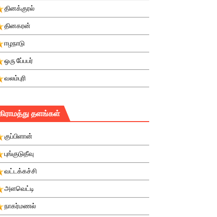
தினக்குரல்
தினகரன்
ஈழநாடு
ஒரு பே்பபர்
வலம்புரி
கிராமத்து தளங்கள்
குப்பிளான்
புங்குடுதீவு
வட்டக்கச்சி
அளவெட்டி
நாகர்மணல்