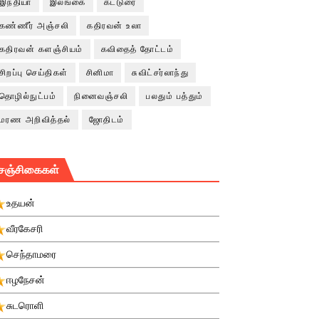
இந்தியா
இலங்கை
கட்டுரை
கண்ணீர் அஞ்சலி
கதிரவன் உலா
கதிரவன் களஞ்சியம்
கவிதைத் தோட்டம்
சிறப்பு செய்திகள்
சினிமா
சுவிட்சர்லாந்து
தொழில்நுட்பம்
நினைவஞ்சலி
பலதும் பத்தும்
மரண அறிவித்தல்
ஜோதிடம்
சஞ்சிகைகள்
உதயன்
வீரகேசரி
செந்தாமரை
ஈழநேசன்
சுடரொளி