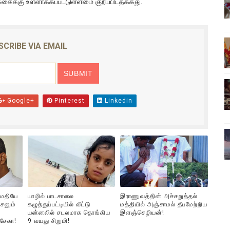
்கைக்கு உள்ளாக்கப்பட்டுள்ளமை குறிப்பிடதக்கது.
ை!
ங்களைத் தனிமையில் விட்டுவிட்டுனர்!!
SCRIBE VIA EMAIL
பொங்கல் புத்தாண்டு நல்வாழ்த்துகள்
ட்டம்?
Google+
Pinterest
Linkedin
ம்பவம்.. ஆபாச வீடியோக்களால் வந்த வினை
ுமதியே
யாழில் பாடசாலை
இராணுவத்தின் அச்சறுத்தல்
சனும்
கழுத்துப்பட்டியில் வீட்டு
மத்தியில் அஞ்சாமல் தீபமேற்றிய
யன்னலில் சடலமாக தொங்கிய
இளஞ்செழியன்!
்சேகா!
9 வயது சிறுமி!