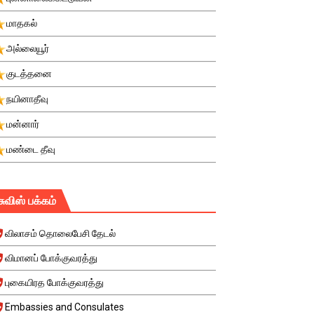
மாதகல்
அல்லையூர்
குடத்தனை
நயினாதீவு
மன்னார்
மண்டை தீவு
சுவிஸ் பக்கம்
விலாசம் தொலைபேசி தேடல்
விமானப் போக்குவரத்து
புகையிரத போக்குவரத்து
Embassies and Consulates