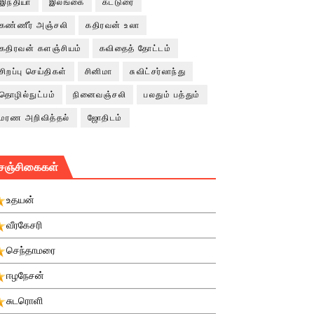
இந்தியா
இலங்கை
கட்டுரை
கண்ணீர் அஞ்சலி
கதிரவன் உலா
கதிரவன் களஞ்சியம்
கவிதைத் தோட்டம்
சிறப்பு செய்திகள்
சினிமா
சுவிட்சர்லாந்து
தொழில்நுட்பம்
நினைவஞ்சலி
பலதும் பத்தும்
மரண அறிவித்தல்
ஜோதிடம்
சஞ்சிகைகள்
உதயன்
வீரகேசரி
செந்தாமரை
ஈழநேசன்
சுடரொளி