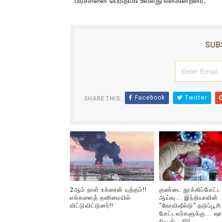
பிரச்சினை பெரிதாகி உள்ளது என்கின்றனர்.
SUB
Facebook
Twitter
SHARE THIS:
2ஆம் நாள் உக்ரைன் யுத்தம்!!
குண்டை தூக்கிப்போட்ட
எங்களைத் தனிமையில்
ஆய்வு…. இந்தியாவின்
விட்டுவிட்டுனர்!!
“கோவிஷீல்டு” தடுப்பூசி
போட்டவர்களுக்கு…. ஷா
நியூஸ்….!!!!