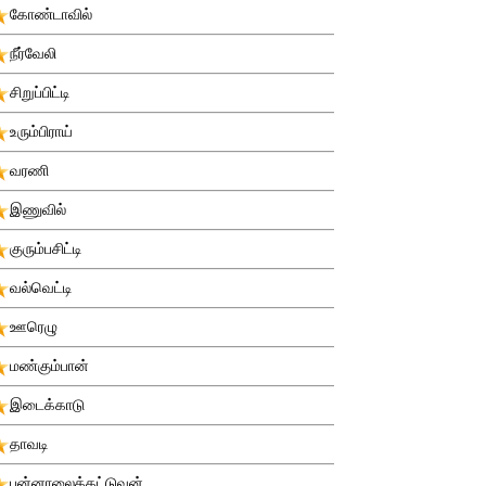
கோண்டாவில்
நீர்வேலி
சிறுப்பிட்டி
உரும்பிராய்
வரணி
இணுவில்
குரும்பசிட்டி
வல்வெட்டி
ஊரெழு
மண்கும்பான்
இடைக்காடு
தாவடி
புன்னாலைக்கட்டுவன்