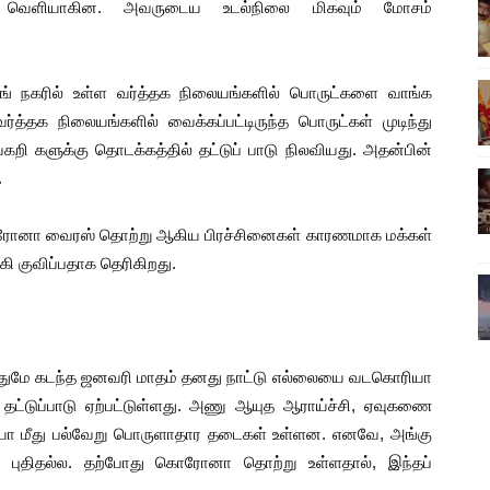
கள் வெளியாகின. அவருடைய உடல்நிலை மிகவும் மோசம்
்பு (படங்கள், விடியோ)
ொதுச் சபை கூட்டத்தில் இன்று உரை
ங் நகரில் உள்ள வர்த்தக நிலையங்களில் பொருட்களை வாங்க
்த்தக நிலையங்களில் வைக்கப்பட்டிருந்த பொருட்கள் முடிந்து
வீடியோ)
்கறி களுக்கு தொடக்கத்தில் தட்டுப் பாடு நிலவியது. அதன்பின்
்திலே அதிக காலெக்ஷன் செய்த திரைப்படம் ! எங்கு தெரியுமா?
.
ை!
கொரோனா வைரஸ் தொற்று ஆகிய பிரச்சினைகள் காரணமாக மக்கள்
ி குவிப்பதாக தெரிகிறது.
துமே கடந்த ஜனவரி மாதம் தனது நாட்டு எல்லையை வடகொரியா
கு தட்டுப்பாடு ஏற்பட்டுள்ளது. அணு ஆயுத ஆராய்ச்சி, ஏவுகணை
ா மீது பல்வேறு பொருளாதார தடைகள் உள்ளன. எனவே, அங்கு
து புதிதல்ல. தற்போது கொரோனா தொற்று உள்ளதால், இந்தப்