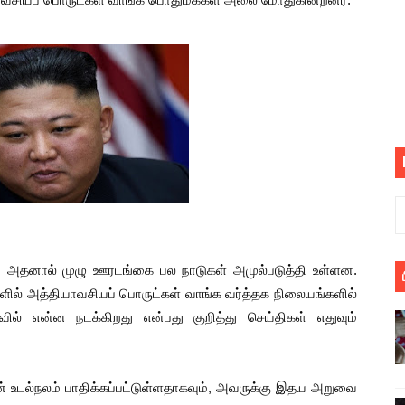
் படித்த மாணவர்கள் தொடர்பில் நாடாளுமன்றத்தில் பகிரங்க கேள்வி
யில் இலங்கைத் தமிழ் குடும்பம்!! நடந்தது என்ன
 : ரஜினிக்காக இலங்கை பாடலாசிரியர் வெளியிட்ட...
ரிழப்பு - கொதித்தெழுந்த பிரதேசவாசிகள்!
 கூடிய இடங்கள்...
ை செய்த முதியவருக்கு வழங்கப்பட்ட தண்டனை
ொலை!
 அதனால் முழு ஊரடங்கை பல நாடுகள் அமுல்படுத்தி உள்ளன.
ில் அத்தியாவசியப் பொருட்கள் வாங்க வர்த்தக நிலையங்களில்
்துள்ள அதிரடி உத்தரவு!
ில் என்ன நடக்கிறது என்பது குறித்து செய்திகள் எதுவும்
், கேணல் சங்கர் ஆகியோரின் நினைவெழுச்சி நாள் - 26.09.2021 சுவிஸ
் உடல்நலம் பாதிக்கப்பட்டுள்ளதாகவும், அவருக்கு இதய அறுவை
ிலும் தமிழின அழிப்பிற்கு நீதி கேட்டு நடைபெற்ற கவனயீர்ப்புப் போராட்