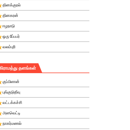
தினக்குரல்
தினகரன்
ஈழநாடு
ஒரு பே்பபர்
வலம்புரி
கிராமத்து தளங்கள்
குப்பிளான்
புங்குடுதீவு
வட்டக்கச்சி
அளவெட்டி
நாகர்மணல்