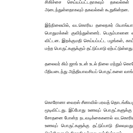
சிகிச்சை செய்யப்பட்டதாகவும் தகவல்
இளையராஜா – கமல் அவசர சந்திப
அடைந்துள்ளதாகவும் தகவல்கள் கூறுகின்றன.
ஜனாதிபதி ஐக்கிய நாடுகளின் ப
இந்நிலையில், வடகொரிய தலைநகர் பியாங்யா
பொதுமக்கள் குவிந்துள்ளனர். பெரும்பாலான வர
32 CM விநோத கன்றுக்குட்டி! (
விட்டன. இறக்குமதி செய்யப்பட்ட பழங்கள், காய
வலிமை தான் அஜித் திரைப்பயணத
மற்ற பொருட்களுக்கும் தட்டுப்பாடு ஏற்பட்டுள்ளது
அல்வா கொடுக்கின்றது இலங்க
தலைவர் கிம் ஜாங் உடன் உடல் நிலை மற்றும் 
பீதியடைந்து அத்தியாவசியப் பொருட்களை வாங்க
கொரோனா வைரஸ் சீனாவில் பரவத் தொடங்கிய
மூடிவிட்டது. இப்போது உணவுப் பொருட்களுக்
சோதனை போன்ற நடவடிக்கைகளால் வடகொரிய
உணவுப் பொருட்களுக்கு தட்டுப்பாடு நிலவுவ