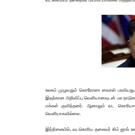
பாலச்சந்திரன் மற்றும் தன்னிடம
பிரிட்டனால் கடத்தப்படும் நிலை
வர்ராரு...வர்ராரு... அண்ணாத்த
கைது செய்யப்பட்ட இளைஞன் உயி
தடுப்பூசியை பெற்றுக் கொள்ளக்
சிறுமியை பாலியல் வன்கொடும
பிரபல நடிகை தூக்கிட்டு தற்க
உலகம் முழுவதும் கொரோனா வைரஸ் பரவியது.
இதற்கான அறிவிப்பு வெளியானவுடன் பல நாடுகள
வடிவேலுவுக்கு நீதிமன்றம் விதித
மக்கள் குவிந்தனர். ஆனாலும் வட கொரியாவ
வெளியாகவில்லை.
தியாகதீபம் லெப்.கேணல் திலீபன
இந்நிலையில், வடகொரிய தலைவர் கிம் ஜாங் உன
ஐ.நா முன்றலில் சீரற்ற காலநிலைய