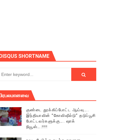
DISQUS SHORTNAME
பிரபலமானவை
குண்டை தூக்கிப்போட்ட ஆய்வு….
இந்தியாவின் “கோவிஷீல்டு” தடுப்பூசி
் (செய்தியும்,படங்களும்..)
போட்டவர்களுக்கு…. ஷாக்
நியூஸ்….!!!!
டத்தில் திரண்ட தமிழ்மக்கள்!!