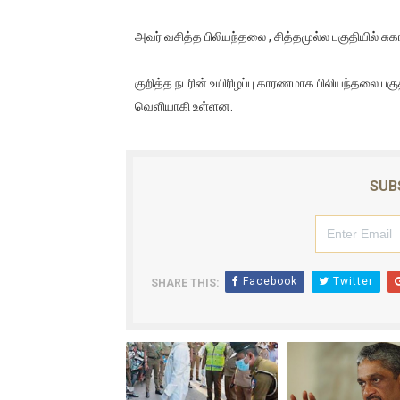
ஐ.நா முன்றலில் சீரற்ற காலநிலைய
அவர் வசித்த பிலியந்தலை , சித்தமுல்ல பகுதியில் சு
இளையராஜா – கமல் அவசர சந்திப
குறித்த நபரின் உயிரிழப்பு காரணமாக பிலியந்தலை பக
ஜனாதிபதி ஐக்கிய நாடுகளின் ப
வெளியாகி உள்ளன.
32 CM விநோத கன்றுக்குட்டி! (
வலிமை தான் அஜித் திரைப்பயணத
SUB
அல்வா கொடுக்கின்றது இலங்க
Facebook
Twitter
SHARE THIS: