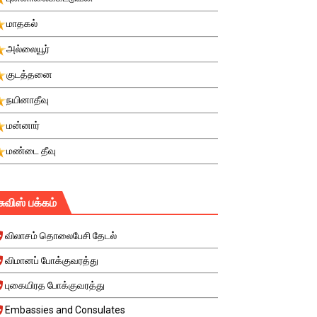
மாதகல்
அல்லையூர்
குடத்தனை
நயினாதீவு
மன்னார்
மண்டை தீவு
சுவிஸ் பக்கம்
விலாசம் தொலைபேசி தேடல்
விமானப் போக்குவரத்து
புகையிரத போக்குவரத்து
Embassies and Consulates