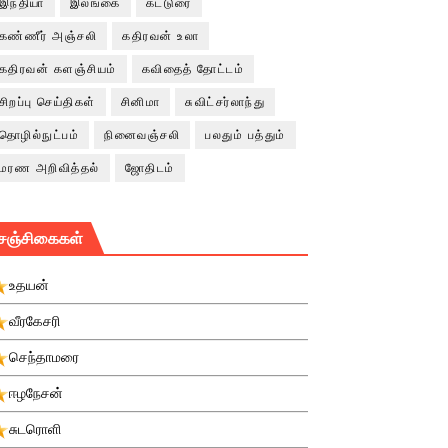
இந்தியா
இலங்கை
கட்டுரை
கண்ணீர் அஞ்சலி
கதிரவன் உலா
கதிரவன் களஞ்சியம்
கவிதைத் தோட்டம்
சிறப்பு செய்திகள்
சினிமா
சுவிட்சர்லாந்து
தொழில்நுட்பம்
நினைவஞ்சலி
பலதும் பத்தும்
மரண அறிவித்தல்
ஜோதிடம்
சஞ்சிகைகள்
உதயன்
வீரகேசரி
செந்தாமரை
ஈழநேசன்
சுடரொளி