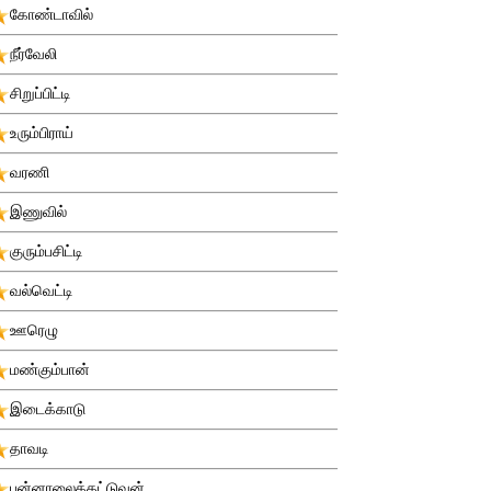
கோண்டாவில்
நீர்வேலி
சிறுப்பிட்டி
உரும்பிராய்
வரணி
இணுவில்
குரும்பசிட்டி
வல்வெட்டி
ஊரெழு
மண்கும்பான்
இடைக்காடு
தாவடி
புன்னாலைக்கட்டுவன்