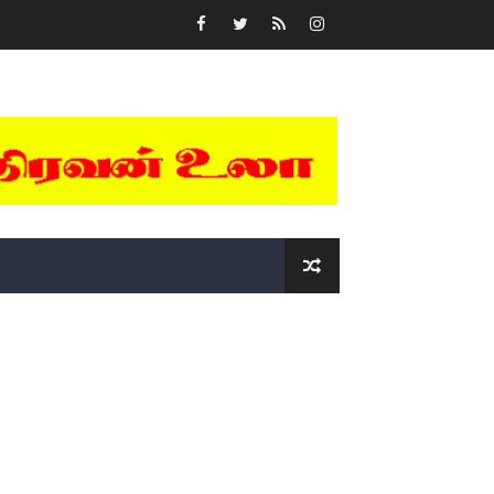
்….!!!!