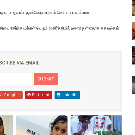
ிலும் தமிழின அழிப்பிற்கு நீதி கேட்டு நடைபெற்ற கவனயீர்ப்புப் போராட்
காதார பாதுகாப்பு முன்னேற்பாடுகள் செய்யப்படவுள்ளன.
்பு (படங்கள், விடியோ)
ுதியை சேர்ந்த மக்கள் பெரும் அதிர்ச்சியில் உறைந்துள்ளதாக தகவல்கள்
ொதுச் சபை கூட்டத்தில் இன்று உரை
வீடியோ)
்திலே அதிக காலெக்ஷன் செய்த திரைப்படம் ! எங்கு தெரியுமா?
SCRIBE VIA EMAIL
ை!
Google+
Pinterest
Linkedin