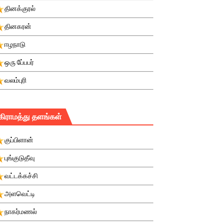
தினக்குரல்
தினகரன்
ஈழநாடு
ஒரு பே்பபர்
வலம்புரி
கிராமத்து தளங்கள்
குப்பிளான்
புங்குடுதீவு
வட்டக்கச்சி
அளவெட்டி
நாகர்மணல்