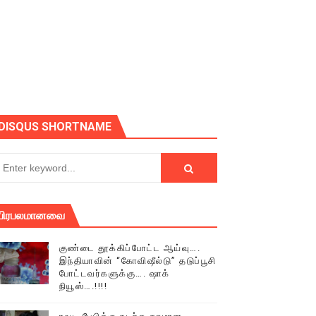
ோடு அழைக்கின்றோம்.
DISQUS SHORTNAME
பிரபலமானவை
குண்டை தூக்கிப்போட்ட ஆய்வு….
இந்தியாவின் “கோவிஷீல்டு” தடுப்பூசி
போட்டவர்களுக்கு…. ஷாக்
நியூஸ்….!!!!
் (செய்தியும்,படங்களும்..)