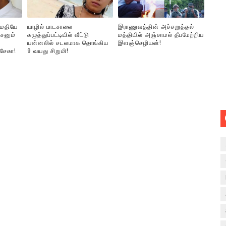
ுமதியே
யாழில் பாடசாலை
இராணுவத்தின் அச்சறுத்தல்
சனும்
கழுத்துப்பட்டியில் வீட்டு
மத்தியில் அஞ்சாமல் தீபமேற்றிய
யன்னலில் சடலமாக தொங்கிய
இளஞ்செழியன்!
்சேகா!
9 வயது சிறுமி!