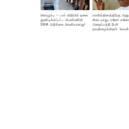
கொழும்பு – டாம் வீதியில் தலை
மாவீரர்தினத்திற்கு அன
துண்டிக்கப்பட்ட பெண்ணின்
கிடையாது; மனோ கணே
DNA அறிக்கை வௌியானது!
அதைப்பற்றி பேசி
தவறிழைக்கிறார்: பொன