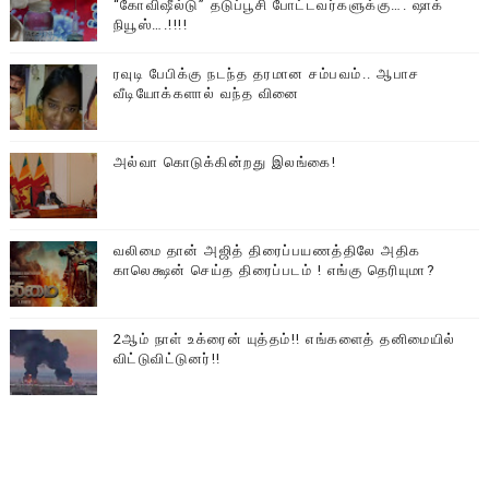
“கோவிஷீல்டு” தடுப்பூசி போட்டவர்களுக்கு…. ஷாக்
நியூஸ்….!!!!
ரவுடி பேபிக்கு நடந்த தரமான சம்பவம்.. ஆபாச
வீடியோக்களால் வந்த வினை
அல்வா கொடுக்கின்றது இலங்கை!
வலிமை தான் அஜித் திரைப்பயணத்திலே அதிக
காலெக்ஷன் செய்த திரைப்படம் ! எங்கு தெரியுமா?
2ஆம் நாள் உக்ரைன் யுத்தம்!! எங்களைத் தனிமையில்
விட்டுவிட்டுனர்!!