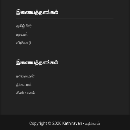
இணையத்தளங்கள்
தமிழ்மிரர்
உதயன்
வீரகேசரி
இணையத்தளங்கள்
மாலை மலர்
தினகரன்
சினி உலகம்
Copyright ©
2026
Kathiravan - கதிரவன்