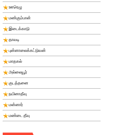
ஊரெழு
மண்கும்பான்
இடைக்காடு
தாவடி
புன்னாலைக்கட்டுவன்
மாதகல்
அல்லையூர்
குடத்தனை
நயினாதீவு
மன்னார்
மண்டை தீவு