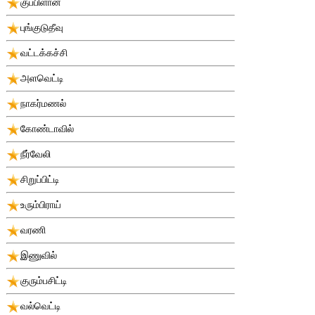
குப்பிளான்
புங்குடுதீவு
வட்டக்கச்சி
அளவெட்டி
நாகர்மணல்
கோண்டாவில்
நீர்வேலி
சிறுப்பிட்டி
உரும்பிராய்
வரணி
இணுவில்
குரும்பசிட்டி
வல்வெட்டி