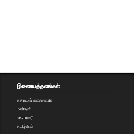
இணையத்தளங்கள்
கதிரவன் காணொளி
மனிதன்
லங்காஸ்ரீ
தமிழ்வின்