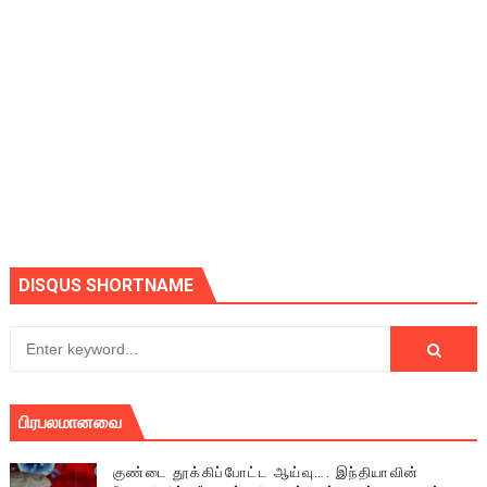
DISQUS SHORTNAME
பிரபலமானவை
குண்டை தூக்கிப்போட்ட ஆய்வு…. இந்தியாவின்