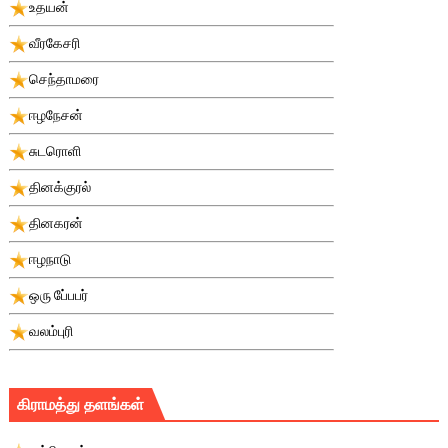
உதயன்
வீரகேசரி
செந்தாமரை
ஈழநேசன்
சுடரொளி
தினக்குரல்
தினகரன்
ஈழநாடு
ஒரு பே்பபர்
வலம்புரி
கிராமத்து தளங்கள்