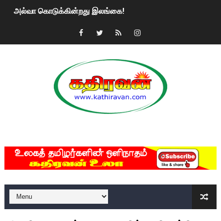
அல்வா கொடுக்கின்றது இலங்கை!
2ஆம் நாள் உக்ரைன் யுத்தம்!! எங்களைத் தனிமையில் விட்டுவிட்டுன
கதிரவன் வாசகர்களுக்கு இனிய பொங்கல் புத்தாண்டு நல்வாழ்த்
மகிந்த ராஜபக்சே பதவி விலக திட்டம்?
ரவுடி பேபிக்கு நடந்த தரமான சம்பவம்.. ஆபாச வீடியோக்களால் வ
காணாமல் போகும் பிள்ளையார்கள்!
MKRdezign
குண்டை தூக்கிப்போட்ட ஆய்வு…. இந்தியாவின் “கோவிஷீல்டு” தடுப
யாழில் தமிழின தலைவர் பிரபாகரனின் பிறந்தநாளை கொண்டாடிய
ஏர்போர்ட்டில் உதைத்த நபர் யார், என்ன நடந்தது?: உண்மையை ச
சீனா இலங்கையிடம் 8 மில்லியன் அமெரிக்க டொலர் நட்டஈடு கோர