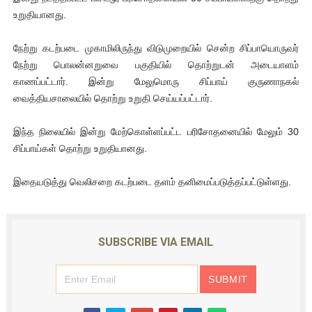
உறுதியானது.
ஐ.நா முன்றலில் சீரற்ற காலநிலையிலும் தமிழின அழிப்பிற்கு நீதி க
நேற்று கடற்படை முகாமிலிருந்து விடுமுறையில் சென்ற சிப்பாயொருவர்
இளையராஜா – கமல் அவசர சந்திப்பு (படங்கள், விடியோ)
நேற்று பொலன்னறுவை பகுதியில் தொற்றுடன் அடையாளம்
ஜனாதிபதி ஐக்கிய நாடுகளின் பொதுச் சபை கூட்டத்தில் இன்று 
காணப்பட்டார். இன்று மேலுமொரு சிப்பாய் குருணாநகல்
வைத்தியசாலையில் தொற்று உறுதி செய்யப்பட்டார்.
32 CM விநோத கன்றுக்குட்டி! (வீடியோ)
இந்த நிலையில் இன்று மேற்கொள்ளப்பட்ட பரிசோதனையில் மேலும் 30
வலிமை தான் அஜித் திரைப்பயணத்திலே அதிக காலெக்ஷன் செய்த த
சிப்பாய்கள் தொற்று உறுதியானது.
இதையடுத்து வெலிசறை கடற்படை தளம் தனிமைப்படுத்தப்பட்டுள்ளது.
SUBSCRIBE VIA EMAIL