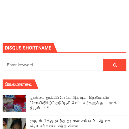
DISQUS SHORTNAME
பிரபலமானவை
குண்டை தூக்கிப்போட்ட ஆய்வு…. இந்தியாவின்
“கோவிஷீல்டு” தடுப்பூசி போட்டவர்களுக்கு…. ஷாக்
நியூஸ்….!!!!
ரவுடி பேபிக்கு நடந்த தரமான சம்பவம்.. ஆபாச
வீடியோக்களால் வந்த வினை