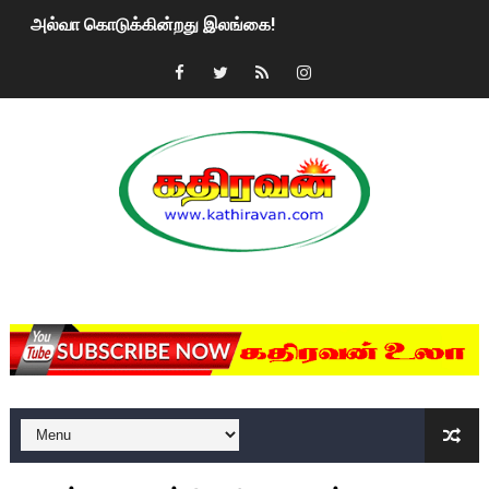
அல்வா கொடுக்கின்றது இலங்கை!
2ஆம் நாள் உக்ரைன் யுத்தம்!! எங்களைத் தனிமையில் விட்டுவிட்டுன
கதிரவன் வாசகர்களுக்கு இனிய பொங்கல் புத்தாண்டு நல்வாழ்த்
மகிந்த ராஜபக்சே பதவி விலக திட்டம்?
ரவுடி பேபிக்கு நடந்த தரமான சம்பவம்.. ஆபாச வீடியோக்களால் வ
காணாமல் போகும் பிள்ளையார்கள்!
MKRdezign
குண்டை தூக்கிப்போட்ட ஆய்வு…. இந்தியாவின் “கோவிஷீல்டு” தடுப
யாழில் தமிழின தலைவர் பிரபாகரனின் பிறந்தநாளை கொண்டாடிய
ஏர்போர்ட்டில் உதைத்த நபர் யார், என்ன நடந்தது?: உண்மையை ச
சீனா இலங்கையிடம் 8 மில்லியன் அமெரிக்க டொலர் நட்டஈடு கோர