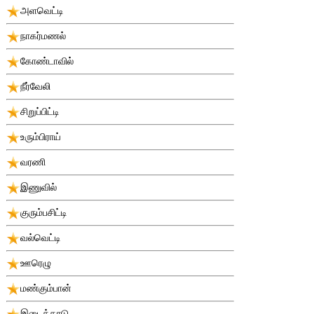
அளவெட்டி
நாகர்மணல்
கோண்டாவில்
நீர்வேலி
சிறுப்பிட்டி
உரும்பிராய்
வரணி
இணுவில்
குரும்பசிட்டி
வல்வெட்டி
ஊரெழு
மண்கும்பான்
இடைக்காடு