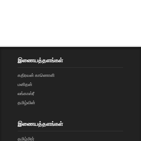
இணையத்தளங்கள்
கதிரவன் காணொளி
மனிதன்
லங்காஸ்ரீ
தமிழ்வின்
இணையத்தளங்கள்
தமிழ்மிரர்