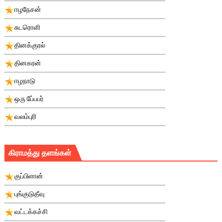
ஈழநேசன்
சுடரொளி
தினக்குரல்
தினகரன்
ஈழநாடு
ஒரு பே்பபர்
வலம்புரி
கிராமத்து தளங்கள்
குப்பிளான்
புங்குடுதீவு
வட்டக்கச்சி