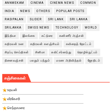
ANNMEKAM
CINEMA
CINEMA NEWS
COMMON
INDIA
NEWS
OTHERS
POPULAR POSTS
RASIPALAN
SLIDER
SRI LANK
SRI LANKA
SRILANKA
SWISS NEWS
TECHNOLOGY
WORLD
இந்தியா
இலங்கை
கட்டுரை
கண்ணீர் அஞ்சலி
கதிரவன் உலா
கதிரவன் களஞ்சியம்
கவிதைத் தோட்டம்
சிறப்பு செய்திகள்
சினிமா
சுவிட்சர்லாந்து
தொழில்நுட்பம்
நினைவஞ்சலி
பலதும் பத்தும்
மரண அறிவித்தல்
ஜோதிடம்
சஞ்சிகைகள்
உதயன்
வீரகேசரி
செந்தாமரை