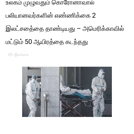
உலகம் முழுவதும் கொரோனாவால்
01/11/2021 Scotland ல் நடைபெறும் கண்டனப் போராட்டத்திற
பலியானவர்களின் எண்ணிக்கை 2
பாலச்சந்திரன் மற்றும் தன்னிடம் படித்த மாணவர்கள் தொடர்பில் ந
இலட்சதை்தை தாண்டியது – அமெரிக்காவில்
பிரிட்டனால் கடத்தப்படும் நிலையில் இலங்கைத் தமிழ் குடும்பம்!!
மட்டும் 50 ஆயிரத்தை கடந்தது
வர்ராரு...வர்ராரு... அண்ணாத்த : ரஜினிக்காக இலங்கை பாடலாசிர
இலங்கை
கைது செய்யப்பட்ட இளைஞன் உயிரிழப்பு - கொதித்தெழுந்த பிரத
தடுப்பூசியை பெற்றுக் கொள்ளக் கூடிய இடங்கள்...
சிறுமியை பாலியல் வன்கொடுமை செய்த முதியவருக்கு வழங்கப
பிரபல நடிகை தூக்கிட்டு தற்கொலை!
வடிவேலுவுக்கு நீதிமன்றம் விதித்துள்ள அதிரடி உத்தரவு!
தியாகதீபம் லெப்.கேணல் திலீபன், கேணல் சங்கர் ஆகியோரின் நினை