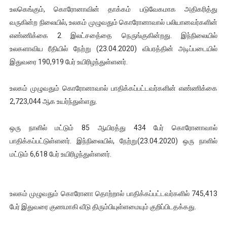
உலகெங்கும், கொரோனாவின் தாக்கம் படுவேகமாக அதிகரித்து
ஐ.நா முன்றலில் சீரற்ற காலநிலையிலும் தமிழின அழிப்பிற்கு நீதி க
வருகின்ற நிலையில், உலகம் முழுவதும் கொரோனாவால் பலியானவர்களின்
எண்ணிக்கை 2 இலட்சதை்தை நெருங்குகின்றது. இந்நிலையில்
இளையராஜா – கமல் அவசர சந்திப்பு (படங்கள், விடியோ)
உலகளாவிய ரீதியில் நேற்று (23.04.2020) விபரத்தின் அடிப்படையில்
ஜனாதிபதி ஐக்கிய நாடுகளின் பொதுச் சபை கூட்டத்தில் இன்று 
இதுவரை 190,919 பேர் உயிரிழந்துள்ளனர்.
32 CM விநோத கன்றுக்குட்டி! (வீடியோ)
உலகம் முழுவதும் கொரோனாவால் பாதிக்கப்பட்டவர்களின் எண்ணிக்கை
2,723,044 ஆக உயர்ந்துள்ளது.
வலிமை தான் அஜித் திரைப்பயணத்திலே அதிக காலெக்ஷன் செய்த த
ஒரு நாளில் மட்டும் 85 ஆயிரத்து 434 பேர் கொரோனாவால்
பாதிக்கப்பட்டுள்ளனர். இந்நிலையில், நேற்று(23.04.2020) ஒரு நாளில்
மட்டும் 6,618 பேர் உயிரிழந்துள்ளனர்.
உலகம் முழுவதும் கொரோனா தொற்றால் பாதிக்கப்பட்டவர்களில் 745,413
பேர் இதுவரை குணமாகி வீடு திரும்பியுள்ளமையும் குறிப்பிடதக்கது.