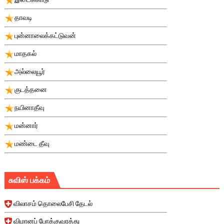
தாவடி
புன்னாலைக்கட்டுவன்
மாதகல்
அல்லையூர்
குடத்தனை
நயினாதீவு
மன்னார்
மண்டை தீவு
சுவிஸ் பக்கம்
விலாசம் தொலைபேசி தேடல்
விமானப் போக்குவரத்து