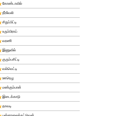
கோண்டாவில்
நீர்வேலி
சிறுப்பிட்டி
உரும்பிராய்
வரணி
இணுவில்
குரும்பசிட்டி
வல்வெட்டி
ஊரெழு
மண்கும்பான்
இடைக்காடு
தாவடி
புன்னாலைக்கட்டுவன்