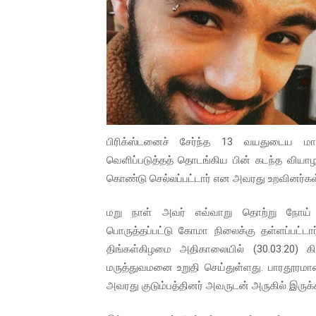
01/11/2021 Scotland ல் நடை
பாலச்சந்திரன் மற்றும் தன்னிடம
பிரிட்டனால் கடத்தப்படும் நிலை
வர்ராரு...வர்ராரு... அண்ணாத்த
பிரிக்ஸ்டனைச் சேர்ந்த 13 வயதுடைய
கைது செய்யப்பட்ட இளைஞன் உயி
வெளிப்படுத்தத் தொடங்கிய பின் கடந்த வியாழக
தடுப்பூசியை பெற்றுக் கொள்ளக்
கொண்டு செல்லப்பட்டார் என அவரது உறவினர்கள்
சிறுமியை பாலியல் வன்கொடும
மறு நாள் அவர் எவ்வாறு தொற்று நோய் பரி
பொருத்தப்பட்டு கோமா நிலைக்கு தள்ளப்பட்டார்
பிரபல நடிகை தூக்கிட்டு தற்க
திங்கள்கிழமை அதிகாலையில் (30.03.20) 
மருத்துவமனை உறுதி செய்துள்ளது. பாரதூர
வடிவேலுவுக்கு நீதிமன்றம் விதித
அவரது குடும்பத்தினர் அவருடன் அருகில் இருக
தியாகதீபம் லெப்.கேணல் திலீபன