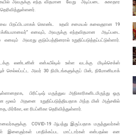
யவகையில் அவருக்கு எந்த விதமான வேறு அடிப்படை சுகாதார
ிலும் தமிழின அழிப்பிற்கு நீதி கேட்டு நடைபெற்ற கவனயீர்ப்புப் போராட்
தெரிவித்துள்ளனர்.
்பு (படங்கள், விடியோ)
ோவை பிறப்பிடமாகக் கொண்ட உதவி சமையல் கலைஞரான 19
க்கியமானவர்” எனவும், அவருக்கு எந்தவிதமான அடிப்படை
ொதுச் சபை கூட்டத்தில் இன்று உரை
 எனவும் அவரது குடும்பத்தினரால் உறுதிப்படுத்தப்பட்டுள்ளார்.
வீடியோ)
்திலே அதிக காலெக்ஷன் செய்த திரைப்படம் ! எங்கு தெரியுமா?
்கு லண்டனின் என்ஃபீல்டில் உள்ள வடக்கு மிடில்செக்ஸ்
் செல்லப்பட்ட அவர் 30 நிமிடங்களுக்குப் பின், நிமோனியாக்
ளானதாக, பிரிட்டிஷ் மருத்துவ அதிகாரிகளிடமிருந்து ஒரு
தனை மூலம் அதனை உறுதிப்படுத்தியதாக அந்த மின் அஞ்சலில்
ை, மிர்கோ, லா ரிபப்ளிகா தெரிவித்துள்ளார்.
தானவர்களுக்கு COVID-19 ஆபத்து இருப்பதாக மருத்துவர்கள்
ள் இளைஞர்கள் பாதிக்கப்பட மாட்டார்கள் என்பதல்ல என