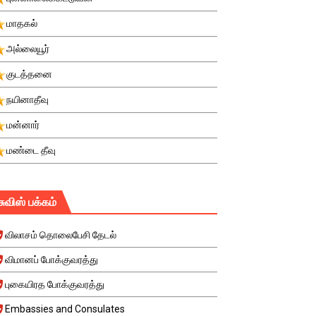
மாதகல்
அல்லையூர்
குடத்தனை
நயினாதீவு
மன்னார்
மண்டை தீவு
சுவிஸ் பக்கம்
விலாசம் தொலைபேசி தேடல்
விமானப் போக்குவரத்து
புகையிரத போக்குவரத்து
Embassies and Consulates