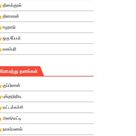
தினக்குரல்
தினகரன்
ஈழநாடு
ஒரு பே்பபர்
வலம்புரி
கிராமத்து தளங்கள்
குப்பிளான்
புங்குடுதீவு
வட்டக்கச்சி
அளவெட்டி
நாகர்மணல்