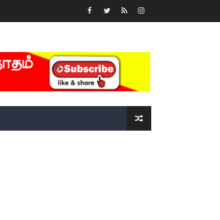
்….!!!!