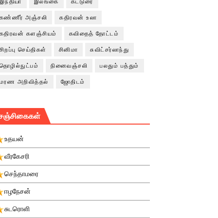
இந்தியா
இலங்கை
கட்டுரை
கண்ணீர் அஞ்சலி
கதிரவன் உலா
கதிரவன் களஞ்சியம்
கவிதைத் தோட்டம்
சிறப்பு செய்திகள்
சினிமா
சுவிட்சர்லாந்து
தொழில்நுட்பம்
நினைவஞ்சலி
பலதும் பத்தும்
மரண அறிவித்தல்
ஜோதிடம்
சஞ்சிகைகள்
உதயன்
வீரகேசரி
செந்தாமரை
ஈழநேசன்
சுடரொளி