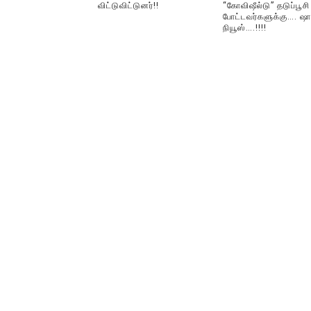
விட்டுவிட்டுனர்!!
“கோவிஷீல்டு” தடுப்பூசி
போட்டவர்களுக்கு…. ஷா
நியூஸ்….!!!!