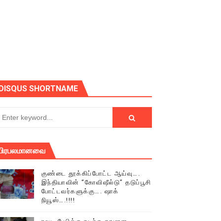
ோடு அழைக்கின்றோம்.
DISQUS SHORTNAME
பிரபலமானவை
குண்டை தூக்கிப்போட்ட ஆய்வு….
இந்தியாவின் “கோவிஷீல்டு” தடுப்பூசி
போட்டவர்களுக்கு…. ஷாக்
நியூஸ்….!!!!
் (செய்தியும்,படங்களும்..)