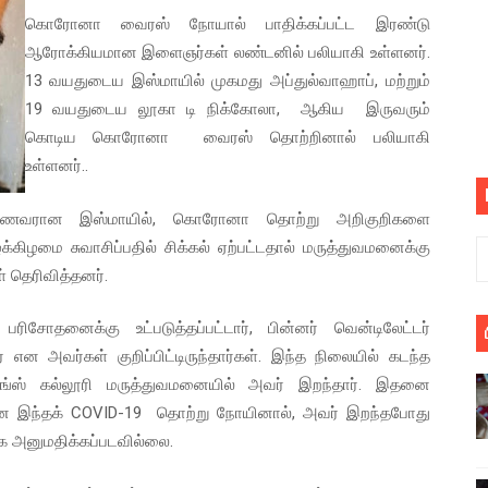
கொரோனா வைரஸ் நோயால் பாதிக்கப்பட்ட இரண்டு
பெறும் கண்டனப் போராட்டத்திற்கு கலந்துகொள்ளுமாறு அன்புரிமைய
ஆரோக்கியமான இளைஞர்கள் லண்டனில் பலியாகி உள்ளனர்.
் படித்த மாணவர்கள் தொடர்பில் நாடாளுமன்றத்தில் பகிரங்க கேள்வி
13 வயதுடைய இஸ்மாயில் முகமது அப்துல்வாஹாப், மற்றும்
19 வயதுடைய லூகா டி நிக்கோலா, ஆகிய இருவரும்
யில் இலங்கைத் தமிழ் குடும்பம்!! நடந்தது என்ன
கொடிய கொரோனா வைரஸ் தொற்றினால் பலியாகி
உள்ளனர்..
 : ரஜினிக்காக இலங்கை பாடலாசிரியர் வெளியிட்ட...
 மாணவரான இஸ்மாயில், கொரோனா தொற்று அறிகுறிகளை
ரிழப்பு - கொதித்தெழுந்த பிரதேசவாசிகள்!
்கிழமை சுவாசிப்பதில் சிக்கல் ஏற்பட்டதால் மருத்துவமனைக்கு
 கூடிய இடங்கள்...
 தெரிவித்தனர்.
ை செய்த முதியவருக்கு வழங்கப்பட்ட தண்டனை
சோதனைக்கு உட்படுத்தப்பட்டார், பின்னர் வென்டிலேட்டர்
 என அவர்கள் குறிப்பிட்டிருந்தார்கள். இந்த நிலையில் கடந்த
ொலை!
கிங்ஸ் கல்லூரி மருத்துவமனையில் அவர் இறந்தார். இதனை
மான இந்தக் COVID-19 தொற்று நோயினால், அவர் இறந்தபோது
்துள்ள அதிரடி உத்தரவு!
்க அனுமதிக்கப்படவில்லை.
், கேணல் சங்கர் ஆகியோரின் நினைவெழுச்சி நாள் - 26.09.2021 சுவிஸ