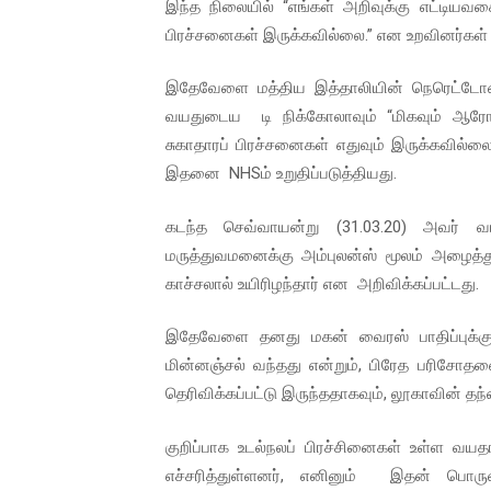
இந்த நிலையில் “எங்கள் அறிவுக்கு எட்டி
ஐ.நா முன்றலில் சீரற்ற காலநிலைய
பிரச்சனைகள் இருக்கவில்லை.” என உறவினர்கள் 
இளையராஜா – கமல் அவசர சந்திப
இதேவேளை மத்திய இத்தாலியின் நெரெட்ட
வயதுடைய டி நிக்கோலாவும் “மிகவும் ஆரோ
ஜனாதிபதி ஐக்கிய நாடுகளின் ப
சுகாதாரப் பிரச்சனைகள் எதுவும் இருக்கவில்லை
இதனை NHSம் உறுதிப்படுத்தியது.
32 CM விநோத கன்றுக்குட்டி! (
வலிமை தான் அஜித் திரைப்பயணத
கடந்த செவ்வாயன்று (31.03.20) அவர் வடக
மருத்துவமனைக்கு அம்புலன்ஸ் மூலம் அழைத்துச
காச்சலால் உயிரிழந்தார் என அறிவிக்கப்பட்டது.
இதேவேளை தனது மகன் வைரஸ் பாதிப்புக்குள்
மின்னஞ்சல் வந்தது என்றும், பிரேத பரிசோ
தெரிவிக்கப்பட்டு இருந்ததாகவும், லூகாவின் தந்த
குறிப்பாக உடல்நலப் பிரச்சினைகள் உள்ள வய
எச்சரித்துள்ளனர், எனினும் இதன் பொரு