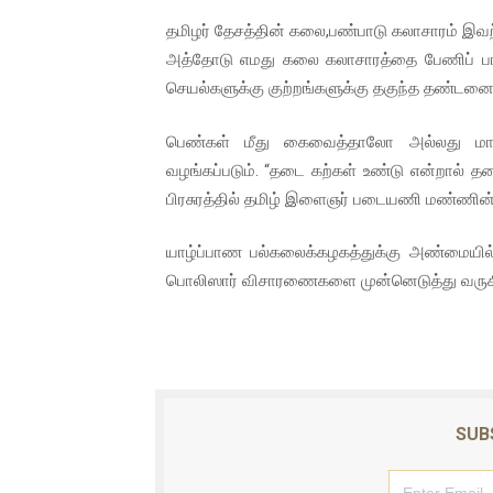
ஐ.நா முன்றலில் சீரற்ற காலநிலைய
தமிழர் தேசத்தின் கலை,பண்பாடு கலாசாரம் இவற்
அத்தோடு எமது கலை கலாசாரத்தை பேணிப் பா
இளையராஜா – கமல் அவசர சந்திப
செயல்களுக்கு குற்றங்களுக்கு தகுந்த தண்டனை 
ஜனாதிபதி ஐக்கிய நாடுகளின் ப
பெண்கள் மீது கைவைத்தாலோ அல்லது மா
வழங்கப்படும். “தடை கற்கள் உண்டு என்றால் தட
32 CM விநோத கன்றுக்குட்டி! (
பிரசுரத்தில் தமிழ் இளைஞர் படையணி மண்ணின் ம
வலிமை தான் அஜித் திரைப்பயணத
யாழ்ப்பாண பல்கலைக்கழகத்துக்கு அண்மையில்
பொலிஸார் விசாரணைகளை முன்னெடுத்து வருகி
SUB