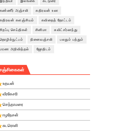
இந்தியா
இலங்கை
கட்டுரை
கண்ணீர் அஞ்சலி
கதிரவன் உலா
கதிரவன் களஞ்சியம்
கவிதைத் தோட்டம்
சிறப்பு செய்திகள்
சினிமா
சுவிட்சர்லாந்து
தொழில்நுட்பம்
நினைவஞ்சலி
பலதும் பத்தும்
மரண அறிவித்தல்
ஜோதிடம்
சஞ்சிகைகள்
உதயன்
வீரகேசரி
செந்தாமரை
ஈழநேசன்
சுடரொளி