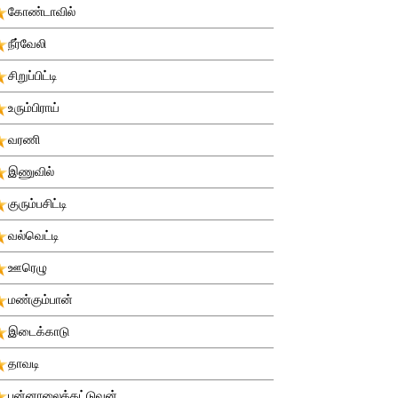
கோண்டாவில்
நீர்வேலி
சிறுப்பிட்டி
உரும்பிராய்
வரணி
இணுவில்
குரும்பசிட்டி
வல்வெட்டி
ஊரெழு
மண்கும்பான்
இடைக்காடு
தாவடி
புன்னாலைக்கட்டுவன்