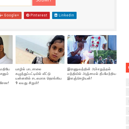
Google+
Pinterest
Linkedin
ுமதியே
யாழில் பாடசாலை
இராணுவத்தின் அச்சறுத்தல்
சனும்
கழுத்துப்பட்டியில் வீட்டு
மத்தியில் அஞ்சாமல் தீபமேற்றிய
யன்னலில் சடலமாக தொங்கிய
இளஞ்செழியன்!
்சேகா!
9 வயது சிறுமி!