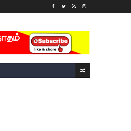
்….!!!!