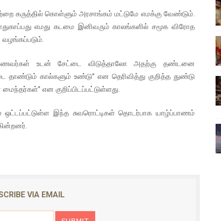
ிலும் தமிழின அழிப்பிற்கு நீதி கேட்டு நடைபெற்ற கவனயீர்ப்புப் போராட்
றை கருத்தில் கொள்ளும் அரசாங்கம் மட்டுமே எமக்கு வேண்டும்.
துகாப்பது எமது கடமை இனிவரும் காலங்களில் சமூக விரோத
்பு (படங்கள், விடியோ)
வழங்கப்படும்.
ொதுச் சபை கூட்டத்தில் இன்று உரை
ணவர்கள் உடன் சேட்டை விடுத்தாலோ அதற்கு தண்டனை
ை தாண்டும் கால்களும் உண்டு” என தெரிவித்து குறித்த துண்டு
வீடியோ)
ைந்தர்கள்” என குறிப்பிடப்பட்டுள்ளது.
்திலே அதிக காலெக்ஷன் செய்த திரைப்படம் ! எங்கு தெரியுமா?
 ஒட்டப்பட்டுள்ள இந்த சுவரொட்டிகள் தொடர்பாக யாழ்ப்பாணம்
ன்றனர்.
SCRIBE VIA EMAIL