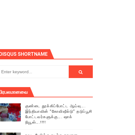
ோடு அழைக்கின்றோம்.
DISQUS SHORTNAME
பிரபலமானவை
குண்டை தூக்கிப்போட்ட ஆய்வு….
இந்தியாவின் “கோவிஷீல்டு” தடுப்பூசி
போட்டவர்களுக்கு…. ஷாக்
நியூஸ்….!!!!
் (செய்தியும்,படங்களும்..)