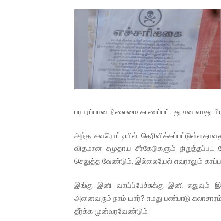
01/11/2021 Scotland ல் நடை
பாலச்சந்திரன் மற்றும் தன்னிடம
பிரிட்டனால் கடத்தப்படும் நிலை
வர்ராரு...வர்ராரு... அண்ணாத்த
கைது செய்யப்பட்ட இளைஞன் உயி
பரபரப்பான நிலைமை காணப்பட்டது என எமது பிராந
தடுப்பூசியை பெற்றுக் கொள்ளக்
அந்த சுவரொட்டியில் தெரிவிக்கப்பட்டுள்ளதாவ
சிறுமியை பாலியல் வன்கொடும
விதமான சமுதாய சீர்கேடுகளும் நிறுத்தப்ப
செலுத்த வேண்டும். இல்லையேல் எவராலும் காப்பா
பிரபல நடிகை தூக்கிட்டு தற்க
இங்கு இனி வாய்ப்பேச்சுக்கு இனி எதுவும்
வடிவேலுவுக்கு நீதிமன்றம் விதித
அனைவரும் நாம் யார்? எமது பண்பாடு கலாசாரம்
தீர்க்க முன்வரவேண்டும்.
தியாகதீபம் லெப்.கேணல் திலீபன