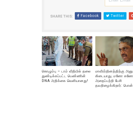
Facebook
Twitter
SHARE THIS:
கொழும்பு – டாம் வீதியில் தலை
மாவீரர்தினத்திற்கு அன
துண்டிக்கப்பட்ட பெண்ணின்
கிடையாது; மனோ கணே
DNA அறிக்கை வௌியானது!
அதைப்பற்றி பேசி
தவறிழைக்கிறார்: பொன