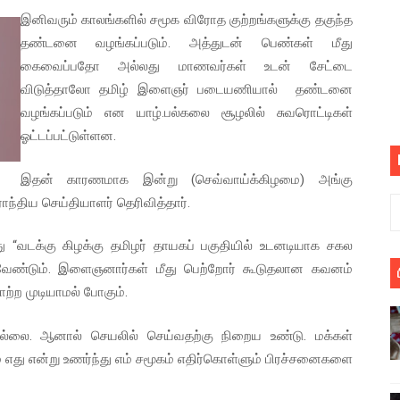
இனிவரும் காலங்களில் சமூக விரோத குற்றங்களுக்கு தகுந்த
பெறும் கண்டனப் போராட்டத்திற்கு கலந்துகொள்ளுமாறு அன்புரிமைய
தண்டனை வழங்கப்படும். அத்துடன் பெண்கள் மீது
் படித்த மாணவர்கள் தொடர்பில் நாடாளுமன்றத்தில் பகிரங்க கேள்வி
கைவைப்பதோ அல்லது மாணவர்கள் உடன் சேட்டை
விடுத்தாலோ தமிழ் இளைஞர் படையணியால் தண்டனை
யில் இலங்கைத் தமிழ் குடும்பம்!! நடந்தது என்ன
வழங்கப்படும் என யாழ்.பல்கலை சூழலில் சுவரொட்டிகள்
ஓட்டப்பட்டுள்ளன.
 : ரஜினிக்காக இலங்கை பாடலாசிரியர் வெளியிட்ட...
இதன் காரணமாக இன்று (செவ்வாய்க்கிழமை) அங்கு
ரிழப்பு - கொதித்தெழுந்த பிரதேசவாசிகள்!
்திய செய்தியாளர் தெரிவித்தார்.
 கூடிய இடங்கள்...
து “வடக்கு கிழக்கு தமிழர் தாயகப் பகுதியில் உடனடியாக சகல
ை செய்த முதியவருக்கு வழங்கப்பட்ட தண்டனை
ட வேண்டும். இளைஞனார்கள் மீது பெற்றோர் கூடுதலான கவனம்
ற்ற முடியாமல் போகும்.
ொலை!
 இல்லை. ஆனால் செயலில் செய்வதற்கு நிறைய உண்டு. மக்கள்
்துள்ள அதிரடி உத்தரவு!
 எது என்று உணர்ந்து எம் சமூகம் எதிர்கொள்ளும் பிரச்சனைகளை
், கேணல் சங்கர் ஆகியோரின் நினைவெழுச்சி நாள் - 26.09.2021 சுவிஸ