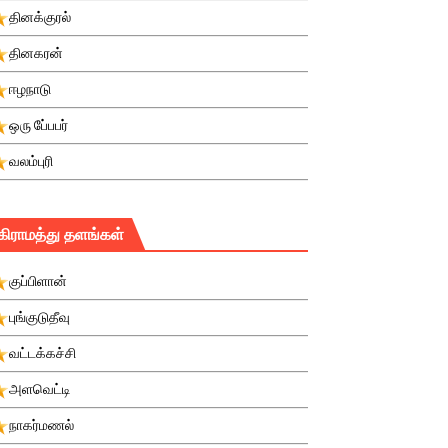
தினக்குரல்
தினகரன்
ஈழநாடு
ஒரு பே்பபர்
வலம்புரி
கிராமத்து தளங்கள்
குப்பிளான்
புங்குடுதீவு
வட்டக்கச்சி
அளவெட்டி
நாகர்மணல்