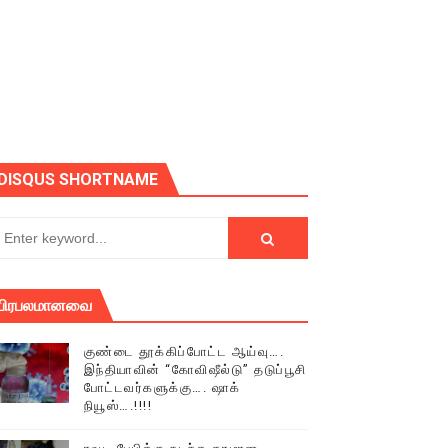
ோடு அழைக்கின்றோம்.
DISQUS SHORTNAME
பிரபலமானவை
குண்டை தூக்கிப்போட்ட ஆய்வு….
இந்தியாவின் “கோவிஷீல்டு” தடுப்பூசி
போட்டவர்களுக்கு…. ஷாக்
நியூஸ்….!!!!
் (செய்தியும்,படங்களும்..)