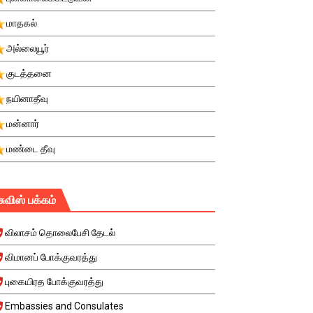
மாதகல்
அல்லையூர்
குடத்தனை
நயினாதீவு
மன்னார்
மண்டை தீவு
சுவிஸ் பக்கம்
விலாசம் தொலைபேசி தேடல்
விமானப் போக்குவரத்து
புகையிரத போக்குவரத்து
Embassies and Consulates