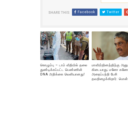
ஐ.நா முன்றலில் சீரற்ற காலநிலைய
Facebook
Twitter
SHARE THIS:
இளையராஜா – கமல் அவசர சந்திப
ஜனாதிபதி ஐக்கிய நாடுகளின் ப
32 CM விநோத கன்றுக்குட்டி! (
வலிமை தான் அஜித் திரைப்பயணத
கொழும்பு – டாம் வீதியில் தலை
மாவீரர்தினத்திற்கு அன
துண்டிக்கப்பட்ட பெண்ணின்
கிடையாது; மனோ கணே
DNA அறிக்கை வௌியானது!
அதைப்பற்றி பேசி
தவறிழைக்கிறார்: பொன