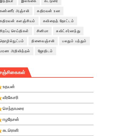
இந்தியா
இலங்கை
கட்டுரை
கண்ணீர் அஞ்சலி
கதிரவன் உலா
கதிரவன் களஞ்சியம்
கவிதைத் தோட்டம்
சிறப்பு செய்திகள்
சினிமா
சுவிட்சர்லாந்து
தொழில்நுட்பம்
நினைவஞ்சலி
பலதும் பத்தும்
மரண அறிவித்தல்
ஜோதிடம்
சஞ்சிகைகள்
உதயன்
வீரகேசரி
செந்தாமரை
ஈழநேசன்
சுடரொளி