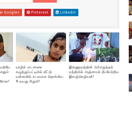
ிலும் தமிழின அழிப்பிற்கு நீதி கேட்டு நடைபெற்ற கவனயீர்ப்புப் போராட்
Google+
Pinterest
Linkedin
்பு (படங்கள், விடியோ)
ொதுச் சபை கூட்டத்தில் இன்று உரை
வீடியோ)
்திலே அதிக காலெக்ஷன் செய்த திரைப்படம் ! எங்கு தெரியுமா?
ுமதியே
யாழில் பாடசாலை
இராணுவத்தின் அச்சறுத்தல்
சனும்
கழுத்துப்பட்டியில் வீட்டு
மத்தியில் அஞ்சாமல் தீபமேற்றிய
யன்னலில் சடலமாக தொங்கிய
இளஞ்செழியன்!
்சேகா!
9 வயது சிறுமி!