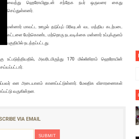
வைத்து ஹெரோயினுடன் சந்தேக நபர் ஒருவரை கைது
பெறும் கண்டனப் போராட்டத்திற்கு கலந்துகொள்ளுமாறு அன்புரிமைய
செய்துள்ளனர்.
் படித்த மாணவர்கள் தொடர்பில் நாடாளுமன்றத்தில் பகிரங்க கேள்வி
மன்னார் மாவட்ட ஊழல் தடுப்புப் பிரிவுடன் வட மத்திய கடற்படை
கட்டளை மேற்கொண்ட மற்றொரு நடவடிக்கை மன்னார் உப்புக்குளம்
யில் இலங்கைத் தமிழ் குடும்பம்!! நடந்தது என்ன
பகுதியில் நடத்தப்பட்டது.
 : ரஜினிக்காக இலங்கை பாடலாசிரியர் வெளியிட்ட...
ட்படுத்தியதில், அவரிடமிருந்து 170 மில்லிகிராம் ஹெரோயின்
ரிழப்பு - கொதித்தெழுந்த பிரதேசவாசிகள்!
ய்யப்பட்டார்.
 கூடிய இடங்கள்...
வசிப்பவர் என அடையாளம் காணப்பட்டுள்ளார். மேலதிக விசாரணைகள்
ை செய்த முதியவருக்கு வழங்கப்பட்ட தண்டனை
ளப்பட்டு வருகின்றன.
ொலை!
SCRIBE VIA EMAIL
்துள்ள அதிரடி உத்தரவு!
், கேணல் சங்கர் ஆகியோரின் நினைவெழுச்சி நாள் - 26.09.2021 சுவிஸ