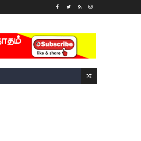
்….!!!!