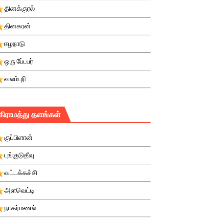
தினக்குரல்
தினகரன்
ஈழநாடு
ஒரு பே்பபர்
வலம்புரி
கிராமத்து தளங்கள்
குப்பிளான்
புங்குடுதீவு
வட்டக்கச்சி
அளவெட்டி
நாகர்மணல்