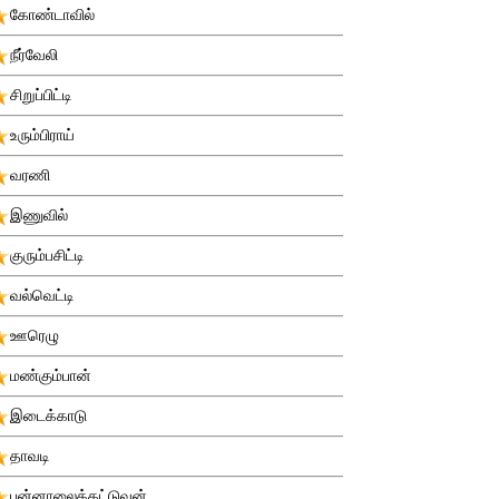
கோண்டாவில்
நீர்வேலி
சிறுப்பிட்டி
உரும்பிராய்
வரணி
இணுவில்
குரும்பசிட்டி
வல்வெட்டி
ஊரெழு
மண்கும்பான்
இடைக்காடு
தாவடி
புன்னாலைக்கட்டுவன்