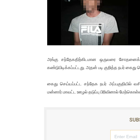
01/11/2021 Scotland ல் நடை
பாலச்சந்திரன் மற்றும் தன்னிடம
பிரிட்டனால் கடத்தப்படும் நிலை
வர்ராரு...வர்ராரு... அண்ணாத்த
அங்கு சந்தேகதிற்கிடமான ஒருவரை சோதனைக்கு உ
கைது செய்யப்பட்ட இளைஞன் உயி
கண்டுபிடிக்கப்பட்டது. அதன் படி குறித்த நபர் கைது செ
தடுப்பூசியை பெற்றுக் கொள்ளக்
கைது செய்யப்பட்ட சந்தேக நபர் அப்பகுதியில் 
சிறுமியை பாலியல் வன்கொடும
மன்னார் மாவட்ட ஊழல் தடுப்பு பிரிவினால் மேற்கொள்
பிரபல நடிகை தூக்கிட்டு தற்க
SUB
வடிவேலுவுக்கு நீதிமன்றம் விதித
தியாகதீபம் லெப்.கேணல் திலீபன