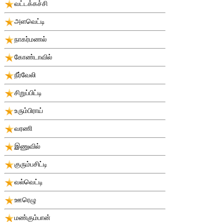
வட்டக்கச்சி
அளவெட்டி
நாகர்மணல்
கோண்டாவில்
நீர்வேலி
சிறுப்பிட்டி
உரும்பிராய்
வரணி
இணுவில்
குரும்பசிட்டி
வல்வெட்டி
ஊரெழு
மண்கும்பான்