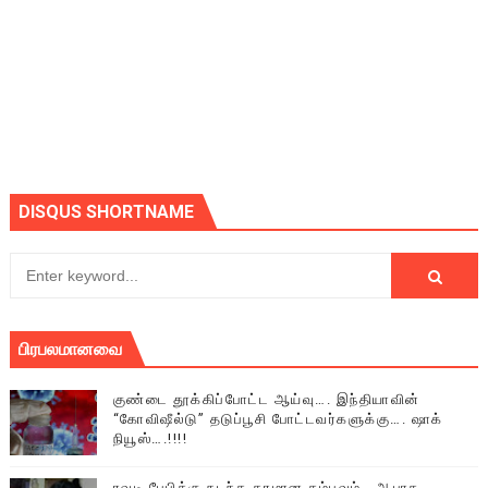
DISQUS SHORTNAME
பிரபலமானவை
குண்டை தூக்கிப்போட்ட ஆய்வு…. இந்தியாவின்
“கோவிஷீல்டு” தடுப்பூசி போட்டவர்களுக்கு…. ஷாக்
நியூஸ்….!!!!
ரவுடி பேபிக்கு நடந்த தரமான சம்பவம்.. ஆபாச