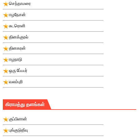
செந்தாமரை
ஈழநேசன்
சுடரொளி
தினக்குரல்
தினகரன்
ஈழநாடு
ஒரு பே்பபர்
வலம்புரி
கிராமத்து தளங்கள்
குப்பிளான்
புங்குடுதீவு