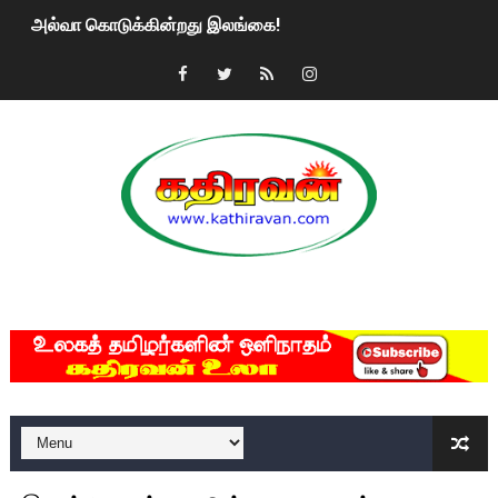
அல்வா கொடுக்கின்றது இலங்கை!
2ஆம் நாள் உக்ரைன் யுத்தம்!! எங்களைத் தனிமையில் விட்டுவிட்டுன
கதிரவன் வாசகர்களுக்கு இனிய பொங்கல் புத்தாண்டு நல்வாழ்த்
மகிந்த ராஜபக்சே பதவி விலக திட்டம்?
ரவுடி பேபிக்கு நடந்த தரமான சம்பவம்.. ஆபாச வீடியோக்களால் வ
காணாமல் போகும் பிள்ளையார்கள்!
MKRdezign
குண்டை தூக்கிப்போட்ட ஆய்வு…. இந்தியாவின் “கோவிஷீல்டு” தடுப
யாழில் தமிழின தலைவர் பிரபாகரனின் பிறந்தநாளை கொண்டாடிய
ஏர்போர்ட்டில் உதைத்த நபர் யார், என்ன நடந்தது?: உண்மையை ச
சீனா இலங்கையிடம் 8 மில்லியன் அமெரிக்க டொலர் நட்டஈடு கோர