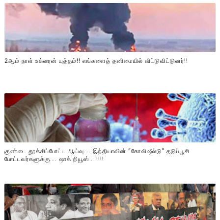
2ஆம் நாள் உக்ரைன் யுத்தம்!! எங்களைத் தனிமையில் விட்டுவிட்டுனர்!!
குண்டை தூக்கிப்போட்ட ஆய்வு…. இந்தியாவின் “கோவிஷீல்டு” தடுப்பூசி
போட்டவர்களுக்கு…. ஷாக் நியூஸ்….!!!!