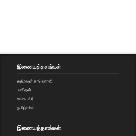
இணையத்தளங்கள்
கதிரவன் காணொளி
மனிதன்
லங்காஸ்ரீ
தமிழ்வின்
இணையத்தளங்கள்