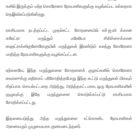
களில் இருக்கும் மற்ற கொரோனா நோயாளிகளுக்கு வழங்கப்பட உள்ளதாக
ஐ.நா முன்றலில் சீரற்ற காலநிலையிலும் தமிழின அழிப்பிற்கு நீதி க
தெஇவிகப்படுகின்றது.
இளையராஜா – கமல் அவசர சந்திப்பு (படங்கள், விடியோ)
ரகசியமாக நடத்தப்பட்ட முதல்கட்ட சோதனையில் எச்.ஐ.வி க்கான
ஜனாதிபதி ஐக்கிய நாடுகளின் பொதுச் சபை கூட்டத்தில் இன்று 
கலேட்ரா மருந்தும் மலேரியா சிகிச்சைக்கான
ஹைட்ராக்ஸிகுளோரோகுயின் மருந்துகள் இரண்டும் கலந்து கோரோனா
32 CM விநோத கன்றுக்குட்டி! (வீடியோ)
பாதித்த நோயாளிகளுக்கு வழங்கப்பட்டன.
வலிமை தான் அஜித் திரைப்பயணத்திலே அதிக காலெக்ஷன் செய்த த
ஏற்கனவே, இந்த மருந்துகளை சோதனைக் குழாய்களில் கொரோனா
வைரஸுக்கு எதிராகப் பரிசோதித்தபோது இந்த கூட்டு மருந்துகள் மிகவும்
சிறப்பாக செயல்பட்டதை அடுத்து, அடுத்தகட்டமாக, ஒரு நோயாளிகளின்
குழுவுக்கு இதே மருந்துகளை கொடுக்கப்பட்டு ரகசியமாக
சோதிக்கப்பட்டது.
இதனையடுத்து அந்த மருந்துகளை உட்கொண்ட நோயாளிகள்
அனைவரும் முழுமையாக குணமடைந்தனர்.