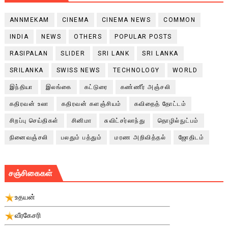
ANNMEKAM
CINEMA
CINEMA NEWS
COMMON
INDIA
NEWS
OTHERS
POPULAR POSTS
RASIPALAN
SLIDER
SRI LANK
SRI LANKA
SRILANKA
SWISS NEWS
TECHNOLOGY
WORLD
இந்தியா
இலங்கை
கட்டுரை
கண்ணீர் அஞ்சலி
கதிரவன் உலா
கதிரவன் களஞ்சியம்
கவிதைத் தோட்டம்
சிறப்பு செய்திகள்
சினிமா
சுவிட்சர்லாந்து
தொழில்நுட்பம்
நினைவஞ்சலி
பலதும் பத்தும்
மரண அறிவித்தல்
ஜோதிடம்
சஞ்சிகைகள்
உதயன்
வீரகேசரி