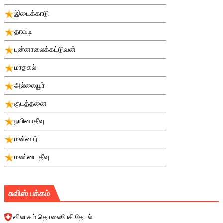
இடைக்காடு
தாவடி
புன்னாலைக்கட்டுவன்
மாதகல்
அல்லையூர்
குடத்தனை
நயினாதீவு
மன்னார்
மண்டை தீவு
சுவிஸ் பக்கம்
விலாசம் தொலைபேசி தேடல்