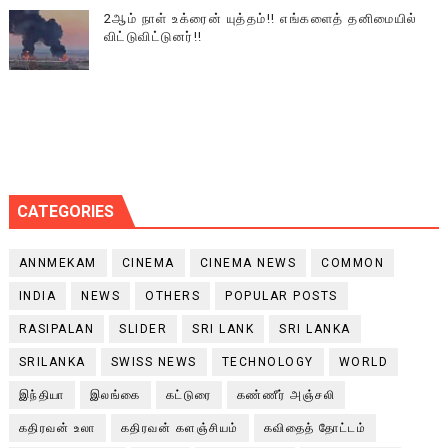
2ஆம் நாள் உக்ரைன் யுத்தம்!! எங்களைத் தனிமையில்
விட்டுவிட்டுனர்!!
CATEGORIES
ANNMEKAM
CINEMA
CINEMA NEWS
COMMON
INDIA
NEWS
OTHERS
POPULAR POSTS
RASIPALAN
SLIDER
SRI LANK
SRI LANKA
SRILANKA
SWISS NEWS
TECHNOLOGY
WORLD
இந்தியா
இலங்கை
கட்டுரை
கண்ணீர் அஞ்சலி
கதிரவன் உலா
கதிரவன் களஞ்சியம்
கவிதைத் தோட்டம்