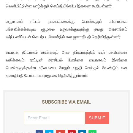
வௌியிட்டுள்ள வாழ்த்துச் செய்தியிலேயே இதனை கூறியுள்ளார்.
ஐ.நா முன்றலில் சீரற்ற காலநிலையிலும் தமிழின அழிப்பிற்கு நீதி க
இளையராஜா – கமல் அவசர சந்திப்பு (படங்கள், விடியோ)
வருமானம் ஈட்டல் நடவடிக்கைக்கு பெண்களும் சரிசமமாக
பங்களிக்கக்கூடிய சூழலை உருவாக்குவதற்கு தமது அரசாங்கம்
ஜனாதிபதி ஐக்கிய நாடுகளின் பொதுச் சபை கூட்டத்தில் இன்று 
அர்ப்பணிப்புடன் செயற்பட வேண்டும் என ஜனாதிபதி தெரிவித்துள்ளார்.
32 CM விநோத கன்றுக்குட்டி! (வீடியோ)
சுயமாக தீர்மானம் எடுக்கவும் அரச நிர்வாகத்தில் உயர் பதவிகளை
வகிக்கவும் நாட்டின் அரசியல் போக்கை யைாளவும் இலங்கை
வலிமை தான் அஜித் திரைப்பயணத்திலே அதிக காலெக்ஷன் செய்த த
பெண்களுக்குள்ள உரிமையை மேலும் உறுதி செய்தல் வேண்டும் என
ஜனாதிபதி கோட்டாபய ராஜபக்ஷ தெரிவித்துள்ளார்.
SUBSCRIBE VIA EMAIL