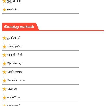
ஒரு பே்பபர்
வலம்புரி
கிராமத்து தளங்கள்
குப்பிளான்
புங்குடுதீவு
வட்டக்கச்சி
அளவெட்டி
நாகர்மணல்
கோண்டாவில்
நீர்வேலி
சிறுப்பிட்டி
உரும்பிராய்