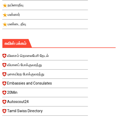
நயினாதீவு
மன்னார்
மண்டை தீவு
சுவிஸ் பக்கம்
விலாசம் தொலைபேசி தேடல்
விமானப் போக்குவரத்து
புகையிரத போக்குவரத்து
Embassies and Consulates
20Min
Autoscout24
Tamil Swiss Directory