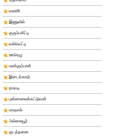
வரணி
இணுவில்
குரும்பசிட்டி
வல்வெட்டி
ஊரெழு
மண்கும்பான்
இடைக்காடு
தாவடி
புன்னாலைக்கட்டுவன்
மாதகல்
அல்லையூர்
குடத்தனை