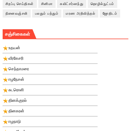
சிறப்பு செய்திகள்
சினிமா
சுவிட்சர்லாந்து
தொழில்நுட்பம்
நினைவஞ்சலி
பலதும் பத்தும்
மரண அறிவித்தல்
ஜோதிடம்
சஞ்சிகைகள்
உதயன்
வீரகேசரி
செந்தாமரை
ஈழநேசன்
சுடரொளி
தினக்குரல்
தினகரன்
ஈழநாடு