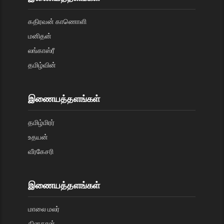
கதிரவன் காணொளி
மனிதன்
லங்காஸ்ரீ
தமிழ்வின்
இணையத்தளங்கள்
தமிழ்மிரர்
உதயன்
வீரகேசரி
இணையத்தளங்கள்
மாலை மலர்
தினகரன்