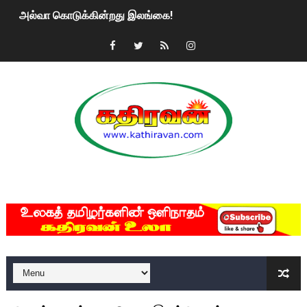
அல்வா கொடுக்கின்றது இலங்கை!
2ஆம் நாள் உக்ரைன் யுத்தம்!! எங்களைத் தனிமையில் விட்டுவிட்டுன
கதிரவன் வாசகர்களுக்கு இனிய பொங்கல் புத்தாண்டு நல்வாழ்த்
மகிந்த ராஜபக்சே பதவி விலக திட்டம்?
ரவுடி பேபிக்கு நடந்த தரமான சம்பவம்.. ஆபாச வீடியோக்களால் வ
காணாமல் போகும் பிள்ளையார்கள்!
MKRdezign
குண்டை தூக்கிப்போட்ட ஆய்வு…. இந்தியாவின் “கோவிஷீல்டு” தடுப
யாழில் தமிழின தலைவர் பிரபாகரனின் பிறந்தநாளை கொண்டாடிய
ஏர்போர்ட்டில் உதைத்த நபர் யார், என்ன நடந்தது?: உண்மையை ச
சீனா இலங்கையிடம் 8 மில்லியன் அமெரிக்க டொலர் நட்டஈடு கோர