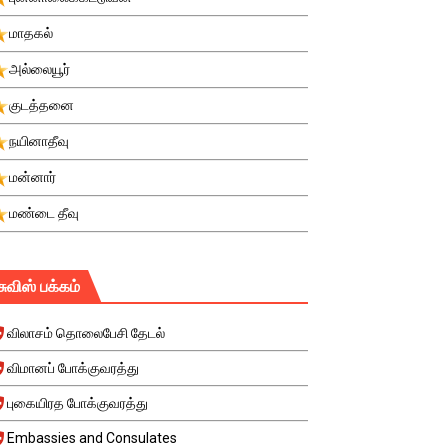
மாதகல்
அல்லையூர்
குடத்தனை
நயினாதீவு
மன்னார்
மண்டை தீவு
சுவிஸ் பக்கம்
விலாசம் தொலைபேசி தேடல்
விமானப் போக்குவரத்து
புகையிரத போக்குவரத்து
Embassies and Consulates