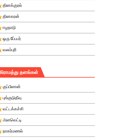
தினக்குரல்
தினகரன்
ஈழநாடு
ஒரு பே்பபர்
வலம்புரி
கிராமத்து தளங்கள்
குப்பிளான்
புங்குடுதீவு
வட்டக்கச்சி
அளவெட்டி
நாகர்மணல்