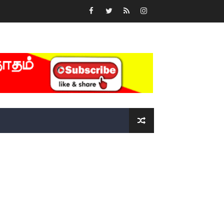
்….!!!!