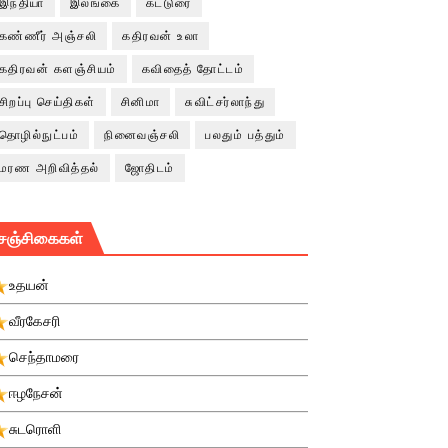
இந்தியா
இலங்கை
கட்டுரை
கண்ணீர் அஞ்சலி
கதிரவன் உலா
கதிரவன் களஞ்சியம்
கவிதைத் தோட்டம்
சிறப்பு செய்திகள்
சினிமா
சுவிட்சர்லாந்து
தொழில்நுட்பம்
நினைவஞ்சலி
பலதும் பத்தும்
மரண அறிவித்தல்
ஜோதிடம்
சஞ்சிகைகள்
உதயன்
வீரகேசரி
செந்தாமரை
ஈழநேசன்
சுடரொளி