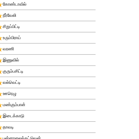
கோண்டாவில்
நீர்வேலி
சிறுப்பிட்டி
உரும்பிராய்
வரணி
இணுவில்
குரும்பசிட்டி
வல்வெட்டி
ஊரெழு
மண்கும்பான்
இடைக்காடு
தாவடி
புன்னாலைக்கட்டுவன்