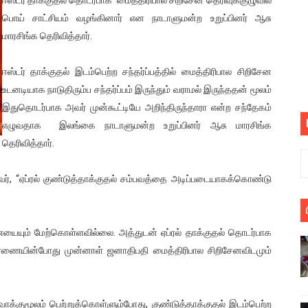
பெறும் கண்டனப் போராட்டத்திற்கு கலந்துகொள்ளுமாறு அன்புரிமைய
பொய் சாட்சியம் வழங்கினார் என நாடாளுமன்ற உறுப்பினர் ஆசு
மாரசிங்க தெரிவித்தார்.
் படித்த மாணவர்கள் தொடர்பில் நாடாளுமன்றத்தில் பகிரங்க கேள்வி
ஈஸ்டர் தாக்குதல் இடம்பெற்ற சந்தர்ப்பத்தில் மைத்திரிபால சிறிசேன
யில் இலங்கைத் தமிழ் குடும்பம்!! நடந்தது என்ன
உடனடியாக நாடுதிரும்ப சந்தர்ப்பம் இருந்தும் வராமல் இருந்ததன் மூலம்
இதுதொடர்பாக அவர் முன்கூட்டியே அறிந்திருந்தாரா என்ற சந்தேகம்
 : ரஜினிக்காக இலங்கை பாடலாசிரியர் வெளியிட்ட...
எழுவதாக இலங்கை நாடாளுமன்ற உறுப்பினர் ஆசு மாரசிங்க
ரிழப்பு - கொதித்தெழுந்த பிரதேசவாசிகள்!
தெரிவித்தார்.
 கூடிய இடங்கள்...
ர், “ஏப்ரல் குண்டுத்தாக்குதல் சம்பவத்தை அடிப்படையாகக்கொண்டு
ை செய்த முதியவருக்கு வழங்கப்பட்ட தண்டனை
யும் மேற்கொள்ளவில்லை. அத்துடன் ஏப்ரல் தாக்குதல் தொடர்பாக
ொலை!
ாரணையின்போது முன்னாள் ஜனாதிபதி மைத்திரிபால சிறிசேனவிடமும்
்துள்ள அதிரடி உத்தரவு!
், கேணல் சங்கர் ஆகியோரின் நினைவெழுச்சி நாள் - 26.09.2021 சுவிஸ
்குமூலம் பெற்றுக்கொள்ளும்போது, குண்டுத்தாக்குதல் இடம்பெற்ற