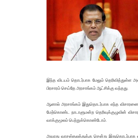
01/11/2021 Scotland ல் நடை
பாலச்சந்திரன் மற்றும் தன்னிடம
பிரிட்டனால் கடத்தப்படும் நிலை
வர்ராரு...வர்ராரு... அண்ணாத்த
கைது செய்யப்பட்ட இளைஞன் உயி
தடுப்பூசியை பெற்றுக் கொள்ளக்
இந்த விடயம் தொடர்பாக மேலும் தெரிவித்துள்ள அவ
பிரசாரம் செய்தே அரசாங்கம் ஆட்சிக்கு வந்தது.
சிறுமியை பாலியல் வன்கொடும
ஆனால் அரசாங்கம் இதுதொடர்பாக எந்த விசாரணையை
பிரபல நடிகை தூக்கிட்டு தற்க
மேற்கொண்ட நாடாளுமன்ற தெரிவுக்குழுவின் விச
வடிவேலுவுக்கு நீதிமன்றம் விதித
வாக்குமூலம் பெற்றுக்கொண்டோம்.
தியாகதீபம் லெப்.கேணல் திலீபன
அவரது வாசஸ்தலத்துக்கு சென்று இதுதொடர்பாக வாக