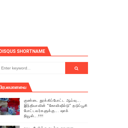
ோடு அழைக்கின்றோம்.
DISQUS SHORTNAME
பிரபலமானவை
குண்டை தூக்கிப்போட்ட ஆய்வு….
இந்தியாவின் “கோவிஷீல்டு” தடுப்பூசி
போட்டவர்களுக்கு…. ஷாக்
நியூஸ்….!!!!
் (செய்தியும்,படங்களும்..)