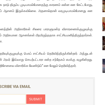
ியாக நாடு திரும்ப முடியாமல்போனதற்கு காரணம் என்ன என கேட்டபோது,
ிலும் தமிழின அழிப்பிற்கு நீதி கேட்டு நடைபெற்ற கவனயீர்ப்புப் போராட்
னம் ஆசனம் இருக்கவில்லை. அதனால்தான் வரமுடியாமல்போனது என
்பு (படங்கள், விடியோ)
ொதுச் சபை கூட்டத்தில் இன்று உரை
னத்தின் அதிகாரிகள் சிலரை பாராளுமன்ற விசாரணைக்குழுவுக்கு
கும் அதிகமான ஆசனங்கள் மீதமிருந்ததாக சாட்சியமளித்திருந்தார்கள்.
வீடியோ)
ன.
்திலே அதிக காலெக்ஷன் செய்த திரைப்படம் ! எங்கு தெரியுமா?
வுக்குழுவுக்கு பொய் சாட்சியம் தெரிவித்திருக்கின்றார். அத்துடன்
் அவர் இவ்வாறு செயற்பட்டாரா என்ற சந்தேகம் எமக்கு எழுகின்றது.
ிசேனவை விசாரிக்க வேண்டும்” என மேலும் தெரிவித்தார்.
SCRIBE VIA EMAIL