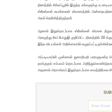
தினத்தில் சிங்கப்பூரில் இருந்த உங்களுக்கு உடனட
ஐ.நா முன்றலில் சீரற்ற காலநிலைய
ஸ்ரீலங்கன் எயார்லைன் விமானத்தில் அன்றையதி
இளையராஜா – கமல் அவசர சந்திப
அவர் தெரிவித்திருந்தார்.
ஜனாதிபதி ஐக்கிய நாடுகளின் ப
ஆனால் இதுதொடர்பாக ஸ்ரீலங்கன் விமான நிறுவ
அழைத்து கேட்போதுஇ குறிப்பிட்ட தினத்தில் 20 க்
32 CM விநோத கன்றுக்குட்டி! (
இந்த விடயங்கள் அறிக்கையில் எழுதப்பட்டிருக்கின்ற
வலிமை தான் அஜித் திரைப்பயணத
அப்படியாயின் முன்னாள் ஜனாதிபதி பாராளுமன்ற தெரி
தாக்குதல் சம்பவம் தொடர்பாக அறிந்துகொண்டுதான
அதனால் அரசாங்கம் இதுதொடர்பாக மைத்திரிபால சிற
SUB