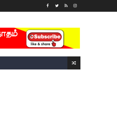
்….!!!!