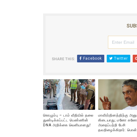
SUB
Facebook
Twitter
SHARE THIS:
கொழும்பு – டாம் வீதியில் தலை
மாவீரர்தினத்திற்கு அன
துண்டிக்கப்பட்ட பெண்ணின்
கிடையாது; மனோ கணே
DNA அறிக்கை வௌியானது!
அதைப்பற்றி பேசி
தவறிழைக்கிறார்: பொன