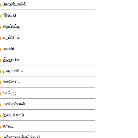
கோண்டாவில்
நீர்வேலி
சிறுப்பிட்டி
உரும்பிராய்
வரணி
இணுவில்
குரும்பசிட்டி
வல்வெட்டி
ஊரெழு
மண்கும்பான்
இடைக்காடு
தாவடி
புன்னாலைக்கட்டுவன்