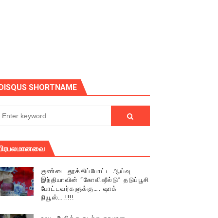
ோடு அழைக்கின்றோம்.
DISQUS SHORTNAME
பிரபலமானவை
குண்டை தூக்கிப்போட்ட ஆய்வு….
இந்தியாவின் “கோவிஷீல்டு” தடுப்பூசி
போட்டவர்களுக்கு…. ஷாக்
நியூஸ்….!!!!
் (செய்தியும்,படங்களும்..)