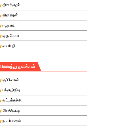
தினக்குரல்
தினகரன்
ஈழநாடு
ஒரு பே்பபர்
வலம்புரி
கிராமத்து தளங்கள்
குப்பிளான்
புங்குடுதீவு
வட்டக்கச்சி
அளவெட்டி
நாகர்மணல்