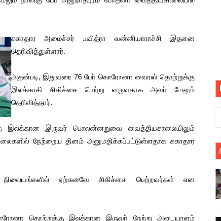
பெறும் கண்டனப் போராட்டத்திற்கு கலந்துகொள்ளுமாறு அன்புரிமைய
் படித்த மாணவர்கள் தொடர்பில் நாடாளுமன்றத்தில் பகிரங்க கேள்வி
சுகாதார அமைச்சர் பவித்ரா வன்னியாராச்சி இதனை
தெரிவித்துள்ளார்.
யில் இலங்கைத் தமிழ் குடும்பம்!! நடந்தது என்ன
அதன்படி, இதுவரை 76 ​பேர் கொரோனா வைரஸ் தொற்றுக்கு
 : ரஜினிக்காக இலங்கை பாடலாசிரியர் வெளியிட்ட...
இலக்காகி சிகிச்சை பெற்று வருவதாக அவர் மேலும்
ரிழப்பு - கொதித்தெழுந்த பிரதேசவாசிகள்!
தெரிவித்தார்.
 கூடிய இடங்கள்...
 இலக்கான இருவர் பொலன்னறுவை வைத்தியசாலையிலும்
லைகளில் நேற்றைய தினம் அனுமதிக்கப்பட்டுள்ளதாக சுகாதார
ை செய்த முதியவருக்கு வழங்கப்பட்ட தண்டனை
ொலை!
ய நிலையங்களில் ஏற்கனவே சிகிச்சை பெற்றவர்கள் என
்துள்ள அதிரடி உத்தரவு!
், கேணல் சங்கர் ஆகியோரின் நினைவெழுச்சி நாள் - 26.09.2021 சுவிஸ
ொரோனா தொற்றுக்கு இலக்கான இருவர் நேற்று அடையாளம்