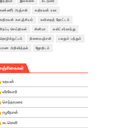
இந்தியா
இலங்கை
கட்டுரை
கண்ணீர் அஞ்சலி
கதிரவன் உலா
கதிரவன் களஞ்சியம்
கவிதைத் தோட்டம்
சிறப்பு செய்திகள்
சினிமா
சுவிட்சர்லாந்து
தொழில்நுட்பம்
நினைவஞ்சலி
பலதும் பத்தும்
மரண அறிவித்தல்
ஜோதிடம்
சஞ்சிகைகள்
உதயன்
வீரகேசரி
செந்தாமரை
ஈழநேசன்
சுடரொளி