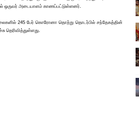
ல் ஒருவர் அடையாளம் காணப்பட்டுள்ளனர்.
ிலும் தமிழின அழிப்பிற்கு நீதி கேட்டு நடைபெற்ற கவனயீர்ப்புப் போராட்
்பு (படங்கள், விடியோ)
லைகளில் 245 பேர் கொரோனா தொற்று தொடர்பில் சந்தேகத்தின்
சு தெரிவித்துள்ளது.
ொதுச் சபை கூட்டத்தில் இன்று உரை
வீடியோ)
்திலே அதிக காலெக்ஷன் செய்த திரைப்படம் ! எங்கு தெரியுமா?