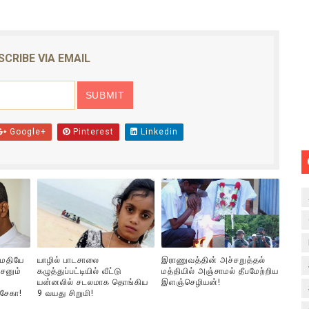
SCRIBE VIA EMAIL
Google+
Pinterest
Linkedin
ுமதியே
யாழில் பாடசாலை
இராணுவத்தின் அச்சறுத்தல்
சனும்
கழுத்துப்பட்டியில் வீட்டு
மத்தியில் அஞ்சாமல் தீபமேற்றிய
யன்னலில் சடலமாக தொங்கிய
இளஞ்செழியன்!
்சேகா!
9 வயது சிறுமி!