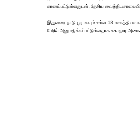
காணப்பட்டுள்ளதுடன், தேசிய வைத்தியசாலையி
ஐ.நா முன்றலில் சீரற்ற காலநிலைய
இளையராஜா – கமல் அவசர சந்திப
இதுவரை நாடு பூராகவும் உள்ள 18 வைத்தியசா
பேரில் அனுமதிக்கப்பட்டுள்ளதாக சுகாதார அமைச்
ஜனாதிபதி ஐக்கிய நாடுகளின் ப
32 CM விநோத கன்றுக்குட்டி! (
வலிமை தான் அஜித் திரைப்பயணத