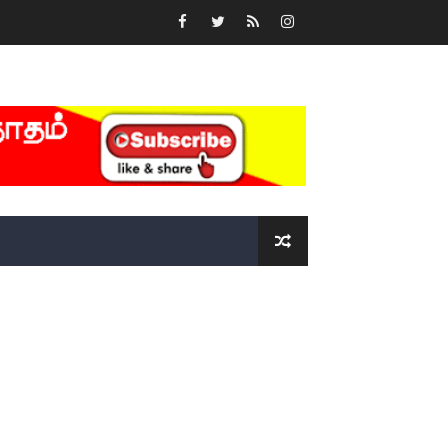
்….!!!!