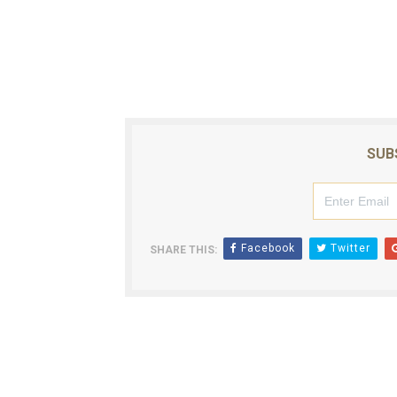
ஐ.நா முன்றலில் சீரற்ற காலநிலைய
இளையராஜா – கமல் அவசர சந்திப
ஜனாதிபதி ஐக்கிய நாடுகளின் ப
32 CM விநோத கன்றுக்குட்டி! (
SUB
வலிமை தான் அஜித் திரைப்பயணத
Facebook
Twitter
SHARE THIS: