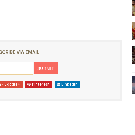
ிலும் தமிழின அழிப்பிற்கு நீதி கேட்டு நடைபெற்ற கவனயீர்ப்புப் போராட்
்பு (படங்கள், விடியோ)
ொதுச் சபை கூட்டத்தில் இன்று உரை
வீடியோ)
SCRIBE VIA EMAIL
்திலே அதிக காலெக்ஷன் செய்த திரைப்படம் ! எங்கு தெரியுமா?
Google+
Pinterest
Linkedin