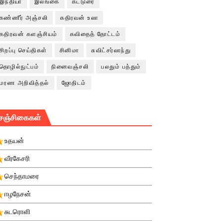
இந்தியா
இலங்கை
கட்டுரை
கண்ணீர் அஞ்சலி
கதிரவன் உலா
கதிரவன் களஞ்சியம்
கவிதைத் தோட்டம்
சிறப்பு செய்திகள்
சினிமா
சுவிட்சர்லாந்து
தொழில்நுட்பம்
நினைவஞ்சலி
பலதும் பத்தும்
மரண அறிவித்தல்
ஜோதிடம்
சஞ்சிகைகள்
உதயன்
வீரகேசரி
செந்தாமரை
ஈழநேசன்
சுடரொளி