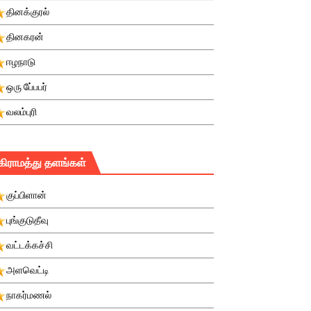
தினக்குரல்
தினகரன்
ஈழநாடு
ஒரு பே்பபர்
வலம்புரி
கிராமத்து தளங்கள்
குப்பிளான்
புங்குடுதீவு
வட்டக்கச்சி
அளவெட்டி
நாகர்மணல்