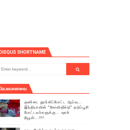
ோடு அழைக்கின்றோம்.
DISQUS SHORTNAME
பிரபலமானவை
குண்டை தூக்கிப்போட்ட ஆய்வு….
இந்தியாவின் “கோவிஷீல்டு” தடுப்பூசி
போட்டவர்களுக்கு…. ஷாக்
நியூஸ்….!!!!
் (செய்தியும்,படங்களும்..)