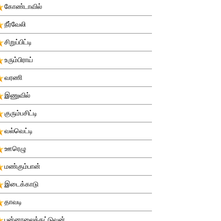
கோண்டாவில்
நீர்வேலி
சிறுப்பிட்டி
உரும்பிராய்
வரணி
இணுவில்
குரும்பசிட்டி
வல்வெட்டி
ஊரெழு
மண்கும்பான்
இடைக்காடு
தாவடி
புன்னாலைக்கட்டுவன்