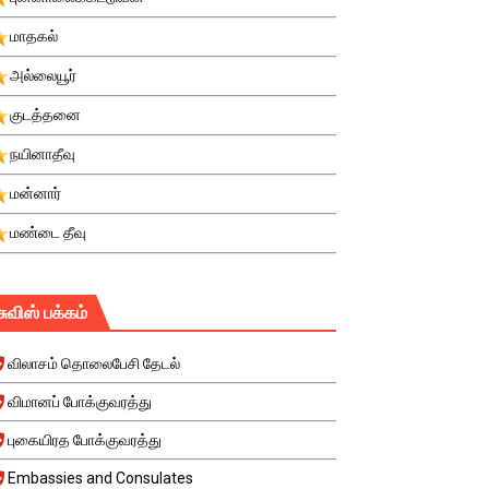
மாதகல்
அல்லையூர்
குடத்தனை
நயினாதீவு
மன்னார்
மண்டை தீவு
சுவிஸ் பக்கம்
விலாசம் தொலைபேசி தேடல்
விமானப் போக்குவரத்து
புகையிரத போக்குவரத்து
Embassies and Consulates