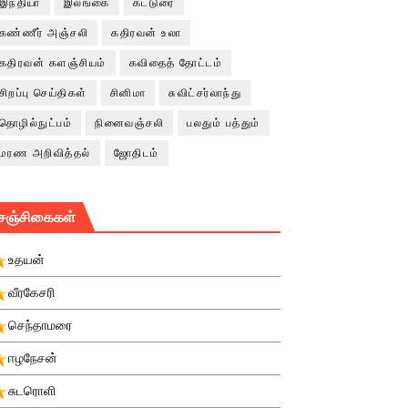
இந்தியா
இலங்கை
கட்டுரை
கண்ணீர் அஞ்சலி
கதிரவன் உலா
கதிரவன் களஞ்சியம்
கவிதைத் தோட்டம்
சிறப்பு செய்திகள்
சினிமா
சுவிட்சர்லாந்து
தொழில்நுட்பம்
நினைவஞ்சலி
பலதும் பத்தும்
மரண அறிவித்தல்
ஜோதிடம்
சஞ்சிகைகள்
உதயன்
வீரகேசரி
செந்தாமரை
ஈழநேசன்
சுடரொளி