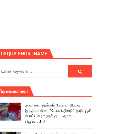
ோடு அழைக்கின்றோம்.
DISQUS SHORTNAME
பிரபலமானவை
குண்டை தூக்கிப்போட்ட ஆய்வு….
இந்தியாவின் “கோவிஷீல்டு” தடுப்பூசி
போட்டவர்களுக்கு…. ஷாக்
நியூஸ்….!!!!
் (செய்தியும்,படங்களும்..)