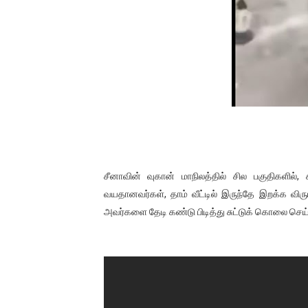
01/11/2021 Scotland ல் நடை
பாலச்சந்திரன் மற்றும் தன்னிடம
பிரிட்டனால் கடத்தப்படும் நிலை
வர்ராரு...வர்ராரு... அண்ணாத்த
கைது செய்யப்பட்ட இளைஞன் உயி
தடுப்பூசியை பெற்றுக் கொள்ளக்
சீனாவின் வுகான் மாநிலத்தில் சில பகுதிகளில
வயதானவர்கள், தாம் வீட்டில் இருந்தே இறக்க விர
சிறுமியை பாலியல் வன்கொடும
அவர்களை தேடி கண்டு பிடித்து சுட்டுக் கொலை செய்
பிரபல நடிகை தூக்கிட்டு தற்க
வடிவேலுவுக்கு நீதிமன்றம் விதித
தியாகதீபம் லெப்.கேணல் திலீபன