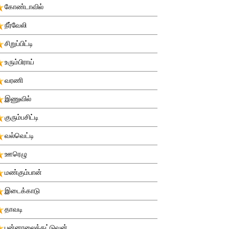
கோண்டாவில்
நீர்வேலி
சிறுப்பிட்டி
உரும்பிராய்
வரணி
இணுவில்
குரும்பசிட்டி
வல்வெட்டி
ஊரெழு
மண்கும்பான்
இடைக்காடு
தாவடி
புன்னாலைக்கட்டுவன்