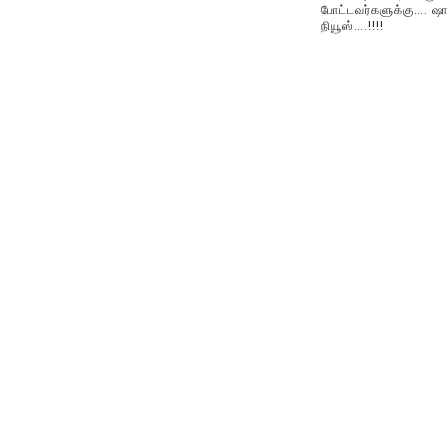
போட்டவர்களுக்கு…. ஷா
நியூஸ்….!!!!