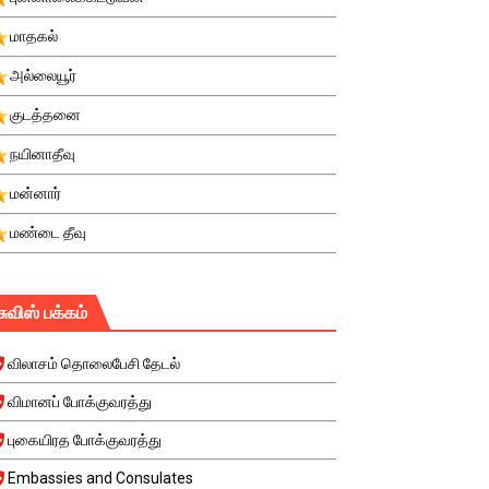
மாதகல்
அல்லையூர்
குடத்தனை
நயினாதீவு
மன்னார்
மண்டை தீவு
சுவிஸ் பக்கம்
விலாசம் தொலைபேசி தேடல்
விமானப் போக்குவரத்து
புகையிரத போக்குவரத்து
Embassies and Consulates