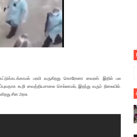
பெறும் கண்டனப் போராட்டத்திற்கு கலந்துகொள்ளுமாறு அன்புரிமைய
் படித்த மாணவர்கள் தொடர்பில் நாடாளுமன்றத்தில் பகிரங்க கேள்வி
யில் இலங்கைத் தமிழ் குடும்பம்!! நடந்தது என்ன
 : ரஜினிக்காக இலங்கை பாடலாசிரியர் வெளியிட்ட...
ரிழப்பு - கொதித்தெழுந்த பிரதேசவாசிகள்!
 கூடிய இடங்கள்...
், கட்டுக்கடங்காமல் பரவி வருகிறது கொரோனா வைரஸ். இதில் பல
ும்புவதாக கூறி வைத்தியசாலை செல்லாமல், இறந்து வரும் நிலையில்.
ை செய்த முதியவருக்கு வழங்கப்பட்ட தண்டனை
கிறது சீன அரசு.
ொலை!
்துள்ள அதிரடி உத்தரவு!
், கேணல் சங்கர் ஆகியோரின் நினைவெழுச்சி நாள் - 26.09.2021 சுவிஸ