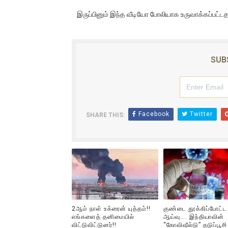
இருப்பினும் இந்த வீடியோ போலியாக உருவாக்கப்பட
SUB
Facebook
Twitter
SHARE THIS:
2ஆம் நாள் உக்ரைன் யுத்தம்!!
குண்டை தூக்கிப்போட்ட
எங்களைத் தனிமையில்
ஆய்வு…. இந்தியாவின்
விட்டுவிட்டுனர்!!
“கோவிஷீல்டு” தடுப்பூசி