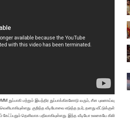
ிலும் தமிழின அழிப்பிற்கு நீதி கேட்டு நடைபெற்ற கவனயீர்ப்புப் போராட்
்பு (படங்கள், விடியோ)
ொதுச் சபை கூட்டத்தில் இன்று உரை
வீடியோ)
்திலே அதிக காலெக்ஷன் செய்த திரைப்படம் ! எங்கு தெரியுமா?
 9MM துப்பாகி மற்றும் இயந்திர துப்பாக்கிகளோடு வரும், சீன புலனாய்வு
வெளியாகியுள்ளது. குறித்த வீடியோவை எடுத்த நபர், தனது வீட்டுக்குள்
்தம் கேட்ப்பதும் தெளிவாக பதிவாகியுள்ளது. இந்த வீடியோ உலகையே கிலி