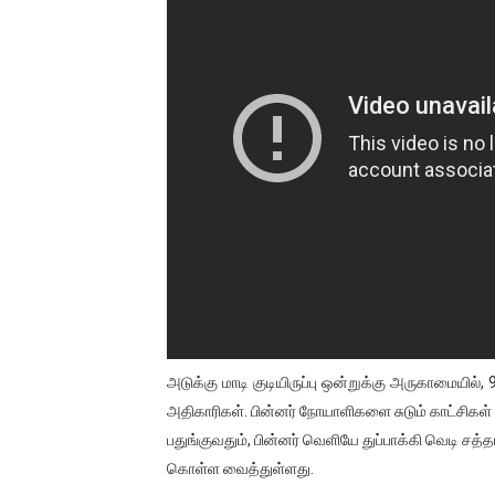
ஐ.நா முன்றலில் சீரற்ற காலநிலைய
இளையராஜா – கமல் அவசர சந்திப
ஜனாதிபதி ஐக்கிய நாடுகளின் ப
32 CM விநோத கன்றுக்குட்டி! (
வலிமை தான் அஜித் திரைப்பயணத
அடுக்கு மாடி குடியிருப்பு ஒன்றுக்கு அருகாமையில்,
அதிகாரிகள். பின்னர் நோயாளிகளை சுடும் காட்சிகள் 
பதுங்குவதும், பின்னர் வெளியே துப்பாக்கி வெடி சத
கொள்ள வைத்துள்ளது.