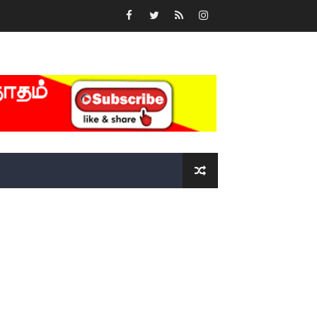
்….!!!!