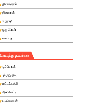
தினக்குரல்
தினகரன்
ஈழநாடு
ஒரு பே்பபர்
வலம்புரி
கிராமத்து தளங்கள்
குப்பிளான்
புங்குடுதீவு
வட்டக்கச்சி
அளவெட்டி
நாகர்மணல்