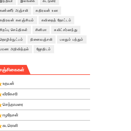
இந்தியா
இலங்கை
கட்டுரை
கண்ணீர் அஞ்சலி
கதிரவன் உலா
கதிரவன் களஞ்சியம்
கவிதைத் தோட்டம்
சிறப்பு செய்திகள்
சினிமா
சுவிட்சர்லாந்து
தொழில்நுட்பம்
நினைவஞ்சலி
பலதும் பத்தும்
மரண அறிவித்தல்
ஜோதிடம்
சஞ்சிகைகள்
உதயன்
வீரகேசரி
செந்தாமரை
ஈழநேசன்
சுடரொளி