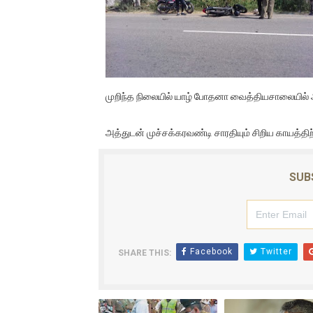
01/11/2021 Scotland ல் நடை
பாலச்சந்திரன் மற்றும் தன்னிடம
பிரிட்டனால் கடத்தப்படும் நிலை
முறிந்த நிலையில் யாழ் போதனா வைத்தியசாலையில் அன
வர்ராரு...வர்ராரு... அண்ணாத்த
அத்துடன் முச்சக்கரவண்டி சாரதியும் சிறிய காயத்திற்
கைது செய்யப்பட்ட இளைஞன் உயி
தடுப்பூசியை பெற்றுக் கொள்ளக்
SUB
சிறுமியை பாலியல் வன்கொடும
பிரபல நடிகை தூக்கிட்டு தற்க
Facebook
Twitter
SHARE THIS:
வடிவேலுவுக்கு நீதிமன்றம் விதித
தியாகதீபம் லெப்.கேணல் திலீபன