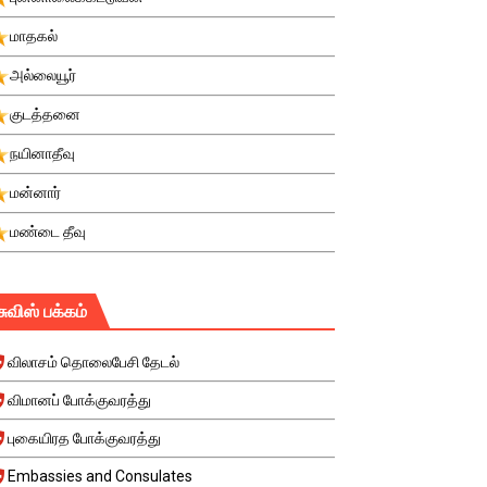
மாதகல்
அல்லையூர்
குடத்தனை
நயினாதீவு
மன்னார்
மண்டை தீவு
சுவிஸ் பக்கம்
விலாசம் தொலைபேசி தேடல்
விமானப் போக்குவரத்து
புகையிரத போக்குவரத்து
Embassies and Consulates