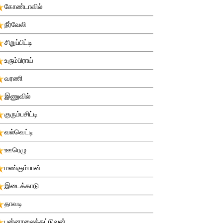
கோண்டாவில்
நீர்வேலி
சிறுப்பிட்டி
உரும்பிராய்
வரணி
இணுவில்
குரும்பசிட்டி
வல்வெட்டி
ஊரெழு
மண்கும்பான்
இடைக்காடு
தாவடி
புன்னாலைக்கட்டுவன்