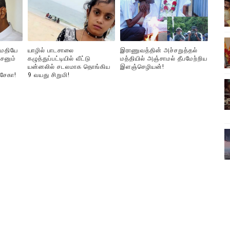
ிலும் தமிழின அழிப்பிற்கு நீதி கேட்டு நடைபெற்ற கவனயீர்ப்புப் போராட்
்பு (படங்கள், விடியோ)
ுமதியே
யாழில் பாடசாலை
இராணுவத்தின் அச்சறுத்தல்
ொதுச் சபை கூட்டத்தில் இன்று உரை
சனும்
கழுத்துப்பட்டியில் வீட்டு
மத்தியில் அஞ்சாமல் தீபமேற்றிய
யன்னலில் சடலமாக தொங்கிய
இளஞ்செழியன்!
்சேகா!
9 வயது சிறுமி!
வீடியோ)
்திலே அதிக காலெக்ஷன் செய்த திரைப்படம் ! எங்கு தெரியுமா?