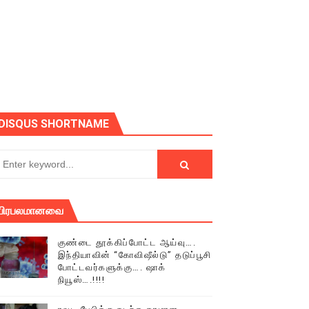
ோடு அழைக்கின்றோம்.
DISQUS SHORTNAME
பிரபலமானவை
குண்டை தூக்கிப்போட்ட ஆய்வு….
இந்தியாவின் “கோவிஷீல்டு” தடுப்பூசி
போட்டவர்களுக்கு…. ஷாக்
நியூஸ்….!!!!
் (செய்தியும்,படங்களும்..)