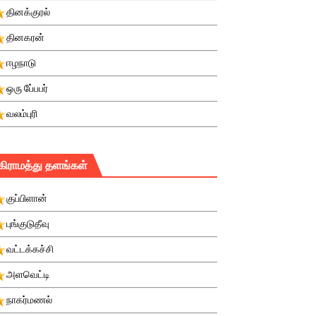
தினக்குரல்
தினகரன்
ஈழநாடு
ஒரு பே்பபர்
வலம்புரி
கிராமத்து தளங்கள்
குப்பிளான்
புங்குடுதீவு
வட்டக்கச்சி
அளவெட்டி
நாகர்மணல்