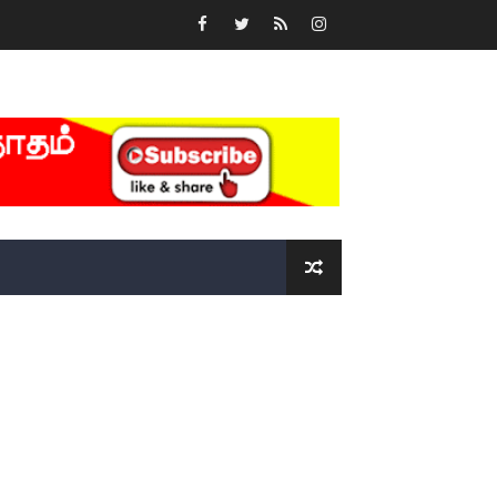
்….!!!!