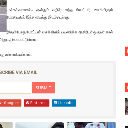
பெறும் கண்டனப் போராட்டத்திற்கு கலந்துகொள்ளுமாறு அன்புரிமைய
முச்சக்கரவண்டி ஒன்றும் எதிரே வந்த மோட்டார் சைக்கிளும்
மோதியதில் இந்த விபத்து இடம்பெற்றது.
் படித்த மாணவர்கள் தொடர்பில் நாடாளுமன்றத்தில் பகிரங்க கேள்வி
இதன்போது மோட்டார் சைக்கிளில் பயணித்த ஆசிரியர் ஒருவர் கால்
யில் இலங்கைத் தமிழ் குடும்பம்!! நடந்தது என்ன
ுமதிக்கப்பட்டுள்ளார்.
 : ரஜினிக்காக இலங்கை பாடலாசிரியர் வெளியிட்ட...
கு உள்ளாகியுள்ளார்.
ரிழப்பு - கொதித்தெழுந்த பிரதேசவாசிகள்!
 கூடிய இடங்கள்...
SCRIBE VIA EMAIL
ை செய்த முதியவருக்கு வழங்கப்பட்ட தண்டனை
ொலை!
Google+
Pinterest
Linkedin
்துள்ள அதிரடி உத்தரவு!
், கேணல் சங்கர் ஆகியோரின் நினைவெழுச்சி நாள் - 26.09.2021 சுவிஸ