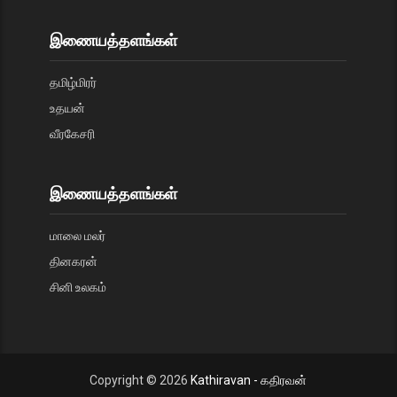
இணையத்தளங்கள்
தமிழ்மிரர்
உதயன்
வீரகேசரி
இணையத்தளங்கள்
மாலை மலர்
தினகரன்
சினி உலகம்
Copyright ©
2026
Kathiravan - கதிரவன்