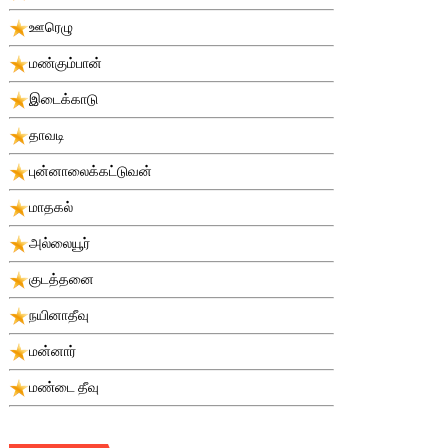
ஊரெழு
மண்கும்பான்
இடைக்காடு
தாவடி
புன்னாலைக்கட்டுவன்
மாதகல்
அல்லையூர்
குடத்தனை
நயினாதீவு
மன்னார்
மண்டை தீவு