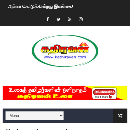
அல்வா கொடுக்கின்றது இலங்கை!
2ஆம் நாள் உக்ரைன் யுத்தம்!! எங்களைத் தனிமையில் விட்டுவிட்டுன
கதிரவன் வாசகர்களுக்கு இனிய பொங்கல் புத்தாண்டு நல்வாழ்த்
மகிந்த ராஜபக்சே பதவி விலக திட்டம்?
ரவுடி பேபிக்கு நடந்த தரமான சம்பவம்.. ஆபாச வீடியோக்களால் வ
காணாமல் போகும் பிள்ளையார்கள்!
MKRdezign
குண்டை தூக்கிப்போட்ட ஆய்வு…. இந்தியாவின் “கோவிஷீல்டு” தடுப
யாழில் தமிழின தலைவர் பிரபாகரனின் பிறந்தநாளை கொண்டாடிய
ஏர்போர்ட்டில் உதைத்த நபர் யார், என்ன நடந்தது?: உண்மையை ச
சீனா இலங்கையிடம் 8 மில்லியன் அமெரிக்க டொலர் நட்டஈடு கோர