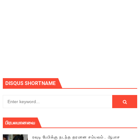
DISQUS SHORTNAME
பிரபலமானவை
ரவுடி பேபிக்கு நடந்த தரமான சம்பவம்.. ஆபாச