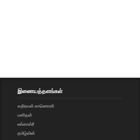
இணையத்தளங்கள்
கதிரவன் காணொளி
மனிதன்
லங்காஸ்ரீ
தமிழ்வின்