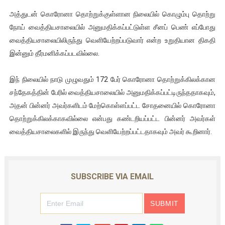
ஐ.நா முன்றலில் சீரற்ற காலநிலையிலும் தமிழின அழிப்பிற்கு நீதி க
அத்துடன் கொரோனா தொற்றுக்குள்ளான நிலையில் கொழும்பு தொற்று
நோய் வைத்தியசாலையில் அனுமதிக்கப்பட்டுள்ள சீனப் பெண் எப்போது
இளையராஜா – கமல் அவசர சந்திப்பு (படங்கள், விடியோ)
வைத்தியசாலையிலிருந்து வெளியேற்றப்படுவார் என்ற உறுதியான திகதி
இன்னும் தீர்மனிக்கப்படவில்லை.
ஜனாதிபதி ஐக்கிய நாடுகளின் பொதுச் சபை கூட்டத்தில் இன்று 
இந் நிலையில் நாடு முழுவதும் 172 பேர் கொரோனா தொற்றுக்கிலக்கான
32 CM விநோத கன்றுக்குட்டி! (வீடியோ)
சந்தேகத்தின் பேரில் வைத்தியசாலையில் அனுமதிக்கப்பட்டிருந்ததாகவும்,
வலிமை தான் அஜித் திரைப்பயணத்திலே அதிக காலெக்ஷன் செய்த த
அதன் பின்னர் அவர்களிடம் மேற்கொள்ளப்பட்ட சோதனையில் கொரோனா
தொற்றுக்கிலக்காகவில்லை என்பது கண்டறியப்பட்ட பின்னர் அவர்கள்
வைத்தியசாலைகளில் இருந்து வெளியேற்றப்பட்டதாகவும் அவர் கூறினார்.
SUBSCRIBE VIA EMAIL