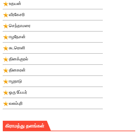
உதயன்
வீரகேசரி
செந்தாமரை
ஈழநேசன்
சுடரொளி
தினக்குரல்
தினகரன்
ஈழநாடு
ஒரு பே்பபர்
வலம்புரி
கிராமத்து தளங்கள்