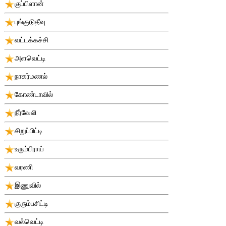
குப்பிளான்
புங்குடுதீவு
வட்டக்கச்சி
அளவெட்டி
நாகர்மணல்
கோண்டாவில்
நீர்வேலி
சிறுப்பிட்டி
உரும்பிராய்
வரணி
இணுவில்
குரும்பசிட்டி
வல்வெட்டி