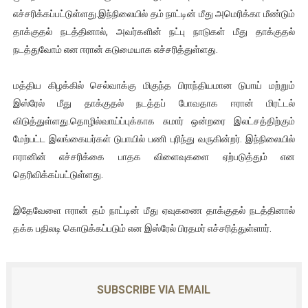
எச்சரிக்கப்பட்டுள்ளது.இந்நிலையில் தம் நாட்டின் மீது அமெரிக்கா மீண்டும்
ஐ.நா முன்றலில் சீரற்ற காலநிலையிலும் தமிழின அழிப்பிற்கு நீதி க
தாக்குதல் நடத்தினால், அவர்களின் நட்பு நாடுகள் மீது தாக்குதல்
இளையராஜா – கமல் அவசர சந்திப்பு (படங்கள், விடியோ)
நடத்துவோம் என ஈரான் கடுமையாக எச்சரித்துள்ளது.
ஜனாதிபதி ஐக்கிய நாடுகளின் பொதுச் சபை கூட்டத்தில் இன்று 
மத்திய கிழக்கில் செல்வாக்கு மிகுந்த பிராந்தியமான டுபாய் மற்றும்
இஸ்ரேல் மீது தாக்குதல் நடத்தப் போவதாக ஈரான் மிரட்டல்
32 CM விநோத கன்றுக்குட்டி! (வீடியோ)
விடுத்துள்ளது.தொழில்வாய்ப்புக்காக சுமார் ஒன்றரை இலட்சத்திற்கும்
மேற்பட்ட இலங்கையர்கள் டுபாயில் பணி புரிந்து வருகின்றர். இந்நிலையில்
வலிமை தான் அஜித் திரைப்பயணத்திலே அதிக காலெக்ஷன் செய்த த
ஈரானின் எச்சரிக்கை பாதக விளைவுகளை ஏற்படுத்தும் என
தெரிவிக்கப்பட்டுள்ளது.
இதேவேளை ஈரான் தம் நாட்டின் மீது ஏவுகணை தாக்குதல் நடத்தினால்
தக்க பதிலடி கொடுக்கப்படும் என இஸ்ரேல் பிரதமர் எச்சரித்துள்ளார்.
SUBSCRIBE VIA EMAIL