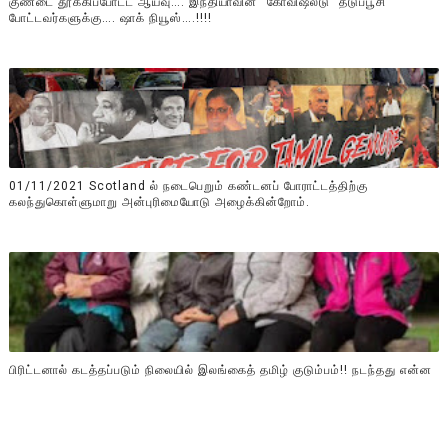
குண்டை தூக்கிப்போட்ட ஆய்வு…. இந்தியாவின் “கோவிஷீல்டு” தடுப்பூசி
போட்டவர்களுக்கு…. ஷாக் நியூஸ்….!!!!
01/11/2021 Scotland ல் நடைபெறும் கண்டனப் போராட்டத்திற்கு
கலந்துகொள்ளுமாறு அன்புரிமையோடு அழைக்கின்றோம்.
பிரிட்டனால் கடத்தப்படும் நிலையில் இலங்கைத் தமிழ் குடும்பம்!! நடந்தது என்ன