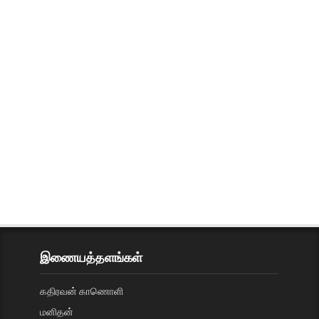
இணையத்தளங்கள்
கதிரவன் காணொளி
மனிதன்