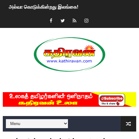
அல்வா கொடுக்கின்றது இலங்கை!
2ஆம் நாள் உக்ரைன் யுத்தம்!! எங்களைத் தனிமையில் விட்டுவிட்டுன
கதிரவன் வாசகர்களுக்கு இனிய பொங்கல் புத்தாண்டு நல்வாழ்த்
மகிந்த ராஜபக்சே பதவி விலக திட்டம்?
ரவுடி பேபிக்கு நடந்த தரமான சம்பவம்.. ஆபாச வீடியோக்களால் வ
காணாமல் போகும் பிள்ளையார்கள்!
MKRdezign
குண்டை தூக்கிப்போட்ட ஆய்வு…. இந்தியாவின் “கோவிஷீல்டு” தடுப
யாழில் தமிழின தலைவர் பிரபாகரனின் பிறந்தநாளை கொண்டாடிய
ஏர்போர்ட்டில் உதைத்த நபர் யார், என்ன நடந்தது?: உண்மையை ச
சீனா இலங்கையிடம் 8 மில்லியன் அமெரிக்க டொலர் நட்டஈடு கோர