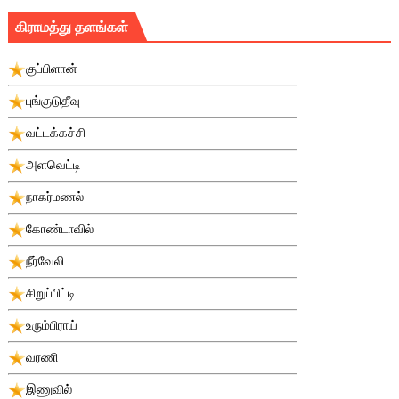
கிராமத்து தளங்கள்
குப்பிளான்
புங்குடுதீவு
வட்டக்கச்சி
அளவெட்டி
நாகர்மணல்
கோண்டாவில்
நீர்வேலி
சிறுப்பிட்டி
உரும்பிராய்
வரணி
இணுவில்