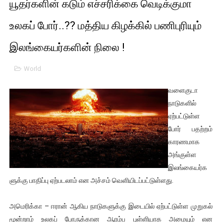
யூதர்களின் கடும் எச்சரிக்கை வெடிக்குமா
01/11/2021 Scotland ல் நடைபெறும் கண்டனப் போராட்டத்திற
உலகப் போர்..?? மத்திய கிழக்கில் பணிபுரியும்
பாலச்சந்திரன் மற்றும் தன்னிடம் படித்த மாணவர்கள் தொடர்பில் ந
இலங்கையர்களின் நிலை !
பிரிட்டனால் கடத்தப்படும் நிலையில் இலங்கைத் தமிழ் குடும்பம்!!
World
வர்ராரு...வர்ராரு... அண்ணாத்த : ரஜினிக்காக இலங்கை பாடலாசிர
வளைகுடா
கைது செய்யப்பட்ட இளைஞன் உயிரிழப்பு - கொதித்தெழுந்த பிரத
நாடுகளில்
ஏற்பட்டுள்ள
தடுப்பூசியை பெற்றுக் கொள்ளக் கூடிய இடங்கள்...
போர் பதற்றம்
காரணமாக
சிறுமியை பாலியல் வன்கொடுமை செய்த முதியவருக்கு வழங்கப
அங்குள்ள
இலங்கையர்க
பிரபல நடிகை தூக்கிட்டு தற்கொலை!
ளுக்கு பாதிப்பு ஏற்படலாம் என அச்சம் வெளியிடப்பட்டுள்ளது.
வடிவேலுவுக்கு நீதிமன்றம் விதித்துள்ள அதிரடி உத்தரவு!
அமெரிக்கா – ஈரான் ஆகிய நாடுகளுக்கு இடையில் ஏற்பட்டுள்ள முறுகல்
தியாகதீபம் லெப்.கேணல் திலீபன், கேணல் சங்கர் ஆகியோரின் நினை
மூன்றாம் உலகப் போருக்கான ஆரம்ப புள்ளியாக அமையும் என