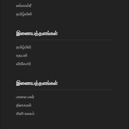
லங்காஸ்ரீ
தமிழ்வின்
இணையத்தளங்கள்
தமிழ்மிரர்
உதயன்
வீரகேசரி
இணையத்தளங்கள்
மாலை மலர்
தினகரன்
சினி உலகம்