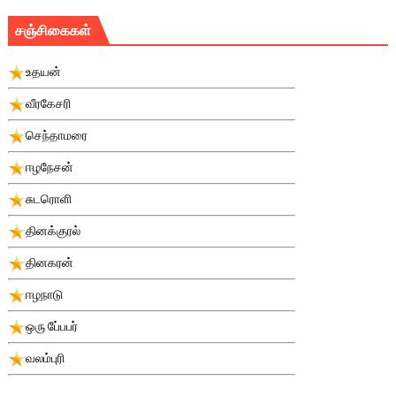
சஞ்சிகைகள்
உதயன்
வீரகேசரி
செந்தாமரை
ஈழநேசன்
சுடரொளி
தினக்குரல்
தினகரன்
ஈழநாடு
ஒரு பே்பபர்
வலம்புரி