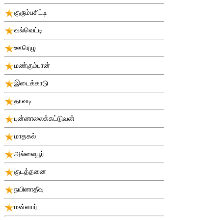
குரும்பசிட்டி
வல்வெட்டி
ஊரெழு
மண்கும்பான்
இடைக்காடு
தாவடி
புன்னாலைக்கட்டுவன்
மாதகல்
அல்லையூர்
குடத்தனை
நயினாதீவு
மன்னார்