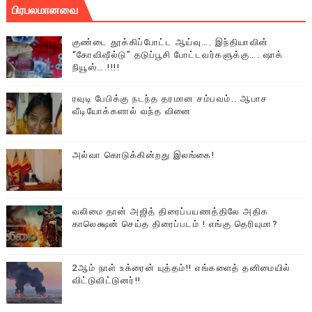
பிரபலமானவை
குண்டை தூக்கிப்போட்ட ஆய்வு…. இந்தியாவின்
“கோவிஷீல்டு” தடுப்பூசி போட்டவர்களுக்கு…. ஷாக்
நியூஸ்….!!!!
ரவுடி பேபிக்கு நடந்த தரமான சம்பவம்.. ஆபாச
வீடியோக்களால் வந்த வினை
அல்வா கொடுக்கின்றது இலங்கை!
வலிமை தான் அஜித் திரைப்பயணத்திலே அதிக
காலெக்ஷன் செய்த திரைப்படம் ! எங்கு தெரியுமா?
2ஆம் நாள் உக்ரைன் யுத்தம்!! எங்களைத் தனிமையில்
விட்டுவிட்டுனர்!!