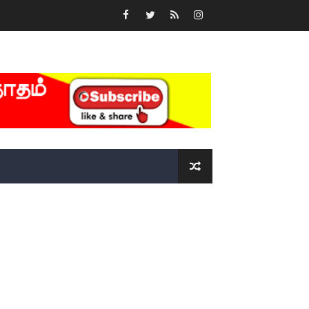
்….!!!!