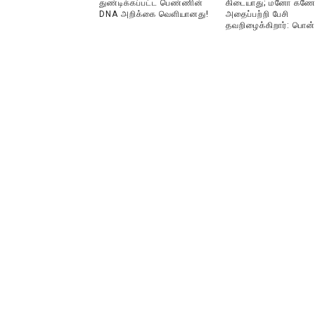
துண்டிக்கப்பட்ட பெண்ணின்
கிடையாது; மனோ கணே
DNA அறிக்கை வௌியானது!
அதைப்பற்றி பேசி
தவறிழைக்கிறார்: பொன