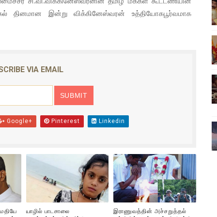
்சர் சி.வி.விக்கினேஸ்வரனின் தமிழ் மக்கள் கூட்டணியின்
ிலும் தமிழின அழிப்பிற்கு நீதி கேட்டு நடைபெற்ற கவனயீர்ப்புப் போராட்
் தினமான இன்று விக்கினேஸ்வரன் உத்தியோகபூர்வமாக
்பு (படங்கள், விடியோ)
ொதுச் சபை கூட்டத்தில் இன்று உரை
SCRIBE VIA EMAIL
வீடியோ)
்திலே அதிக காலெக்ஷன் செய்த திரைப்படம் ! எங்கு தெரியுமா?
Google+
Pinterest
Linkedin
ுமதியே
யாழில் பாடசாலை
இராணுவத்தின் அச்சறுத்தல்