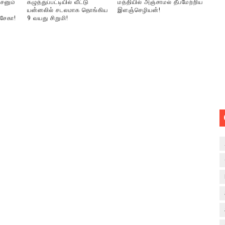
சனும்
கழுத்துப்பட்டியில் வீட்டு
மத்தியில் அஞ்சாமல் தீபமேற்றிய
யன்னலில் சடலமாக தொங்கிய
இளஞ்செழியன்!
்சேகா!
9 வயது சிறுமி!