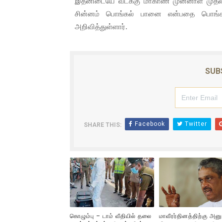
இதனிடையே வடக்கு மாகாண முன்னாள் முதலமைச
ஐ.நா முன்றலில் சீரற்ற காலநிலைய
சின்னம் பொங்கல் பானை என்பதை பொங்கல
அறிவித்துள்ளார்.
இளையராஜா – கமல் அவசர சந்திப
ஜனாதிபதி ஐக்கிய நாடுகளின் ப
SUB
32 CM விநோத கன்றுக்குட்டி! (
வலிமை தான் அஜித் திரைப்பயணத
Facebook
Twitter
SHARE THIS:
கொழும்பு – டாம் வீதியில் தலை
மாவீரர்தினத்திற்கு அன