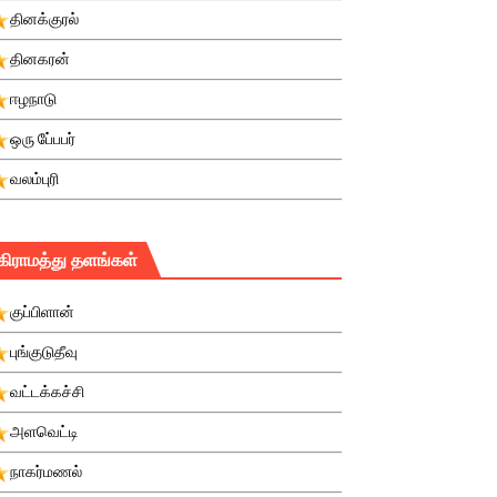
தினக்குரல்
தினகரன்
ஈழநாடு
ஒரு பே்பபர்
வலம்புரி
கிராமத்து தளங்கள்
குப்பிளான்
புங்குடுதீவு
வட்டக்கச்சி
அளவெட்டி
நாகர்மணல்