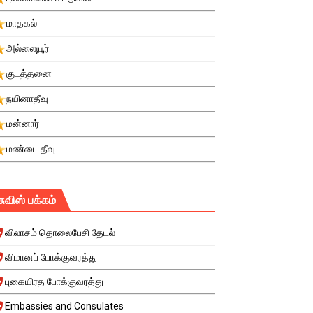
மாதகல்
அல்லையூர்
குடத்தனை
நயினாதீவு
மன்னார்
மண்டை தீவு
சுவிஸ் பக்கம்
விலாசம் தொலைபேசி தேடல்
விமானப் போக்குவரத்து
புகையிரத போக்குவரத்து
Embassies and Consulates