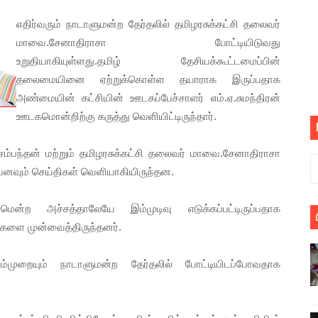
பெறும் கண்டனப் போராட்டத்திற்கு கலந்துகொள்ளுமாறு அன்புரிமைய
எதிர்வரும் நாடாளுமன்ற தேர்தலில் தமிழரசுக்கட்சி தலைவர்
மாவை.சேனாதிராசா போட்டியிடுவது
் படித்த மாணவர்கள் தொடர்பில் நாடாளுமன்றத்தில் பகிரங்க கேள்வி
உறுதியாகியுள்ளது.தமிழ் தேசியக்கூட்டமைப்பின்
தலைமையினை ஏற்றுக்கொள்ள தயாராக இருப்பதாக
யில் இலங்கைத் தமிழ் குடும்பம்!! நடந்தது என்ன
அண்மையின் கட்சியின் ஊடகப்பேச்சாளர் எம்.ஏ.சுமந்திரன்
 : ரஜினிக்காக இலங்கை பாடலாசிரியர் வெளியிட்ட...
ஊடகமொன்றிற்கு கருத்து வெளியிட்டிருந்தார்.
ரிழப்பு - கொதித்தெழுந்த பிரதேசவாசிகள்!
ந்தன் மற்றும் தமிழரசுக்கட்சி தலைவர் மாவை.சேனாதிராசா
னவும் செய்திகள் வெளியாகியிருந்தன.
 கூடிய இடங்கள்...
ாமென்ற அச்சத்தாலேயே இம்முடிவு எடுக்கப்பட்டிருப்பதாக
ை செய்த முதியவருக்கு வழங்கப்பட்ட தண்டனை
ங்களை முன்வைத்திருந்தனர்.
ொலை!
ுறையும் நாடாளுமன்ற தேர்தலில் போட்டியிடப்போவதாக
்துள்ள அதிரடி உத்தரவு!
், கேணல் சங்கர் ஆகியோரின் நினைவெழுச்சி நாள் - 26.09.2021 சுவிஸ