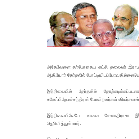
01/11/2021 Scotland ல் நடை
பாலச்சந்திரன் மற்றும் தன்னிடம
பிரிட்டனால் கடத்தப்படும் நிலை
வர்ராரு...வர்ராரு... அண்ணாத்த
கைது செய்யப்பட்ட இளைஞன் உயி
அதேவேளை தற்போதைய கட்சி தலைவர் இரா.சம்ப
ஆகியோர் தேர்தலில் போட்டியிடப்போவதில்லையெ
தடுப்பூசியை பெற்றுக் கொள்ளக்
இந்நிலையில் தேர்தலில் தோற்கடிக்கப்படல
சிறுமியை பாலியல் வன்கொடும
சுரேஸ்பிறேமச்சந்திரன் போன்றவர்கள் விமர்சன
பிரபல நடிகை தூக்கிட்டு தற்க
இந்நிலையிலேயே மாவை சேனாதிராசா இம்ம
வடிவேலுவுக்கு நீதிமன்றம் விதித
தெரிவித்துள்ளார்.
தியாகதீபம் லெப்.கேணல் திலீபன