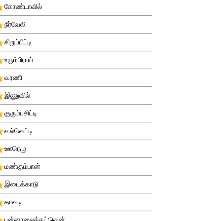
கோண்டாவில்
நீர்வேலி
சிறுப்பிட்டி
உரும்பிராய்
வரணி
இணுவில்
குரும்பசிட்டி
வல்வெட்டி
ஊரெழு
மண்கும்பான்
இடைக்காடு
தாவடி
புன்னாலைக்கட்டுவன்