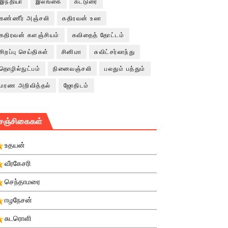
இந்தியா
இலங்கை
கட்டுரை
கண்ணீர் அஞ்சலி
கதிரவன் உலா
கதிரவன் களஞ்சியம்
கவிதைத் தோட்டம்
சிறப்பு செய்திகள்
சினிமா
சுவிட்சர்லாந்து
தொழில்நுட்பம்
நினைவஞ்சலி
பலதும் பத்தும்
மரண அறிவித்தல்
ஜோதிடம்
சஞ்சிகைகள்
உதயன்
வீரகேசரி
செந்தாமரை
ஈழநேசன்
சுடரொளி