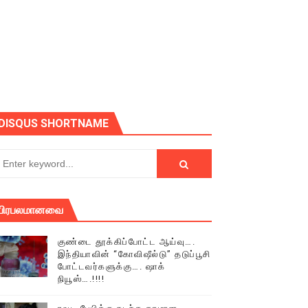
ோடு அழைக்கின்றோம்.
DISQUS SHORTNAME
பிரபலமானவை
குண்டை தூக்கிப்போட்ட ஆய்வு….
இந்தியாவின் “கோவிஷீல்டு” தடுப்பூசி
போட்டவர்களுக்கு…. ஷாக்
நியூஸ்….!!!!
் (செய்தியும்,படங்களும்..)