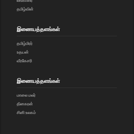
லங்காஸ்ரீ
தமிழ்வின்
இணையத்தளங்கள்
தமிழ்மிரர்
உதயன்
வீரகேசரி
இணையத்தளங்கள்
மாலை மலர்
தினகரன்
சினி உலகம்