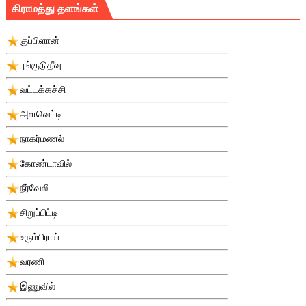
கிராமத்து தளங்கள்
குப்பிளான்
புங்குடுதீவு
வட்டக்கச்சி
அளவெட்டி
நாகர்மணல்
கோண்டாவில்
நீர்வேலி
சிறுப்பிட்டி
உரும்பிராய்
வரணி
இணுவில்