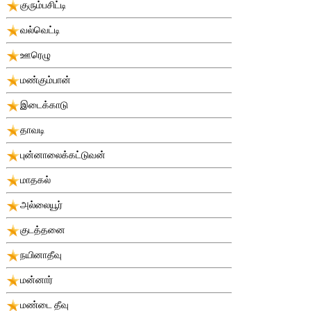
குரும்பசிட்டி
வல்வெட்டி
ஊரெழு
மண்கும்பான்
இடைக்காடு
தாவடி
புன்னாலைக்கட்டுவன்
மாதகல்
அல்லையூர்
குடத்தனை
நயினாதீவு
மன்னார்
மண்டை தீவு