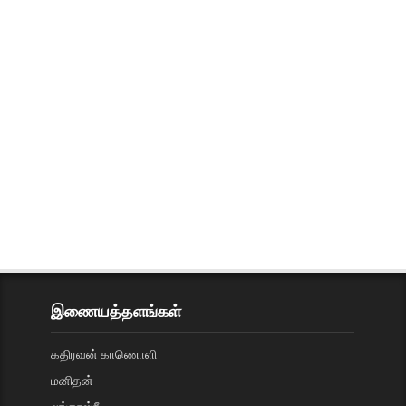
இணையத்தளங்கள்
கதிரவன் காணொளி
மனிதன்