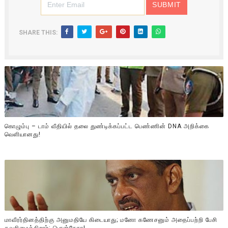
SHARE THIS:
கொழும்பு – டாம் வீதியில் தலை துண்டிக்கப்பட்ட பெண்ணின் DNA அறிக்கை
வௌியானது!
மாவீரர்தினத்திற்கு அனுமதியே கிடையாது; மனோ கணேசனும் அதைப்பற்றி பேசி