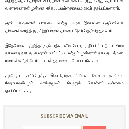
குறித்த குரல் பதிவுகளின் பிரதிகள் கிடைக்கப் பெற்றதும் அது தொடர்பான
ஜனாதிபதி ஐக்கிய நாடுகளின் பொதுச் சபை கூட்டத்தில் இன்று 
விசாரணைகள் முன்னெடுக்கப்படவுள்ளதாகவும் அவர் குறிப்பிட்டுள்ளார்.
32 CM விநோத கன்றுக்குட்டி! (வீடியோ)
குரல் பதிவுகளின் பிரதியை பெற்று, அரச இரசாயன பகுப்பாய்வுத்
திணைக்களத்திற்கு அனுப்பவுள்ளதாகவும் அவர் தெரிவித்துள்ளார்.
வலிமை தான் அஜித் திரைப்பயணத்திலே அதிக காலெக்ஷன் செய்த த
இதேவேளை, குறித்த குரல் பதிவுகளில் பெயர் குறிப்பிடப்பட்டுள்ள மேல்
அல்வா கொடுக்கின்றது இலங்கை!
நீதிமன்ற நீதிபதி கிஹான் பிலப்பிட்டிய மற்றும் முன்னாள் நீதிபதி பத்மினி
2ஆம் நாள் உக்ரைன் யுத்தம்!! எங்களைத் தனிமையில் விட்டுவிட்டுன
ரணவக்க ஆகியோரிடம் வாக்குமூலங்கள் பெறப்பட்டுள்ளன.
தற்போது பணியிலிருந்து இடைநிறுத்தப்பட்டுள்ள நீதவான் தம்மிக்க
ஹேமபாலவிடமும் வாக்குமூலம் பெற்றுக் கொள்ளப்படவுள்ளமை
குறிப்பிடத்தக்கது
SUBSCRIBE VIA EMAIL