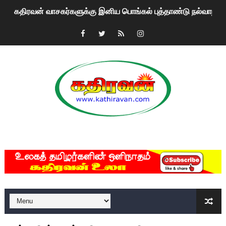
கதிரவன் வாசகர்களுக்கு இனிய பொங்கல் புத்தாண்டு நல்வாழ்த்
மகிந்த ராஜபக்சே பதவி விலக திட்டம்?
ரவுடி பேபிக்கு நடந்த தரமான சம்பவம்.. ஆபாச வீடியோக்களால் வ
காணாமல் போகும் பிள்ளையார்கள்!
குண்டை தூக்கிப்போட்ட ஆய்வு…. இந்தியாவின் “கோவிஷீல்டு” தடுப
யாழில் தமிழின தலைவர் பிரபாகரனின் பிறந்தநாளை கொண்டாடிய
MKRdezign
ஏர்போர்ட்டில் உதைத்த நபர் யார், என்ன நடந்தது?: உண்மையை ச
சீனா இலங்கையிடம் 8 மில்லியன் அமெரிக்க டொலர் நட்டஈடு கோர
01/11/2021 Scotland ல் நடைபெறும் கண்டனப் போராட்டத்திற
பாலச்சந்திரன் மற்றும் தன்னிடம் படித்த மாணவர்கள் தொடர்பில் ந