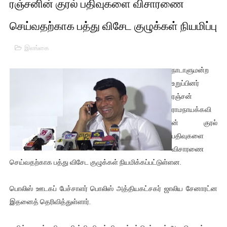
ரஞ்சனின் குரல் பதிவுகளை விசாரணை
பிரிட்டனால் கடத்தப்படும் நிலையில் இலங்கைத் தமிழ் குடும்பம்!!
செய்வதற்காக பத்து விசேட குழுக்கள் நியமிப்பு
வர்ராரு...வர்ராரு... அண்ணாத்த : ரஜினிக்காக இலங்கை பாடலாசிர
இலங்கை
கைது செய்யப்பட்ட இளைஞன் உயிரிழப்பு - கொதித்தெழுந்த பிரத
நாடாளுமன்ற
தடுப்பூசியை பெற்றுக் கொள்ளக் கூடிய இடங்கள்...
உறுப்பினர்
ரஞ்சன்
சிறுமியை பாலியல் வன்கொடுமை செய்த முதியவருக்கு வழங்கப
ராமநாயக்கவி
ன் குரல்
பிரபல நடிகை தூக்கிட்டு தற்கொலை!
பதிவுகளை
வடிவேலுவுக்கு நீதிமன்றம் விதித்துள்ள அதிரடி உத்தரவு!
விசாரணை
செய்வதற்காக பத்து விசேட குழுக்கள் நியமிக்கப்பட்டுள்ளன.
தியாகதீபம் லெப்.கேணல் திலீபன், கேணல் சங்கர் ஆகியோரின் நினை
பொலிஸ் ஊடகப் பேச்சாளர் பொலிஸ் அத்தியகட்சகர் ஜாலிய சேனாரட்ன
ஐ.நா முன்றலில் சீரற்ற காலநிலையிலும் தமிழின அழிப்பிற்கு நீதி க
இதனைத் தெரிவித்துள்ளார்.
இளையராஜா – கமல் அவசர சந்திப்பு (படங்கள், விடியோ)