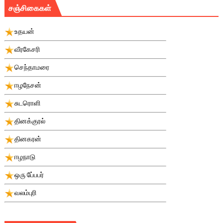
சஞ்சிகைகள்
உதயன்
வீரகேசரி
செந்தாமரை
ஈழநேசன்
சுடரொளி
தினக்குரல்
தினகரன்
ஈழநாடு
ஒரு பே்பபர்
வலம்புரி