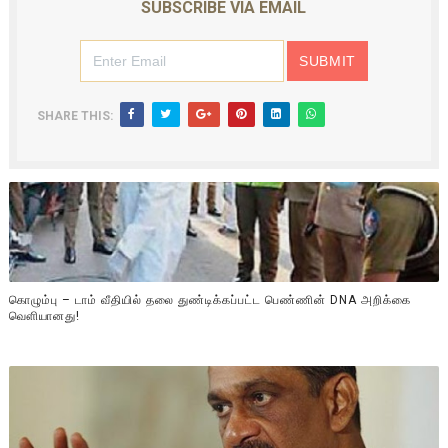
SUBSCRIBE VIA EMAIL
SHARE THIS:
கொழும்பு – டாம் வீதியில் தலை துண்டிக்கப்பட்ட பெண்ணின் DNA அறிக்கை
வௌியானது!