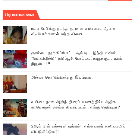
பிரபலமானவை
ரவுடி பேபிக்கு நடந்த தரமான சம்பவம்.. ஆபாச
வீடியோக்களால் வந்த வினை
குண்டை தூக்கிப்போட்ட ஆய்வு…. இந்தியாவின்
“கோவிஷீல்டு” தடுப்பூசி போட்டவர்களுக்கு…. ஷாக்
நியூஸ்….!!!!
அல்வா கொடுக்கின்றது இலங்கை!
வலிமை தான் அஜித் திரைப்பயணத்திலே அதிக
காலெக்ஷன் செய்த திரைப்படம் ! எங்கு தெரியுமா?
2ஆம் நாள் உக்ரைன் யுத்தம்!! எங்களைத் தனிமையில்
விட்டுவிட்டுனர்!!