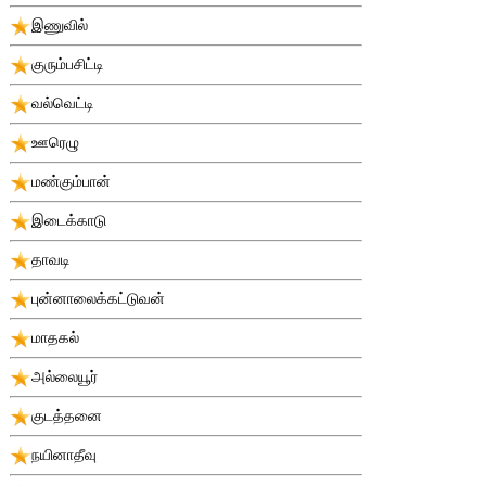
இணுவில்
குரும்பசிட்டி
வல்வெட்டி
ஊரெழு
மண்கும்பான்
இடைக்காடு
தாவடி
புன்னாலைக்கட்டுவன்
மாதகல்
அல்லையூர்
குடத்தனை
நயினாதீவு