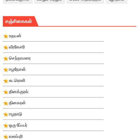
சஞ்சிகைகள்
உதயன்
வீரகேசரி
செந்தாமரை
ஈழநேசன்
சுடரொளி
தினக்குரல்
தினகரன்
ஈழநாடு
ஒரு பே்பபர்
வலம்புரி