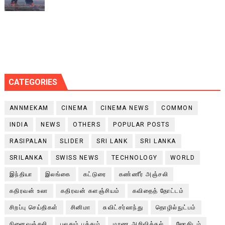
CATEGORIES
ANNMEKAM
CINEMA
CINEMA NEWS
COMMON
INDIA
NEWS
OTHERS
POPULAR POSTS
RASIPALAN
SLIDER
SRI LANK
SRI LANKA
SRILANKA
SWISS NEWS
TECHNOLOGY
WORLD
இந்தியா
இலங்கை
கட்டுரை
கண்ணீர் அஞ்சலி
கதிரவன் உலா
கதிரவன் களஞ்சியம்
கவிதைத் தோட்டம்
சிறப்பு செய்திகள்
சினிமா
சுவிட்சர்லாந்து
தொழில்நுட்பம்
நினைவஞ்சலி
பலதும் பத்தும்
மரண அறிவித்தல்
ஜோதிடம்