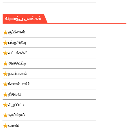
கிராமத்து தளங்கள்
குப்பிளான்
புங்குடுதீவு
வட்டக்கச்சி
அளவெட்டி
நாகர்மணல்
கோண்டாவில்
நீர்வேலி
சிறுப்பிட்டி
உரும்பிராய்
வரணி