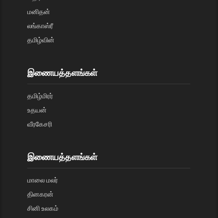
மனிதன்
லங்காஸ்ரீ
தமிழ்வின்
இணையத்தளங்கள்
தமிழ்மிரர்
உதயன்
வீரகேசரி
இணையத்தளங்கள்
மாலை மலர்
தினகரன்
சினி உலகம்