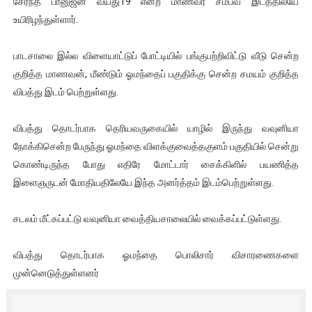
சேர்ந்த பானுஜன் வயது19 என்ற மாணவர் சம்பவ இடத்திலயே
ஐ.நா முன்றலில் சீரற்ற காலநிலையிலும் தமிழின அழிப்பிற்கு நீதி க
உயிரிழந்துள்ளார்.
இளையராஜா – கமல் அவசர சந்திப்பு (படங்கள், விடியோ)
பாடசாலை இல்ல விளையாட்டுப் போட்டியில் பங்குபற்றிவிட்டு வீடு சென்ற
குறித்த மாணவன், மீண்டும் ஓமந்தைப் பகுதிக்கு சென்ற சமயம் குறித்த
ஜனாதிபதி ஐக்கிய நாடுகளின் பொதுச் சபை கூட்டத்தில் இன்று 
விபத்து இடம் பெற்றுள்ளது.
32 CM விநோத கன்றுக்குட்டி! (வீடியோ)
விபத்து தொடர்பாக தெரியவருகையில் யாழில் இருந்து வவுனியா
வலிமை தான் அஜித் திரைப்பயணத்திலே அதிக காலெக்ஷன் செய்த த
நோக்கிசென்ற பேருந்து ஓமந்தை விளக்குவைத்தகுளம் பகுதியில் சென்று
கொண்டிருந்த போது எதிரே மோட்டார் சைக்கிளில் பயணித்த
இளைஞருடன் மோதியதிலேயே இந்த அனர்த்தம் இடம்பெற்றுள்ளது.
சடலம் மீட்கப்பட்டு வவுனியா வைத்தியசாலையில் வைக்கப்பட்டுள்ளது.
விபத்து தொடர்பாக ஓமந்தை பொலிசார் விசாரணைகளை
முன்னெடுத்துள்ளனர்