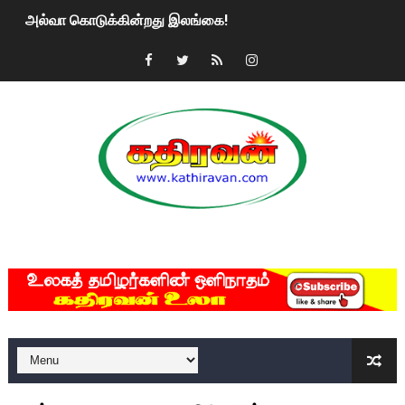
அல்வா கொடுக்கின்றது இலங்கை!
2ஆம் நாள் உக்ரைன் யுத்தம்!! எங்களைத் தனிமையில் விட்டுவிட்டுன
கதிரவன் வாசகர்களுக்கு இனிய பொங்கல் புத்தாண்டு நல்வாழ்த்
மகிந்த ராஜபக்சே பதவி விலக திட்டம்?
ரவுடி பேபிக்கு நடந்த தரமான சம்பவம்.. ஆபாச வீடியோக்களால் வ
காணாமல் போகும் பிள்ளையார்கள்!
MKRdezign
குண்டை தூக்கிப்போட்ட ஆய்வு…. இந்தியாவின் “கோவிஷீல்டு” தடுப
யாழில் தமிழின தலைவர் பிரபாகரனின் பிறந்தநாளை கொண்டாடிய
ஏர்போர்ட்டில் உதைத்த நபர் யார், என்ன நடந்தது?: உண்மையை ச
சீனா இலங்கையிடம் 8 மில்லியன் அமெரிக்க டொலர் நட்டஈடு கோர