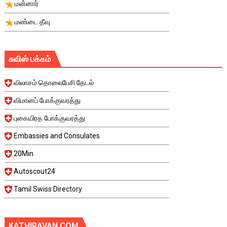
மன்னார்
மண்டை தீவு
சுவிஸ் பக்கம்
விலாசம் தொலைபேசி தேடல்
விமானப் போக்குவரத்து
புகையிரத போக்குவரத்து
Embassies and Consulates
20Min
Autoscout24
Tamil Swiss Directory
KATHIRAVAN.COM