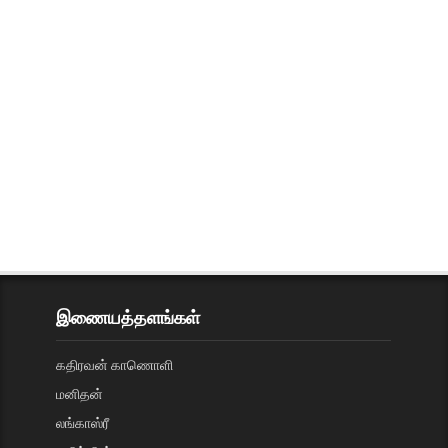
இணையத்தளங்கள்
கதிரவன் காணொளி
மனிதன்
லங்காஸ்ரீ