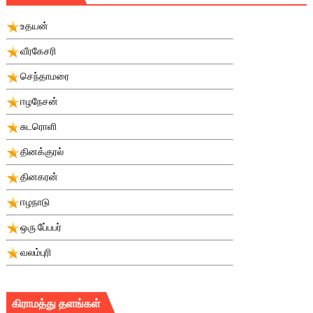
உதயன்
வீரகேசரி
செந்தாமரை
ஈழநேசன்
சுடரொளி
தினக்குரல்
தினகரன்
ஈழநாடு
ஒரு பே்பபர்
வலம்புரி
கிராமத்து தளங்கள்