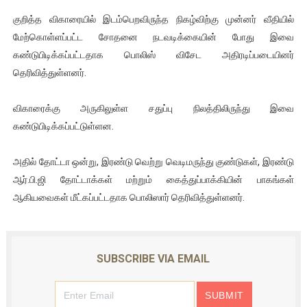
ஜனாதிபதி ஐக்கிய நாடுகளின் பொதுச் சபை கூட்டத்தில் இன்று 
குறித்த விகாரையில் இடம்பெறவிருந்த நிகழ்விற்கு முன்னர் வீதியில்
மேற்கொள்ளப்பட்ட சோதனை நடவடிக்கையின் போது இவை
32 CM விநோத கன்றுக்குட்டி! (வீடியோ)
கண்டுபிடிக்கப்பட்டதாக பொலிஸ் விசேட அதிரடிப்படையினர்
தெரிவித்துள்ளனர்.
வலிமை தான் அஜித் திரைப்பயணத்திலே அதிக காலெக்ஷன் செய்த த
விகாரைக்கு அருகிலுள்ள சதுப்பு நிலத்திலிருந்து இவை
அல்வா கொடுக்கின்றது இலங்கை!
கண்டுபிடிக்கப்பட்டுள்ளன.
2ஆம் நாள் உக்ரைன் யுத்தம்!! எங்களைத் தனிமையில் விட்டுவிட்டுன
அதில் தோட்டா ஒன்று, இரண்டு வெற்று வெடிமருந்து குண்டுகள், இரண்டு
ஆர்.பி.ஜி தோட்டாக்கள் மற்றும் கைத்துப்பாக்கியின் பாகங்கள்
ஆகியவைகள் மீட்கப்பட்டதாக பொலிஸார் தெரிவித்துள்ளனர்.
SUBSCRIBE VIA EMAIL