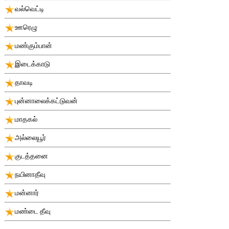
வல்வெட்டி
ஊரெழு
மண்கும்பான்
இடைக்காடு
தாவடி
புன்னாலைக்கட்டுவன்
மாதகல்
அல்லையூர்
குடத்தனை
நயினாதீவு
மன்னார்
மண்டை தீவு