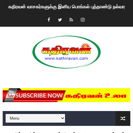
கதிரவன் வாசகர்களுக்கு இனிய பொங்கல் புத்தாண்டு நல்வாழ்த்
மகிந்த ராஜபக்சே பதவி விலக திட்டம்?
ரவுடி பேபிக்கு நடந்த தரமான சம்பவம்.. ஆபாச வீடியோக்களால் வ
காணாமல் போகும் பிள்ளையார்கள்!
குண்டை தூக்கிப்போட்ட ஆய்வு…. இந்தியாவின் “கோவிஷீல்டு” தடுப
யாழில் தமிழின தலைவர் பிரபாகரனின் பிறந்தநாளை கொண்டாடிய
MKRdezign
ஏர்போர்ட்டில் உதைத்த நபர் யார், என்ன நடந்தது?: உண்மையை ச
சீனா இலங்கையிடம் 8 மில்லியன் அமெரிக்க டொலர் நட்டஈடு கோர
01/11/2021 Scotland ல் நடைபெறும் கண்டனப் போராட்டத்திற
பாலச்சந்திரன் மற்றும் தன்னிடம் படித்த மாணவர்கள் தொடர்பில் ந