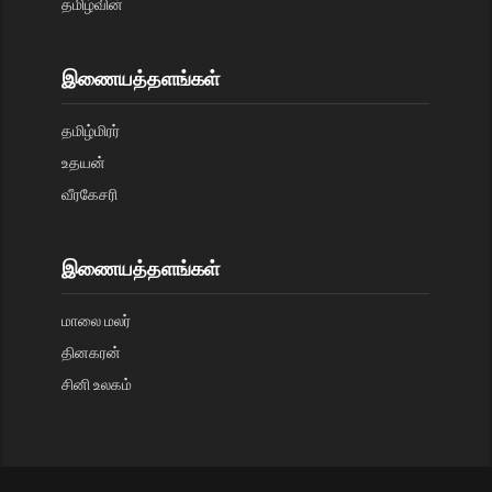
தமிழ்வின்
இணையத்தளங்கள்
தமிழ்மிரர்
உதயன்
வீரகேசரி
இணையத்தளங்கள்
மாலை மலர்
தினகரன்
சினி உலகம்