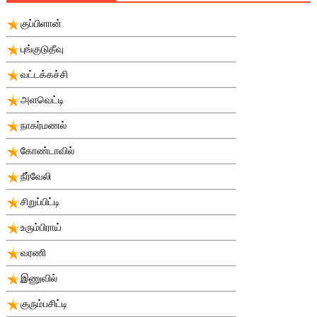
குப்பிளான்
புங்குடுதீவு
வட்டக்கச்சி
அளவெட்டி
நாகர்மணல்
கோண்டாவில்
நீர்வேலி
சிறுப்பிட்டி
உரும்பிராய்
வரணி
இணுவில்
குரும்பசிட்டி