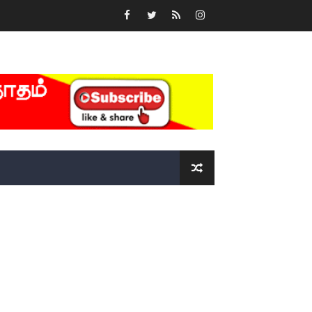
்….!!!!