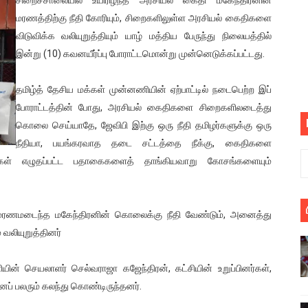
பெறும் கண்டனப் போராட்டத்திற்கு கலந்துகொள்ளுமாறு அன்புரிமைய
மரணத்திற்கு நீதி கோரியும், சிறைகளிலுள்ள அரசியல் கைதிகளை
விடுவிக்க வலியுறுத்தியும் யாழ் மத்திய பேருந்து நிலையத்தில்
் படித்த மாணவர்கள் தொடர்பில் நாடாளுமன்றத்தில் பகிரங்க கேள்வி
இன்று (10) கவனயீர்ப்பு போராட்டமொன்று முன்னெடுக்கப்பட்டது.
யில் இலங்கைத் தமிழ் குடும்பம்!! நடந்தது என்ன
தமிழ்த் தேசிய மக்கள் முன்னணியின் ஏற்பாட்டில் நடைபெற்ற இப்
போராட்டத்தின் போது, அரசியல் கைதிகளை சிறைகளிலடைத்து
 : ரஜினிக்காக இலங்கை பாடலாசிரியர் வெளியிட்ட...
கொலை செய்யாதே, ஜேவிபி இற்கு ஒரு நீதி தமிழர்களுக்கு ஒரு
ரிழப்பு - கொதித்தெழுந்த பிரதேசவாசிகள்!
நீதியா, பயங்கரவாத தடை சட்டத்தை நீக்கு, கைதிகளை
் எழுதப்பட்ட பதாகைகளைத் தாங்கியவாறு கோசங்களையும்
 கூடிய இடங்கள்...
ை செய்த முதியவருக்கு வழங்கப்பட்ட தண்டனை
ல் மரணமடைந்த மகேந்திரனின் கொலைக்கு நீதி வேண்டும், அனைத்து
வலியுறுத்தினர்
ொலை!
்துள்ள அதிரடி உத்தரவு!
யின் செயலாளர் செல்வராஜா கஜேந்திரன், கட்சியின் உறுப்பினர்கள்,
ப் பலரும் கலந்து கொண்டிருந்தனர்.
், கேணல் சங்கர் ஆகியோரின் நினைவெழுச்சி நாள் - 26.09.2021 சுவிஸ