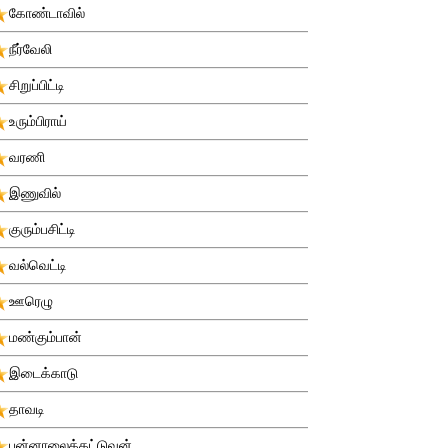
கோண்டாவில்
நீர்வேலி
சிறுப்பிட்டி
உரும்பிராய்
வரணி
இணுவில்
குரும்பசிட்டி
வல்வெட்டி
ஊரெழு
மண்கும்பான்
இடைக்காடு
தாவடி
புன்னாலைக்கட்டுவன்