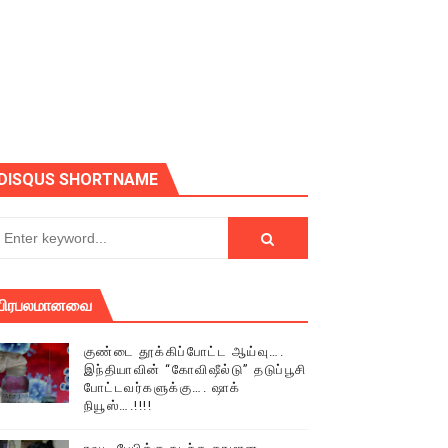
ோடு அழைக்கின்றோம்.
DISQUS SHORTNAME
பிரபலமானவை
குண்டை தூக்கிப்போட்ட ஆய்வு….
இந்தியாவின் “கோவிஷீல்டு” தடுப்பூசி
போட்டவர்களுக்கு…. ஷாக்
நியூஸ்….!!!!
் (செய்தியும்,படங்களும்..)