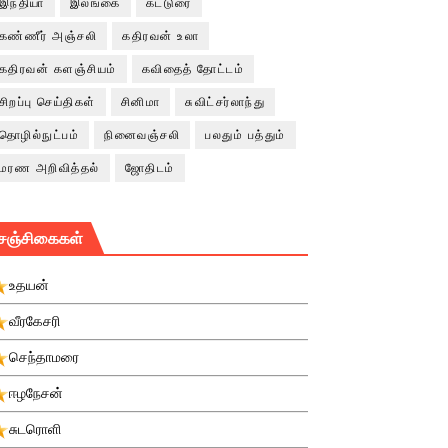
இந்தியா
இலங்கை
கட்டுரை
கண்ணீர் அஞ்சலி
கதிரவன் உலா
கதிரவன் களஞ்சியம்
கவிதைத் தோட்டம்
சிறப்பு செய்திகள்
சினிமா
சுவிட்சர்லாந்து
தொழில்நுட்பம்
நினைவஞ்சலி
பலதும் பத்தும்
மரண அறிவித்தல்
ஜோதிடம்
சஞ்சிகைகள்
உதயன்
வீரகேசரி
செந்தாமரை
ஈழநேசன்
சுடரொளி