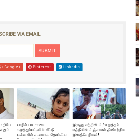
ிலும் தமிழின அழிப்பிற்கு நீதி கேட்டு நடைபெற்ற கவனயீர்ப்புப் போராட்
்பு (படங்கள், விடியோ)
SCRIBE VIA EMAIL
ொதுச் சபை கூட்டத்தில் இன்று உரை
வீடியோ)
்திலே அதிக காலெக்ஷன் செய்த திரைப்படம் ! எங்கு தெரியுமா?
Google+
Pinterest
Linkedin
ுமதியே
யாழில் பாடசாலை
இராணுவத்தின் அச்சறுத்தல்
சனும்
கழுத்துப்பட்டியில் வீட்டு
மத்தியில் அஞ்சாமல் தீபமேற்றிய
யன்னலில் சடலமாக தொங்கிய
இளஞ்செழியன்!