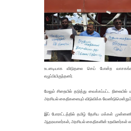
01/11/2021 Scotland ல் நடை
பாலச்சந்திரன் மற்றும் தன்னிடம
பிரிட்டனால் கடத்தப்படும் நிலை
வர்ராரு...வர்ராரு... அண்ணாத்த
கைது செய்யப்பட்ட இளைஞன் உயி
உடனடியாக விடுதலை செய் போன்ற வாசகங்கள
தடுப்பூசியை பெற்றுக் கொள்ளக்
எழுப்பியிருந்தனர்.
சிறுமியை பாலியல் வன்கொடும
மேலும் சிறையில் தடுத்து வைக்கப்பட்ட நிலையி
அரசியல் கைதிகளையும் விடுவிக்க வேண்டுமென்றும் 
பிரபல நடிகை தூக்கிட்டு தற்க
வடிவேலுவுக்கு நீதிமன்றம் விதித
இப் போராட்டத்தில் தமிழ் தேசிய மக்கள் முன்னணி
ஆதரவாளர்கள், அரசியல் கைதிகளின் உறவினர்கள் என
தியாகதீபம் லெப்.கேணல் திலீபன