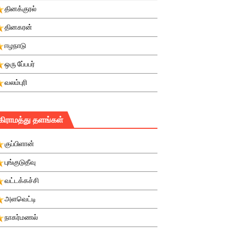
தினக்குரல்
தினகரன்
ஈழநாடு
ஒரு பே்பபர்
வலம்புரி
கிராமத்து தளங்கள்
குப்பிளான்
புங்குடுதீவு
வட்டக்கச்சி
அளவெட்டி
நாகர்மணல்