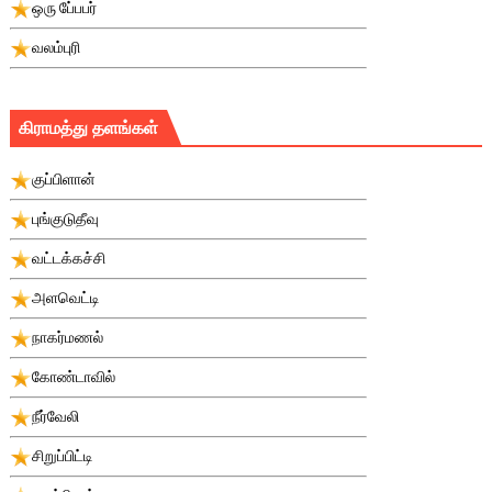
ஒரு பே்பபர்
வலம்புரி
கிராமத்து தளங்கள்
குப்பிளான்
புங்குடுதீவு
வட்டக்கச்சி
அளவெட்டி
நாகர்மணல்
கோண்டாவில்
நீர்வேலி
சிறுப்பிட்டி