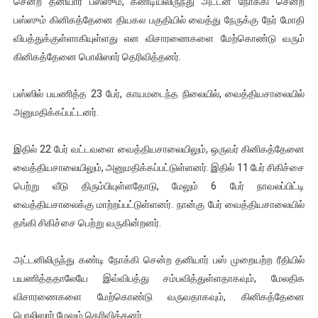
சென்ற தனியார் பஸ்ஸும், கண்டியிலிருந்து அட்டன் நோக்கி சென்ற
ஐ.நா முன்றலில் சீரற்ற காலநிலையிலும் தமிழின அழிப்பிற்கு நீதி க
பஸ்ஸும் கினிகத்தேனை தியகல பகுதியில் வைத்து நேருக்கு நேர் மோதி
விபத்துக்குள்ளாகியுள்ளது என விசாரணைகளை மேற்கொண்டு வரும்
இளையராஜா – கமல் அவசர சந்திப்பு (படங்கள், விடியோ)
கினிகத்தேனை பொலிஸார் தெரிவித்தனர்.
ஜனாதிபதி ஐக்கிய நாடுகளின் பொதுச் சபை கூட்டத்தில் இன்று 
பஸ்ஸில் பயணித்த 23 பேர், காயமடைந்த நிலையில், வைத்தியசாலையில்
அனுமதிக்கப்பட்டனர்.
32 CM விநோத கன்றுக்குட்டி! (வீடியோ)
வலிமை தான் அஜித் திரைப்பயணத்திலே அதிக காலெக்ஷன் செய்த த
இதில் 22 பேர் வட்டவளை வைத்தியசாலையிலும், ஒருவர் கினிகத்தேனை
வைத்தியசாலையிலும், அனுமதிக்கப்பட்டுள்ளனர். இதில் 11 பேர் சிகிச்சை
பெற்று வீடு திரும்பியுள்ளதோடு, மேலும் 6 பேர் நாவலப்பிட்டி
வைத்தியசாலைக்கு மாற்றப்பட்டுள்ளனர். நான்கு பேர் வைத்தியசாலையில்
தங்கி சிகிச்சை பெற்று வருகின்றனர்.
அட்டனிலிருந்து கண்டி நோக்கி சென்ற தனியார் பஸ் முறையற்ற ரீதியில்
பயணித்ததாலேயே இவ்விபத்து சம்பவித்துள்ளதாகவும், மேலதிக
விசாரணைகளை மேற்கொண்டு வருவதாகவும், கினிகத்தேனை
பொலிஸார் மேலும் தெரிவித்தனர்