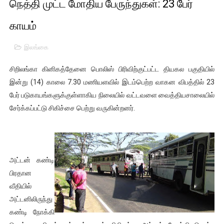
நெத்தி முட்ட மோதிய பேருந்துகள்: 23 பேர்
01/11/2021 Scotland ல் நடைபெறும் கண்டனப் போராட்டத்திற
காயம்
பாலச்சந்திரன் மற்றும் தன்னிடம் படித்த மாணவர்கள் தொடர்பில் ந
இலங்கை
பிரிட்டனால் கடத்தப்படும் நிலையில் இலங்கைத் தமிழ் குடும்பம்!!
சிறிலங்கா கினிகத்தேனை பொலிஸ் பிரிவிற்குட்பட்ட தியகல பகுதியில்
வர்ராரு...வர்ராரு... அண்ணாத்த : ரஜினிக்காக இலங்கை பாடலாசிர
இன்று (14) காலை 7.30 மணியளவில் இடம்பெற்ற வாகன விபத்தில் 23
பேர் படுகாயங்களுக்குள்ளாகிய நிலையில் வட்டவளை வைத்தியசாலையில்
கைது செய்யப்பட்ட இளைஞன் உயிரிழப்பு - கொதித்தெழுந்த பிரத
சேர்க்கப்பட்டு சிகிச்சை பெற்று வருகின்றனர்.
தடுப்பூசியை பெற்றுக் கொள்ளக் கூடிய இடங்கள்...
சிறுமியை பாலியல் வன்கொடுமை செய்த முதியவருக்கு வழங்கப
அட்டன் கண்டி
பிரபல நடிகை தூக்கிட்டு தற்கொலை!
பிரதான
வீதியில்
வடிவேலுவுக்கு நீதிமன்றம் விதித்துள்ள அதிரடி உத்தரவு!
அட்டனிலிருந்து
கண்டி நோக்கி
தியாகதீபம் லெப்.கேணல் திலீபன், கேணல் சங்கர் ஆகியோரின் நினை