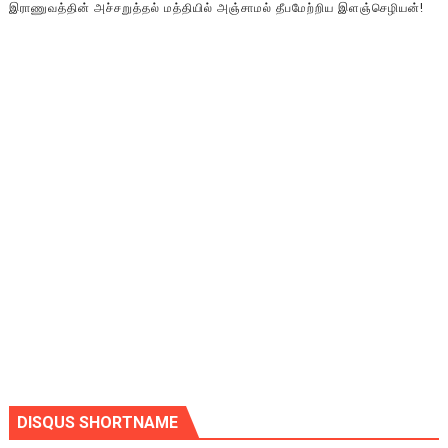
இராணுவத்தின் அச்சறுத்தல் மத்தியில் அஞ்சாமல் தீபமேற்றிய இளஞ்செழியன்!
DISQUS SHORTNAME