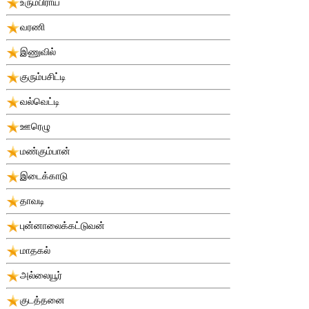
உரும்பிராய்
வரணி
இணுவில்
குரும்பசிட்டி
வல்வெட்டி
ஊரெழு
மண்கும்பான்
இடைக்காடு
தாவடி
புன்னாலைக்கட்டுவன்
மாதகல்
அல்லையூர்
குடத்தனை