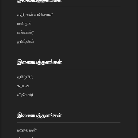
கதிரவன் காணொளி
மனிதன்
லங்காஸ்ரீ
தமிழ்வின்
இணையத்தளங்கள்
தமிழ்மிரர்
உதயன்
வீரகேசரி
இணையத்தளங்கள்
மாலை மலர்