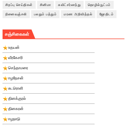
சிறப்பு செய்திகள்
சினிமா
சுவிட்சர்லாந்து
தொழில்நுட்பம்
நினைவஞ்சலி
பலதும் பத்தும்
மரண அறிவித்தல்
ஜோதிடம்
சஞ்சிகைகள்
உதயன்
வீரகேசரி
செந்தாமரை
ஈழநேசன்
சுடரொளி
தினக்குரல்
தினகரன்
ஈழநாடு