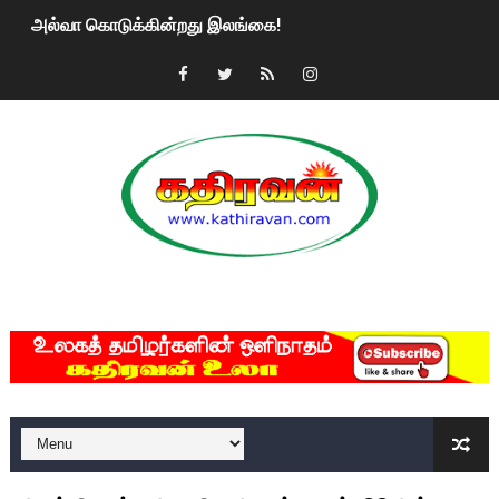
அல்வா கொடுக்கின்றது இலங்கை!
2ஆம் நாள் உக்ரைன் யுத்தம்!! எங்களைத் தனிமையில் விட்டுவிட்டுன
கதிரவன் வாசகர்களுக்கு இனிய பொங்கல் புத்தாண்டு நல்வாழ்த்
மகிந்த ராஜபக்சே பதவி விலக திட்டம்?
ரவுடி பேபிக்கு நடந்த தரமான சம்பவம்.. ஆபாச வீடியோக்களால் வ
காணாமல் போகும் பிள்ளையார்கள்!
MKRdezign
குண்டை தூக்கிப்போட்ட ஆய்வு…. இந்தியாவின் “கோவிஷீல்டு” தடுப
யாழில் தமிழின தலைவர் பிரபாகரனின் பிறந்தநாளை கொண்டாடிய
ஏர்போர்ட்டில் உதைத்த நபர் யார், என்ன நடந்தது?: உண்மையை ச
சீனா இலங்கையிடம் 8 மில்லியன் அமெரிக்க டொலர் நட்டஈடு கோர