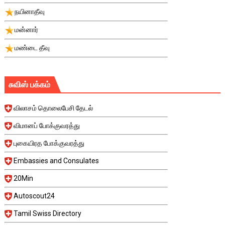
நயினாதீவு
மன்னார்
மண்டை தீவு
சுவிஸ் பக்கம்
விலாசம் தொலைபேசி தேடல்
விமானப் போக்குவரத்து
புகையிரத போக்குவரத்து
Embassies and Consulates
20Min
Autoscout24
Tamil Swiss Directory