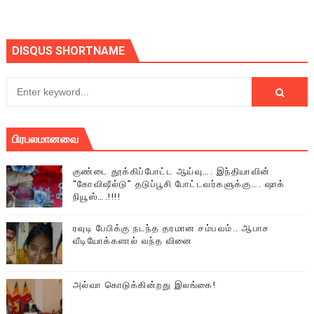
DISQUS SHORTNAME
பிரபலமானவை
குண்டை தூக்கிப்போட்ட ஆய்வு…. இந்தியாவின்
“கோவிஷீல்டு” தடுப்பூசி போட்டவர்களுக்கு…. ஷாக்
நியூஸ்….!!!!
ரவுடி பேபிக்கு நடந்த தரமான சம்பவம்.. ஆபாச
வீடியோக்களால் வந்த வினை
அல்வா கொடுக்கின்றது இலங்கை!