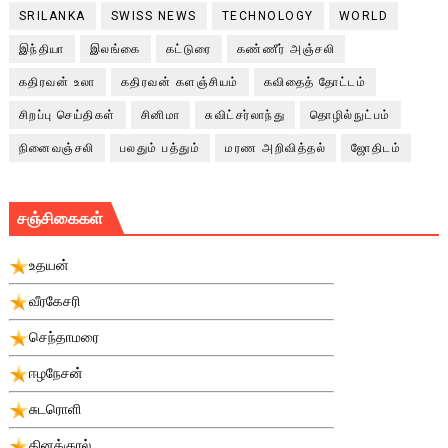
SRILANKA
SWISS NEWS
TECHNOLOGY
WORLD
இந்தியா
இலங்கை
கட்டுரை
கண்ணீர் அஞ்சலி
கதிரவன் உலா
கதிரவன் களஞ்சியம்
கவிதைத் தோட்டம்
சிறப்பு செய்திகள்
சினிமா
சுவிட்சர்லாந்து
தொழில்நுட்பம்
நினைவஞ்சலி
பலதும் பத்தும்
மரண அறிவித்தல்
ஜோதிடம்
சஞ்சிகைகள்
உதயன்
வீரகேசரி
செந்தாமரை
ஈழநேசன்
சுடரொளி
தினக்குரல்