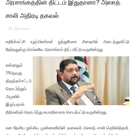
அரசாங்கத்தின் திட்டம் இதுதானா? அஸாத்
01/11/2021 Scotland ல் நடைபெறும் கண்டனப் போராட்டத்திற
சாலி அதிரடி தகவல்
பாலச்சந்திரன் மற்றும் தன்னிடம் படித்த மாணவர்கள் தொடர்பில் ந
இலங்கை
பிரிட்டனால் கடத்தப்படும் நிலையில் இலங்கைத் தமிழ் குடும்பம்!!
எதிர்க்கட்சி உறுப்பினர்கள் ஐந்துபேரை சிறையில் அடைத்துவிட்டு
வர்ராரு...வர்ராரு... அண்ணாத்த : ரஜினிக்காக இலங்கை பாடலாசிர
தேர்தலுக்கு செல்லவே அரசாங்கம் திட்டமிட்டு வருகின்றது.
கைது செய்யப்பட்ட இளைஞன் உயிரிழப்பு - கொதித்தெழுந்த பிரத
என்றாலும்
19ஆவது
தடுப்பூசியை பெற்றுக் கொள்ளக் கூடிய இடங்கள்...
திருத்தச்சட்டம்
சிறுமியை பாலியல் வன்கொடுமை செய்த முதியவருக்கு வழங்கப
தொடர்ந்தும்
அமுலில்
பிரபல நடிகை தூக்கிட்டு தற்கொலை!
இருப்பதால்
நீதிமன்றம் தொடர்ந்து சுயாதீனமாக செயற்பட்டு வருகின்றது.
வடிவேலுவுக்கு நீதிமன்றம் விதித்துள்ள அதிரடி உத்தரவு!
என தேசிய ஐக்கிய முன்னணியின் தலைவர் அஸாத் சாலி தெரிவித்தார்.
தியாகதீபம் லெப்.கேணல் திலீபன், கேணல் சங்கர் ஆகியோரின் நினை