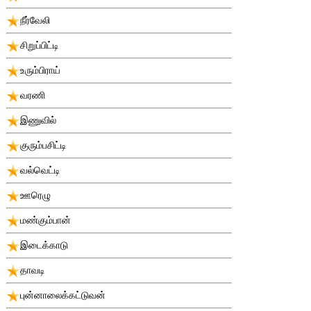
நீர்வேலி
சிறுப்பிட்டி
உரும்பிராய்
வரணி
இணுவில்
குரும்பசிட்டி
வல்வெட்டி
ஊரெழு
மண்கும்பான்
இடைக்காடு
தாவடி
புன்னாலைக்கட்டுவன்