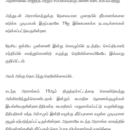
அதனாலேயே ராஜித்த மற்றும் சம்பிக்கவுக்கு பிணை கிடைக்கப்பெற்றது.
ஐ.நா முன்றலில் சீரற்ற காலநிலையிலும் தமிழின அழிப்பிற்கு நீதி க
அத்துடன் அரசாங்கத்துக்கு தேவையான முறையில் தீர்மானங்களை
இளையராஜா – கமல் அவசர சந்திப்பு (படங்கள், விடியோ)
எடுக்க முடியாமல் இருப்பதாலே 19ஐ இல்லாமலாக்க நடவடிக்கைகள்
எடுக்கப்பட்டுவருகின்றன.
ஜனாதிபதி ஐக்கிய நாடுகளின் பொதுச் சபை கூட்டத்தில் இன்று 
தேசிய ஐக்கிய முன்னணி இன்று கொழும்பில் நடத்திய செய்தியாளர்
32 CM விநோத கன்றுக்குட்டி! (வீடியோ)
சந்திப்பில் கலந்துகொண்டு கருத்து தெரிவிக்கையிலேயே இவ்வாறு
வலிமை தான் அஜித் திரைப்பயணத்திலே அதிக காலெக்ஷன் செய்த த
குறிப்பிட்டார்.
அவர் அங்கு தொடர்ந்து தெரிவிக்கையில்…
கடந்த அரசாங்கம் 19ஆம் திருத்தச்சட்டத்தை கொண்டுவந்து
அங்கிகரித்துக்கொண்டதால் இன்றும் சுயாதீன ஆணைக்குழுக்கள்
இயங்கிவருகின்றன.நீதிமன்ற சுயாதீனம் பாதுகாக்கப்பட்டு வருகின்றது.
நீதிபதிகள் எந்த அச்சமும் இன்றி வழக்கு தீர்ப்புகளை வழங்க முடியுமான
சூழல் ஏற்படுத்தப்பட்டிருக்கின்றன. அதனாலே கடந்த அரசாங்க காலத்தில்
நீதிமன்றங்களின் தீர்ப்புகள் தொடர்பாக விமர்சனங்கள் வரவில்லை.