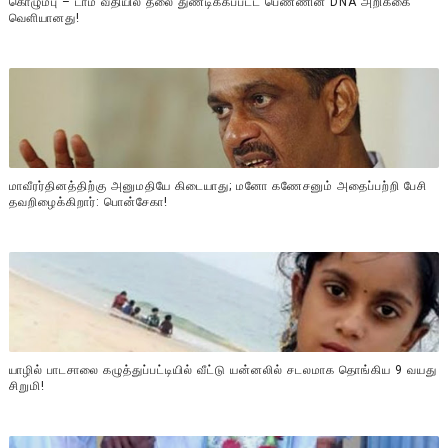
கொழும்பு – டாம் வீதியில் தலை துண்டிக்கப்பட்ட பெண்ணின் DNA அறிக்கை
வௌியானது!
மாவீரர்தினத்திற்கு அனுமதியே கிடையாது; மனோ கணேசனும் அதைப்பற்றி பேசி
தவறிழைக்கிறார்: பொன்சேகா!
யாழில் பாடசாலை கழுத்துப்பட்டியில் வீட்டு யன்னலில் சடலமாக தொங்கிய 9 வயது
சிறுமி!