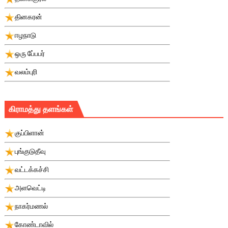
தினகரன்
ஈழநாடு
ஒரு பே்பபர்
வலம்புரி
கிராமத்து தளங்கள்
குப்பிளான்
புங்குடுதீவு
வட்டக்கச்சி
அளவெட்டி
நாகர்மணல்
கோண்டாவில்