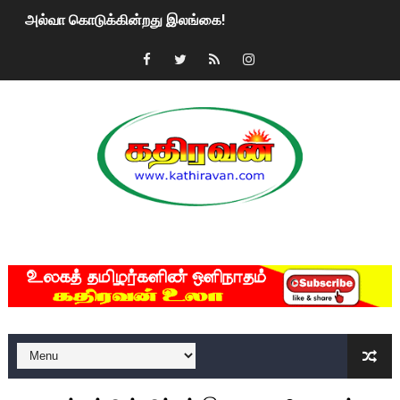
அல்வா கொடுக்கின்றது இலங்கை!
2ஆம் நாள் உக்ரைன் யுத்தம்!! எங்களைத் தனிமையில் விட்டுவிட்டுன
கதிரவன் வாசகர்களுக்கு இனிய பொங்கல் புத்தாண்டு நல்வாழ்த்
மகிந்த ராஜபக்சே பதவி விலக திட்டம்?
ரவுடி பேபிக்கு நடந்த தரமான சம்பவம்.. ஆபாச வீடியோக்களால் வ
காணாமல் போகும் பிள்ளையார்கள்!
MKRdezign
குண்டை தூக்கிப்போட்ட ஆய்வு…. இந்தியாவின் “கோவிஷீல்டு” தடுப
யாழில் தமிழின தலைவர் பிரபாகரனின் பிறந்தநாளை கொண்டாடிய
ஏர்போர்ட்டில் உதைத்த நபர் யார், என்ன நடந்தது?: உண்மையை ச
சீனா இலங்கையிடம் 8 மில்லியன் அமெரிக்க டொலர் நட்டஈடு கோர