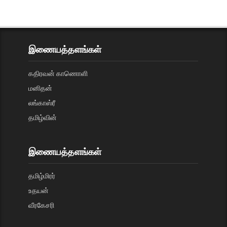
இணையத்தளங்கள்
கதிரவன் காணொளி
மனிதன்
லங்காஸ்ரீ
தமிழ்வின்
இணையத்தளங்கள்
தமிழ்மிரர்
உதயன்
வீரகேசரி