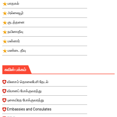
மாதகல்
அல்லையூர்
குடத்தனை
நயினாதீவு
மன்னார்
மண்டை தீவு
சுவிஸ் பக்கம்
விலாசம் தொலைபேசி தேடல்
விமானப் போக்குவரத்து
புகையிரத போக்குவரத்து
Embassies and Consulates