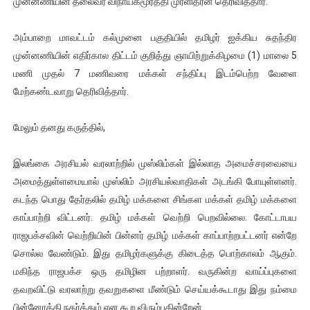
முன்னணியின் தலைவர் விநாயகமூர்த்தி முரளிதரன் தெரிவித்தார்.
இளையராஜா – கமல் அவசர சந்திப்பு (படங்கள், விடியோ)
அம்பாறை மாவட்டம் கல்முனை பகுதியில் தமிழர் ஐக்கிய சுதந்திர
ஜனாதிபதி ஐக்கிய நாடுகளின் பொதுச் சபை கூட்டத்தில் இன்று 
முன்னணியின் எதிர்கால திட்டம் குறித்து ஞாயிற்றுக்கிழமை (1) மாலை 5
மணி முதல் 7 மணிவரை மக்கள் சந்திப்பு இடம்பெற்ற வேளை
32 CM விநோத கன்றுக்குட்டி! (வீடியோ)
மேற்கண்டவாறு தெரிவித்தார்.
வலிமை தான் அஜித் திரைப்பயணத்திலே அதிக காலெக்ஷன் செய்த த
மேலும் தனது கருத்தில்,
அல்வா கொடுக்கின்றது இலங்கை!
இலங்கை அரசியல் வரலாற்றில் முஸ்லிம்கள் இல்லாத அமைச்சரவையை
அமைத்துள்ளமையால் முஸ்லிம் அரசியல்வாதிகள் அடங்கி போயுள்ளனர்.
கடந்த பொது தேர்தலில் தமிழ் மக்களை சிங்கள மக்கள் தமிழ் மக்களை
காப்பாற்றி விட்டனர். தமிழ் மக்கள் வெற்றி பெறவில்லை. கோட்டாபய
ராஜபக்சவின் வெற்றியின் பின்னர் தமிழ் மக்கள் காப்பாற்றபட்டனர் என்றே
சொல்ல வேண்டும். இது தமிழர்களுக்கு கிடைத்த பொற்காலம் ஆகும்.
மகிந்த ராஜபக்ச ஒரு தமிழின பற்றாளர். வருகின்ற வாய்ப்புகளை
தவறவிட்டு வரலாற்று தவறுகளை மீண்டும் செய்யக்கூடாது இது நம்மை
பின்னோக்கி நகர்த்தும் என கூற விரும்புகின்றேன்.