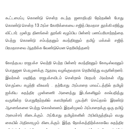
கூட்டமைப்பு கொண்டு சென்ற கடந்த ஜனாதிபதி தேர்தலின் போது
கொண்டு சென்ற 13 அம்ச கோரிக்கையை சஜித் பிரமதாச தூக்கி எறிந்து
விட்டார். மூன்று தினங்கள் தூங்கி எழும்பிய பின்னர் பணப்பரிமாற்றத்தை
பெற்று கொண்டு சம்பந்தனும் சுமந்திரனும் தமிழ் மக்கள் சஜித்
பிரமதாசவை ஆதரிக்க வேண்டுமென தெரிவித்தனர்
கோத்தபய ராஜபக்ச வெற்றி பெற்ற பின்னர் சுமந்திரனும் கோடிஸ்வரனும்
பொதுஜன பெரமுனக்கு ஆதரவு வழங்குவதாக தெரிவித்து வருகின்றனர்.
இவர்கள் மஹிந்த ராஜபக்சவிடம் சென்றால் பிரதமர் அவர்கள் மீது
செருப்பை கழற்றி வீசுவார் . தற்போது அம்பாறை மாவட்டத்தில் தமிழர்
ஐக்கிய சுதந்திர முன்னணி அனைத்து இடங்களிலும் கால்பதித்து
வருகின்ற பொதுதேர்தலில் களமிறங்கி முயற்சி செய்தால் இரண்டு
ஆசனங்களை பெற்று கொள்ளலாம். இதன்மூலம் அம்பாறைக்கு ஒரு தமிழ்
அமைச்சர் கிடைக்கும். அப்போது தமிழர்களின் அபிவிருத்தியும் எமது
கையில் அதிகாரமும் கிடைக்கும். இந்த நோக்கத்திற்க்காகவே சுதந்திர