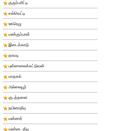
குரும்பசிட்டி
வல்வெட்டி
ஊரெழு
மண்கும்பான்
இடைக்காடு
தாவடி
புன்னாலைக்கட்டுவன்
மாதகல்
அல்லையூர்
குடத்தனை
நயினாதீவு
மன்னார்
மண்டை தீவு