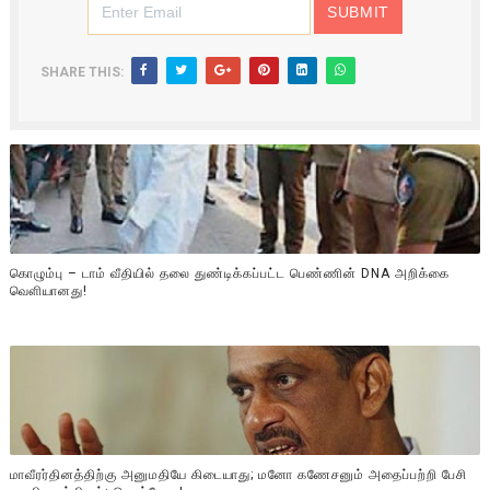
SHARE THIS:
கொழும்பு – டாம் வீதியில் தலை துண்டிக்கப்பட்ட பெண்ணின் DNA அறிக்கை
வௌியானது!
மாவீரர்தினத்திற்கு அனுமதியே கிடையாது; மனோ கணேசனும் அதைப்பற்றி பேசி