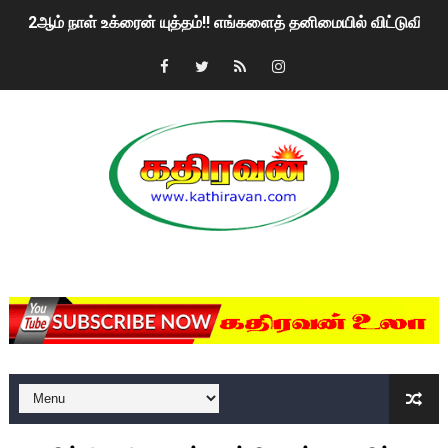
2ஆம் நாள் உக்ரைன் யுத்தம்!! எங்களைத் தனிமையில் விட்டுவிட்டுன
கதிரவன் வாசகர்களுக்கு இனிய பொங்கல் புத்தாண்டு நல்வாழ்த்
மகிந்த ராஜபக்சே பதவி விலக திட்டம்?
ரவுடி பேபிக்கு நடந்த தரமான சம்பவம்.. ஆபாச வீடியோக்களால் வ
காணாமல் போகும் பிள்ளையார்கள்!
குண்டை தூக்கிப்போட்ட ஆய்வு…. இந்தியாவின் “கோவிஷீல்டு” தடுப
MKRdezign
யாழில் தமிழின தலைவர் பிரபாகரனின் பிறந்தநாளை கொண்டாடிய
ஏர்போர்ட்டில் உதைத்த நபர் யார், என்ன நடந்தது?: உண்மையை ச
சீனா இலங்கையிடம் 8 மில்லியன் அமெரிக்க டொலர் நட்டஈடு கோர
01/11/2021 Scotland ல் நடைபெறும் கண்டனப் போராட்டத்திற