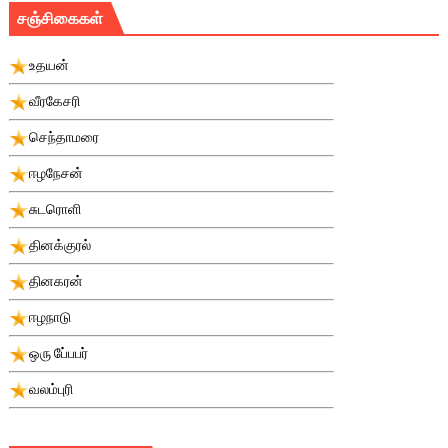
சஞ்சிகைகள்
உதயன்
வீரகேசரி
செந்தாமரை
ஈழநேசன்
சுடரொளி
தினக்குரல்
தினகரன்
ஈழநாடு
ஒரு பே்பபர்
வலம்புரி