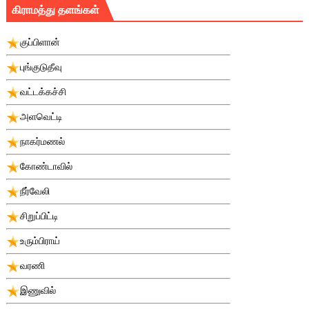
கிராமத்து தளங்கள்
குப்பிளான்
புங்குடுதீவு
வட்டக்கச்சி
அளவெட்டி
நாகர்மணல்
கோண்டாவில்
நீர்வேலி
சிறுப்பிட்டி
உரும்பிராய்
வரணி
இணுவில்