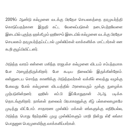
2009ம் ஆண்டு கல்முனை வடக்கு பிரதேச செயலகத்தை தரமுயர்த்தி
கொடுப்பதற்கான இறுதி கட்ட வேலைப்படுகள் நடைபெற்றவேளை
இடையில் புகுந்த ஹக்கீமும் ஹரிஸும் இடையில் கல்முனை வடக்கு பிரதேச
செயலகம் தரமுயர்த்தப்பட்டால் முஸ்லிம்கள் வாக்களிக்க மாட்டார்கள் என
கூறி குழப்பிவிட்டனர்.
அடுத்த வாரம் என்னை மகிந்த ராஜபக்ச கல்முனை விடயம் சம்பந்தமாக
பேச அழைத்திருக்கிறார். பேச கூடிய நிலையில் இருக்கின்றோம்.
என்னுடைய சொந்த காணிக்கு அடுத்தவர்கள் வக்கீல் வைத்து வழக்கு
பேசுவது போல் கல்முனை விடயத்தில் அனைவரும் மூக்கு நுழைக்க
முற்படுகின்றனர். ஹரிஸ் எம்.பி இப்போதுதான் அ,ஆ படிக்க
தொடங்குகிறார். நாங்கள் தலைவர் பிரபாகரனுக்கு கீழ் பல்கலைகழகமே
முடித்து விட்டோம். சாதாரண முஸ்லிம் மக்கள் எங்களுக்கு எதிரியல்ல,
அடுத்த பொது தேர்தலில் முழு முஸ்லிம்களும் மாறி நின்று ஸ்ரீ லங்கா
பொதுஜன பெரமுனவிற்கு வாக்களிப்பார்கள்.