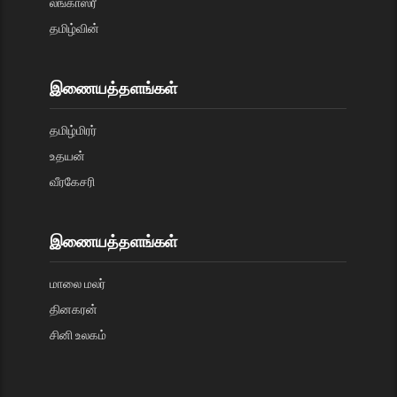
லங்காஸ்ரீ
தமிழ்வின்
இணையத்தளங்கள்
தமிழ்மிரர்
உதயன்
வீரகேசரி
இணையத்தளங்கள்
மாலை மலர்
தினகரன்
சினி உலகம்