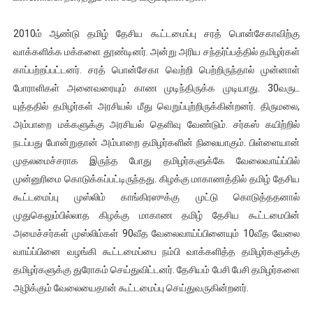
2010ம் ஆண்டு தமிழ் தேசிய கூட்டமைப்பு சரத் பொன்சேகாவிற்கு
வாக்களிக்க மக்களை தூண்டினர். அன்று அரிய சந்தர்ப்பத்தில் தமிழர்கள்
காப்பற்றப்பட்டனர். சரத் பொன்சேகா வெற்றி பெற்றிருந்தால் முன்னாள்
போராளிகள் அனைவரையும் காண முடிந்திருக்க முடியாது. 30வருட
யுத்ததில் தமிழர்கள் அரசியல் மீது வெறுப்புற்றிருக்கின்றனர். திருமலை,
அம்பாறை மக்களுக்கு அரசியல் தெளிவு வேண்டும். சர்கஸ் கயிற்றில்
நடப்பது போன்றுதான் அம்பாறை தமிழர்களின் நிலையாகும். பிள்ளையான்
முதலமைச்சராக இருந்த போது தமிழர்களுக்கே வேலைவாய்ப்பில்
முன்னுரிமை கொடுக்கப்பட்டிருந்தது. கிழக்கு மாகாணத்தில் தமிழ் தேசிய
கூட்டமைப்பு முஸ்லிம் காங்கிரஸுக்கு முட்டு கொடுத்ததனால்
முதுகெலும்பில்லாத கிழக்கு மாகாண தமிழ் தேசிய கூட்டமைபின்
அமைச்சர்கள் முஸ்லிம்கள் 90வீத வேலைவாய்ப்பினையும் 10வீத வேலை
வாய்ப்பினை வழங்கி கூட்டமைப்பை நம்பி வாக்களித்த தமிழர்களுக்கு
தமிழர்களுக்கு துரோகம் செய்துவிட்டனர். தேசியம் பேசி பேசி தமிழர்களை
அழிக்கும் வேலையைதான் கூட்டமைப்பு செய்துவருகின்றனர்.