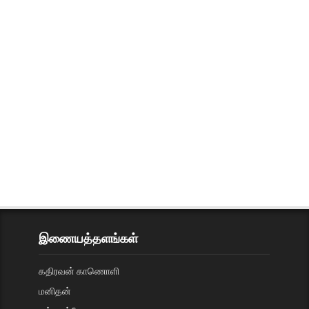
இணையத்தளங்கள்
கதிரவன் காணொளி
மனிதன்