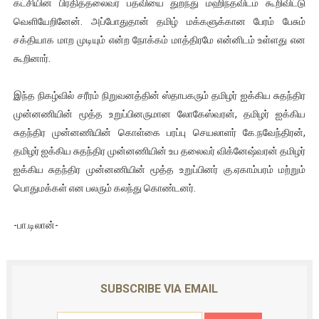
கட்சியின் பிரதித்தலைவர் பதவியை துறந்து மஹிந்தவிடம் கூறிவிட்டு
வெளியேறினேன். அப்போதுதான் தமிழ் மக்களுக்கான பேரம் பேசும்
சக்தியாக மாற முடியும் என்ற நோக்கம் மாத்திரமே என்னிடம் உள்ளது என
கூறினார்.
இந்த நிகழ்வில் சரீரம் நிறுவனத்தின் ஸ்தாபகரும் தமிழர் ஐக்கிய சுதந்திர
முன்னணியின் மூத்த உறுப்பினருமான லோகேஸ்வரன், தமிழர் ஐக்கிய
சுதந்திர முன்னணியின் கொள்கை பரப்பு செயலாளர் கே.நவேந்திரன்,
தமிழர் ஐக்கிய சுதந்திர முன்னணியின் உப தலைவர் விக்னேஷ்வரன் தமிழர்
ஐக்கிய சுதந்திர முன்னணியின் மூத்த உறுப்பினர் கு.ஏகாம்பரம் மற்றும்
பொதுமக்கள் என பலரும் கலந்து கொண்டனர்.
-பா.டிலான்-
SUBSCRIBE VIA EMAIL